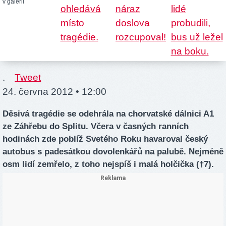
v galerii
.
Tweet
24. června 2012 • 12:00
Děsivá tragédie se odehrála na chorvatské dálnici A1
ze Záhřebu do Splitu. Včera v časných ranních
hodinách zde poblíž Svetého Roku havaroval český
autobus s padesátkou dovolenkářů na palubě. Nejméně
osm lidí zemřelo, z toho nejspíš i malá holčička (†7).