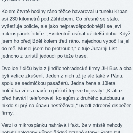
Kolem čtvrté hodiny ráno těžce havaroval u tunelu Krpani
asi 230 kilometrů pod Záhřebem. Co přesně se stalo,
vyšetřuje policie, ale jako nejpravděpodobnější se jeví
mikrospánek řidiče. „Evidentně usínal už delší dobu. Když
jsem ho předjížděl kolem třetí ráno, najednou vybočil a jel
do mě. Musel jsem ho protroubit,“ cituje Jutarnji List
jednoho z turistů jedoucí po téže trase.
Dvojice řidičů byla z jindřichohradecké firmy JH Bus a oba
byli velice zkušení. Jeden z nich už je ale také v Pánu,
spolu se sedmičkou pasažérů. Jedna žena a 13letá
holčička včera navíc o přežití teprve bojovaly! „Krátce
před havárií telefonovali kolegům z druhého autobusu a
nikdo si prý na únavu nestěžoval,“ uvedl zdrcený dispečer
firmy.
Verzi o mikrospánku nahrává i fakt, že v místě nehody
nebyly nalezeny vůbec žádné brzdné stopy! Proto byl