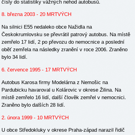
čísly do statistiky vážných nehod autobusů.
8. března 2003 - 20 MRTVÝCH
Na silnici E55 nedaleko obce Nažidla na
Českokrumlovsku se převrátil patrový autobus. Na místě
zemřelo 17 lidí, 2 po převozu do nemocnice a poslední
oběť zemřela na následky zranění v roce 2006. Zraněno
bylo 34 lidí.
6. července 1995 - 17 MRTVÝCH
Autobus Karosa firmy Modelárna z Nemošic na
Pardubicku havaroval u Kolárovic v okrese Žilina. Na
místě zemřelo 16 lidí, další člověk zemřel v nemocnici.
Zraněno bylo dalších 28 lidí.
2. února 1999 - 10 MRTVÝCH
U obce Středokluky v okrese Praha-západ narazil řidič