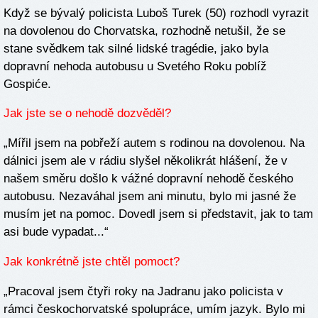
Když se bývalý policista Luboš Turek (50) rozhodl vyrazit
na dovolenou do Chorvatska, rozhodně netušil, že se
stane svědkem tak silné lidské tragédie, jako byla
dopravní nehoda autobusu u Svetého Roku poblíž
Gospiće.
Jak jste se o nehodě dozvěděl?
„Mířil jsem na pobřeží autem s rodinou na dovolenou. Na
dálnici jsem ale v rádiu slyšel několikrát hlášení, že v
našem směru došlo k vážné dopravní nehodě českého
autobusu. Nezaváhal jsem ani minutu, bylo mi jasné že
musím jet na pomoc. Dovedl jsem si představit, jak to tam
asi bude vypadat...“
Jak konkrétně jste chtěl pomoct?
„Pracoval jsem čtyři roky na Jadranu jako policista v
rámci českochorvatské spolupráce, umím jazyk. Bylo mi