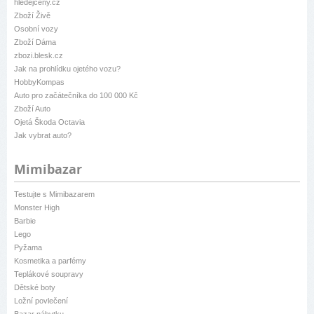
hledejceny.cz
Zboží Živě
Osobní vozy
Zboží Dáma
zbozi.blesk.cz
Jak na prohlídku ojetého vozu?
HobbyKompas
Auto pro začátečníka do 100 000 Kč
Zboží Auto
Ojetá Škoda Octavia
Jak vybrat auto?
Mimibazar
Testujte s Mimibazarem
Monster High
Barbie
Lego
Pyžama
Kosmetika a parfémy
Teplákové soupravy
Dětské boty
Ložní povlečení
Bazar nábytku