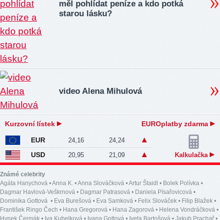
měl pohlídat peníze a kdo potká
starou lásku?
video Alena Mihulová
Kurzovní lístek
EUROplatby zdarma
EUR
24,16
24,24
USD
20,95
21,09
Kalkulačka
Známé celebrity
Agáta Hanychová
•
Anna K.
•
Anna Slováčková
•
Artur Štaidl
•
Bolek Polívka
•
Dagmar Havlová-Veškrnová
•
Dagmar Patrasová
•
Daniela Písařovicová
•
Dominika Gottová
•
Eva Burešová
•
Eva Samková
•
Felix Slováček
•
Filip Blažek
•
František Ringo Čech
•
Hana Gregorová
•
Hana Zagorová
•
Helena Vondráčková
•
Hynek Čermák
•
Iva Kubelková
•
Ivana Gottová
•
Iveta Bartošová
•
Jakub Prachař
•