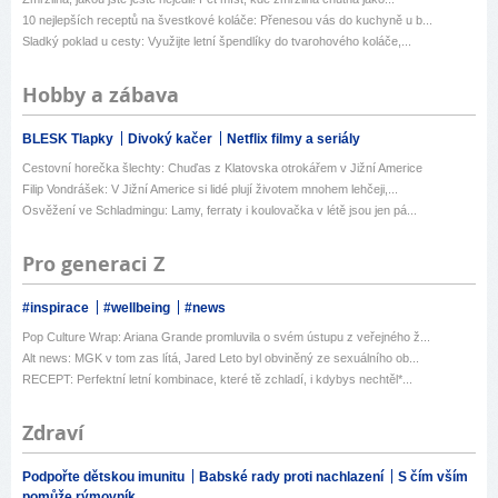
10 nejlepších receptů na švestkové koláče: Přenesou vás do kuchyně u b...
Sladký poklad u cesty: Využijte letní špendlíky do tvarohového koláče,...
Hobby a zábava
BLESK Tlapky
Divoký kačer
Netflix filmy a seriály
Cestovní horečka šlechty: Chuďas z Klatovska otrokářem v Jižní Americe
Filip Vondrášek: V Jižní Americe si lidé plují životem mnohem lehčeji,...
Osvěžení ve Schladmingu: Lamy, ferraty i koulovačka v létě jsou jen pá...
Pro generaci Z
#inspirace
#wellbeing
#news
Pop Culture Wrap: Ariana Grande promluvila o svém ústupu z veřejného ž...
Alt news: MGK v tom zas lítá, Jared Leto byl obviněný ze sexuálního ob...
RECEPT: Perfektní letní kombinace, které tě zchladí, i kdybys nechtěl*...
Zdraví
Podpořte dětskou imunitu
Babské rady proti nachlazení
S čím vším
pomůže rýmovník