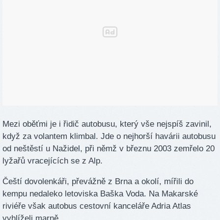
Mezi oběťmi je i řidič autobusu, který vše nejspíš zavinil,
když za volantem klimbal. Jde o nejhorší havárii autobusu
od neštěstí u Nažidel, při němž v březnu 2003 zemřelo 20
lyžařů vracejících se z Alp.
Čeští dovolenkáři, převážně z Brna a okolí, mířili do
kempu nedaleko letoviska Baška Voda. Na Makarské
riviéře však autobus cestovní kanceláře Adria Atlas
vyhlíželi marně...