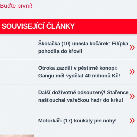
Buďte první!
SOUVISEJÍCÍ ČLÁNKY
Školačka (10) unesla kočárek: Filípka
pohodila do křoví!
Otroka zazdili v pěstírně konopí:
Gangu měl vydělat 40 milionů Kč!
Další doživotně odsouzený! Stařence
našťouchal vařečkou hadr do krku!
Motorkáři (17) koukaly jen nohy!