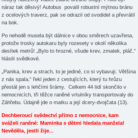
náraz tak děsivý! Autobus povalil robustní mýtnou bránu
z ocelových traverz, pak se odrazil od svodidel a převrátil
na bok.
Po nehodě musela být dálnice v obou směrech uzavřena,
protože trosky autokaru byly rozesety v okolí několika
desítek metrů! „Bylo to hrozné, všude krev, zmatek, pláč,“
hlásili svědkové.
„Panika, krev a strach, to je jediné, co si vybavuji. Většina
z nás spala,“ řekl jeden z cestujících, který tu hrůzu
přestál jen s lehčími šrámy. Celkem 44 lidí skončilo v
nemocnicích, tři těžce raněné vrtulníky transportovaly do
Záhřebu. Údajně jde o matku a její dcery-dvojčata (13).
Dechberoucí svědectví přímo z nemocnice, kam
sváželi raněné: Maminka s dětmi hledala manžela!
Nevěděla, jestli žije...