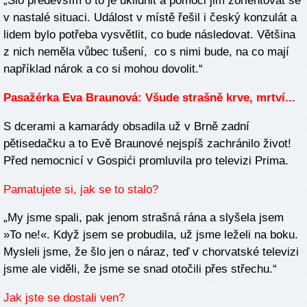
„Šlo především o to je uklidnit a pomoci jim zorientovat se
v nastalé situaci. Událost v místě řešil i český konzulát a
lidem bylo potřeba vysvětlit, co bude následovat. Většina
z nich neměla vůbec tušení, co s nimi bude, na co mají
například nárok a co si mohou dovolit.“
Pasažérka Eva Braunová: Všude strašně krve, mrtví...
S dcerami a kamarády obsadila už v Brně zadní
pětisedačku a to Evě Braunové nejspíš zachránilo život!
Před nemocnicí v Gospići promluvila pro televizi Prima.
Pamatujete si, jak se to stalo?
„My jsme spali, pak jenom strašná rána a slyšela jsem
»To ne!«. Když jsem se probudila, už jsme leželi na boku.
Mysleli jsme, že šlo jen o náraz, teď v chorvatské televizi
jsme ale viděli, že jsme se snad otočili přes střechu.“
Jak jste se dostali ven?