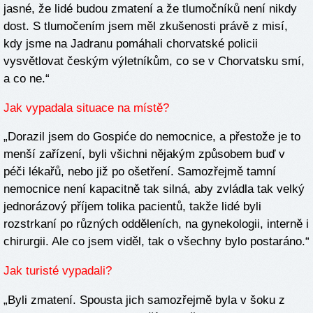
jasné, že lidé budou zmatení a že tlumočníků není nikdy
dost. S tlumočením jsem měl zkušenosti právě z misí,
kdy jsme na Jadranu pomáhali chorvatské policii
vysvětlovat českým výletníkům, co se v Chorvatsku smí,
a co ne.“
Jak vypadala situace na místě?
„Dorazil jsem do Gospiće do nemocnice, a přestože je to
menší zařízení, byli všichni nějakým způsobem buď v
péči lékařů, nebo již po ošetření. Samozřejmě tamní
nemocnice není kapacitně tak silná, aby zvládla tak velký
jednorázový příjem tolika pacientů, takže lidé byli
rozstrkaní po různých odděleních, na gynekologii, interně i
chirurgii. Ale co jsem viděl, tak o všechny bylo postaráno.“
Jak turisté vypadali?
„Byli zmatení. Spousta jich samozřejmě byla v šoku z