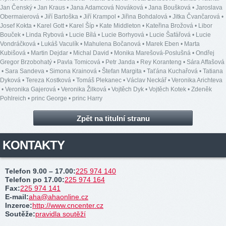
Jan Čenský
•
Jan Kraus
•
Jana Adamcová Nováková
•
Jana Boušková
•
Jaroslava
Obermaierová
•
Jiří Bartoška
•
Jiří Krampol
•
Jiřina Bohdalová
•
Jitka Čvančarová
•
Josef Kokta
•
Karel Gott
•
Karel Šíp
•
Kate Middleton
•
Kateřina Brožová
•
Libor
Bouček
•
Linda Rybová
•
Lucie Bílá
•
Lucie Borhyová
•
Lucie Šafářová
•
Lucie
Vondráčková
•
Lukáš Vaculík
•
Mahulena Bočanová
•
Marek Eben
•
Marta
Kubišová
•
Martin Dejdar
•
Michal David
•
Monika Marešová-Poslušná
•
Ondřej
Gregor Brzobohatý
•
Pavla Tomicová
•
Petr Janda
•
Rey Koranteng
•
Sára Affašová
•
Sara Sandeva
•
Simona Krainová
•
Štefan Margita
•
Taťána Kuchařová
•
Tatiana
Dyková
•
Tereza Kostková
•
Tomáš Plekanec
•
Václav Neckář
•
Veronika Arichteva
•
Veronika Gajerová
•
Veronika Žilková
•
Vojtěch Dyk
•
Vojtěch Kotek
•
Zdeněk
Pohlreich
•
princ George
•
princ Harry
Zpět na titulní stranu
KONTAKTY
Telefon 9.00 – 17.00
:
225 974 140
Telefon po 17.00
:
225 974 164
Fax
:
225 974 141
E-mail
:
aha@ahaonline.cz
Inzerce
:
http://www.cncenter.cz
Soutěže
:
pravidla soutěží