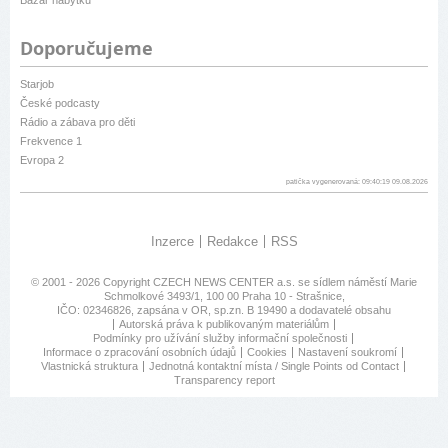
Doporučujeme
Starjob
České podcasty
Rádio a zábava pro děti
Frekvence 1
Evropa 2
patička vygenerovaná: 09:40:19 09.08.2026
Inzerce
Redakce
RSS
© 2001 - 2026 Copyright
CZECH NEWS CENTER a.s.
se sídlem náměstí Marie
Schmolkové 3493/1, 100 00 Praha 10 - Strašnice,
IČO: 02346826, zapsána v OR, sp.zn. B 19490 a dodavatelé obsahu
Autorská práva k publikovaným materiálům
Podmínky pro užívání služby informační společnosti
Informace o zpracování osobních údajů
Cookies
Nastavení soukromí
Vlastnická struktura
Jednotná kontaktní místa / Single Points od Contact
Transparency report