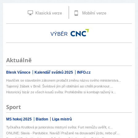
Klasická verze
Mobilní verze
VÝBĚR
Aktuálně
Blesk Vánoce
Kalendář svátků 2025
INFO.cz
Havlíček se stavebním zákonem protlačil změnu názvu svého ministerstva...
Tajemný žlábek v Brně: Švédové jím při obléhání asi chtěli proniknout ...
Historický bizár ze všech koutů světa: Prohlédněte si kombajn tažený k...
Sport
MS hokej 2025
Biatlon
Liga mistrů
Tyčkařka Krutilová je juniorskou mistryní světa: Furt nemůžu uvěřit, c...
ONLINE: Slavia - Pardubice. Naváží Pražané na dosavadní jízdu, nebo př...