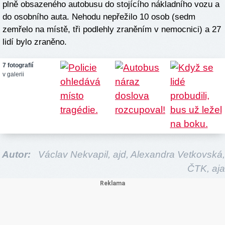
plně obsazeného autobusu do stojícího nákladního vozu a
do osobního auta. Nehodu nepřežilo 10 osob (sedm
zemřelo na místě, tři podlehly zraněním v nemocnici) a 27
lidí bylo zraněno.
7 fotografií
v galerii
Autor:
Václav Nekvapil,
ajd,
Alexandra Vetkovská,
ČTK,
aja