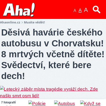
A
A
A
Ahaonline.cz
Musíte vědět!
Děsivá havárie českého
autobusu v Chorvatsku!
8 mrtvých včetně dítěte!
Svědectví, které bere
dech!
7 fotografií