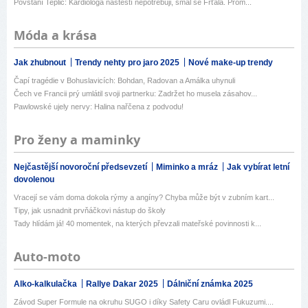
Povstání Teplic: Kardiologa naštěstí nepotřebuji, smál se Frťala. Prom...
Móda a krása
Jak zhubnout
Trendy nehty pro jaro 2025
Nové make-up trendy
Čapí tragédie v Bohuslavicích: Bohdan, Radovan a Amálka uhynuli
Čech ve Francii prý umlátil svoji partnerku: Zadržet ho musela zásahov...
Pawlowské ujely nervy: Halina nařčena z podvodu!
Pro ženy a maminky
Nejčastější novoroční předsevzetí
Miminko a mráz
Jak vybírat letní
dovolenou
Vracejí se vám doma dokola rýmy a angíny? Chyba může být v zubním kart...
Tipy, jak usnadnit prvňáčkovi nástup do školy
Tady hlídám já! 40 momentek, na kterých převzali mateřské povinnosti k...
Auto-moto
Alko-kalkulačka
Rallye Dakar 2025
Dálniční známka 2025
Závod Super Formule na okruhu SUGO i díky Safety Caru ovládl Fukuzumi....