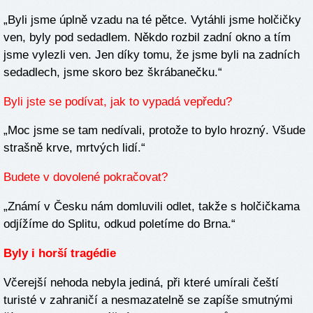
„Byli jsme úplně vzadu na té pětce. Vytáhli jsme holčičky
ven, byly pod sedadlem. Někdo rozbil zadní okno a tím
jsme vylezli ven. Jen díky tomu, že jsme byli na zadních
sedadlech, jsme skoro bez škrábanečku.“
Byli jste se podívat, jak to vypadá vepředu?
„Moc jsme se tam nedívali, protože to bylo hrozný. Všude
strašně krve, mrtvých lidí.“
Budete v dovolené pokračovat?
„Známí v Česku nám domluvili odlet, takže s holčičkama
odjížíme do Splitu, odkud poletíme do Brna.“
Byly i horší tragédie
Včerejší nehoda nebyla jediná, při které umírali čeští
turisté v zahraničí a nesmazatelně se zapíše smutnými