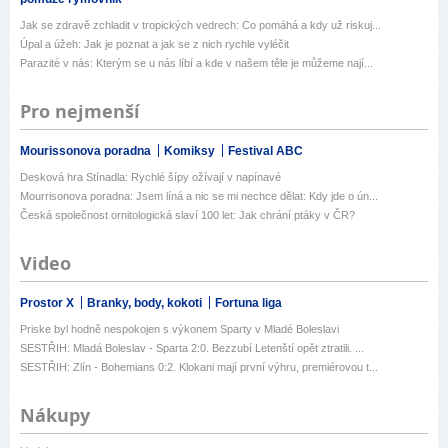
Jak se zdravě zchladit v tropických vedrech: Co pomáhá a kdy už riskuj...
Úpal a úžeh: Jak je poznat a jak se z nich rychle vyléčit
Parazité v nás: Kterým se u nás líbí a kde v našem těle je můžeme nají...
Pro nejmenší
Mourissonova poradna
Komiksy
Festival ABC
Desková hra Stínadla: Rychlé šípy ožívají v napínavé
Mourrisonova poradna: Jsem líná a nic se mi nechce dělat: Kdy jde o ún...
Česká společnost ornitologická slaví 100 let: Jak chrání ptáky v ČR?
Video
Prostor X
Branky, body, kokoti
Fortuna liga
Priske byl hodně nespokojen s výkonem Sparty v Mladé Boleslavi
SESTŘIH: Mladá Boleslav - Sparta 2:0. Bezzubí Letenští opět ztratili. ...
SESTŘIH: Zlín - Bohemians 0:2. Klokani mají první výhru, premiérovou t...
Nákupy