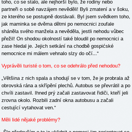
toho, co se stalo, ale nejhorší bylo, že rodiny nebo
partneři o sobě navzájem nevěděli! Byli zmatení a v šoku,
ze kterého se postupně dostávali. Byl jsem svědkem toho,
jak maminka se dvěma dětmi po nemocnici zoufale
sháněla svého manžela a nevěděla, jestli nehodu vůbec
přežil! On shodou okolností také bloudil po nemocnici a
zase hledal je. Jejich setkání na chodbě gospićské
nemocnice mi málem vehnalo slzy do očí...“
Vyprávěli turisté o tom, co se odehrálo před nehodou?
„Většina z nich spala a shodují se v tom, že je probrala až
obrovská rána a skřípění plechů. Autobus se převrátil a po
chvíli zastavil. Ihned prý začali zastavovat řidiči, kteří jeli
zrovna okolo. Rozbili zadní okna autobusu a začali
cestující vytahovat ven.“
Měli lidé nějaké problémy?