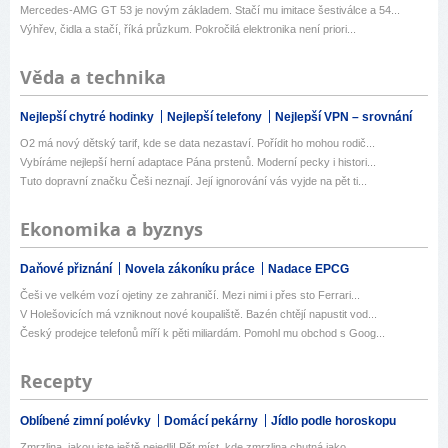
Mercedes-AMG GT 53 je novým základem. Stačí mu imitace šestiválce a 54...
Výhřev, čidla a stačí, říká průzkum. Pokročilá elektronika není priori...
Věda a technika
Nejlepší chytré hodinky
Nejlepší telefony
Nejlepší VPN – srovnání
O2 má nový dětský tarif, kde se data nezastaví. Pořídit ho mohou rodič...
Vybíráme nejlepší herní adaptace Pána prstenů. Moderní pecky i histori...
Tuto dopravní značku Češi neznají. Její ignorování vás vyjde na pět ti...
Ekonomika a byznys
Daňové přiznání
Novela zákoníku práce
Nadace EPCG
Češi ve velkém vozí ojetiny ze zahraničí. Mezi nimi i přes sto Ferrari...
V Holešovicích má vzniknout nové koupaliště. Bazén chtějí napustit vod...
Český prodejce telefonů míří k pěti miliardám. Pomohl mu obchod s Goog...
Recepty
Oblíbené zimní polévky
Domácí pekárny
Jídlo podle horoskopu
Zmrzlina, jakou jste ještě nejedli! Pět míst, kde zmrzlina chutná jako...