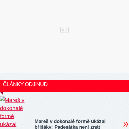
ČLÁNKY ODJINUD
Mareš v dokonalé formě ukázal
břišáky: Padesátka není znát