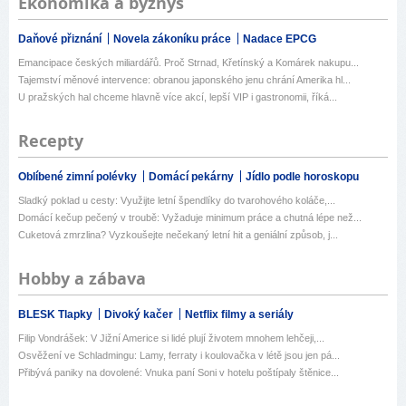
Ekonomika a byznys
Daňové přiznání
Novela zákoníku práce
Nadace EPCG
Emancipace českých miliardářů. Proč Strnad, Křetínský a Komárek nakupu...
Tajemství měnové intervence: obranou japonského jenu chrání Amerika hl...
U pražských hal chceme hlavně více akcí, lepší VIP i gastronomii, říká...
Recepty
Oblíbené zimní polévky
Domácí pekárny
Jídlo podle horoskopu
Sladký poklad u cesty: Využijte letní špendlíky do tvarohového koláče,...
Domácí kečup pečený v troubě: Vyžaduje minimum práce a chutná lépe než...
Cuketová zmrzlina? Vyzkoušejte nečekaný letní hit a geniální způsob, j...
Hobby a zábava
BLESK Tlapky
Divoký kačer
Netflix filmy a seriály
Filip Vondrášek: V Jižní Americe si lidé plují životem mnohem lehčeji,...
Osvěžení ve Schladmingu: Lamy, ferraty i koulovačka v létě jsou jen pá...
Přibývá paniky na dovolené: Vnuka paní Soni v hotelu poštípaly štěnice...