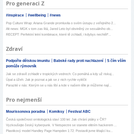
Pro generaci Z
#inspirace
#wellbeing
#news
Pop Culture Wrap: Ariana Grande promluvila o svém ústupu z veřejného ž...
Alt news: MGK v tom zas lítá, Jared Leto byl obviněný ze sexuálního ob...
RECEPT: Perfektní letní kombinace, které tě zchladí, i kdybys nechtěl*...
Zdraví
Podpořte dětskou imunitu
Babské rady proti nachlazení
S čím vším
pomůže rýmovník
Jak se zdravě zchladit v tropických vedrech: Co pomáhá a kdy už riskuj...
Úpal a úžeh: Jak je poznat a jak se z nich rychle vyléčit
Parazité v nás: Kterým se u nás líbí a kde v našem těle je můžeme nají...
Pro nejmenší
Mourissonova poradna
Komiksy
Festival ABC
Česká společnost ornitologická slaví 100 let: Jak chrání ptáky v ČR?
Vyzkoušejte český kyberpunk. V Netspectre se stanete elitním hackerem ...
Plastikový model Handley Page Hampden 1:72: Postavili jsme létající ku...