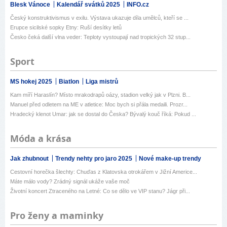
Blesk Vánoce
Kalendář svátků 2025
INFO.cz
Český konstruktivismus v exilu. Výstava ukazuje díla umělců, kteří se ...
Erupce sicilské sopky Etny: Ruší desítky letů
Česko čeká další vlna veder: Teploty vystoupají nad tropických 32 stup...
Sport
MS hokej 2025
Biatlon
Liga mistrů
Kam míří Haraslín? Místo mrakodrapů oázy, stadion velký jak v Plzni. B...
Manuel před odletem na ME v atletice: Moc bych si přála medaili. Prozr...
Hradecký klenot Umar: jak se dostal do Česka? Bývalý kouč říká: Pokud ...
Móda a krása
Jak zhubnout
Trendy nehty pro jaro 2025
Nové make-up trendy
Cestovní horečka šlechty: Chuďas z Klatovska otrokářem v Jižní Americe...
Máte málo vody? Zrádný signál ukáže vaše moč
Životní koncert Ztraceného na Letné: Co se dělo ve VIP stanu? Jágr při...
Pro ženy a maminky