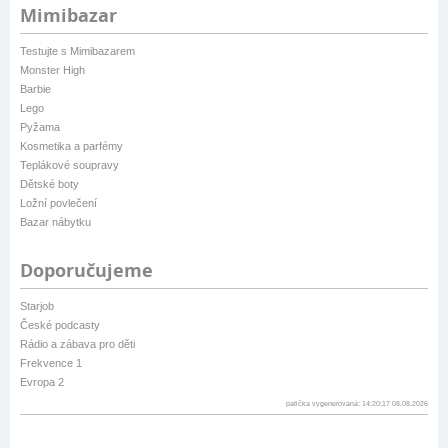
Mimibazar
Testujte s Mimibazarem
Monster High
Barbie
Lego
Pyžama
Kosmetika a parfémy
Teplákové soupravy
Dětské boty
Ložní povlečení
Bazar nábytku
Doporučujeme
Starjob
České podcasty
Rádio a zábava pro děti
Frekvence 1
Evropa 2
patička vygenerovaná: 14:20:17 08.08.2026