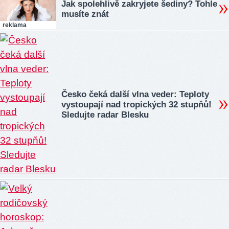
Jak spolehlivě zakryjete šediny? Tohle
musíte znát
reklama
Česko čeká další vlna veder: Teploty
vystoupají nad tropických 32 stupňů!
Sledujte radar Blesku