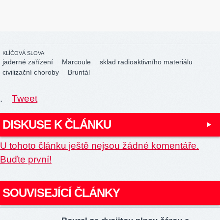
KLÍČOVÁ SLOVA:
jaderné zařízení
Marcoule
sklad radioaktivního materiálu
civilizační choroby
Bruntál
.
Tweet
DISKUSE K ČLÁNKU
U tohoto článku ještě nejsou žádné komentáře.
Buďte první!
SOUVISEJÍCÍ ČLÁNKY