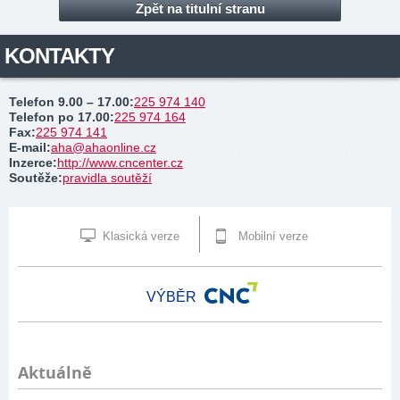
Zpět na titulní stranu
KONTAKTY
Telefon 9.00 – 17.00
:
225 974 140
Telefon po 17.00
:
225 974 164
Fax
:
225 974 141
E-mail
:
aha@ahaonline.cz
Inzerce
:
http://www.cncenter.cz
Soutěže
:
pravidla soutěží
Klasická verze
Mobilní verze
VÝBĚR
Aktuálně