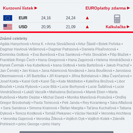
Kurzovní lístek
EUROplatby zdarma
EUR
24,16
24,24
USD
20,95
21,09
Kalkulačka
Známé celebrity
Agáta Hanychová
•
Anna K.
•
Anna Slováčková
•
Artur Štaidl
•
Bolek Polívka
•
Dagmar Havlová-Veškrnová
•
Dagmar Patrasová
•
Daniela Písařovicová
•
Dominika Gottová
•
Eva Burešová
•
Eva Samková
•
Felix Slováček
•
Filip Blažek
•
František Ringo Čech
•
Hana Gregorová
•
Hana Zagorová
•
Helena Vondráčková
•
Hynek Čermák
•
Iva Kubelková
•
Ivana Gottová
•
Iveta Bartošová
•
Jakub Prachař
•
Jan Čenský
•
Jan Kraus
•
Jana Adamcová Nováková
•
Jana Boušková
•
Jaroslava
Obermaierová
•
Jiří Bartoška
•
Jiří Krampol
•
Jiřina Bohdalová
•
Jitka Čvančarová
•
Josef Kokta
•
Karel Gott
•
Karel Šíp
•
Kate Middleton
•
Kateřina Brožová
•
Libor
Bouček
•
Linda Rybová
•
Lucie Bílá
•
Lucie Borhyová
•
Lucie Šafářová
•
Lucie
Vondráčková
•
Lukáš Vaculík
•
Mahulena Bočanová
•
Marek Eben
•
Marta
Kubišová
•
Martin Dejdar
•
Michal David
•
Monika Marešová-Poslušná
•
Ondřej
Gregor Brzobohatý
•
Pavla Tomicová
•
Petr Janda
•
Rey Koranteng
•
Sára Affašová
•
Sara Sandeva
•
Simona Krainová
•
Štefan Margita
•
Taťána Kuchařová
•
Tatiana
Dyková
•
Tereza Kostková
•
Tomáš Plekanec
•
Václav Neckář
•
Veronika Arichteva
•
Veronika Gajerová
•
Veronika Žilková
•
Vojtěch Dyk
•
Vojtěch Kotek
•
Zdeněk
Pohlreich
•
princ George
•
princ Harry