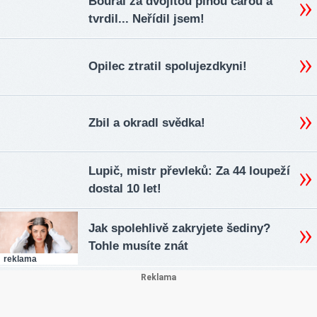
Boural za dvojitou plnou čárou a
tvrdil... Neřídil jsem!
Opilec ztratil spolujezdkyni!
Zbil a okradl svědka!
Lupič, mistr převleků: Za 44 loupeží
dostal 10 let!
Jak spolehlivě zakryjete šediny?
Tohle musíte znát
reklama