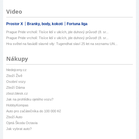
Video
Prostor X
Branky, body, kokoti
Fortuna liga
Prague Pride vrcholí: Tisíce lidí v ulicích, jde duhový průvod! (8. sr...
Prague Pride vrcholí: Tisíce lidí v ulicích, jde duhový průvod! (8. sr...
Hra světel na fasádě slavné vily: Tugendhat slaví 25 let na seznamu UN...
Nákupy
hledejceny.cz
Zboží Živě
Osobní vozy
Zboží Dáma
zbozi.blesk.cz
Jak na prohlídku ojetého vozu?
HobbyKompas
Auto pro začátečníka do 100 000 Kč
Zboží Auto
Ojetá Škoda Octavia
Jak vybrat auto?