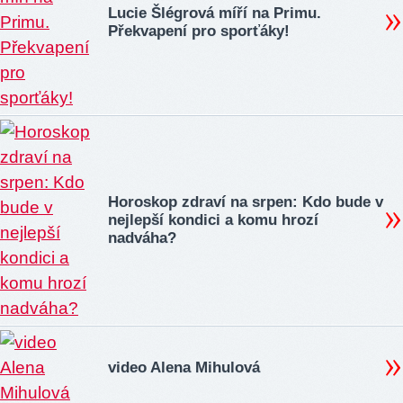
Lucie Šlégrová míří na Primu.
Překvapení pro sporťáky!
Horoskop zdraví na srpen: Kdo bude v
nejlepší kondici a komu hrozí
nadváha?
video Alena Mihulová