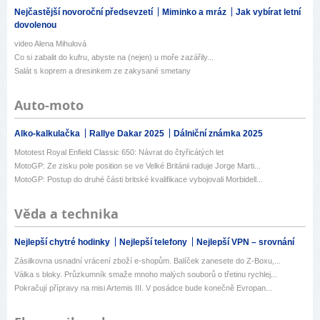
Nejčastější novoroční předsevzetí
Miminko a mráz
Jak vybírat letní
dovolenou
video Alena Mihulová
Co si zabalit do kufru, abyste na (nejen) u moře zazářily...
Salát s koprem a dresinkem ze zakysané smetany
Auto-moto
Alko-kalkulačka
Rallye Dakar 2025
Dálniční známka 2025
Mototest Royal Enfield Classic 650: Návrat do čtyřicátých let
MotoGP: Ze zisku pole position se ve Velké Británii raduje Jorge Marti...
MotoGP: Postup do druhé části britské kvalifikace vybojovali Morbidell...
Věda a technika
Nejlepší chytré hodinky
Nejlepší telefony
Nejlepší VPN – srovnání
Zásilkovna usnadní vrácení zboží e-shopům. Balíček zanesete do Z-Boxu,...
Válka s bloky. Průzkumník smaže mnoho malých souborů o třetinu rychlej...
Pokračují přípravy na misi Artemis III. V posádce bude konečně Evropan...