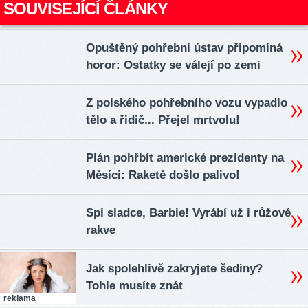
SOUVISEJÍCÍ ČLÁNKY
Opuštěný pohřební ústav připomíná
horor: Ostatky se válejí po zemi
Z polského pohřebního vozu vypadlo
tělo a řidič... Přejel mrtvolu!
Plán pohřbít americké prezidenty na
Měsíci: Raketě došlo palivo!
Spi sladce, Barbie! Vyrábí už i růžové
rakve
Jak spolehlivě zakryjete šediny?
Tohle musíte znát
reklama