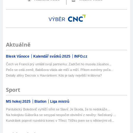
VÝBĚR
Aktuálně
Blesk Vánoce
Kalendář svátků 2025
INFO.cz
Čech ve Francii prý umlátil svojí partnerku: Zadržet ho musela zásahov...
Peče se celá země, Babišova vláda ale mlčí a mlží. Přitom extrémy poča...
Detaily aféry Decroix s Havránkem: Kdo je tady největší královna?
Sport
MS hokej 2025
Biatlon
Liga mistrů
Pardubický Boledovič vyhlíží střet se Slavií: Je škoda, že to nedokáže...
Na hokejistu Gáboríka se sesypal nespočet obvinění z nevěry: Nečekaný ...
Kundrátek poprvé rozebírá konec v Třinci: Těžko jsem se s některými vě...