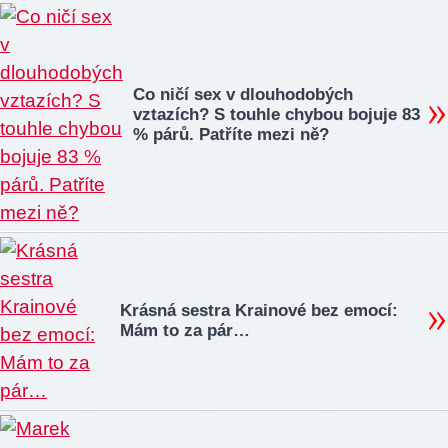
Co ničí sex v dlouhodobých
vztazích? S touhle chybou bojuje 83
% párů. Patříte mezi ně?
Krásná sestra Krainové bez emocí:
Mám to za pár…