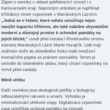
Zájem o novinky v oblasti pohřebnictví vzrostl i v
Karlovarském kraji. Naprostým unikátem je například
křišťálový strom vzpomínek v Mariánských Lázních.
„Jedná se o řešení, které městu umožňuje nejen
navýšit kapacitu hřbitova, ale také nabídne obyvatelům
moderní a důstojný prostor k uchování památky na
jejich blízké,“
uvedl před instalací třímetrového stromu
starosta Mariánských Lázní Martin Hurajčík. Lidé mají
možnost vložit do skleněného lístku malé množství
kremačního popela se jménem zesnulého. Strom je
umístěn do skleněného altánu, který chrání vzpomínky na
mrtvé před vandaly.
Méně uhlíku
Další novinkou jsou ekologické pohřby s biologicky
odbouratelnými rakvemi a urnami. Výhodou je
minimalizování uhlíkové stopy. Digitalizace vzpomínek
zase umožňuje uchovat památku na zesnulé