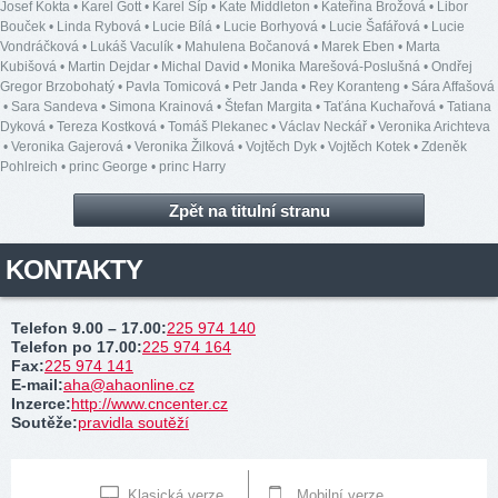
Josef Kokta
•
Karel Gott
•
Karel Šíp
•
Kate Middleton
•
Kateřina Brožová
•
Libor
Bouček
•
Linda Rybová
•
Lucie Bílá
•
Lucie Borhyová
•
Lucie Šafářová
•
Lucie
Vondráčková
•
Lukáš Vaculík
•
Mahulena Bočanová
•
Marek Eben
•
Marta
Kubišová
•
Martin Dejdar
•
Michal David
•
Monika Marešová-Poslušná
•
Ondřej
Gregor Brzobohatý
•
Pavla Tomicová
•
Petr Janda
•
Rey Koranteng
•
Sára Affašová
•
Sara Sandeva
•
Simona Krainová
•
Štefan Margita
•
Taťána Kuchařová
•
Tatiana
Dyková
•
Tereza Kostková
•
Tomáš Plekanec
•
Václav Neckář
•
Veronika Arichteva
•
Veronika Gajerová
•
Veronika Žilková
•
Vojtěch Dyk
•
Vojtěch Kotek
•
Zdeněk
Pohlreich
•
princ George
•
princ Harry
Zpět na titulní stranu
KONTAKTY
Telefon 9.00 – 17.00
:
225 974 140
Telefon po 17.00
:
225 974 164
Fax
:
225 974 141
E-mail
:
aha@ahaonline.cz
Inzerce
:
http://www.cncenter.cz
Soutěže
:
pravidla soutěží
Klasická verze
Mobilní verze