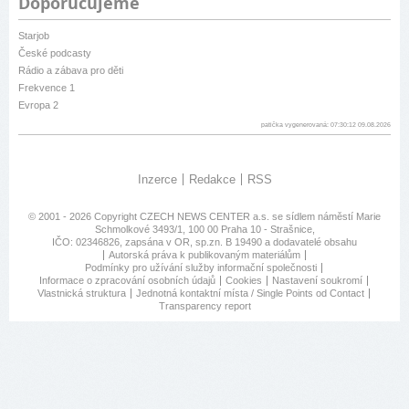
Doporučujeme
Starjob
České podcasty
Rádio a zábava pro děti
Frekvence 1
Evropa 2
patička vygenerovaná: 07:30:12 09.08.2026
Inzerce
Redakce
RSS
© 2001 - 2026 Copyright
CZECH NEWS CENTER a.s.
se sídlem náměstí Marie
Schmolkové 3493/1, 100 00 Praha 10 - Strašnice,
IČO: 02346826, zapsána v OR, sp.zn. B 19490 a dodavatelé obsahu
Autorská práva k publikovaným materiálům
Podmínky pro užívání služby informační společnosti
Informace o zpracování osobních údajů
Cookies
Nastavení soukromí
Vlastnická struktura
Jednotná kontaktní místa / Single Points od Contact
Transparency report