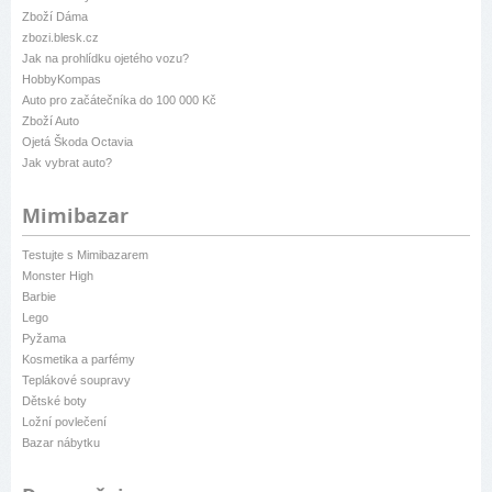
Zboží Dáma
zbozi.blesk.cz
Jak na prohlídku ojetého vozu?
HobbyKompas
Auto pro začátečníka do 100 000 Kč
Zboží Auto
Ojetá Škoda Octavia
Jak vybrat auto?
Mimibazar
Testujte s Mimibazarem
Monster High
Barbie
Lego
Pyžama
Kosmetika a parfémy
Teplákové soupravy
Dětské boty
Ložní povlečení
Bazar nábytku