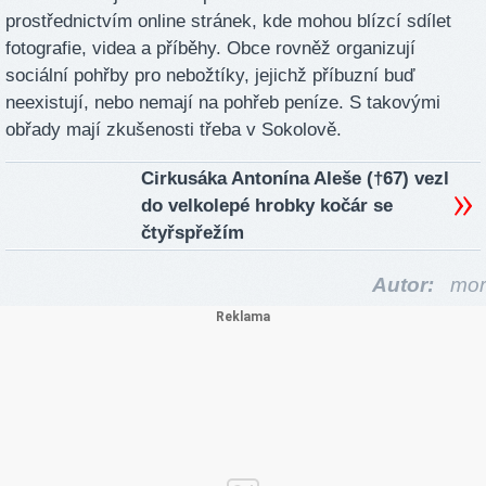
prostřednictvím online stránek, kde mohou blízcí sdílet
fotografie, videa a příběhy. Obce rovněž organizují
sociální pohřby pro nebožtíky, jejichž příbuzní buď
neexistují, nebo nemají na pohřeb peníze. S takovými
obřady mají zkušenosti třeba v Sokolově.
Cirkusáka Antonína Aleše (†67) vezl
do velkolepé hrobky kočár se
čtyřspřežím
Autor:
mor