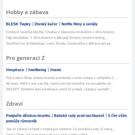
Hobby a zábava
BLESK Tlapky
Divoký kačer
Netflix filmy a seriály
Cestovní horečka šlechty: Chuďas z Klatovska otrokářem v Jižní Americe
Filip Vondrášek: V Jižní Americe si lidé plují životem mnohem lehčeji,...
Osvěžení ve Schladmingu: Lamy, ferraty i koulovačka v létě jsou jen pá...
Pro generaci Z
#inspirace
#wellbeing
#news
Pop Culture Wrap: Ariana Grande promluvila o svém ústupu z veřejného ž...
Alt news: MGK v tom zas lítá, Jared Leto byl obviněný ze sexuálního ob...
RECEPT: Perfektní letní kombinace, které tě zchladí, i kdybys nechtěl*...
Zdraví
Podpořte dětskou imunitu
Babské rady proti nachlazení
S čím vším
pomůže rýmovník
Jak se zdravě zchladit v tropických vedrech: Co pomáhá a kdy už riskuj...
Úpal a úžeh: Jak je poznat a jak se z nich rychle vyléčit