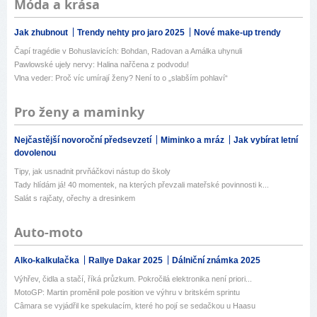
Móda a krása
Jak zhubnout
Trendy nehty pro jaro 2025
Nové make-up trendy
Čapí tragédie v Bohuslavicích: Bohdan, Radovan a Amálka uhynuli
Pawlowské ujely nervy: Halina nařčena z podvodu!
Vlna veder: Proč víc umírají ženy? Není to o „slabším pohlaví“
Pro ženy a maminky
Nejčastější novoroční předsevzetí
Miminko a mráz
Jak vybírat letní
dovolenou
Tipy, jak usnadnit prvňáčkovi nástup do školy
Tady hlídám já! 40 momentek, na kterých převzali mateřské povinnosti k...
Salát s rajčaty, ořechy a dresinkem
Auto-moto
Alko-kalkulačka
Rallye Dakar 2025
Dálniční známka 2025
Výhřev, čidla a stačí, říká průzkum. Pokročilá elektronika není priori...
MotoGP: Martin proměnil pole position ve výhru v britském sprintu
Câmara se vyjádřil ke spekulacím, které ho pojí se sedačkou u Haasu