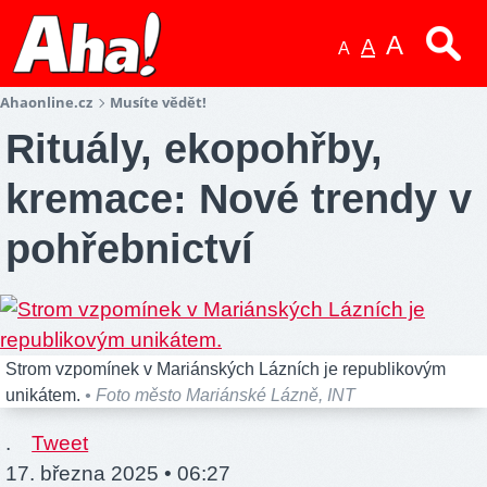
A
A
A
Ahaonline.cz
Musíte vědět!
Rituály, ekopohřby,
kremace: Nové trendy v
pohřebnictví
Strom vzpomínek v Mariánských Lázních je republikovým
unikátem.
• Foto město Mariánské Lázně, INT
.
Tweet
17. března 2025 • 06:27