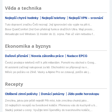
Věda a technika
Nejlepší chytré hodinky
Nejlepší telefony
Nejlepší VPN – srovnání
Tuto dopravní značku Češi neznají. Její ignorování vás vyjde na pět ti...
Bose QuietComfort 2nd Gen přebírají funkce dražších Ultra. Mají prosto...
Aktualizujte své Windows 11 Insider do 11. srpna. Pak už vám nebudou f...
Ekonomika a byznys
Daňové přiznání
Novela zákoníku práce
Nadace EPCG
Český prodejce telefonů míří k pěti miliardám. Pomohl mu obchod s Goog...
AI asistenti začínají nakupovat za lidi. Obchodníci se připravují na n...
Měsíc po požáru ve Zlíně. Vasky a Alpine Pro se zotavují, potíže ale j...
Recepty
Oblíbené zimní polévky
Domácí pekárny
Jídlo podle horoskopu
Zmrzlina, jakou jste ještě nejedli! Pět míst, kde zmrzlina chutná jako...
10 nejlepších receptů na švestkové koláče: Přenesou vás do kuchyně u b...
Sladký poklad u cesty: Využijte letní špendlíky do tvarohového koláče,...