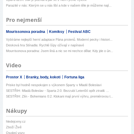
Parazité v nás: Kterým se u nás líbí a kde v našem těle je můžeme nají...
Pro nejmenší
Mourissonova poradna
Komiksy
Festival ABC
Vybíráme nejlepší herní adaptace Pána prstenů. Moderní pecky i histori...
Desková hra Stínadla: Rychlé šípy ožívají v napínavé
Mourrisonova poradna: Jsem líná a nic se mi nechce dělat: Kdy jde o ún...
Video
Prostor X
Branky, body, kokoti
Fortuna liga
Priske byl hodně nespokojen s výkonem Sparty v Mladé Boleslavi
SESTŘIH: Mladá Boleslav - Sparta 2:0. Bezzubí Letenští opět ztratili. ...
SESTŘIH: Zlín - Bohemians 0:2. Klokani mají první výhru, premiérovou t...
Nákupy
hledejceny.cz
Zboží Živě
Osobní vozy