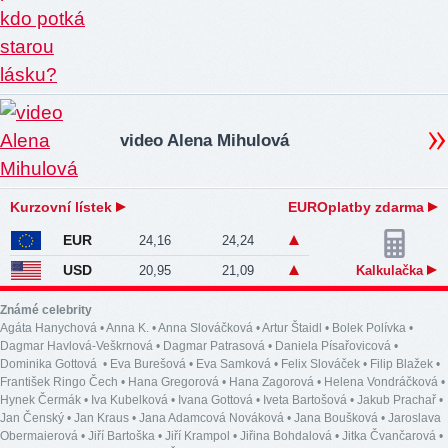
video Alena Mihulová
Kurzovní lístek
EUROplatby zdarma
EUR
24,16
24,24
USD
20,95
21,09
Kalkulačka
Známé celebrity
Agáta Hanychová
•
Anna K.
•
Anna Slováčková
•
Artur Štaidl
•
Bolek Polívka
•
Dagmar Havlová-Veškrnová
•
Dagmar Patrasová
•
Daniela Písařovicová
•
Dominika Gottová
•
Eva Burešová
•
Eva Samková
•
Felix Slováček
•
Filip Blažek
•
František Ringo Čech
•
Hana Gregorová
•
Hana Zagorová
•
Helena Vondráčková
•
Hynek Čermák
•
Iva Kubelková
•
Ivana Gottová
•
Iveta Bartošová
•
Jakub Prachař
•
Jan Čenský
•
Jan Kraus
•
Jana Adamcová Nováková
•
Jana Boušková
•
Jaroslava
Obermaierová
•
Jiří Bartoška
•
Jiří Krampol
•
Jiřina Bohdalová
•
Jitka Čvančarová
•