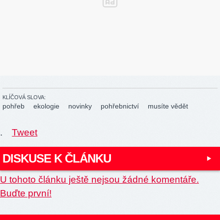
KLÍČOVÁ SLOVA:
pohřeb
ekologie
novinky
pohřebnictví
musíte vědět
.
Tweet
DISKUSE K ČLÁNKU
U tohoto článku ještě nejsou žádné komentáře.
Buďte první!