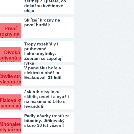
šetrněji? Zjistěte, co
dokážou květinové
oleje
Sklízejí hrozny na
první burčák
Tropy rozehřály i
pruhované
lichokopytníky:
Zebrám se zapalují
lýtka
V paneláku hořela
elektrokoloběžka:
Evakuovali 31 lidí!
Jak tuhle bylinku
sklidit, usušit a využít
na maximum: Léto s
levandulí
Padly návrhy trestů za
bitcoiny: Jiřikovský
skoro 30 let vězení!