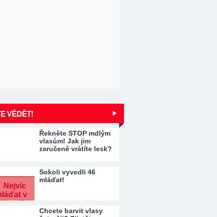
E VĚDĚT!
Řekněte STOP mdlým
vlasům! Jak jim
zaručeně vrátíte lesk?
Sokoli vyvedli 46
mláďat!
Chcete barvit vlasy