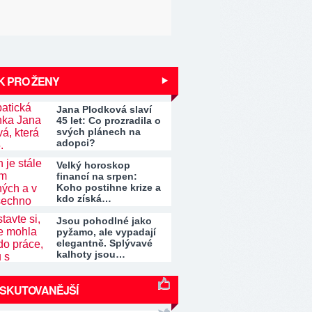
K PRO ŽENY
Jana Plodková slaví
45 let: Co prozradila o
svých plánech na
adopci?
Velký horoskop
financí na srpen:
Koho postihne krize a
kdo získá…
Jsou pohodlné jako
pyžamo, ale vypadají
elegantně. Splývavé
kalhoty jsou…
ISKUTOVANĚJŠÍ