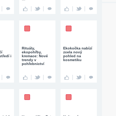
Rituály,
Ekokočka nabízí
čí
ekopohřby,
zcela nový
tředí i
kremace: Nové
pohled na
trendy v
kosmetiku
pohřebnictví