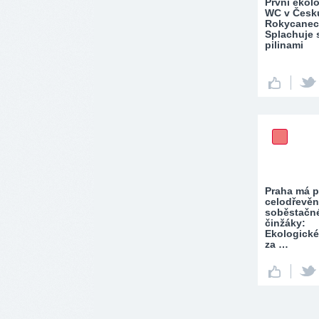
První ekol
WC v Česku
Rokycanec
Splachuje 
pilinami
Praha má p
celodřevěn
soběstačn
činžáky:
Ekologické
za …