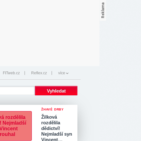
FITweb.cz
Reflex.cz
více
ŽHAVÉ DRBY
Žilková
rozdělila
dědictví!
Nejmladší syn
Vincent…