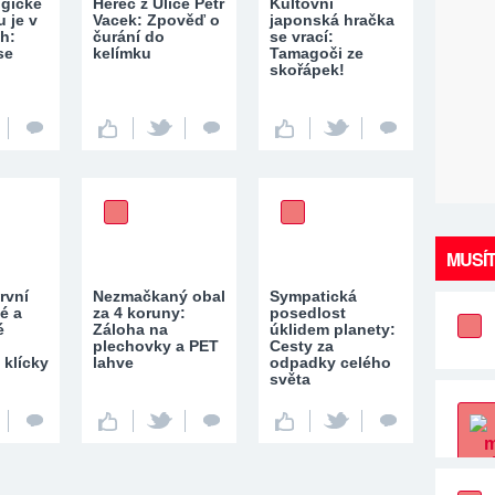
ogické
Herec z Ulice Petr
Kultovní
 je v
Vacek: Zpověď o
japonská hračka
h:
čurání do
se vrací:
se
kelímku
Tamagoči ze
skořápek!
MUSÍT
rvní
Nezmačkaný obal
Sympatická
é a
za 4 koruny:
posedlost
é
Záloha na
úklidem planety:
plechovky a PET
Cesty za
 klícky
lahve
odpadky celého
světa