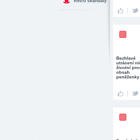
Retro skandály
Bezhlavé
utrácení ni
životní pros
obsah
peněženky