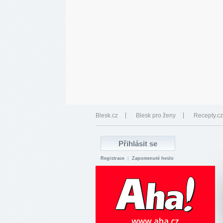
Blesk.cz
Blesk pro ženy
Recepty.cz
Registrace
|
Zapomenuté heslo