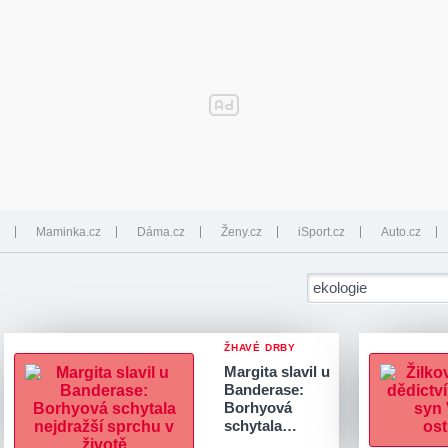
Maminka.cz
Dáma.cz
Ženy.cz
iSport.cz
Auto.cz
ŽHAVÉ DRBY
Margita slavil u
Banderase:
Borhyová
schytala…