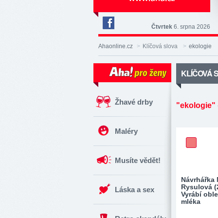
Čtvrtek
6. srpna 2026
Deník
Aha!
Ahaonline.cz
>
Klíčová slova
>
ekologie
na
Facebooku
KLÍČOVÁ 
Žhavé drby
"ekologie"
Maléry
Musíte vědět!
Návrhářka 
Rysulová (
Láska a sex
Vyrábí oble
mléka