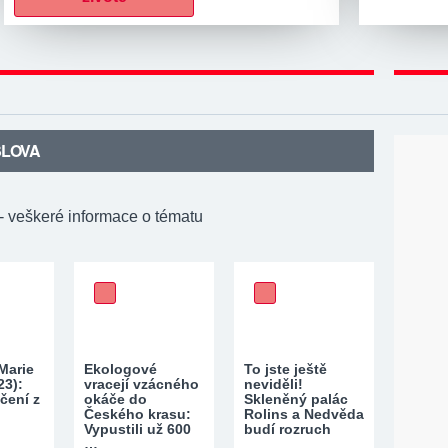
SLOVA
- veškeré informace o tématu
Marie
Ekologové
To jste ještě
23):
vracejí vzácného
neviděli!
čení z
okáče do
Skleněný palác
Českého krasu:
Rolins a Nedvěda
Vypustili už 600
budí rozruch
…