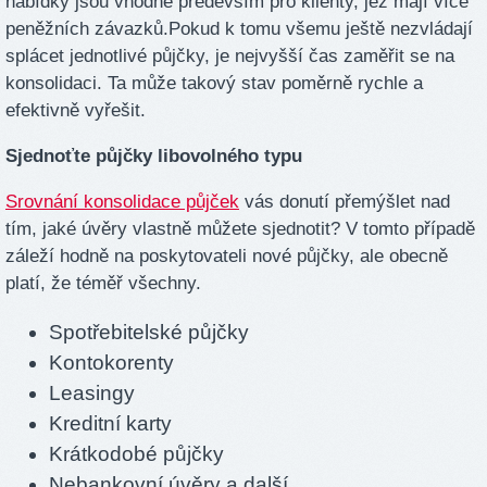
nabídky jsou vhodné především pro klienty, jež mají více
peněžních závazků.Pokud k tomu všemu ještě nezvládají
splácet jednotlivé půjčky, je nejvyšší čas zaměřit se na
konsolidaci. Ta může takový stav poměrně rychle a
efektivně vyřešit.
Sjednoťte půjčky libovolného typu
Srovnání konsolidace půjček
vás donutí přemýšlet nad
tím, jaké úvěry vlastně můžete sjednotit? V tomto případě
záleží hodně na poskytovateli nové půjčky, ale obecně
platí, že téměř všechny.
Spotřebitelské půjčky
Kontokorenty
Leasingy
Kreditní karty
Krátkodobé půjčky
Nebankovní úvěry a další