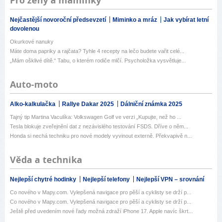
Pro ženy a maminky
Nejčastější novoroční předsevzetí
Miminko a mráz
Jak vybírat letní
dovolenou
Okurkové nanuky
Máte doma papriky a rajčata? Tyhle 4 recepty na lečo budete vařit celé...
„Mám ošklivé dítě.“ Tabu, o kterém rodiče mlčí. Psycholožka vysvětluje...
Auto-moto
Alko-kalkulačka
Rallye Dakar 2025
Dálniční známka 2025
Tajný tip Martina Vaculíka: Volkswagen Golf ve verzi „Kupujte, než ho ...
Tesla blokuje zveřejnění dat z nezávislého testování FSDS. Dříve o něm...
Honda si nechá techniku pro nové modely vyvinout externě. Překvapivě n...
Věda a technika
Nejlepší chytré hodinky
Nejlepší telefony
Nejlepší VPN – srovnání
Co nového v Mapy.com. Vylepšená navigace pro pěší a cyklisty se drží p...
Co nového v Mapy.com. Vylepšená navigace pro pěší a cyklisty se drží p...
Ještě před uvedením nové řady možná zdraží iPhone 17. Apple navíc škrt...