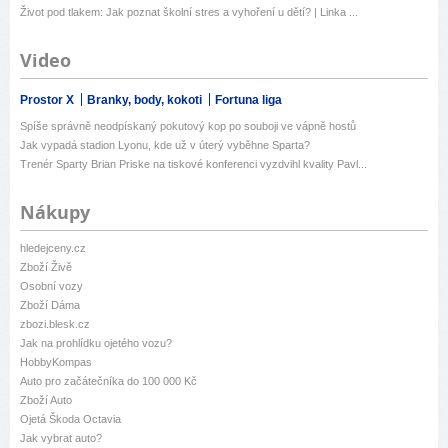
Život pod tlakem: Jak poznat školní stres a vyhoření u dětí? | Linka ...
Video
Prostor X
Branky, body, kokoti
Fortuna liga
Spíše správně neodpískaný pokutový kop po souboji ve vápně hostů
Jak vypadá stadion Lyonu, kde už v úterý vyběhne Sparta?
Trenér Sparty Brian Priske na tiskové konferenci vyzdvihl kvality Pavl...
Nákupy
hledejceny.cz
Zboží Živě
Osobní vozy
Zboží Dáma
zbozi.blesk.cz
Jak na prohlídku ojetého vozu?
HobbyKompas
Auto pro začátečníka do 100 000 Kč
Zboží Auto
Ojetá Škoda Octavia
Jak vybrat auto?