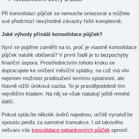
Při konsolidaci půjček se nemusíte omezovat a můžete
své předchozí nevýhodné závazky řešit komplexně.
Jaké výhody přináší konsolidace půjček?
Nyní se pojďme zaměřit na to, proč je vlastně konsolidace
půjček natolik oblíbená? V první řadě je to bezpochyby
finanční úspora. Prostřednictvím tohoto kroku se
dopracujete ke snížení měsíční splátky, na což má vliv
nejenom možnost prodloužení termínu splatnosti, ale
hlavně nižší úroková sazba. To je pravděpodobně tím
největším kladem. Na něj se však nabalují ještě mnohé
další.
Pokud splácíte několik úvěrů najednou, určitě vynaložíte
spoustu peněz za samotné transakce. I od takového
nešvaru vás
konsolidace nebankovních půjček
oprostí.