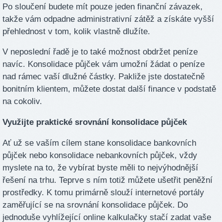
Po sloučení budete mít pouze jeden finanční závazek,
takže vám odpadne administrativní zátěž a získáte vyšší
přehlednost v tom, kolik vlastně dlužíte.
V neposlední řadě je to také možnost obdržet peníze
navíc. Konsolidace půjček vám umožní žádat o peníze
nad rámec vaší dlužné částky. Pakliže jste dostatečně
bonitním klientem, můžete dostat další finance v podstatě
na cokoliv.
Využijte praktické srovnání konsolidace půjček
Ať už se vaším cílem stane konsolidace bankovních
půjček nebo konsolidace nebankovních půjček, vždy
myslete na to, že vybírat byste měli to nejvýhodnější
řešení na trhu. Teprve s ním totiž můžete ušetřit peněžní
prostředky. K tomu primárně slouží internetové portály
zaměřující se na srovnání konsolidace půjček. Do
jednoduše vyhlížející online kalkulačky stačí zadat vaše