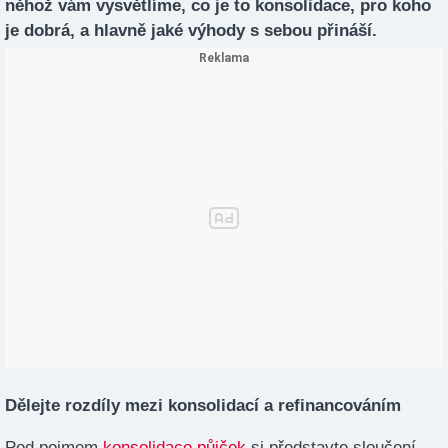
něhož vám vysvětlíme, co je to konsolidace, pro koho
je dobrá, a hlavně jaké výhody s sebou přináší.
Dělejte rozdíly mezi konsolidací a refinancováním
Pod pojmem
konsolidace půjček
si představte sloučení