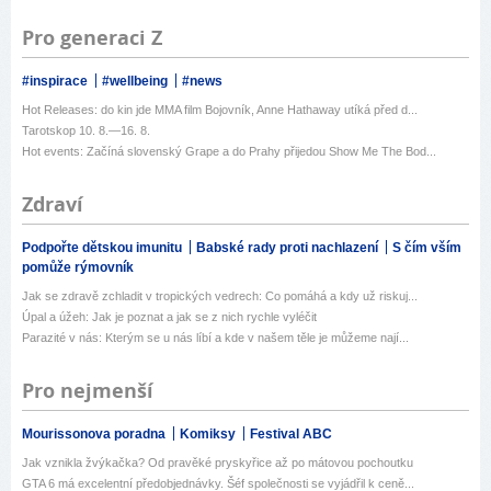
Pro generaci Z
#inspirace
#wellbeing
#news
Hot Releases: do kin jde MMA film Bojovník, Anne Hathaway utíká před d...
Tarotskop 10. 8.—16. 8.
Hot events: Začíná slovenský Grape a do Prahy přijedou Show Me The Bod...
Zdraví
Podpořte dětskou imunitu
Babské rady proti nachlazení
S čím vším
pomůže rýmovník
Jak se zdravě zchladit v tropických vedrech: Co pomáhá a kdy už riskuj...
Úpal a úžeh: Jak je poznat a jak se z nich rychle vyléčit
Parazité v nás: Kterým se u nás líbí a kde v našem těle je můžeme nají...
Pro nejmenší
Mourissonova poradna
Komiksy
Festival ABC
Jak vznikla žvýkačka? Od pravěké pryskyřice až po mátovou pochoutku
GTA 6 má excelentní předobjednávky. Šéf společnosti se vyjádřil k ceně...