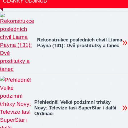
ČLÁNKY ODJINUD
Rekonstrukce posledních chvil Liama
Payna (†31): Dvě prostitutky a tanec
Přehledně! Velké podzimní trháky
Novy: Televize tasí SuperStar i další
Ordinaci