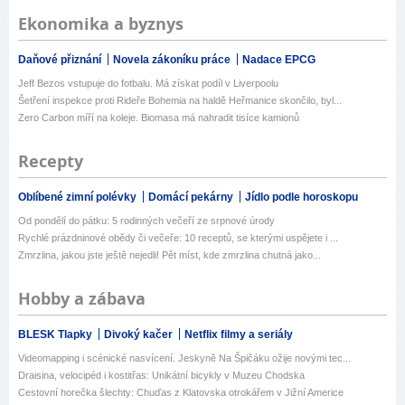
Ekonomika a byznys
Daňové přiznání
Novela zákoníku práce
Nadace EPCG
Jeff Bezos vstupuje do fotbalu. Má získat podíl v Liverpoolu
Šetření inspekce proti Rideře Bohemia na haldě Heřmanice skončilo, byl...
Zero Carbon míří na koleje. Biomasa má nahradit tisíce kamionů
Recepty
Oblíbené zimní polévky
Domácí pekárny
Jídlo podle horoskopu
Od pondělí do pátku: 5 rodinných večeří ze srpnové úrody
Rychlé prázdninové obědy či večeře: 10 receptů, se kterými uspějete i ...
Zmrzlina, jakou jste ještě nejedli! Pět míst, kde zmrzlina chutná jako...
Hobby a zábava
BLESK Tlapky
Divoký kačer
Netflix filmy a seriály
Videomapping i scénické nasvícení. Jeskyně Na Špičáku ožije novými tec...
Draisina, velocipéd i kostitřas: Unikátní bicykly v Muzeu Chodska
Cestovní horečka šlechty: Chuďas z Klatovska otrokářem v Jižní Americe