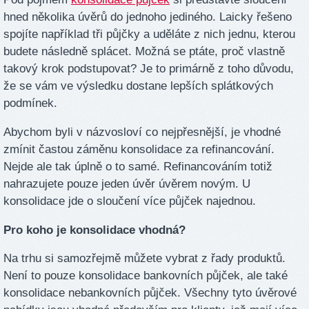
hned několika úvěrů do jednoho jediného. Laicky řešeno
spojíte například tři půjčky a uděláte z nich jednu, kterou
budete následně splácet. Možná se ptáte, proč vlastně
takový krok podstupovat? Je to primárně z toho důvodu,
že se vám ve výsledku dostane lepších splátkových
podmínek.
Abychom byli v názvosloví co nejpřesnější, je vhodné
zmínit častou záměnu konsolidace za refinancování.
Nejde ale tak úplně o to samé. Refinancováním totiž
nahrazujete pouze jeden úvěr úvěrem novým. U
konsolidace jde o sloučení více půjček najednou.
Pro koho je konsolidace vhodná?
Na trhu si samozřejmě můžete vybrat z řady produktů.
Není to pouze konsolidace bankovních půjček, ale také
konsolidace nebankovních půjček. Všechny tyto úvěrové