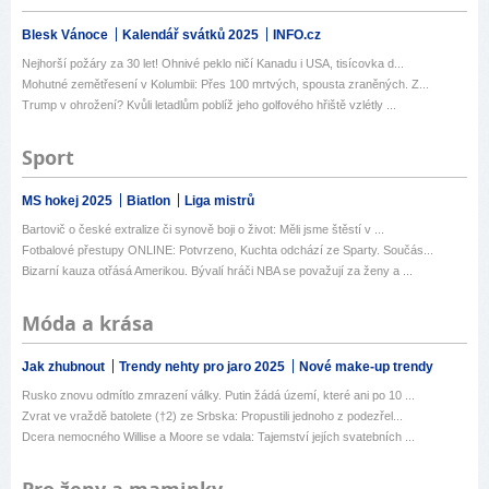
Blesk Vánoce
Kalendář svátků 2025
INFO.cz
Nejhorší požáry za 30 let! Ohnivé peklo ničí Kanadu i USA, tisícovka d...
Mohutné zemětřesení v Kolumbii: Přes 100 mrtvých, spousta zraněných. Z...
Trump v ohrožení? Kvůli letadlům poblíž jeho golfového hřiště vzlétly ...
Sport
MS hokej 2025
Biatlon
Liga mistrů
Bartovič o české extralize či synově boji o život: Měli jsme štěstí v ...
Fotbalové přestupy ONLINE: Potvrzeno, Kuchta odchází ze Sparty. Součás...
Bizarní kauza otřásá Amerikou. Bývalí hráči NBA se považují za ženy a ...
Móda a krása
Jak zhubnout
Trendy nehty pro jaro 2025
Nové make-up trendy
Rusko znovu odmítlo zmrazení války. Putin žádá území, které ani po 10 ...
Zvrat ve vraždě batolete (†2) ze Srbska: Propustili jednoho z podezřel...
Dcera nemocného Willise a Moore se vdala: Tajemství jejích svatebních ...