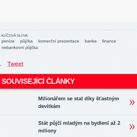
KLÍČOVÁ SLOVA:
peníze
půjčka
komerční prezentace
banka
finance
nebankovní půjčka
.
Tweet
SOUVISEJÍCÍ ČLÁNKY
Milionářem se stal díky šťastným
devítkám
Stát půjčí mladým na bydlení až 2
miliony