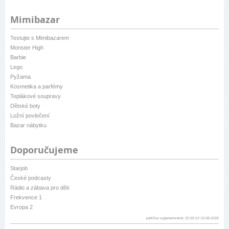
Mimibazar
Testujte s Mimibazarem
Monster High
Barbie
Lego
Pyžama
Kosmetika a parfémy
Teplákové soupravy
Dětské boty
Ložní povlečení
Bazar nábytku
Doporučujeme
Starjob
České podcasty
Rádio a zábava pro děti
Frekvence 1
Evropa 2
patička vygenerovaná: 22:20:13 10.08.2026