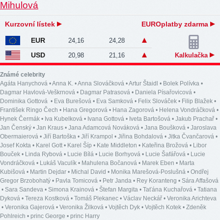
Kurzovní lístek
EUROplatby zdarma
EUR
24,16
24,28
USD
20,98
21,16
Kalkulačka
Známé celebrity
Agáta Hanychová
•
Anna K.
•
Anna Slováčková
•
Artur Štaidl
•
Bolek Polívka
•
Dagmar Havlová-Veškrnová
•
Dagmar Patrasová
•
Daniela Písařovicová
•
Dominika Gottová
•
Eva Burešová
•
Eva Samková
•
Felix Slováček
•
Filip Blažek
•
František Ringo Čech
•
Hana Gregorová
•
Hana Zagorová
•
Helena Vondráčková
•
Hynek Čermák
•
Iva Kubelková
•
Ivana Gottová
•
Iveta Bartošová
•
Jakub Prachař
•
Jan Čenský
•
Jan Kraus
•
Jana Adamcová Nováková
•
Jana Boušková
•
Jaroslava
Obermaierová
•
Jiří Bartoška
•
Jiří Krampol
•
Jiřina Bohdalová
•
Jitka Čvančarová
•
Josef Kokta
•
Karel Gott
•
Karel Šíp
•
Kate Middleton
•
Kateřina Brožová
•
Libor
Bouček
•
Linda Rybová
•
Lucie Bílá
•
Lucie Borhyová
•
Lucie Šafářová
•
Lucie
Vondráčková
•
Lukáš Vaculík
•
Mahulena Bočanová
•
Marek Eben
•
Marta
Kubišová
•
Martin Dejdar
•
Michal David
•
Monika Marešová-Poslušná
•
Ondřej
Gregor Brzobohatý
•
Pavla Tomicová
•
Petr Janda
•
Rey Koranteng
•
Sára Affašová
•
Sara Sandeva
•
Simona Krainová
•
Štefan Margita
•
Taťána Kuchařová
•
Tatiana
Dyková
•
Tereza Kostková
•
Tomáš Plekanec
•
Václav Neckář
•
Veronika Arichteva
•
Veronika Gajerová
•
Veronika Žilková
•
Vojtěch Dyk
•
Vojtěch Kotek
•
Zdeněk
Pohlreich
•
princ George
•
princ Harry