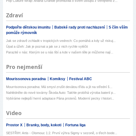
Pop Culture Wrap: Ariana Grande promluvila o svém ústupu z veřejného ž...
Zdraví
Podpořte dětskou imunitu
Babské rady proti nachlazení
S čím vším
pomůže rýmovník
Jak se zdravě zchladit v tropických vedrech: Co pomáhá a kdy už riskuj...
Úpal a úžeh: Jak je poznat a jak se z nich rychle vyléčit
Parazité v nás: Kterým se u nás líbí a kde v našem těle je můžeme nají...
Pro nejmenší
Mourissonova poradna
Komiksy
Festival ABC
Mourrisonova poradna: Má smysl zrušit devátou třídu a jít na střední š...
Nahlédněte do nové továrny Škoda Auto: Takhle probíhá výroba baterií p...
Vybíráme nejlepší herní adaptace Pána prstenů. Moderní pecky i histori...
Video
Prostor X
Branky, body, kokoti
Fortuna liga
SESTŘIH: Artis - Olomouc 1:2. První výhra Sigmy v sezoně, o třech bode...