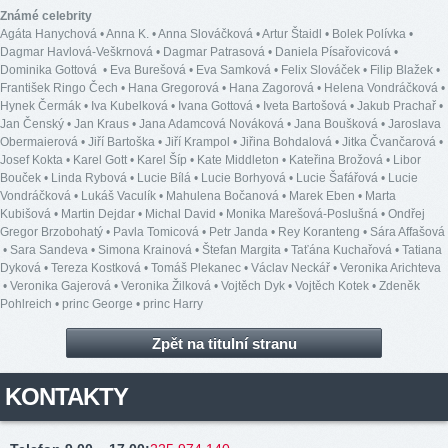
Známé celebrity
Agáta Hanychová
•
Anna K.
•
Anna Slováčková
•
Artur Štaidl
•
Bolek Polívka
•
Dagmar Havlová-Veškrnová
•
Dagmar Patrasová
•
Daniela Písařovicová
•
Dominika Gottová
•
Eva Burešová
•
Eva Samková
•
Felix Slováček
•
Filip Blažek
•
František Ringo Čech
•
Hana Gregorová
•
Hana Zagorová
•
Helena Vondráčková
•
Hynek Čermák
•
Iva Kubelková
•
Ivana Gottová
•
Iveta Bartošová
•
Jakub Prachař
•
Jan Čenský
•
Jan Kraus
•
Jana Adamcová Nováková
•
Jana Boušková
•
Jaroslava
Obermaierová
•
Jiří Bartoška
•
Jiří Krampol
•
Jiřina Bohdalová
•
Jitka Čvančarová
•
Josef Kokta
•
Karel Gott
•
Karel Šíp
•
Kate Middleton
•
Kateřina Brožová
•
Libor
Bouček
•
Linda Rybová
•
Lucie Bílá
•
Lucie Borhyová
•
Lucie Šafářová
•
Lucie
Vondráčková
•
Lukáš Vaculík
•
Mahulena Bočanová
•
Marek Eben
•
Marta
Kubišová
•
Martin Dejdar
•
Michal David
•
Monika Marešová-Poslušná
•
Ondřej
Gregor Brzobohatý
•
Pavla Tomicová
•
Petr Janda
•
Rey Koranteng
•
Sára Affašová
•
Sara Sandeva
•
Simona Krainová
•
Štefan Margita
•
Taťána Kuchařová
•
Tatiana
Dyková
•
Tereza Kostková
•
Tomáš Plekanec
•
Václav Neckář
•
Veronika Arichteva
•
Veronika Gajerová
•
Veronika Žilková
•
Vojtěch Dyk
•
Vojtěch Kotek
•
Zdeněk
Pohlreich
•
princ George
•
princ Harry
Zpět na titulní stranu
KONTAKTY