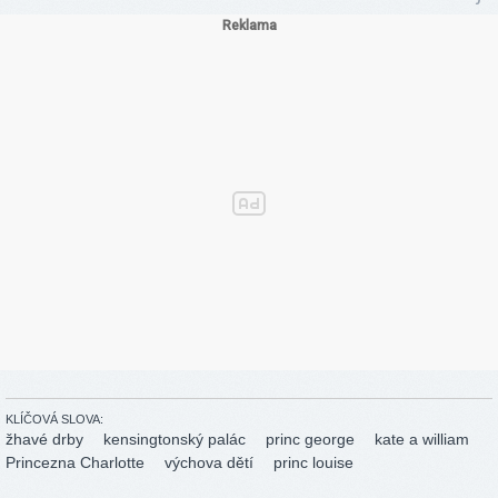
KLÍČOVÁ SLOVA:
žhavé drby
kensingtonský palác
princ george
kate a william
Princezna Charlotte
výchova dětí
princ louise