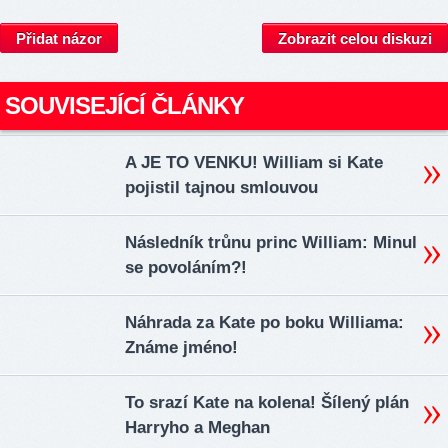
Přidat názor
Zobrazit celou diskuzi
SOUVISEJÍCÍ ČLÁNKY
A JE TO VENKU! William si Kate
pojistil tajnou smlouvou
Následník trůnu princ William: Minul
se povoláním?!
Náhrada za Kate po boku Williama:
Známe jméno!
To srazí Kate na kolena! Šílený plán
Harryho a Meghan