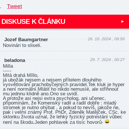
.
Tweet
DISKUSE K ČLÁNKU
26. 10. 2024 , 09:50
Jozef Baumgartner
Novinári to sliseli.
29. 7. 2024 , 00:27
beladona
Milla
-----
Milá drahá Míllo,
já ubožák nejsem a nejsem přítelem dlouhého
vysvětlování prachobyčejných pravidel.Tek kluk je hyper
a není normální.Mlátit ho nikdo nemusíé, ale střihnout
mu jednnu klidně ano.Ono se uvidí.
A protože asi nejsi extra psycholog, ani učenec,
připomínám, že Komenský radil a radil dobře : mladý
stromek je nutno ohýbat , a pokud to nevíš, jakože ne,
pak i velmi známý Prof. PhDr. Zdeněk Matějček, CSc. ke
sklonku života uznal, že lehký fyzický potrestání vůbec
není na škodu.Jeden pohlavek za tisíc hovorů-