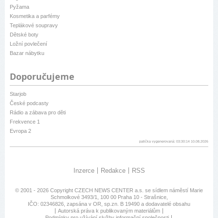
Pyžama
Kosmetika a parfémy
Teplákové soupravy
Dětské boty
Ložní povlečení
Bazar nábytku
Doporučujeme
Starjob
České podcasty
Rádio a zábava pro děti
Frekvence 1
Evropa 2
patička vygenerovaná: 03:30:14 10.08.2026
Inzerce
Redakce
RSS
© 2001 - 2026 Copyright
CZECH NEWS CENTER a.s.
se sídlem náměstí Marie
Schmolkové 3493/1, 100 00 Praha 10 - Strašnice,
IČO: 02346826, zapsána v OR, sp.zn. B 19490 a dodavatelé obsahu
Autorská práva k publikovaným materiálům
Podmínky pro užívání služby informační společnosti