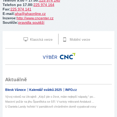
Telefon 9.00 – 17.00
:
225 974 140
Telefon po 17.00
:
225 974 164
Fax
:
225 974 141
E-mail
:
aha@ahaonline.cz
Inzerce
:
http://www.cncenter.cz
Soutěže
:
pravidla soutěží
Klasická verze
Mobilní verze
VÝBĚR
Aktuálně
Blesk Vánoce
Kalendář svátků 2025
INFO.cz
Vývoj robotů na Ukrajině: „Když jde o život, máte nejlepší nápady,“ po...
Masivní požár na jihu Španělska se šíří: V turisty milované Andalusii ...
U Daniela Landy hořelo! V památkově chráněném domě vypalovali vosy