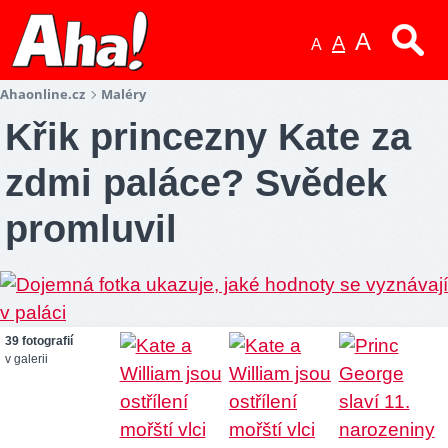
A
A
A
Ahaonline.cz
Maléry
Křik princezny Kate za
zdmi paláce? Svědek
promluvil
39 fotografií
v galerii