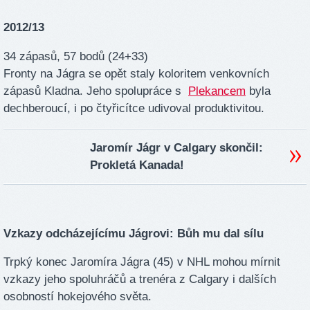
2012/13
34 zápasů, 57 bodů (24+33)
Fronty na Jágra se opět staly koloritem venkovních
zápasů Kladna. Jeho spolupráce s
Plekancem
byla
dechberoucí, i po čtyřicítce udivoval produktivitou.
Jaromír Jágr v Calgary skončil:
Prokletá Kanada!
Vzkazy odcházejícímu Jágrovi: Bůh mu dal sílu
Trpký konec Jaromíra Jágra (45) v NHL mohou mírnit
vzkazy jeho spoluhráčů a trenéra z Calgary i dalších
osobností hokejového světa.