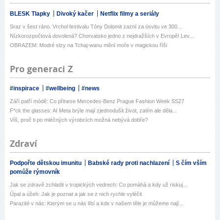
BLESK Tlapky
Divoký kačer
Netflix filmy a seriály
Sraz v šest ráno. Vrchol festivalu Tóny Dolomit zazní za úsvitu ve 300...
Nízkorozpočtová dovolená? Chorvatsko jedno z nejdražších v Evropě! Lev...
OBRAZEM: Modré slzy na Tchaj-wanu mění moře v magickou říši
Pro generaci Z
#inspirace
#wellbeing
#news
Září patří módě: Co přinese Mercedes-Benz Prague Fashion Week SS27
F*ck the glasses: AI Meta brýle mají zjednodušit život, zatím ale děla...
Víš, proč ti po mléčných výrobcích možná nebývá dobře?
Zdraví
Podpořte dětskou imunitu
Babské rady proti nachlazení
S čím vším
pomůže rýmovník
Jak se zdravě zchladit v tropických vedrech: Co pomáhá a kdy už riskuj...
Úpal a úžeh: Jak je poznat a jak se z nich rychle vyléčit
Parazité v nás: Kterým se u nás líbí a kde v našem těle je můžeme nají...