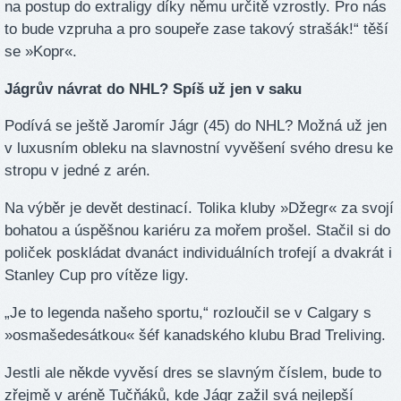
na postup do extraligy díky němu určitě vzrostly. Pro nás
to bude vzpruha a pro soupeře zase takový strašák!“ těší
se »Kopr«.
Jágrův návrat do NHL? Spíš už jen v saku
Podívá se ještě Jaromír Jágr (45) do NHL? Možná už jen
v luxusním obleku na slavnostní vyvěšení svého dresu ke
stropu v jedné z arén.
Na výběr je devět destinací. Tolika kluby »Džegr« za svojí
bohatou a úspěšnou kariéru za mořem prošel. Stačil si do
poliček poskládat dvanáct individuálních trofejí a dvakrát i
Stanley Cup pro vítěze ligy.
„Je to legenda našeho sportu,“ rozloučil se v Calgary s
»osmašedesátkou« šéf kanadského klubu Brad Treliving.
Jestli ale někde vyvěsí dres se slavným číslem, bude to
zřejmě v aréně Tučňáků, kde Jágr zažil svá nejlepší