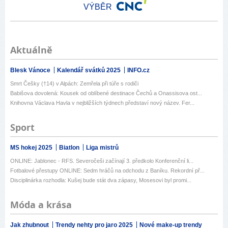
VÝBĚR
Aktuálně
Blesk Vánoce
Kalendář svátků 2025
INFO.cz
Smrt Češky (†14) v Alpách: Zemřela při túře s rodiči
Babišova dovolená: Kousek od oblíbené destinace Čechů a Onassisova ost...
Knihovna Václava Havla v nejbližších týdnech představí nový název. Fer...
Sport
MS hokej 2025
Biatlon
Liga mistrů
ONLINE: Jablonec - RFS. Severočeši začínají 3. předkolo Konferenční li...
Fotbalové přestupy ONLINE: Sedm hráčů na odchodu z Baníku. Rekordní př...
Disciplinárka rozhodla: Kušej bude stát dva zápasy, Mosesovi byl promi...
Móda a krása
Jak zhubnout
Trendy nehty pro jaro 2025
Nové make-up trendy