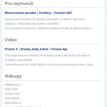
Pro nejmenší
Mourissonova poradna
Komiksy
Festival ABC
Mourrisonova poradna: Je zdravé si čistit pleť v 11 letech? Jak na to?
Ukázka z GTA 6 bude mít premiéru na Netflixu
Forza Horizon 6 (recenze): Oblíbené arkádové závody se přesouvají do u...
Video
Prostor X
Branky, body, kokoti
Fortuna liga
Tvůrci StarDance o změnách: Proč budou porotci opět čtyři a čím přesvě...
František Laurin pohřeb
Ochmelka vylezl ve Frýdku-Místku na 15 m vysokou lezeckou stěnu. (srpe...
Nákupy
hledejceny.cz
Zboží Živě
Osobní vozy
Zboží Dáma
zbozi.blesk.cz