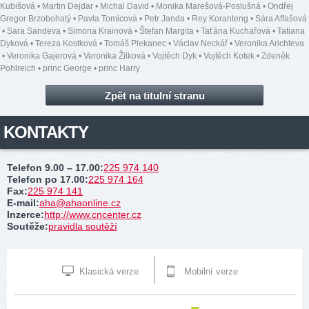
Kubišová
•
Martin Dejdar
•
Michal David
•
Monika Marešová-Poslušná
•
Ondřej
Gregor Brzobohatý
•
Pavla Tomicová
•
Petr Janda
•
Rey Koranteng
•
Sára Affašová
•
Sara Sandeva
•
Simona Krainová
•
Štefan Margita
•
Taťána Kuchařová
•
Tatiana
Dyková
•
Tereza Kostková
•
Tomáš Plekanec
•
Václav Neckář
•
Veronika Arichteva
•
Veronika Gajerová
•
Veronika Žilková
•
Vojtěch Dyk
•
Vojtěch Kotek
•
Zdeněk
Pohlreich
•
princ George
•
princ Harry
Zpět na titulní stranu
KONTAKTY
Telefon 9.00 – 17.00
:
225 974 140
Telefon po 17.00
:
225 974 164
Fax
:
225 974 141
E-mail
:
aha@ahaonline.cz
Inzerce
:
http://www.cncenter.cz
Soutěže
:
pravidla soutěží
Klasická verze
Mobilní verze