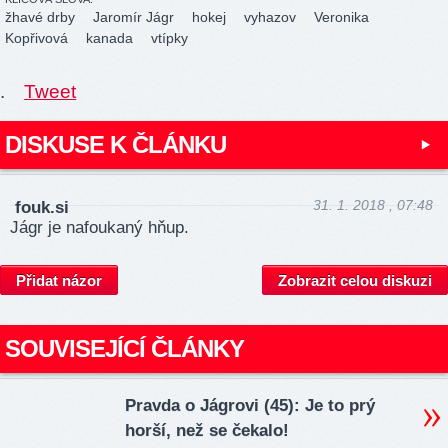
žhavé drby
Jaromír Jágr
hokej
vyhazov
Veronika
Kopřivová
kanada
vtípky
.
Tweet
DISKUSE K ČLÁNKU
31. 1. 2018 , 07:48
fouk.si
Jágr je nafoukaný hňup.
Přidat názor
Zobrazit celou diskuzi
SOUVISEJÍCÍ ČLÁNKY
Pravda o Jágrovi (45): Je to prý
horší, než se čekalo!