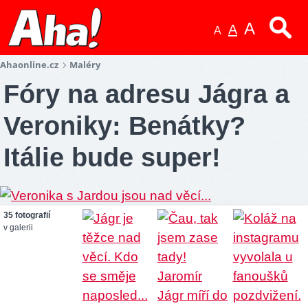
A
A
A
Ahaonline.cz
Maléry
Fóry na adresu Jágra a
Veroniky: Benátky?
Itálie bude super!
35 fotografií
v galerii