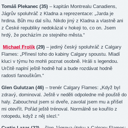
Tomáš Plekanec (35)
– kapitán Montrealu Canadiens,
Jágrův spoluhráč z Kladna a reprezentace: „Jarda je
hrdina. Bůh mu dal sílu. Nikdo jiný z Kladna a vlastně ani
z České republiky nedokázal v hokeji to, co on. Jsem
hrdý, že pocházím ze stejného města.“
Michael Frolík
(29)
– jediný český spoluhráč z Calgary
Flames: „Přinesl toho do kabiny Calgary spoustu. Mladí
kluci v týmu ho mohli poznat osobně. Hráli s legendou.
Určitě naplní ještě hodně hal a bude rozdávat hodně
radosti fanouškům.“
Glen Gulutzan (46)
– trenér Calgary Flames: „Když byl
zdravý, dominoval. Ještě v neděli odpoledne mě pouště do
haly. Zabouchnul jsem si dveře, zavolal jsem mu a přišel
mi otevřít. Pořád ještě trénoval. Normálně se kouřilo z
rotopedu, když z něj slezl.“
Curtis Lazar (22)
– člen Jágrova útoku z Calgary Flames: