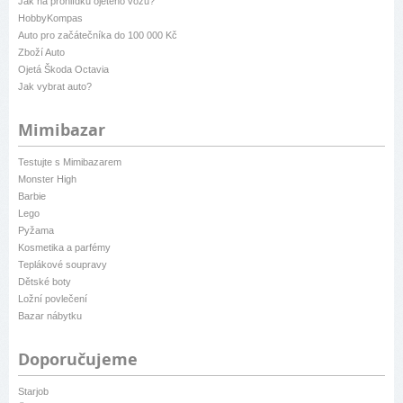
Jak na prohlídku ojetého vozu?
HobbyKompas
Auto pro začátečníka do 100 000 Kč
Zboží Auto
Ojetá Škoda Octavia
Jak vybrat auto?
Mimibazar
Testujte s Mimibazarem
Monster High
Barbie
Lego
Pyžama
Kosmetika a parfémy
Teplákové soupravy
Dětské boty
Ložní povlečení
Bazar nábytku
Doporučujeme
Starjob