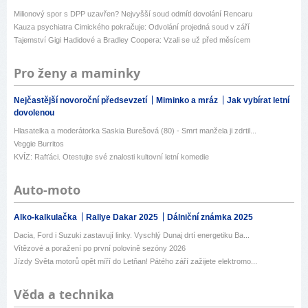
Milionový spor s DPP uzavřen? Nejvyšší soud odmítl dovolání Rencaru
Kauza psychiatra Cimického pokračuje: Odvolání projedná soud v září
Tajemství Gigi Hadidové a Bradley Coopera: Vzali se už před měsícem
Pro ženy a maminky
Nejčastější novoroční předsevzetí
Miminko a mráz
Jak vybírat letní
dovolenou
Hlasatelka a moderátorka Saskia Burešová (80) - Smrt manžela ji zdrtil...
Veggie Burritos
KVÍZ: Rafťáci. Otestujte své znalosti kultovní letní komedie
Auto-moto
Alko-kalkulačka
Rallye Dakar 2025
Dálniční známka 2025
Dacia, Ford i Suzuki zastavují linky. Vyschlý Dunaj drtí energetiku Ba...
Vítězové a poražení po první polovině sezóny 2026
Jízdy Světa motorů opět míří do Letňan! Pátého září zažijete elektromo...
Věda a technika