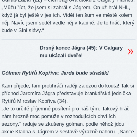
„Můžu říct, že jsem si zahrál s Jágrem. On už hrál NHL,
když já byl ještě v jeslích. Vidět ten šum ve městě kolem
něj. Navíc jsem seděl vedle něj v kabině. Je to hráč, který
bude v Síni slávy.“
Drsný konec Jágra (45): V Calgary
mu ukázali dveře!
Gólman Rytířů Kopřiva: Jarda bude strašák!
Kam přijede, tam protihráči raději zalezou do kouta! Tak si
příchod Jaromíra Jágra představuje brankářská jednička
Rytířů Miroslav Kopřiva (34).
„Je to určitě příjemné posílení pro náš tým. Takový hráč
nám hrozně moc pomůže v rozhodujících chvílích
sezony,“ raduje se zkušený gólman, podle něhož jdou
akcie Kladna s Jágrem v sestavě výrazně nahoru. „Šance