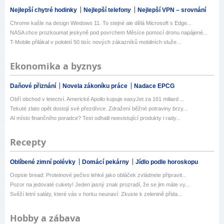
Nejlepší chytré hodinky
Nejlepší telefony
Nejlepší VPN – srovnání
Chrome kašle na design Windows 11. To stejné ale dělá Microsoft s Edge...
NASA chce prozkoumat jeskyně pod povrchem Měsíce pomocí dronu napájené...
T-Mobile přilákal v pololetí 50 tisíc nových zákazníků mobilních služe...
Ekonomika a byznys
Daňové přiznání
Novela zákoníku práce
Nadace EPCG
Obří obchod v letectví. Americké Apollo kupuje easyJet za 161 miliard ...
Tekuté zlato opět dostojí své přezdívce. Zdražení běžné potraviny brzy...
AI místo finančního poradce? Test odhalil neexistující produkty i rady...
Recepty
Oblíbené zimní polévky
Domácí pekárny
Jídlo podle horoskopu
Oopsie bread: Proteinové pečivo lehké jako obláček zvládnete připravit...
Pozor na jedovaté cukety! Jeden jasný znak prozradí, že se jim máte vy...
Svěží letní saláty, které vás v horku neunaví: Zkuste k zelenině přida...
Hobby a zábava