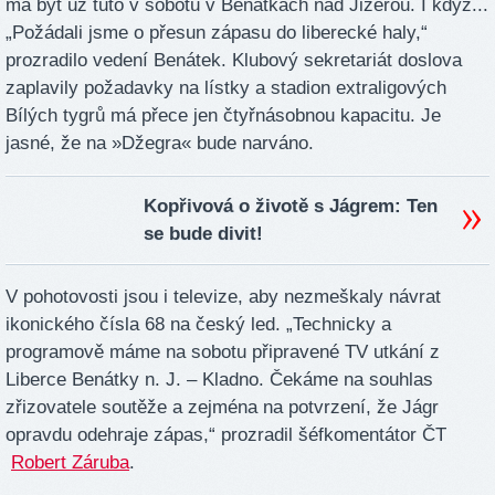
má být už tuto v sobotu v Benátkách nad Jizerou. I když...
„Požádali jsme o přesun zápasu do liberecké haly,“
prozradilo vedení Benátek. Klubový sekretariát doslova
zaplavily požadavky na lístky a stadion extraligových
Bílých tygrů má přece jen čtyřnásobnou kapacitu. Je
jasné, že na »Džegra« bude narváno.
Kopřivová o životě s Jágrem: Ten
se bude divit!
V pohotovosti jsou i televize, aby nezmeškaly návrat
ikonického čísla 68 na český led. „Technicky a
programově máme na sobotu připravené TV utkání z
Liberce Benátky n. J. – Kladno. Čekáme na souhlas
zřizovatele soutěže a zejména na potvrzení, že Jágr
opravdu odehraje zápas,“ prozradil šéfkomentátor ČT
Robert Záruba
.