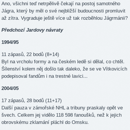
Ano, všichni teď netrpělivě čekají na postoj samotného
Jágra, který by měl o své nejbližší budoucnosti promluvit
až zítra. Vygraduje ještě více už tak rozběhlou Jágrmánii?
Předchozí Jardovy návraty
1994/95
11 zápasů, 22 bodů (8+14)
Byl na vrcholu formy a na českém ledě si dělal, co chtěl.
Šílenství kolem něj došlo tak daleko, že se ve Vítkovicích
podepisoval fandům i na trestné lavici...
2004/05
17 zápasů, 28 bodů (11+17)
Další pauza v zámořské NHL a tribuny praskaly opět ve
švech. Celkem jej vidělo 118 598 fanoušků, než k jejich
obrovskému zklamání pláchl do Omsku.