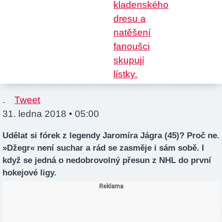
.
Tweet
31. ledna 2018 • 05:00
Udělat si fórek z legendy Jaromíra Jágra (45)? Proč ne.
»Džegr« není suchar a rád se zasměje i sám sobě. I
když se jedná o nedobrovolný přesun z NHL do první
hokejové ligy.