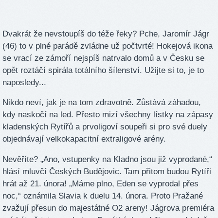
Dvakrát že nevstoupíš do téže řeky? Pche, Jaromír Jágr
(46) to v plné parádě zvládne už počtvrté! Hokejová ikona
se vrací ze zámoří nejspíš natrvalo domů a v Česku se
opět roztáčí spirála totálního šílenství. Užijte si to, je to
naposledy...
Nikdo neví, jak je na tom zdravotně. Zůstává záhadou,
kdy naskočí na led. Přesto mizí všechny lístky na zápasy
kladenských Rytířů a prvoligoví soupeři si pro své duely
objednávají velkokapacitní extraligové arény.
Nevěříte? „Ano, vstupenky na Kladno jsou již vyprodané,“
hlásí mluvčí Českých Budějovic. Tam přitom budou Rytíři
hrát až 21. února! „Máme plno, Eden se vyprodal přes
noc,“ oznámila Slavia k duelu 14. února. Proto Pražané
zvažují přesun do majestátné O2 areny! Jágrova premiéra