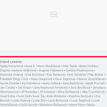
Známé celebrity
Agáta Hanychová
•
Anna K.
•
Anna Slováčková
•
Artur Štaidl
•
Bolek Polívka
•
Dagmar Havlová-Veškrnová
•
Dagmar Patrasová
•
Daniela Písařovicová
•
Dominika Gottová
•
Eva Burešová
•
Eva Samková
•
Felix Slováček
•
Filip Blažek
•
František Ringo Čech
•
Hana Gregorová
•
Hana Zagorová
•
Helena Vondráčková
•
Hynek Čermák
•
Iva Kubelková
•
Ivana Gottová
•
Iveta Bartošová
•
Jakub Prachař
•
Jan Čenský
•
Jan Kraus
•
Jana Adamcová Nováková
•
Jana Boušková
•
Jaroslava
Obermaierová
•
Jiří Bartoška
•
Jiří Krampol
•
Jiřina Bohdalová
•
Jitka Čvančarová
•
Josef Kokta
•
Karel Gott
•
Karel Šíp
•
Kate Middleton
•
Kateřina Brožová
•
Libor
Bouček
•
Linda Rybová
•
Lucie Bílá
•
Lucie Borhyová
•
Lucie Šafářová
•
Lucie
Vondráčková
•
Lukáš Vaculík
•
Mahulena Bočanová
•
Marek Eben
•
Marta