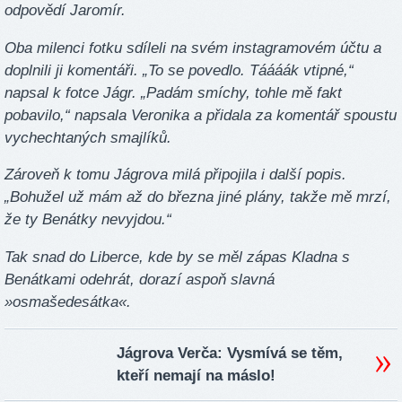
odpovědí Jaromír.
Oba milenci fotku sdíleli na svém instagramovém účtu a
doplnili ji komentáři. „To se povedlo. Táááák vtipné,“
napsal k fotce Jágr. „Padám smíchy, tohle mě fakt
pobavilo,“ napsala Veronika a přidala za komentář spoustu
vychechtaných smajlíků.
Zároveň k tomu Jágrova milá připojila i další popis.
„Bohužel už mám až do března jiné plány, takže mě mrzí,
že ty Benátky nevyjdou.“
Tak snad do Liberce, kde by se měl zápas Kladna s
Benátkami odehrát, dorazí aspoň slavná
»osmašedesátka«.
Jágrova Verča: Vysmívá se těm,
kteří nemají na máslo!