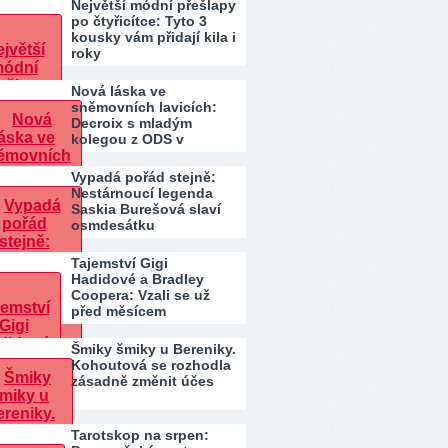
Největší módní přešlapy
po čtyřicítce: Tyto 3
kousky vám přidají kila i
roky
Nová láska ve
sněmovních lavicích:
Decroix s mladým
kolegou z ODS v
bazénu pod…
Vypadá pořád stejně:
Nestárnoucí legenda
Saskia Burešová slaví
osmdesátku
Tajemství Gigi
Hadidové a Bradley
Coopera: Vzali se už
před měsícem
Šmiky šmiky u Bereniky.
Kohoutová se rozhodla
zásadně změnit účes
Tarotskop na srpen: