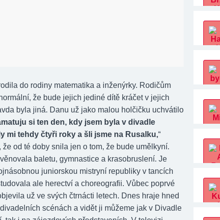
odila do rodiny matematika a inženýrky. Rodičům
 normální, že bude jejich jediné dítě kráčet v jejich
avda byla jiná. Danu už jako malou holčičku uchvátilo
matuju si ten den, kdy jsem byla v divadle
y mi tehdy čtyři roky a šli jsme na Rusalku,
“
m, že od té doby snila jen o tom, že bude umělkyní.
 věnovala baletu, gymnastice a krasobruslení. Je
jnásobnou juniorskou mistryní republiky v tancích
tudovala ale herectví a choreografii. Vůbec poprvé
objevila už ve svých čtrnácti letech. Dnes hraje hned
 divadelních scénách a vidět ji můžeme jak v Divadle