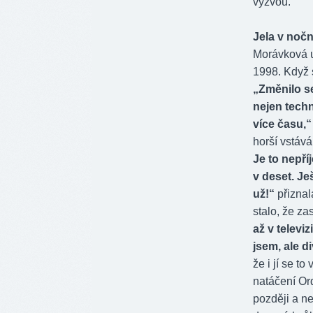
výzvou.
Jela v noční
Morávková u
1998. Když s
„Změnilo s
nejen tech
více času,“
horší vstává
Je to nepří
v deset. Je
už!“
přiznal
stalo, že za
až v televi
jsem, ale d
že i jí se t
natáčení Ord
později a ne