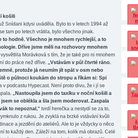
 košili
ž Snídani kdysi uváděla. Bylo to v letech 1994 až
e tam po letech vrátila, bylo všechno jinak.
e to hodně. Všechno je mnohem rychlejší, a to
nologie. Dříve jsme měli na rozhovory mnohem
vysvětlila Morávková s tím, že je také pro ni mnohem
ní do práce než dříve.
„Vstávám v půl čtvrté ráno.
jemné, protože já neumím jít spát v osm nebo
ště o půlnoci koukám do stropu a říkám si: Spi
a v podcastu Hypecast. Není proto divu, že i jí se
spala.
„Nastoupila jsem do taxíku v noční košili a
zi jsem se oblékla a šla jsem moderovat. Zaspala
ivák to nepoznal,“
tvrdí herečka a nestydí se za to,
o vymknulo z rukou. Je zvyklá na brzké vstávání kvůli
inace a jezdění do ateliérů. Ale to je vždycky o něco
ní to každý den. Záleží na tom, kolik má obrazů. Celé