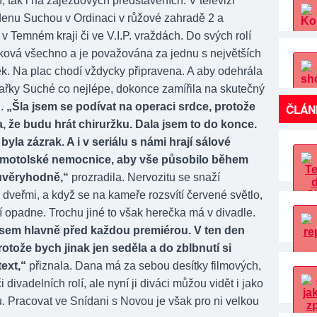
, tak i na zájezdových představeních. V televizi
denu Suchou v Ordinaci v růžové zahradě 2 a
i v Temném kraji či ve V.I.P. vraždách. Do svých rolí
ová všechno a je považována za jednu s největších
ek. Na plac chodí vždycky připravena. A aby odehrála
ékařky Suché co nejlépe, dokonce zamířila na skutečný
l.
„Šla jsem se podívat na operaci srdce, protože
ČLÁN
, že budu hrát chiruržku. Dala jsem to do konce.
byla zázrak. A i v seriálu s námi hrají sálové
z motolské nemocnice, aby vše působilo během
ůvěryhodně,“
prozradila. Nervozitu se snaží
dveřmi, a když se na kameře rozsvítí červené světlo,
í opadne. Trochu jiné to však herečka má v divadle.
jsem hlavně před každou premiérou. V ten den
rotože bych jinak jen seděla a do zblbnutí si
ext,“
přiznala. Dana má za sebou desítky filmových,
i divadelních rolí, ale nyní ji diváci můžou vidět i jako
. Pracovat ve Snídani s Novou je však pro ni velkou