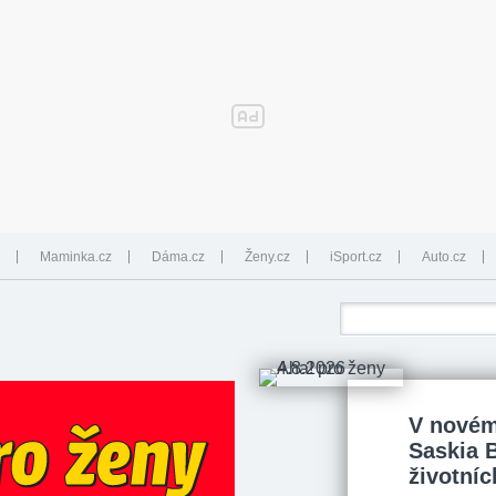
Maminka.cz
Dáma.cz
Ženy.cz
iSport.cz
Auto.cz
V novém
Saskia 
životníc