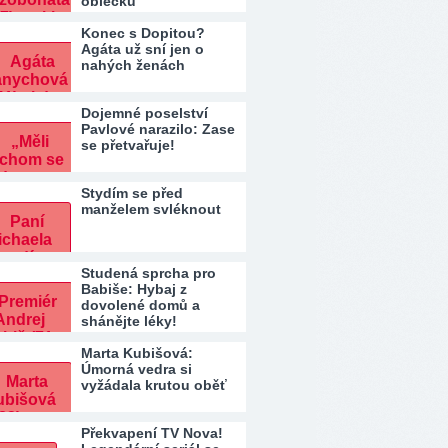
oblečku
Konec s Dopitou?
Agáta už sní jen o
nahých ženách
Dojemné poselství
Pavlové narazilo: Zase
se přetvařuje!
Stydím se před
manželem svléknout
Studená sprcha pro
Babiše: Hybaj z
dovolené domů a
shánějte léky!
Marta Kubišová:
Úmorná vedra si
vyžádala krutou oběť
Překvapení TV Nova!