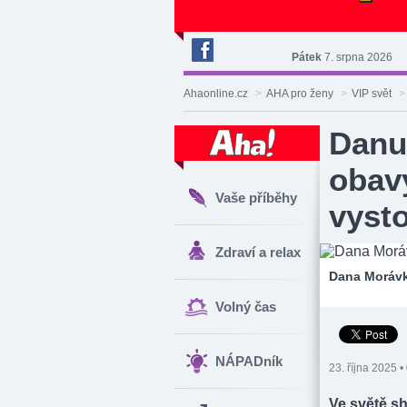
Pátek
7. srpna 2026
Deník
Aha!
Ahaonline.cz
>
AHA pro ženy
>
VIP svět
>
na
Facebooku
Danu
obavy
Vaše příběhy
vysto
Zdraví a relax
Dana Moráv
Volný čas
NÁPADník
23. října 2025 •
Ve světě s