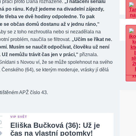
i práci proto Dana rozházené.
„I natáčení seriálu
á po ránu. Když jedeme na divadelní zájezdy,
le třeba ve dvě hodiny odpoledne. To pak
e se občas domů dostanu až v jednu ráno,“
Aby se z toho nezhroutila nebo si nezadělala na
otní problém, naučila se filtrovat.
„Učím se říkat ne.
omí. Musím se naučit odpočívat, člověku už není
 Už nemůžu trávit čas jen v práci,“
přiznala.
Snídani s Novou ví, že se může spolehnout na svého
 Čenského (64), se kterým moderuje, vrásky jí dělá
 tištěném APŽ číslo 43.
VIP SVĚT
Eliška Bučková (36): Už je
čas na vlastní potomky!