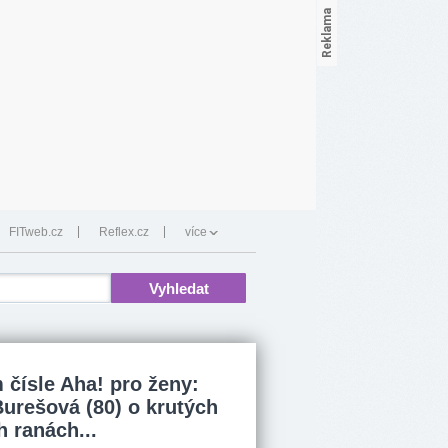
FITweb.cz
Reflex.cz
více
 čísle Aha! pro ženy:
Burešová (80) o krutých
h ranách...