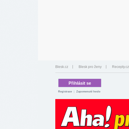
Blesk.cz
Blesk pro ženy
Recepty.cz
Registrace
|
Zapomenuté heslo