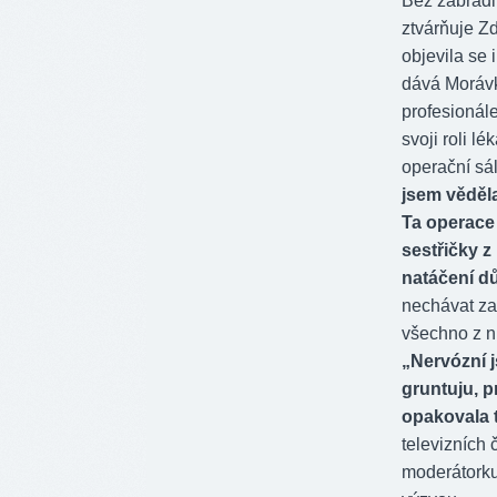
Bez zábradlí
ztvárňuje Z
objevila se 
dává Morávk
profesionál
svoji roli l
operační sá
jsem věděla
Ta operace 
sestřičky 
natáčení d
nechávat za 
všechno z n
„Nervózní 
gruntuju, p
opakovala t
televizních č
moderátorku