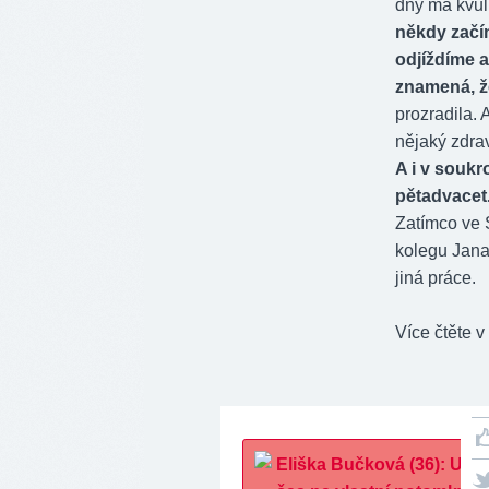
dny má kvůl
někdy začín
odjíždíme a
znamená, ž
prozradila. 
nějaký zdrav
A i v soukr
pětadvacet.
Zatímco ve 
kolegu Jana
jiná práce.
Více čtěte v