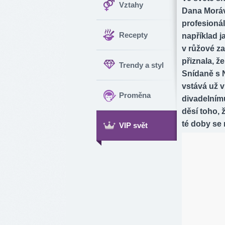
Vztahy
Dana Moráv
profesionál
Recepty
například 
v růžové z
přiznala, ž
Trendy a styl
Snídaně s 
vstává už v
Proměna
divadelnímu
děsí toho, 
té doby se
VIP svět