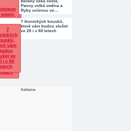
Berany čeká cesta,
Panny velká změna a
Ryby uvíznou ve…
7 ikonických kousků,
které vám budou slušet
ve 20 i v 60 letech