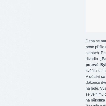
Dana se nar
proto přišlo
stopách. Pr
divadlo.
„Pa
poprvé. Byl
svěřila s tí
V dětství se
dokonce dvo
na ledě. Vys
se ve filmu 
na několika