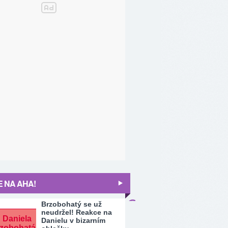
 NA AHA!
Brzobohatý se už
neudržel! Reakce na
Danielu v bizarním