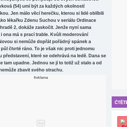
ková (54) umí být za každých okolností
kou. Jen málo věcí herečku, kterou si lidé oblíbili
jako lékařku Zdenu Suchou v seriálu Ordinace
ahradě 2, dokáže zaskočit. Jenže nyní sama
e i ona má s prací trable. Kvůli moderování
Novou si nemůže dopřát pořádný spánek a
 půl čtvrté ráno. To je však nic proti jednomu
 představení, které se odehrává na ledě. Dana se
že tam upadne. Jednou se jí to totiž už stalo a od
 nemůže zbavit svého strachu.
ČTĚTE