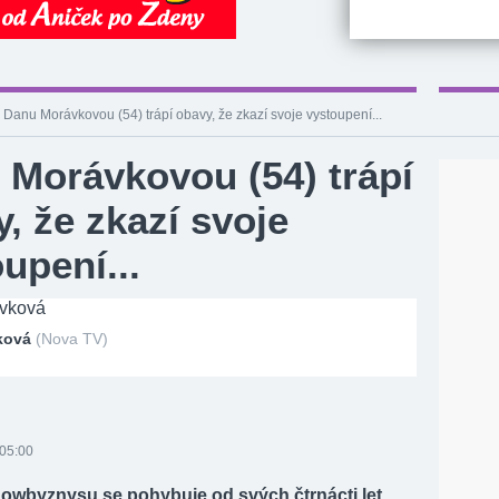
Danu Morávkovou (54) trápí obavy, že zkazí svoje vystoupení...
 Morávkovou (54) trápí
, že zkazí svoje
upení...
ková
(Nova TV)
 05:00
howbyznysu se pohybuje od svých čtrnácti let.