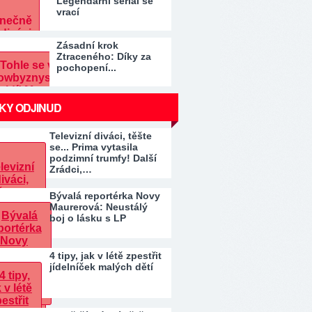
Legendární seriál se
vrací
Zásadní krok
Ztraceného: Díky za
pochopení...
KY ODJINUD
Televizní diváci, těšte
se... Prima vytasila
podzimní trumfy! Další
Zrádci,…
Bývalá reportérka Novy
Maurerová: Neustálý
boj o lásku s LP
4 tipy, jak v létě zpestřit
jídelníček malých dětí