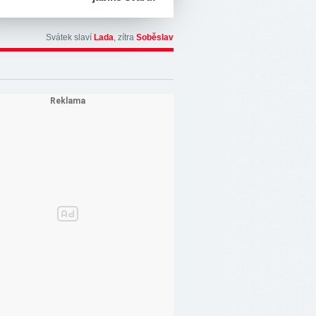
Svátek slaví
Lada
, zítra
Soběslav