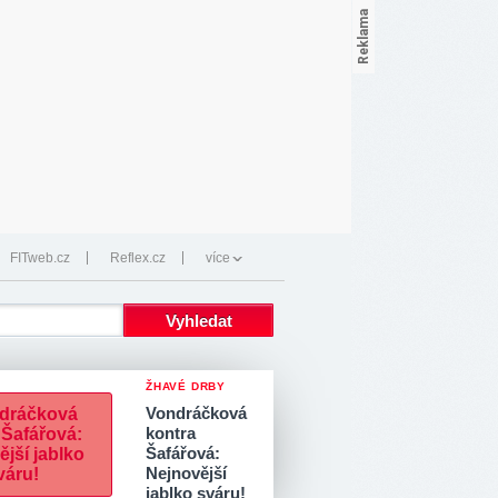
FITweb.cz
Reflex.cz
více
ŽHAVÉ DRBY
Vondráčková
kontra
Šafářová:
Nejnovější
jablko sváru!