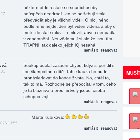
některé otrlé a stále se soudící osoby
neúspěch neodradí. jen se potřebují stále
:27
předvádět aby je všichni viděli. O nic jiného
podle mne nejde. Jen být viděn viděna a aby o
mně lidé stále mluvili a mluvili, abych neupadla
v zapomnění. Neuvědomují si ale že jsou tím
TRAPNÍ. tak daleko jejich IQ nesahá.
nahlásit
reagovat
ová
Soukup udělal zásadní chybu, když si pořídil s
tou šlampalínou dítě. Tahle kauza ho bude
MUSÍT
:01
pronásledovat do konce života. No, chtěl to,
tak to má. Rozhodně se přepočítal v tom, čeho
je ta bláznivá a přes mrtvoly jsoucí osoba
schopná zajít.
nahlásit
reagovat
Marta Kubíková:
2026 13:55
nahlásit
reagovat