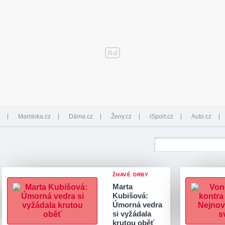
Maminka.cz
Dáma.cz
Ženy.cz
iSport.cz
Auto.cz
ŽHAVÉ DRBY
Marta
Kubišová:
Úmorná vedra
si vyžádala
krutou oběť