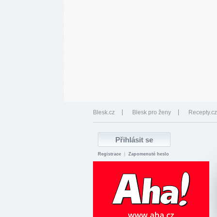
Blesk.cz
Blesk pro ženy
Recepty.cz
Registrace
|
Zapomenuté heslo