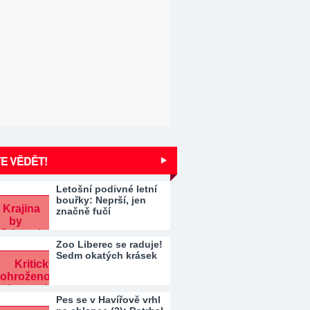
E VĚDĚT!
Letošní podivné letní
bouřky: Neprší, jen
značně fučí
Zoo Liberec se raduje!
Sedm okatých krásek
Pes se v Havířově vrhl