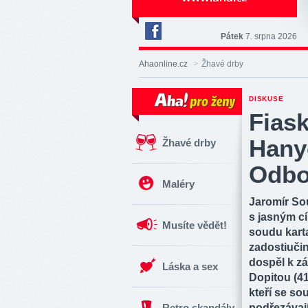
Pátek
7. srpna 2026
Deník
Aha!
Ahaonline.cz
>
Žhavé drby
na
Facebooku
DISKUSE
Fias
Hany
Žhavé drby
Odbo
Maléry
Jaromír So
s jasným cí
Musíte vědět!
soudu karta
zadostiučin
dospěl k z
Láska a sex
Dopitou (41
kteří se so
Retro skandály
podřezávají