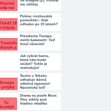
na chlapce (2): Potrhal
mu obličej
Policie »rozlouskla
pomníček«: Vrah
odhalen po 15 letech?
Prezidenta Trumpa
mohli balamutit: Teď
hrozí vězením!
Jak vybrat barvu,
která vám bude
slušet? Tohle je
rozhodující
Sucho v Srbsku
odhaluje dávná
válečná tajemství:
Nacistická loď!
Drama na jezeře Most:
Vlny stáhly pod
hladinu mladíka