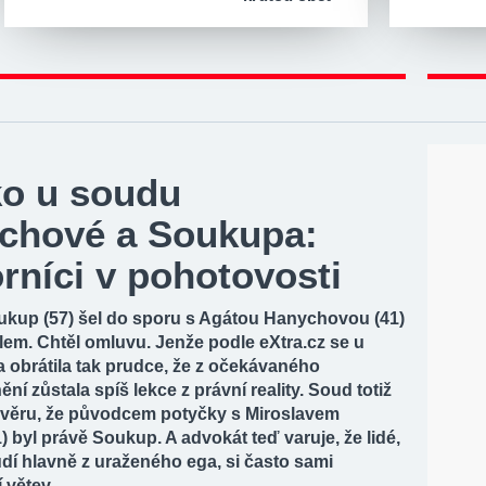
ko u soudu
chové a Soukupa:
rníci v pohotovosti
ukup (57) šel do sporu s Agátou Hanychovou (41)
lem. Chtěl omluvu. Jenže podle eXtra.cz se u
 obrátila tak prudce, že z očekávaného
ění zůstala spíš lekce z právní reality. Soud totiž
ávěru, že původcem potyčky s Miroslavem
) byl právě Soukup. A advokát teď varuje, že lidé,
udí hlavně z uraženého ega, si často sami
 větev.