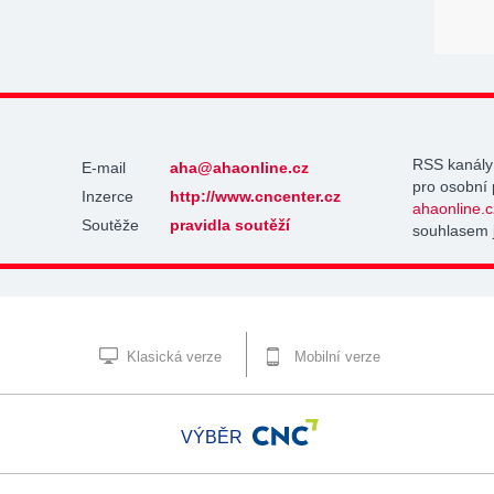
RSS kanály
E-mail
aha@ahaonline.cz
pro osobní 
Inzerce
http://www.cncenter.cz
ahaonline.c
Soutěže
pravidla soutěží
souhlasem 
Klasická verze
Mobilní verze
VÝBĚR