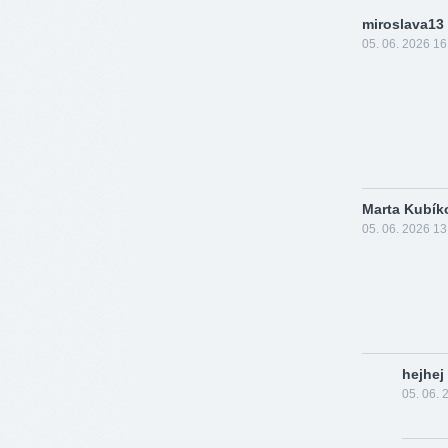
miroslava13
05. 06. 2026 16
Marta Kubík
05. 06. 2026 13
hejhej
05. 06. 