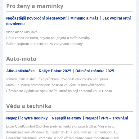
Pro ženy a maminky
Nejčastější novoroční předsevzetí
Miminko a mráz
Jak vybírat letní
dovolenou
video Alena Mihulová
Co si zabalit do kufru, abyste na (nejen) u moře zazářily...
Salát s koprem a dresinkem ze zakysané smetany
Auto-moto
Alko-kalkulačka
Rallye Dakar 2025
Dálniční známka 2025
Výhřev, čidla a stačí, říká průzkum. Pokročilá elektronika není priori...
MotoGP: Martin proměnil pole position ve výhru v britském sprintu
Câmara se vyjádřil ke spekulacím, které ho pojí se sedačkou u Haasu
Věda a technika
Nejlepší chytré hodinky
Nejlepší telefony
Nejlepší VPN – srovnání
Bose QuietComfort 2nd Gen přebírají funkce dražších Ultra. Mají prosto...
Aktualizujte své Windows 11 Insider do 11. srpna. Pak už vám nebudou f...
Pokračuje záchrana Starshipu. V moři už dva týdny plave monstrum vysok...