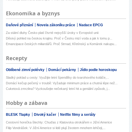
Ekonomika a byznys
Daňové přiznání
Novela zákoníku práce
Nadace EPCG
Za státní dluhy Česko platí čtvrté nejvyšší úroky v Evropské unii
Děsivý pohled na českou krajinu. Proč v Česku mizí voda a jak k tomu p...
Emancipace českých miliardářů. Proč Strnad, Křetínský a Komárek nakupu...
Recepty
Oblíbené zimní polévky
Domácí pekárny
Jídlo podle horoskopu
Sladký poklad u cesty: Využijte letní špendlíky do tvarohového koláče,...
Domácí kečup pečený v troubě: Vyžaduje minimum práce a chutná lépe než...
Cuketová zmrzlina? Vyzkoušejte nečekaný letní hit a geniální způsob, j...
Hobby a zábava
BLESK Tlapky
Divoký kačer
Netflix filmy a seriály
Cestovní horečka šlechty: Chuďas z Klatovska otrokářem v Jižní Americe
Filip Vondrášek: V Jižní Americe si lidé plují životem mnohem lehčeji,...