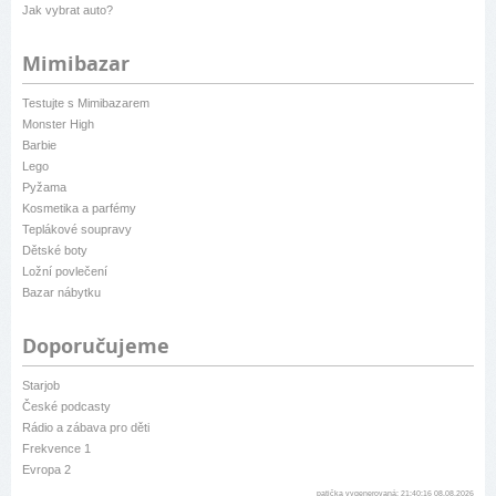
Jak vybrat auto?
Mimibazar
Testujte s Mimibazarem
Monster High
Barbie
Lego
Pyžama
Kosmetika a parfémy
Teplákové soupravy
Dětské boty
Ložní povlečení
Bazar nábytku
Doporučujeme
Starjob
České podcasty
Rádio a zábava pro děti
Frekvence 1
Evropa 2
patička vygenerovaná: 21:40:16 08.08.2026