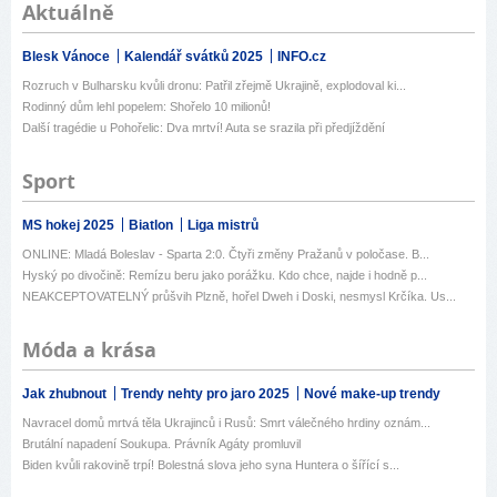
Aktuálně
Blesk Vánoce
Kalendář svátků 2025
INFO.cz
Rozruch v Bulharsku kvůli dronu: Patřil zřejmě Ukrajině, explodoval ki...
Rodinný dům lehl popelem: Shořelo 10 milionů!
Další tragédie u Pohořelic: Dva mrtví! Auta se srazila při předjíždění
Sport
MS hokej 2025
Biatlon
Liga mistrů
ONLINE: Mladá Boleslav - Sparta 2:0. Čtyři změny Pražanů v poločase. B...
Hyský po divočině: Remízu beru jako porážku. Kdo chce, najde i hodně p...
NEAKCEPTOVATELNÝ průšvih Plzně, hořel Dweh i Doski, nesmysl Krčíka. Us...
Móda a krása
Jak zhubnout
Trendy nehty pro jaro 2025
Nové make-up trendy
Navracel domů mrtvá těla Ukrajinců i Rusů: Smrt válečného hrdiny oznám...
Brutální napadení Soukupa. Právník Agáty promluvil
Biden kvůli rakovině trpí! Bolestná slova jeho syna Huntera o šířící s...