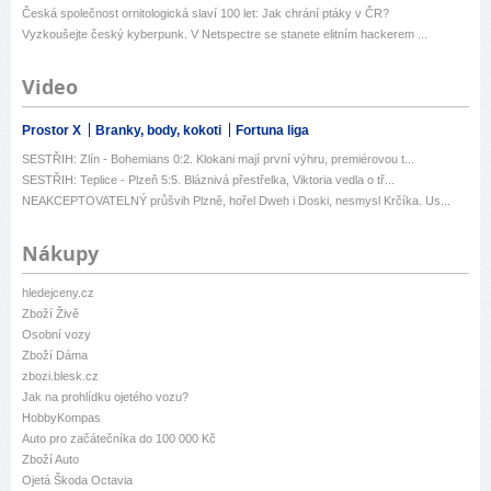
Česká společnost ornitologická slaví 100 let: Jak chrání ptáky v ČR?
Vyzkoušejte český kyberpunk. V Netspectre se stanete elitním hackerem ...
Video
Prostor X
Branky, body, kokoti
Fortuna liga
SESTŘIH: Zlín - Bohemians 0:2. Klokani mají první výhru, premiérovou t...
SESTŘIH: Teplice - Plzeň 5:5. Bláznivá přestřelka, Viktoria vedla o tř...
NEAKCEPTOVATELNÝ průšvih Plzně, hořel Dweh i Doski, nesmysl Krčíka. Us...
Nákupy
hledejceny.cz
Zboží Živě
Osobní vozy
Zboží Dáma
zbozi.blesk.cz
Jak na prohlídku ojetého vozu?
HobbyKompas
Auto pro začátečníka do 100 000 Kč
Zboží Auto
Ojetá Škoda Octavia