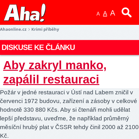
A
A
A
Ahaonline.cz
Krimi příběhy
DISKUSE KE ČLÁNKU
Aby zakryl manko,
zapálil restauraci
Požár v jedné restauraci v Ústí nad Labem zničil v
červenci 1972 budovu, zařízení a zásoby v celkové
hodnotě 330 880 Kčs. Aby si čtenáři mohli udělat
lepší představu, uveďme, že například průměrný
měsíční hrubý plat v ČSSR tehdy činil 2000 až 2100
Kč.