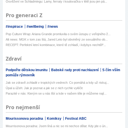
Osvěžení ve Schladmingu: Lamy, ferraty i koulovačka v létě jsou jen pá...
Pro generaci Z
#inspirace
#wellbeing
#news
Pop Culture Wrap: Ariana Grande promluvila o svém ústupu z veřejného ž...
Alt news: MGK v tom zas lítá, Jared Leto byl obviněný ze sexuálního ob...
RECEPT: Perfektní letní kombinace, které tě zchladí, i kdybys nechtěl*...
Zdraví
Podpořte dětskou imunitu
Babské rady proti nachlazení
S čím vším
pomůže rýmovník
Jak se zdravě zchladit v tropických vedrech: Co pomáhá a kdy už riskuj...
Úpal a úžeh: Jak je poznat a jak se z nich rychle vyléčit
Parazité v nás: Kterým se u nás líbí a kde v našem těle je můžeme nají...
Pro nejmenší
Mourissonova poradna
Komiksy
Festival ABC
Mourrisonova poradna: Jsem líná a nic se mi nechce dělat: Kdy jde o ún...