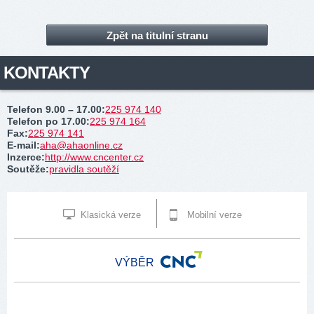
Zpět na titulní stranu
KONTAKTY
Telefon 9.00 – 17.00
:
225 974 140
Telefon po 17.00
:
225 974 164
Fax
:
225 974 141
E-mail
:
aha@ahaonline.cz
Inzerce
:
http://www.cncenter.cz
Soutěže
:
pravidla soutěží
Klasická verze
Mobilní verze
VÝBĚR