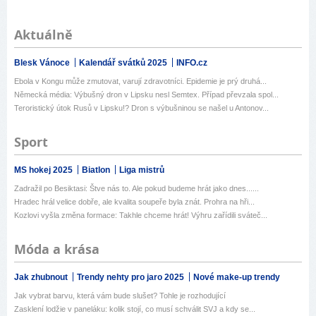
Aktuálně
Blesk Vánoce
Kalendář svátků 2025
INFO.cz
Ebola v Kongu může zmutovat, varují zdravotníci. Epidemie je prý druhá...
Německá média: Výbušný dron v Lipsku nesl Semtex. Případ převzala spol...
Teroristický útok Rusů v Lipsku!? Dron s výbušninou se našel u Antonov...
Sport
MS hokej 2025
Biatlon
Liga mistrů
Zadražil po Besiktasi: Štve nás to. Ale pokud budeme hrát jako dnes......
Hradec hrál velice dobře, ale kvalita soupeře byla znát. Prohra na hři...
Kozlovi vyšla změna formace: Takhle chceme hrát! Výhru zařídili sváteč...
Móda a krása
Jak zhubnout
Trendy nehty pro jaro 2025
Nové make-up trendy
Jak vybrat barvu, která vám bude slušet? Tohle je rozhodující
Zasklení lodžie v paneláku: kolik stojí, co musí schválit SVJ a kdy se...