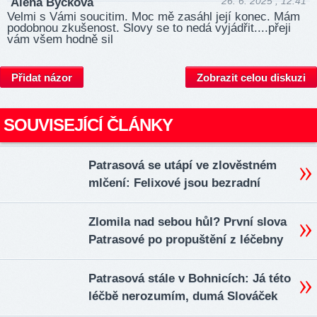
26. 6. 2025 , 12:41
Alena Byckova
Velmi s Vámi soucitim. Moc mě zasáhl její konec. Mám
podobnou zkušenost. Slovy se to nedá vyjádřit....přeji
vám všem hodně sil
Přidat názor
Zobrazit celou diskuzi
SOUVISEJÍCÍ ČLÁNKY
Patrasová se utápí ve zlověstném
mlčení: Felixové jsou bezradní
Zlomila nad sebou hůl? První slova
Patrasové po propuštění z léčebny
Patrasová stále v Bohnicích: Já této
léčbě nerozumím, dumá Slováček