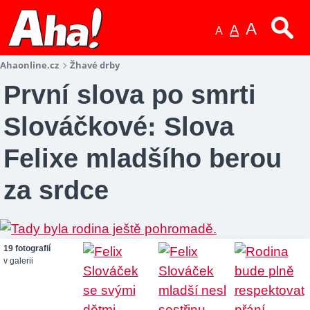
A
A
A
Ahaonline.cz
Žhavé drby
První slova po smrti
Slováčkové: Slova
Felixe mladšího berou
za srdce
19 fotografií
v galerii