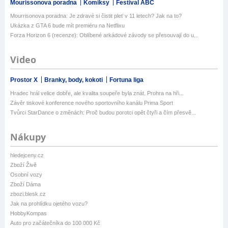
Mourissonova poradna
Komiksy
Festival ABC
Mourrisonova poradna: Je zdravé si čistit pleť v 11 letech? Jak na to?
Ukázka z GTA 6 bude mít premiéru na Netflixu
Forza Horizon 6 (recenze): Oblíbené arkádové závody se přesouvají do u...
Video
Prostor X
Branky, body, kokoti
Fortuna liga
Hradec hrál velice dobře, ale kvalita soupeře byla znát. Prohra na hři...
Závěr tiskové konference nového sportovního kanálu Prima Sport
Tvůrci StarDance o změnách: Proč budou porotci opět čtyři a čím přesvě...
Nákupy
hledejceny.cz
Zboží Živě
Osobní vozy
Zboží Dáma
zbozi.blesk.cz
Jak na prohlídku ojetého vozu?
HobbyKompas
Auto pro začátečníka do 100 000 Kč