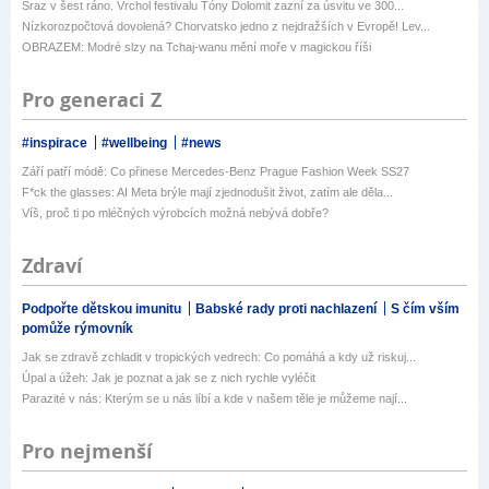
Sraz v šest ráno. Vrchol festivalu Tóny Dolomit zazní za úsvitu ve 300...
Nízkorozpočtová dovolená? Chorvatsko jedno z nejdražších v Evropě! Lev...
OBRAZEM: Modré slzy na Tchaj-wanu mění moře v magickou říši
Pro generaci Z
#inspirace
#wellbeing
#news
Září patří módě: Co přinese Mercedes-Benz Prague Fashion Week SS27
F*ck the glasses: AI Meta brýle mají zjednodušit život, zatím ale děla...
Víš, proč ti po mléčných výrobcích možná nebývá dobře?
Zdraví
Podpořte dětskou imunitu
Babské rady proti nachlazení
S čím vším
pomůže rýmovník
Jak se zdravě zchladit v tropických vedrech: Co pomáhá a kdy už riskuj...
Úpal a úžeh: Jak je poznat a jak se z nich rychle vyléčit
Parazité v nás: Kterým se u nás líbí a kde v našem těle je můžeme nají...
Pro nejmenší