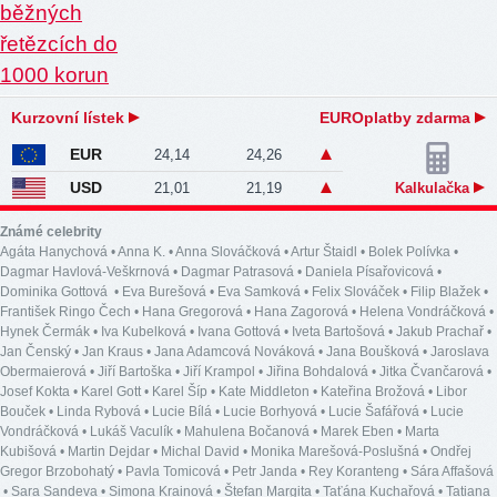
Kurzovní lístek
EUROplatby zdarma
EUR
24,14
24,26
USD
21,01
21,19
Kalkulačka
Známé celebrity
Agáta Hanychová
•
Anna K.
•
Anna Slováčková
•
Artur Štaidl
•
Bolek Polívka
•
Dagmar Havlová-Veškrnová
•
Dagmar Patrasová
•
Daniela Písařovicová
•
Dominika Gottová
•
Eva Burešová
•
Eva Samková
•
Felix Slováček
•
Filip Blažek
•
František Ringo Čech
•
Hana Gregorová
•
Hana Zagorová
•
Helena Vondráčková
•
Hynek Čermák
•
Iva Kubelková
•
Ivana Gottová
•
Iveta Bartošová
•
Jakub Prachař
•
Jan Čenský
•
Jan Kraus
•
Jana Adamcová Nováková
•
Jana Boušková
•
Jaroslava
Obermaierová
•
Jiří Bartoška
•
Jiří Krampol
•
Jiřina Bohdalová
•
Jitka Čvančarová
•
Josef Kokta
•
Karel Gott
•
Karel Šíp
•
Kate Middleton
•
Kateřina Brožová
•
Libor
Bouček
•
Linda Rybová
•
Lucie Bílá
•
Lucie Borhyová
•
Lucie Šafářová
•
Lucie
Vondráčková
•
Lukáš Vaculík
•
Mahulena Bočanová
•
Marek Eben
•
Marta
Kubišová
•
Martin Dejdar
•
Michal David
•
Monika Marešová-Poslušná
•
Ondřej
Gregor Brzobohatý
•
Pavla Tomicová
•
Petr Janda
•
Rey Koranteng
•
Sára Affašová
•
Sara Sandeva
•
Simona Krainová
•
Štefan Margita
•
Taťána Kuchařová
•
Tatiana