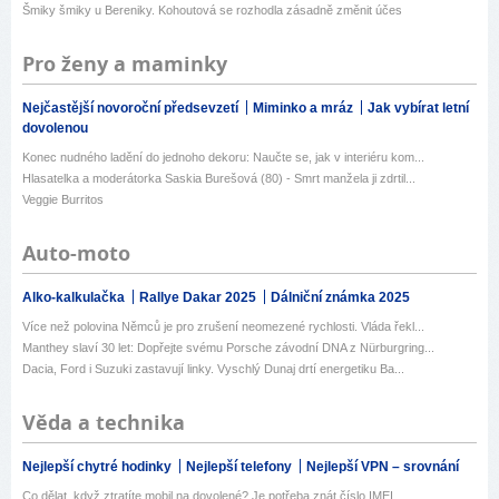
Šmiky šmiky u Bereniky. Kohoutová se rozhodla zásadně změnit účes
Pro ženy a maminky
Nejčastější novoroční předsevzetí
Miminko a mráz
Jak vybírat letní
dovolenou
Konec nudného ladění do jednoho dekoru: Naučte se, jak v interiéru kom...
Hlasatelka a moderátorka Saskia Burešová (80) - Smrt manžela ji zdrtil...
Veggie Burritos
Auto-moto
Alko-kalkulačka
Rallye Dakar 2025
Dálniční známka 2025
Více než polovina Němců je pro zrušení neomezené rychlosti. Vláda řekl...
Manthey slaví 30 let: Dopřejte svému Porsche závodní DNA z Nürburgring...
Dacia, Ford i Suzuki zastavují linky. Vyschlý Dunaj drtí energetiku Ba...
Věda a technika
Nejlepší chytré hodinky
Nejlepší telefony
Nejlepší VPN – srovnání
Co dělat, když ztratíte mobil na dovolené? Je potřeba znát číslo IMEI ...