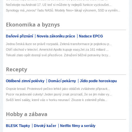
Nečekejte na Android 17. Už teď si můžete ty nejlepší funkce vyzkoušet...
Synology má „novou“ řadu NASů. Modely Neo+ lákají výkonem, SSD a vyměn...
Ekonomika a byznys
Daňové přiznání
Novela zákoníku práce
Nadace EPCG
Jedna česká iluze se právě rozpadá. Zelená transformace je pojistkou p...
Obří obchod v letectví. Americké Apollo kupuje easyJet za 161 miliard ...
Tekuté zlato opět dostojí své přezdívce. Zdražení běžné potraviny brzy...
Recepty
Oblíbené zimní polévky
Domácí pekárny
Jídlo podle horoskopu
Oopsie bread: Proteinové pečivo lehké jako obláček zvládnete připravit...
Pozor na jedovaté cukety! Jeden jasný znak prozradí, že se jim máte vy...
Svěží letní saláty, které vás v horku neunaví: Zkuste k zelenině přida...
Hobby a zábava
BLESK Tlapky
Divoký kačer
Netflix filmy a seriály