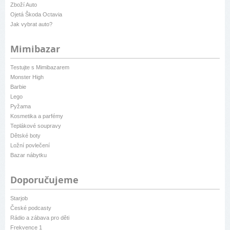
Zboží Auto
Ojetá Škoda Octavia
Jak vybrat auto?
Mimibazar
Testujte s Mimibazarem
Monster High
Barbie
Lego
Pyžama
Kosmetika a parfémy
Teplákové soupravy
Dětské boty
Ložní povlečení
Bazar nábytku
Doporučujeme
Starjob
České podcasty
Rádio a zábava pro děti
Frekvence 1