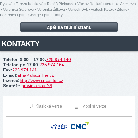
Dyková
•
Tereza Kostková
•
Tomáš Plekanec
•
Václav Neckář
•
Veronika Arichteva
•
Veronika Gajerová
•
Veronika Žilková
•
Vojtěch Dyk
•
Vojtěch Kotek
•
Zdeněk
Pohlreich
•
princ George
•
princ Harry
Zpět na titulní stranu
KONTAKTY
Telefon 9.00 – 17.00
:
225 974 140
Telefon po 17.00
:
225 974 164
Fax
:
225 974 141
E-mail
:
aha@ahaonline.cz
Inzerce
:
http://www.cncenter.cz
Soutěže
:
pravidla soutěží
Klasická verze
Mobilní verze
VÝBĚR