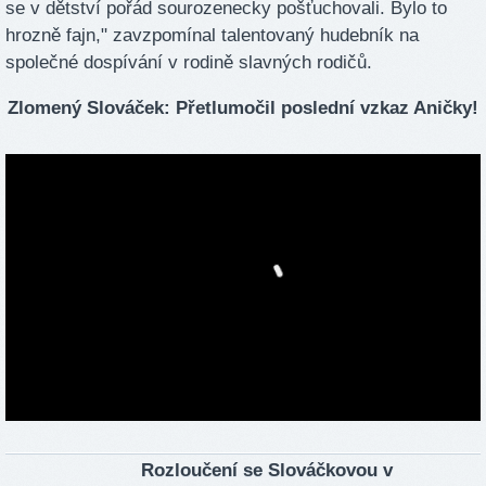
se v dětství pořád sourozenecky pošťuchovali. Bylo to
hrozně fajn," zavzpomínal talentovaný hudebník na
společné dospívání v rodině slavných rodičů.
Zlomený Slováček: Přetlumočil poslední vzkaz Aničky!
Rozloučení se Slováčkovou v