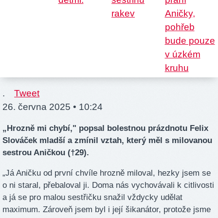
.
Tweet
26. června 2025 • 10:24
„Hrozně mi chybí," popsal bolestnou prázdnotu Felix
Slováček mladší a zmínil vztah, který měl s milovanou
sestrou Aničkou (†29).
„Já Aničku od první chvíle hrozně miloval, hezky jsem se
o ni staral, přebaloval ji. Doma nás vychovávali k citlivosti
a já se pro malou sestřičku snažil vždycky udělat
maximum. Zároveň jsem byl i její šikanátor, protože jsme