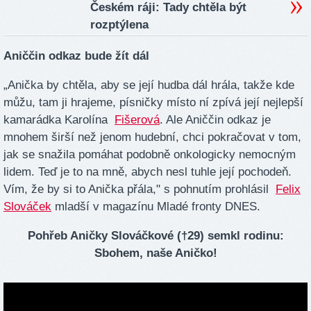
Českém ráji: Tady chtěla být
rozptýlena
Aniččin odkaz bude žít dál
„Anička by chtěla, aby se její hudba dál hrála, takže kde
můžu, tam ji hrajeme, písničky místo ní zpívá její nejlepší
kamarádka Karolína
Fišerová
. Ale Aniččin odkaz je
mnohem širší než jenom hudební, chci pokračovat v tom,
jak se snažila pomáhat podobně onkologicky nemocným
lidem. Teď je to na mně, abych nesl tuhle její pochodeň.
Vím, že by si to Anička přála," s pohnutím prohlásil
Felix
Slováček
mladší v magazínu Mladé fronty DNES.
Pohřeb Aničky Slováčkové (†29) semkl rodinu:
Sbohem, naše Aničko!