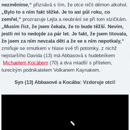
nezměníme,“
přiznává s tím, že otce ničil démon alkohol.
„Bylo to s ním fakt těžké. Je to asi půl roku, co
zemřel,“
prozrazuje Lejla a neubrání se při tom slzičkám.
„Musím říct, že jsem čekala, že to bude těžší. Nevím,
jestli mi to nedojde za pár let. Je fakt, že jsem litovala,
že jsem za ním nevzala děti a že se s ním nepotkaly,“
zmiňuje se smutkem v hlase své tři potomky, z nichž
nejstaršího Davida (13) má Abbasová s hudebníkem
Michaelem Kocábem
(70) a dva mladší s přítelem,
tureckým podnikatelem Volkanem Kaynakem.
Syn (13) Abbasové a Kocába: Vzdoruje otci!