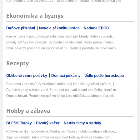
Co nového v aplikaci WhatsApp. Ve skupinovém chatu můžete používat zmí...
Ekonomika a byznys
Daňové přiznání
Novela zákoníku práce
Nadace EPCG
Finvox roste v počtu konzultantů i službách pro klienty. Jeho součástí...
Bývalý šéf Správy železnic Svoboda čelí obvinění. Podle policie manipu...
Úrok až 4,25 procenta na spořicím účtu. Creditas představila nové sazb...
Recepty
Oblíbené zimní polévky
Domácí pekárny
Jídlo podle horoskopu
Cuketová zmrzlina? Vyzkoušejte nečekaný letní hit a geniální způsob, j...
Rychlé buchty s broskvemi: 5 receptů na sladké letní moučníky, které m...
Oopsie bread: Proteinové pečivo lehké jako obláček zvládnete připravit...
Hobby a zábava
BLESK Tlapky
Divoký kačer
Netflix filmy a seriály
Přibývá paniky na dovolené: Vnuka paní Soni v hotelu poštípaly štěnice...
Tipy na víkend: Harry Potter na výstavě! Folklor, bitvy i setkání vodn...