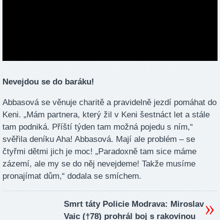
Nevejdou se do baráku!
Abbasová se věnuje charitě a pravidelně jezdí pomáhat do
Keni. „Mám partnera, který žil v Keni šestnáct let a stále
tam podniká. Příští týden tam možná pojedu s ním,“
svěřila deníku Aha! Abbasová. Mají ale problém – se
čtyřmi dětmi jich je moc! „Paradoxně tam sice máme
zázemí, ale my se do něj nevejdeme! Takže musíme
pronajímat dům,“ dodala se smíchem.
Smrt táty Policie Modrava: Miroslav
Vaic (†78) prohrál boj s rakovinou