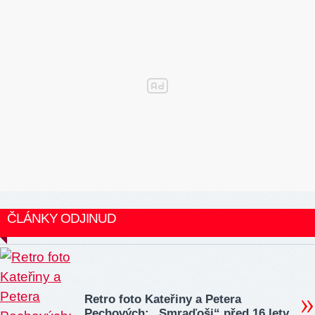
ČLÁNKY ODJINUD
Retro foto Kateřiny a Petera
Pechových: „Smraďoši“ před 16 lety