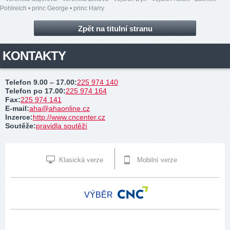
Pohlreich
•
princ George
•
princ Harry
Zpět na titulní stranu
KONTAKTY
Telefon 9.00 – 17.00
:
225 974 140
Telefon po 17.00
:
225 974 164
Fax
:
225 974 141
E-mail
:
aha@ahaonline.cz
Inzerce
:
http://www.cncenter.cz
Soutěže
:
pravidla soutěží
Klasická verze
Mobilní verze
VÝBĚR