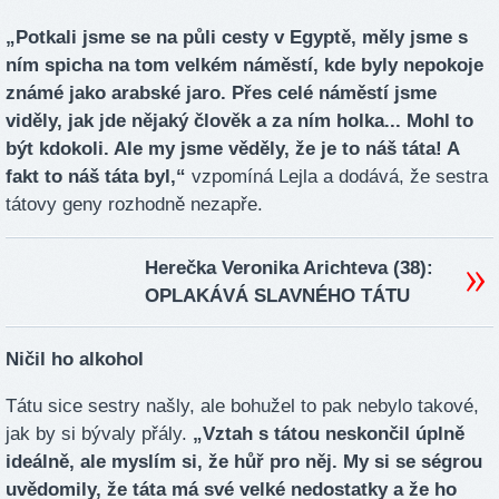
„Potkali jsme se na půli cesty v Egyptě, měly jsme s
ním spicha na tom velkém náměstí, kde byly nepokoje
známé jako arabské jaro. Přes celé náměstí jsme
viděly, jak jde nějaký člověk a za ním holka... Mohl to
být kdokoli. Ale my jsme věděly, že je to náš táta! A
fakt to náš táta byl,“
vzpomíná Lejla a dodává, že sestra
tátovy geny rozhodně nezapře.
Herečka Veronika Arichteva (38):
OPLAKÁVÁ SLAVNÉHO TÁTU
Ničil ho alkohol
Tátu sice sestry našly, ale bohužel to pak nebylo takové,
jak by si bývaly přály.
„Vztah s tátou neskončil úplně
ideálně, ale myslím si, že hůř pro něj. My si se ségrou
uvědomily, že táta má své velké nedostatky a že ho