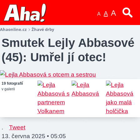
A
A
A
Ahaonline.cz
Žhavé drby
Smutek Lejly Abbasové
(45): Umřel jí otec!
19 fotografií
v galerii
.
Tweet
13. června 2025 • 05:05