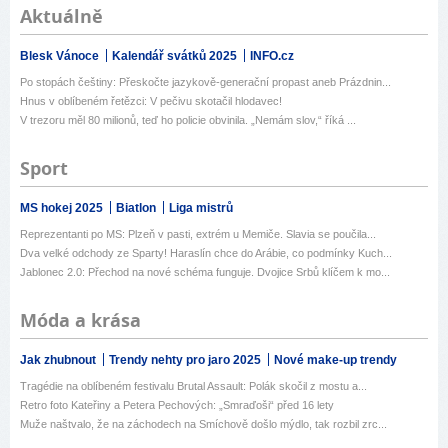
Aktuálně
Blesk Vánoce
Kalendář svátků 2025
INFO.cz
Po stopách češtiny: Přeskočte jazykově-generační propast aneb Prázdnin...
Hnus v oblíbeném řetězci: V pečivu skotačil hlodavec!
V trezoru měl 80 milionů, teď ho policie obvinila. „Nemám slov,“ říká ...
Sport
MS hokej 2025
Biatlon
Liga mistrů
Reprezentanti po MS: Plzeň v pasti, extrém u Memiče. Slavia se poučila...
Dva velké odchody ze Sparty! Haraslín chce do Arábie, co podmínky Kuch...
Jablonec 2.0: Přechod na nové schéma funguje. Dvojice Srbů klíčem k mo...
Móda a krása
Jak zhubnout
Trendy nehty pro jaro 2025
Nové make-up trendy
Tragédie na oblíbeném festivalu Brutal Assault: Polák skočil z mostu a...
Retro foto Kateřiny a Petera Pechových: „Smraďoši“ před 16 lety
Muže naštvalo, že na záchodech na Smíchově došlo mýdlo, tak rozbil zrc...