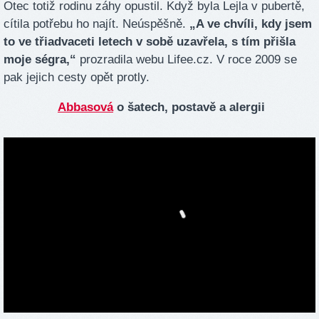
Otec totiž rodinu záhy opustil. Když byla Lejla v pubertě,
cítila potřebu ho najít. Neúspěšně.
„A ve chvíli, kdy jsem
to ve třiadvaceti letech v sobě uzavřela, s tím přišla
moje ségra,“
prozradila webu Lifee.cz. V roce 2009 se
pak jejich cesty opět protly.
Abbasová
o šatech, postavě a alergii