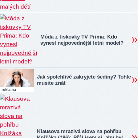
Móda z tiskovky TV Prima: Kdo
vynesl nejpovednější letní model?
Jak spolehlivě zakryjete šediny? Tohle
musíte znát
reklama
Klausova mrazivá slova na pohřbu
Knížáka (†86): Přál jsem si, aby byl