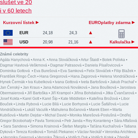
Kurzovní lístek
EUROplatby zdarma
EUR
24,18
24,3
USD
20,98
21,16
Kalkulačka
Známé celebrity
Agáta Hanychová
•
Anna K.
•
Anna Slováčková
•
Artur Štaidl
•
Bolek Polívka
•
Dagmar Havlová-Veškrnová
•
Dagmar Patrasová
•
Daniela Písařovicová
•
Dominika Gottová
•
Eva Burešová
•
Eva Samková
•
Felix Slováček
•
Filip Blažek
•
František Ringo Čech
•
Hana Gregorová
•
Hana Zagorová
•
Helena Vondráčková
•
Hynek Čermák
•
Iva Kubelková
•
Ivana Gottová
•
Iveta Bartošová
•
Jakub Prachař
•
Jan Čenský
•
Jan Kraus
•
Jana Adamcová Nováková
•
Jana Boušková
•
Jaroslava
Obermaierová
•
Jiří Bartoška
•
Jiří Krampol
•
Jiřina Bohdalová
•
Jitka Čvančarová
•
Josef Kokta
•
Karel Gott
•
Karel Šíp
•
Kate Middleton
•
Kateřina Brožová
•
Libor
Bouček
•
Linda Rybová
•
Lucie Bílá
•
Lucie Borhyová
•
Lucie Šafářová
•
Lucie
Vondráčková
•
Lukáš Vaculík
•
Mahulena Bočanová
•
Marek Eben
•
Marta
Kubišová
•
Martin Dejdar
•
Michal David
•
Monika Marešová-Poslušná
•
Ondřej
Gregor Brzobohatý
•
Pavla Tomicová
•
Petr Janda
•
Rey Koranteng
•
Sára Affašová
•
Sara Sandeva
•
Simona Krainová
•
Štefan Margita
•
Taťána Kuchařová
•
Tatiana
Dyková
•
Tereza Kostková
•
Tomáš Plekanec
•
Václav Neckář
•
Veronika Arichteva
•
Veronika Gajerová
•
Veronika Žilková
•
Vojtěch Dyk
•
Vojtěch Kotek
•
Zdeněk