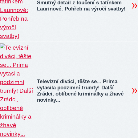
Smutný detail z loučení s tatínkem
Laurinové: Pohřeb na výročí svatby!
Televizní diváci, těšte se... Prima
vytasila podzimní trumfy! Další
Zrádci, oblíbené kriminálky a žhavé
novinky...