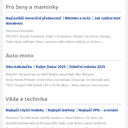
Pro ženy a maminky
Nejčastější novoroční předsevzetí
Miminko a mráz
Jak vybírat letní
dovolenou
Okurková limonáda
RECEPT: Kynutý švestkový koláč s drobenkou. Klasika, se kterou zaboduj...
Tohle nikdy neříkejte! Slova, kterými rodiče dětem ubližují ze všeho n...
Auto-moto
Alko-kalkulačka
Rallye Dakar 2025
Dálniční známka 2025
MotoGP: Na úvod byl ve Velké Británii nejrychlejší Alex Márquez
Nová Honda Prelude v losím testu nezklamala. Dokazuje, že dokonalý pod...
TEST Peugeot 408 Hybrid 145 e-DCS6 Allure – Wow efekt po francouzsku
Věda a technika
Nejlepší chytré hodinky
Nejlepší telefony
Nejlepší VPN – srovnání
Muskova Terrafab bude největší budova v historii lidstva. Už víme, jak...
Na těžké bombardéry je Evropa příliš malá, a tak Airbus začne společně...