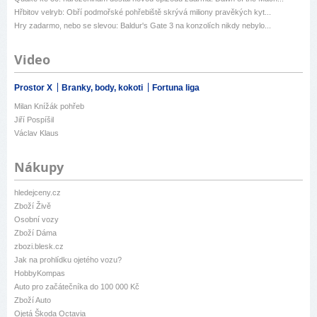
Hřbitov velryb: Obří podmořské pohřebiště skrývá miliony pravěkých kyt...
Hry zadarmo, nebo se slevou: Baldur's Gate 3 na konzolích nikdy nebylo...
Video
Prostor X
Branky, body, kokoti
Fortuna liga
Milan Knížák pohřeb
Jiří Pospíšil
Václav Klaus
Nákupy
hledejceny.cz
Zboží Živě
Osobní vozy
Zboží Dáma
zbozi.blesk.cz
Jak na prohlídku ojetého vozu?
HobbyKompas
Auto pro začátečníka do 100 000 Kč
Zboží Auto
Ojetá Škoda Octavia