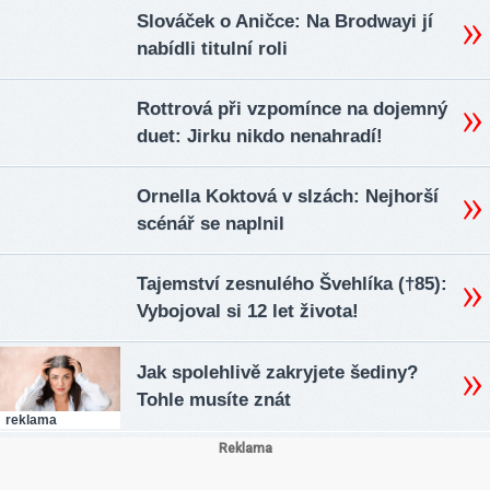
Slováček o Aničce: Na Brodwayi jí
nabídli titulní roli
Rottrová při vzpomínce na dojemný
duet: Jirku nikdo nenahradí!
Ornella Koktová v slzách: Nejhorší
scénář se naplnil
Tajemství zesnulého Švehlíka (†85):
Vybojoval si 12 let života!
Jak spolehlivě zakryjete šediny?
Tohle musíte znát
reklama