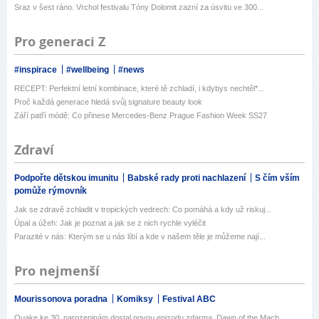
Sraz v šest ráno. Vrchol festivalu Tóny Dolomit zazní za úsvitu ve 300...
Pro generaci Z
#inspirace
#wellbeing
#news
RECEPT: Perfektní letní kombinace, které tě zchladí, i kdybys nechtěl*...
Proč každá generace hledá svůj signature beauty look
Září patří módě: Co přinese Mercedes-Benz Prague Fashion Week SS27
Zdraví
Podpořte dětskou imunitu
Babské rady proti nachlazení
S čím vším
pomůže rýmovník
Jak se zdravě zchladit v tropických vedrech: Co pomáhá a kdy už riskuj...
Úpal a úžeh: Jak je poznat a jak se z nich rychle vyléčit
Parazité v nás: Kterým se u nás líbí a kde v našem těle je můžeme nají...
Pro nejmenší
Mourissonova poradna
Komiksy
Festival ABC
Quake ke 30. narozeninám dostal novou epizodu zdarma. Dawn of the Mach...