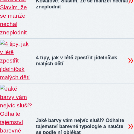
Kovalové: Slavím, že se manžel nechal
zneplodnit
4 tipy, jak v létě zpestřit jídelníček
malých dětí
Jaké barvy vám nejvíc sluší? Odhalte
tajemství barevné typologie a naučte
se podle ní oblékat