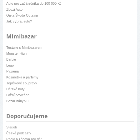
Auto pro začátečníka do 100 000 Kč
Zboží Auto
Ojetá Škoda Octavia
Jak vybrat auto?
Mimibazar
Testujte s Mimibazarem
Monster High
Barbie
Lego
Pyžama
Kosmetika a parfémy
Teplákové soupravy
Dětské boty
Ložní povlečení
Bazar nábytku
Doporučujeme
Starjob
České podcasty
Rádio a zábava pro děti