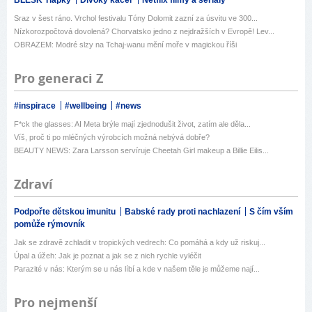
BLESK Tlapky
Divoký kačer
Netflix filmy a seriály
Sraz v šest ráno. Vrchol festivalu Tóny Dolomit zazní za úsvitu ve 300...
Nízkorozpočtová dovolená? Chorvatsko jedno z nejdražších v Evropě! Lev...
OBRAZEM: Modré slzy na Tchaj-wanu mění moře v magickou říši
Pro generaci Z
#inspirace
#wellbeing
#news
F*ck the glasses: AI Meta brýle mají zjednodušit život, zatím ale děla...
Víš, proč ti po mléčných výrobcích možná nebývá dobře?
BEAUTY NEWS: Zara Larsson servíruje Cheetah Girl makeup a Billie Eilis...
Zdraví
Podpořte dětskou imunitu
Babské rady proti nachlazení
S čím vším
pomůže rýmovník
Jak se zdravě zchladit v tropických vedrech: Co pomáhá a kdy už riskuj...
Úpal a úžeh: Jak je poznat a jak se z nich rychle vyléčit
Parazité v nás: Kterým se u nás líbí a kde v našem těle je můžeme nají...
Pro nejmenší