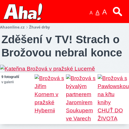
A
A
A
Ahaonline.cz
Žhavé drby
Zděšení v TV! Strach o
Brožovou nebral konce
9 fotografií
v galerii