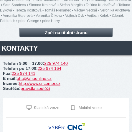
•
Sara Sandeva
•
Simona Krainová
•
Štefan Margita
•
Taťána Kuchařová
•
Tatiana
Dyková
•
Tereza Kostková
•
Tomáš Plekanec
•
Václav Neckář
•
Veronika Arichteva
•
Veronika Gajerová
•
Veronika Žilková
•
Vojtěch Dyk
•
Vojtěch Kotek
•
Zdeněk
Pohlreich
•
princ George
•
princ Harry
Zpět na titulní stranu
KONTAKTY
Telefon 9.00 – 17.00
:
225 974 140
Telefon po 17.00
:
225 974 164
Fax
:
225 974 141
E-mail
:
aha@ahaonline.cz
Inzerce
:
http://www.cncenter.cz
Soutěže
:
pravidla soutěží
Klasická verze
Mobilní verze
VÝBĚR