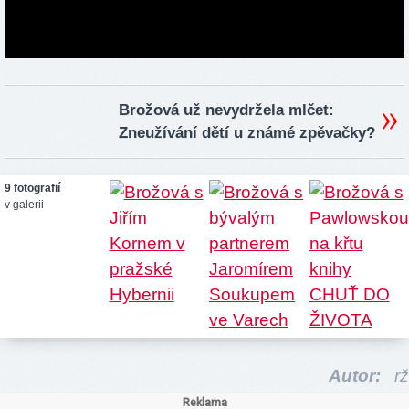
Brožová už nevydržela mlčet:
Zneužívání dětí u známé zpěvačky?
9 fotografií
v galerii
Autor:
rž