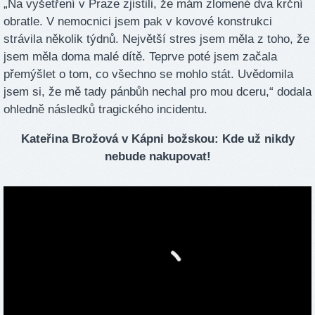
„Na vyšetření v Praze zjistili, že mám zlomené dva krční
obratle. V nemocnici jsem pak v kovové konstrukci
strávila několik týdnů. Největší stres jsem měla z toho, že
jsem měla doma malé dítě. Teprve poté jsem začala
přemýšlet o tom, co všechno se mohlo stát. Uvědomila
jsem si, že mě tady pánbůh nechal pro mou dceru,“ dodala
ohledně následků tragického incidentu.
Kateřina Brožová v Kápni božskou: Kde už nikdy
nebude nakupovat!