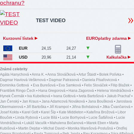
TEST VIDEO
Kurzovní lístek
EUROplatby zdarma
EUR
24,15
24,27
USD
20,96
21,14
Kalkulačka
Známé celebrity
Agáta Hanychová
•
Anna K.
•
Anna Slováčková
•
Artur Štaidl
•
Bolek Polívka
•
Dagmar Havlová-Veškrnová
•
Dagmar Patrasová
•
Daniela Písařovicová
•
Dominika Gottová
•
Eva Burešová
•
Eva Samková
•
Felix Slováček
•
Filip Blažek
•
František Ringo Čech
•
Hana Gregorová
•
Hana Zagorová
•
Helena Vondráčková
•
Hynek Čermák
•
Iva Kubelková
•
Ivana Gottová
•
Iveta Bartošová
•
Jakub Prachař
•
Jan Čenský
•
Jan Kraus
•
Jana Adamcová Nováková
•
Jana Boušková
•
Jaroslava
Obermaierová
•
Jiří Bartoška
•
Jiří Krampol
•
Jiřina Bohdalová
•
Jitka Čvančarová
•
Josef Kokta
•
Karel Gott
•
Karel Šíp
•
Kate Middleton
•
Kateřina Brožová
•
Libor
Bouček
•
Linda Rybová
•
Lucie Bílá
•
Lucie Borhyová
•
Lucie Šafářová
•
Lucie
Vondráčková
•
Lukáš Vaculík
•
Mahulena Bočanová
•
Marek Eben
•
Marta
Kubišová
•
Martin Dejdar
•
Michal David
•
Monika Marešová-Poslušná
•
Ondřej
Gregor Brzobohatý
•
Pavla Tomicová
•
Petr Janda
•
Rey Koranteng
•
Sára Affašová