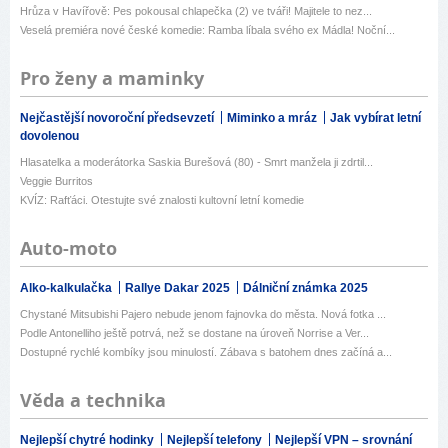
Hrůza v Havířově: Pes pokousal chlapečka (2) ve tváři! Majitele to nez...
Veselá premiéra nové české komedie: Ramba líbala svého ex Mádla! Noční...
Pro ženy a maminky
Nejčastější novoroční předsevzetí
Miminko a mráz
Jak vybírat letní
dovolenou
Hlasatelka a moderátorka Saskia Burešová (80) - Smrt manžela ji zdrtil...
Veggie Burritos
KVÍZ: Rafťáci. Otestujte své znalosti kultovní letní komedie
Auto-moto
Alko-kalkulačka
Rallye Dakar 2025
Dálniční známka 2025
Chystané Mitsubishi Pajero nebude jenom fajnovka do města. Nová fotka ...
Podle Antonelliho ještě potrvá, než se dostane na úroveň Norrise a Ver...
Dostupné rychlé kombíky jsou minulostí. Zábava s batohem dnes začíná a...
Věda a technika
Nejlepší chytré hodinky
Nejlepší telefony
Nejlepší VPN – srovnání