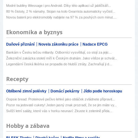
Modré bubliny iMessage i pro Android. Díky této aplikaci už jablíčkáři...
80 % čistoty, 2 % námahy. Stojan na kolo Gearrista automaticky vyčistí...
Novou baterii pro elektromobily nabijete na 97 % za pouhých osm minut....
Ekonomika a byznys
Daňové přiznání
Novela zákoníku práce
Nadace EPCG
Bankám v Česku tečou miliardy. Odborníci vysvětlují, co stojí za jejic...
Železniční zakázka století míří k Českým drahám. Jako vítěze je schvál...
Legendární česká likérka se propadla do hlubší ztráty. Zachraňují ji d...
Recepty
Oblíbené zimní polévky
Domácí pekárny
Jídlo podle horoskopu
Oopsie bread: Proteinové pečivo lehké jako obláček zvládnete připravit...
Pozor na jedovaté cukety! Jeden jasný znak prozradí, že se jim máte vy...
Svěží letní saláty, které vás v horku neunaví: Zkuste k zelenině přida...
Hobby a zábava