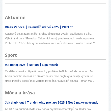
Aktuálně
Blesk Vánoce
Kalendář svátků 2025
INFO.cz
Kolegové dojali záchranáře: Broňo, děkujeme! Využil i zkušenosti z vál...
Výbušný dron v Německu: Odborníci varují před rostoucí hrozbou pro evr...
Praha roku 1975: Jak vypadalo hlavní město Československa bez turistů?...
Sport
MS hokej 2025
Biatlon
Liga mistrů
Ocelářům hrozí v případě marodky problém, řešit ho teď ale nebudou. Ja...
Artisu pomáhá divočák ze Slavie: neumí moc anglicky a někdy vyděsí tre...
Hraje Plzeň v Teplicích o Martina Hyského? Slavia při chuti a Roman Ma...
Móda a krása
Jak zhubnout
Trendy nehty pro jaro 2025
Nové make-up trendy
Až 48 °C a příchod čtvrté vlny horka. Výhled meteorologů na 10 dní dov...