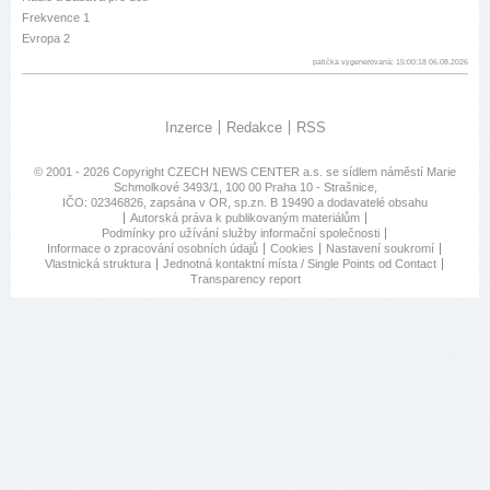
Frekvence 1
Evropa 2
patička vygenerovaná: 15:00:18 06.08.2026
Inzerce
Redakce
RSS
© 2001 - 2026 Copyright
CZECH NEWS CENTER a.s.
se sídlem náměstí Marie
Schmolkové 3493/1, 100 00 Praha 10 - Strašnice,
IČO: 02346826, zapsána v OR, sp.zn. B 19490 a dodavatelé obsahu
Autorská práva k publikovaným materiálům
Podmínky pro užívání služby informační společnosti
Informace o zpracování osobních údajů
Cookies
Nastavení soukromí
Vlastnická struktura
Jednotná kontaktní místa / Single Points od Contact
Transparency report