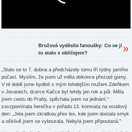
Brožová vyděsila fanoušky: Co se jí
to stalo s obličejem?
„Stalo se to 7. dubna a předcházely tomu tři týdny jarního
počasí. Myslím, že jsem už měla dokonce přezuté gumy.
V té době jsme bydleli s mým tehdejším mužem Zdeňkem
v Jevanech, dcerce Kačce byl tehdy jen rok a půl. Měla
jsem cestu do Prahy, spěchala jsem na jednání,“
zavzpomínala herečka v pořadu 13. komnata na osudový
den: „Jela jsem zkratkou přes les, kde jsem dostala smyk
a ošklivě jsem se vybourala. Nebyla jsem připoutaná."