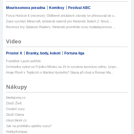
Mourissonova poradna
Komiksy
Festival ABC
Forza Horizon 6 (recenze): Oblíbené arkádové závody se přesouvají do u...
Zase vychází Minecraft, tentokrát nativně pro Nintendo Switch 2. Nová ...
Recenze hry Splatoon Raiders. Nintendo proměnilo svou multiplayerovou ...
Video
Prostor X
Branky, body, kokoti
Fortuna liga
František Laurin pohřeb
Ochmelka vylezl ve Frýdku-Místku na 15 m vysokou lezeckou stěnu. (srpe...
Hraje Plzeň v Teplicích o Martina Hyského? Slavia při chuti a Roman Ma...
Nákupy
hledejceny.cz
Zboží Živě
Osobní vozy
Zboží Dáma
zbozi.blesk.cz
Jak na prohlídku ojetého vozu?
HobbyKompas