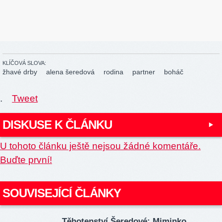
KLÍČOVÁ SLOVA:
žhavé drby
alena šeredová
rodina
partner
boháč
.
Tweet
DISKUSE K ČLÁNKU
U tohoto článku ještě nejsou žádné komentáře.
Buďte první!
SOUVISEJÍCÍ ČLÁNKY
Těhotenství Šeredové: Miminko