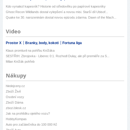
Kdo vynalezl kapesník? Historie od středověku po papírové kapesníky
Ghost Recon Wildlands dostal vylepšení a novou misi. Starší díl Ubisof...
Quake ke 30. narozeninám dostal novou epizodu zdarma. Dawn of the Mach...
Video
Prostor X
Branky, body, kokoti
Fortuna liga
Klaus promluvil na pohřbu Knížáka
SESTŘIH: Zbrojovka - Liberec 0:1. Rozhodl Dulay, ale při premiéře za S...
Milan Knížák pohřeb
Nákupy
hledejceny.cz
Zboží Živě
Osobní vozy
Zboží Dáma
zbozi.blesk.cz
Jak na prohlídku ojetého vozu?
HobbyKompas
Auto pro začátečníka do 100 000 Kč