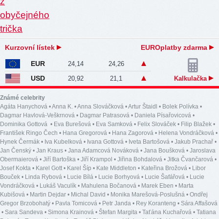
Kurzovní lístek
EUROplatby zdarma
EUR
24,14
24,26
USD
20,92
21,1
Kalkulačka
Známé celebrity
Agáta Hanychová
•
Anna K.
•
Anna Slováčková
•
Artur Štaidl
•
Bolek Polívka
•
Dagmar Havlová-Veškrnová
•
Dagmar Patrasová
•
Daniela Písařovicová
•
Dominika Gottová
•
Eva Burešová
•
Eva Samková
•
Felix Slováček
•
Filip Blažek
•
František Ringo Čech
•
Hana Gregorová
•
Hana Zagorová
•
Helena Vondráčková
•
Hynek Čermák
•
Iva Kubelková
•
Ivana Gottová
•
Iveta Bartošová
•
Jakub Prachař
•
Jan Čenský
•
Jan Kraus
•
Jana Adamcová Nováková
•
Jana Boušková
•
Jaroslava
Obermaierová
•
Jiří Bartoška
•
Jiří Krampol
•
Jiřina Bohdalová
•
Jitka Čvančarová
•
Josef Kokta
•
Karel Gott
•
Karel Šíp
•
Kate Middleton
•
Kateřina Brožová
•
Libor
Bouček
•
Linda Rybová
•
Lucie Bílá
•
Lucie Borhyová
•
Lucie Šafářová
•
Lucie
Vondráčková
•
Lukáš Vaculík
•
Mahulena Bočanová
•
Marek Eben
•
Marta
Kubišová
•
Martin Dejdar
•
Michal David
•
Monika Marešová-Poslušná
•
Ondřej
Gregor Brzobohatý
•
Pavla Tomicová
•
Petr Janda
•
Rey Koranteng
•
Sára Affašová
•
Sara Sandeva
•
Simona Krainová
•
Štefan Margita
•
Taťána Kuchařová
•
Tatiana