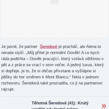
Je jasné, že partner
Šeredové
je pracháč, ale Alena to
nerada slyší. „Můj přítel je normální člověk! A co bych
ráda podtrhla – člověk pracující, který vstává většinou v
pět a z práce se vrací v osm večer. A jediný luxus, který
si dopřeje, je to, že si občas přivstane a vyšlápne si
pěšky do hor směrem k Mont Blancu,“ řekla v jednom
rozhovoru. Šeredová také prozradila, co ji na partnerovi
rajcuje.
Těhotná Šeredová (41): Krutý