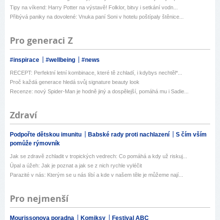
Tipy na víkend: Harry Potter na výstavě! Folklor, bitvy i setkání vodn...
Přibývá paniky na dovolené: Vnuka paní Soni v hotelu poštípaly štěnice...
Pro generaci Z
#inspirace
#wellbeing
#news
RECEPT: Perfektní letní kombinace, které tě zchladí, i kdybys nechtěl*...
Proč každá generace hledá svůj signature beauty look
Recenze: nový Spider-Man je hodně jiný a dospělejší, pomáhá mu i Sadie...
Zdraví
Podpořte dětskou imunitu
Babské rady proti nachlazení
S čím vším
pomůže rýmovník
Jak se zdravě zchladit v tropických vedrech: Co pomáhá a kdy už riskuj...
Úpal a úžeh: Jak je poznat a jak se z nich rychle vyléčit
Parazité v nás: Kterým se u nás líbí a kde v našem těle je můžeme nají...
Pro nejmenší
Mourissonova poradna
Komiksy
Festival ABC