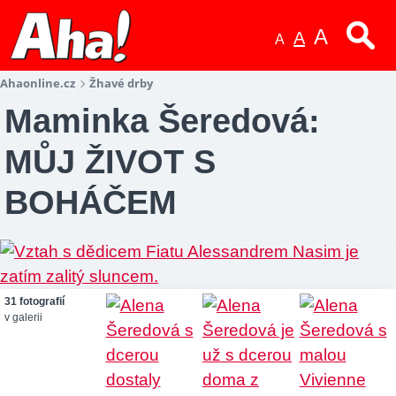
A
A
A
Ahaonline.cz
Žhavé drby
Maminka Šeredová:
MŮJ ŽIVOT S
BOHÁČEM
31 fotografií
v galerii