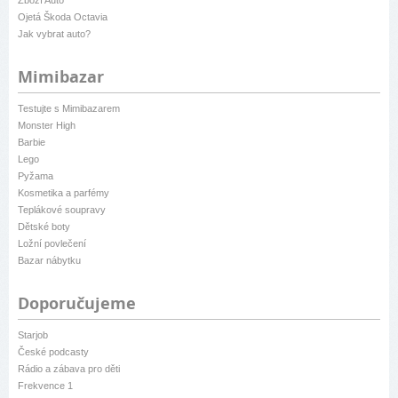
Zboží Auto
Ojetá Škoda Octavia
Jak vybrat auto?
Mimibazar
Testujte s Mimibazarem
Monster High
Barbie
Lego
Pyžama
Kosmetika a parfémy
Teplákové soupravy
Dětské boty
Ložní povlečení
Bazar nábytku
Doporučujeme
Starjob
České podcasty
Rádio a zábava pro děti
Frekvence 1