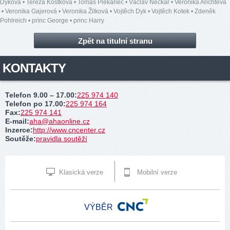
Dyková
•
Tereza Kostková
•
Tomáš Plekanec
•
Václav Neckář
•
Veronika Arichteva
•
Veronika Gajerová
•
Veronika Žilková
•
Vojtěch Dyk
•
Vojtěch Kotek
•
Zdeněk
Pohlreich
•
princ George
•
princ Harry
Zpět na titulní stranu
KONTAKTY
Telefon 9.00 – 17.00
:
225 974 140
Telefon po 17.00
:
225 974 164
Fax
:
225 974 141
E-mail
:
aha@ahaonline.cz
Inzerce
:
http://www.cncenter.cz
Soutěže
:
pravidla soutěží
Klasická verze
Mobilní verze
VÝBĚR