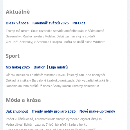
Aktuálně
Blesk Vánoce
Kalendář svátků 2025
INFO.cz
Trump má utrum: Soud rozhodl o stavbě tanečního sálu v Bílém domě
Sezemský: Ruská raketa v Polsku. Babiš za ním stojí a co dál?
ONLINE: Zelenskyj v Srbsku a Ukrajina udeřila na další sklad Wildberri...
Sport
MS hokej 2025
Biatlon
Liga mistrů
Už rok neslezou ze hřiště: talisman Slavie i železný Srb. Kdo nechyběl...
Důkladná čistka v Barceloně i zablokovaná záda. Jak vypadá hektické lé...
Ronaldo do toho praští už dnes? Šachy kolem »svatby desetiletí«!
Móda a krása
Jak zhubnout
Trendy nehty pro jaro 2025
Nové make-up trendy
Počet kuřáků klesá, zdravotníci ale varují: Výrobci e-cigaret lákají m...
Vedra dávají řidičům zabrat: 7 tipů, jak přežít jízdu v horku