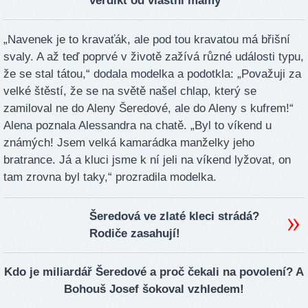
verdikt od vlastní mámy
„Navenek je to kravaťák, ale pod tou kravatou má břišní
svaly. A až teď poprvé v životě zažívá různé události typu,
že se stal tátou,“ dodala modelka a podotkla: „Považuji za
velké štěstí, že se na světě našel chlap, který se
zamiloval ne do Aleny Šeredové, ale do Aleny s kufrem!“
Alena poznala Alessandra na chatě. „Byl to víkend u
známých! Jsem velká kamarádka manželky jeho
bratrance. Já a kluci jsme k ní jeli na víkend lyžovat, on
tam zrovna byl taky,“ prozradila modelka.
Šeredová ve zlaté kleci strádá?
Rodiče zasahují!
Kdo je miliardář Šeredové a proč čekali na povolení? A
Bohouš Josef šokoval vzhledem!