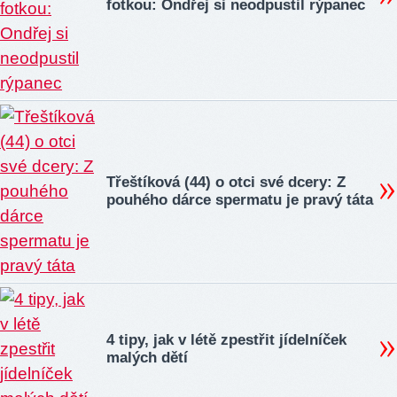
fotkou: Ondřej si neodpustil rýpanec
Třeštíková (44) o otci své dcery: Z
pouhého dárce spermatu je pravý táta
4 tipy, jak v létě zpestřit jídelníček
malých dětí