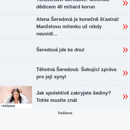
dědicem 40 miliard korun
Alena Šeredová je konečně šťastná!
Manželovu milenku už nikdy
neuvidí...
Šeredová jde ke dnu!
Těhotná Šeredová: Šokující zpráva
pro její syny!
Jak spolehlivě zakryjete šediny?
Tohle musíte znát
reklama