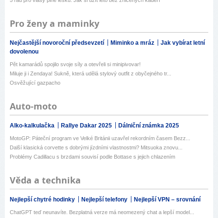
5 rad pro vlasy plné lesku: Jak si užít léto bez zničených kadeří
Pro ženy a maminky
Nejčastější novoroční předsevzetí
Miminko a mráz
Jak vybírat letní
dovolenou
Pět kamarádů spojilo svoje síly a otevřeli si minipivovar!
Miluje ji i Zendaya! Sukně, která udělá stylový outfit z obyčejného tr...
Osvěžující gazpacho
Auto-moto
Alko-kalkulačka
Rallye Dakar 2025
Dálniční známka 2025
MotoGP: Páteční program ve Velké Británii uzavřel rekordním časem Bezz...
Další klasická corvette s dobrými jízdními vlastnostmi? Mitsuoka znovu...
Problémy Cadillacu s brzdami souvisí podle Bottase s jejich chlazením
Věda a technika
Nejlepší chytré hodinky
Nejlepší telefony
Nejlepší VPN – srovnání
ChatGPT teď neunavíte. Bezplatná verze má neomezený chat a lepší model...