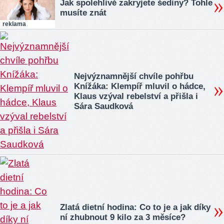
Jak spolehlivě zakryjete šediny? Tohle
musíte znát
reklama
Nejvýznamnější chvíle pohřbu
Knížáka: Klempíř mluvil o hádce,
Klaus vzýval rebelství a přišla i
Sára Saudková
Zlatá dietní hodina: Co to je a jak díky
ní zhubnout 9 kilo za 3 měsíce?