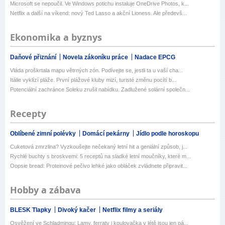
Microsoft se nepoučil. Ve Windows potichu instaluje OneDrive Photos, k...
Netflix a další na víkend: nový Ted Lasso a akční Lioness. Ale předevš...
Ekonomika a byznys
Daňové přiznání
Novela zákoníku práce
Nadace EPCG
Vláda proškrtala mapu větrných zón. Podívejte se, jestli ta u vaší cha...
Itálie vyklízí pláže. První plážové kluby mizí, turisté změnu pocítí b...
Potenciální zachránce Soleku zrušil nabídku. Zadlužené solární společn...
Recepty
Oblíbené zimní polévky
Domácí pekárny
Jídlo podle horoskopu
Cuketová zmrzlina? Vyzkoušejte nečekaný letní hit a geniální způsob, j...
Rychlé buchty s broskvemi: 5 receptů na sladké letní moučníky, které m...
Oopsie bread: Proteinové pečivo lehké jako obláček zvládnete připravit...
Hobby a zábava
BLESK Tlapky
Divoký kačer
Netflix filmy a seriály
Osvěžení ve Schladmingu: Lamy, ferraty i koulovačka v létě jsou jen pá...