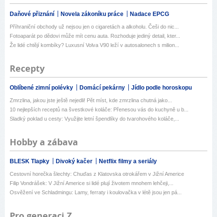
Daňové přiznání
Novela zákoníku práce
Nadace EPCG
Příhraniční obchody už nejsou jen o cigaretách a alkoholu. Češi do nic...
Fotoaparát po dědovi může mít cenu auta. Rozhoduje jediný detail, kter...
Že lidé chtějí kombíky? Luxusní Volva V90 leží v autosalonech s milion...
Recepty
Oblíbené zimní polévky
Domácí pekárny
Jídlo podle horoskopu
Zmrzlina, jakou jste ještě nejedli! Pět míst, kde zmrzlina chutná jako...
10 nejlepších receptů na švestkové koláče: Přenesou vás do kuchyně u b...
Sladký poklad u cesty: Využijte letní špendlíky do tvarohového koláče,...
Hobby a zábava
BLESK Tlapky
Divoký kačer
Netflix filmy a seriály
Cestovní horečka šlechty: Chuďas z Klatovska otrokářem v Jižní Americe
Filip Vondrášek: V Jižní Americe si lidé plují životem mnohem lehčeji,...
Osvěžení ve Schladmingu: Lamy, ferraty i koulovačka v létě jsou jen pá...
Pro generaci Z