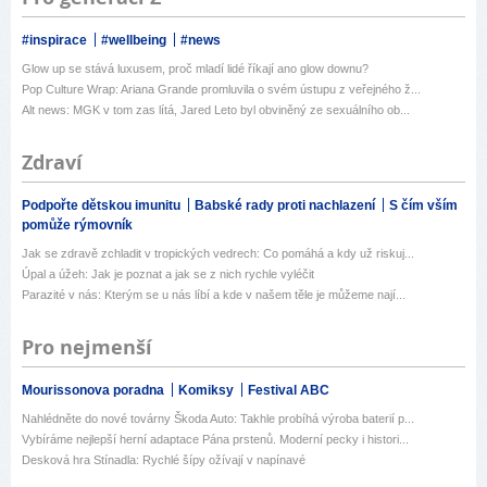
#inspirace
#wellbeing
#news
Glow up se stává luxusem, proč mladí lidé říkají ano glow downu?
Pop Culture Wrap: Ariana Grande promluvila o svém ústupu z veřejného ž...
Alt news: MGK v tom zas lítá, Jared Leto byl obviněný ze sexuálního ob...
Zdraví
Podpořte dětskou imunitu
Babské rady proti nachlazení
S čím vším
pomůže rýmovník
Jak se zdravě zchladit v tropických vedrech: Co pomáhá a kdy už riskuj...
Úpal a úžeh: Jak je poznat a jak se z nich rychle vyléčit
Parazité v nás: Kterým se u nás líbí a kde v našem těle je můžeme nají...
Pro nejmenší
Mourissonova poradna
Komiksy
Festival ABC
Nahlédněte do nové továrny Škoda Auto: Takhle probíhá výroba baterií p...
Vybíráme nejlepší herní adaptace Pána prstenů. Moderní pecky i histori...
Desková hra Stínadla: Rychlé šípy ožívají v napínavé