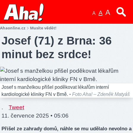
A
A
A
Ahaonline.cz
Musíte vědět!
Josef (71) z Brna: 36
minut bez srdce!
Josef s manželkou přišel poděkovat lékařům interní
kardiologické kliniky FN v Brně.
• Foto Aha! – Zdeněk Matyáš
.
Tweet
11. července 2025 • 05:06
Přišel ze zahrady domů, náhle se mu udělalo nevolno a