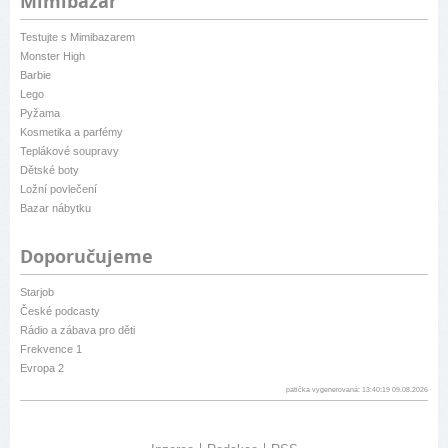
Mimibazar
Testujte s Mimibazarem
Monster High
Barbie
Lego
Pyžama
Kosmetika a parfémy
Teplákové soupravy
Dětské boty
Ložní povlečení
Bazar nábytku
Doporučujeme
Starjob
České podcasty
Rádio a zábava pro děti
Frekvence 1
Evropa 2
patička vygenerovaná: 13:40:19 09.08.2026