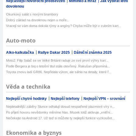
Nejčastější novoroční předsevzetí
Miminko a mráz
Jak vybírat letní
dovolenou
Okurkový salát s novými brambory
Dobrý základ na dovolenou nejen u moře...
Vracejí se vám doma dokola rýmy a angíny? Chyba může být v zubním kart...
Auto-moto
Alko-kalkulačka
Rallye Dakar 2025
Dálniční známka 2025
Moto2: Filip Salač se ve Velké Británii raduje ze své první výhry kari...
Podle Bergera je boj o letošní titul stále otevřený. Rakušan připomíná...
Toyota znovu ladí GR86. Nepřidala výkon, ale sáhla na detaily, které ř...
Věda a technika
Nejlepší chytré hodinky
Nejlepší telefony
Nejlepší VPN – srovnání
Nejdetailnější záběry Slunce odhalují dosud nespatřené plazmové víry n...
Po přijetí hovoru nevědomky měníme hlas. Mozek totiž aktivuje „vnitřní...
Nečekejte na Android 17. Už teď si můžete ty nejlepší funkce vyzkoušet...
Ekonomika a byznys