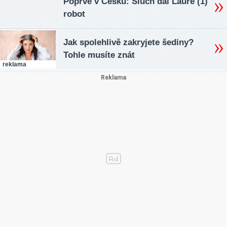
Poprvé v Česku: Sluch dal Lauře (1)
robot
Jak spolehlivě zakryjete šediny?
Tohle musíte znát
reklama