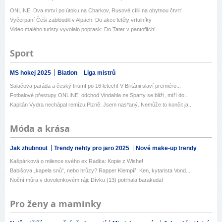
ONLINE: Dva mrtví po útoku na Charkov, Rusové cílili na obytnou čtvrť
Vyčerpaní Češi zabloudili v Alpách: Do akce letěly vrtulníky
Video malého turisty vyvolalo poprask: Do Tater v pantoflích!
Sport
MS hokej 2025
Biatlon
Liga mistrů
Salačova paráda a český triumf po 16 letech! V Británii slaví premiéro...
Fotbalové přestupy ONLINE: odchod Vindahla ze Sparty se blíží, míří do...
Kapitán Vydra nechápal remízu Plzně: Jsem nas*aný. Nemůže to končit ja...
Móda a krása
Jak zhubnout
Trendy nehty pro jaro 2025
Nové make-up trendy
Kašpárková o milence svého ex Radka: Kopie z Wishe!
Babišova „kapela snů“, nebo hrůzy? Rapper Klempíř, Ken, kytarista Vond...
Noční můra v dovolenkovém ráji: Dívku (13) potrhala barakuda!
Pro ženy a maminky