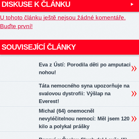
DISKUSE K ČLÁNKU
U tohoto článku ještě nejsou žádné komentáře.
Buďte první!
SOUVISEJÍCÍ ČLÁNKY
Eva z Ústí: Porodila děti po amputaci
nohou!
Táta nemocného syna upozorňuje na
svalovou dystrofii: Výšlap na
Everest!
Michal (64) onemocněl
nevyléčitelnou nemocí: Měl jsem 120
kilo a polykal prášky