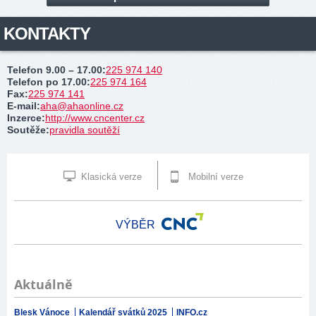
KONTAKTY
Telefon 9.00 – 17.00
:
225 974 140
Telefon po 17.00
:
225 974 164
Fax
:
225 974 141
E-mail
:
aha@ahaonline.cz
Inzerce
:
http://www.cncenter.cz
Soutěže
:
pravidla soutěží
Klasická verze
Mobilní verze
VÝBĚR
Aktuálně
Blesk Vánoce
Kalendář svátků 2025
INFO.cz