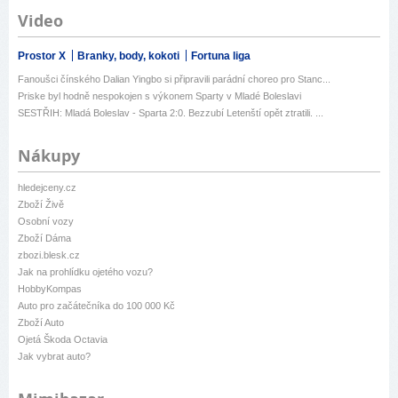
Video
Prostor X
Branky, body, kokoti
Fortuna liga
Fanoušci čínského Dalian Yingbo si připravili parádní choreo pro Stanc...
Priske byl hodně nespokojen s výkonem Sparty v Mladé Boleslavi
SESTŘIH: Mladá Boleslav - Sparta 2:0. Bezzubí Letenští opět ztratili. ...
Nákupy
hledejceny.cz
Zboží Živě
Osobní vozy
Zboží Dáma
zbozi.blesk.cz
Jak na prohlídku ojetého vozu?
HobbyKompas
Auto pro začátečníka do 100 000 Kč
Zboží Auto
Ojetá Škoda Octavia
Jak vybrat auto?