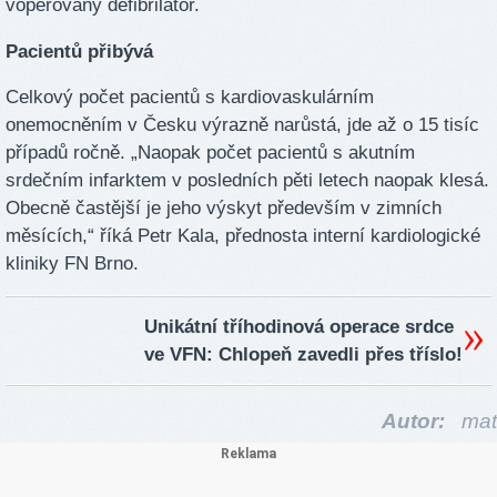
voperovaný defibrilátor.
Pacientů přibývá
Celkový počet pacientů s kardiovaskulárním
onemocněním v Česku výrazně narůstá, jde až o 15 tisíc
případů ročně. „Naopak počet pacientů s akutním
srdečním infarktem v posledních pěti letech naopak klesá.
Obecně častější je jeho výskyt především v zimních
měsících,“ říká Petr Kala, přednosta interní kardiologické
kliniky FN Brno.
Unikátní tříhodinová operace srdce
ve VFN: Chlopeň zavedli přes tříslo!
Autor:
mat