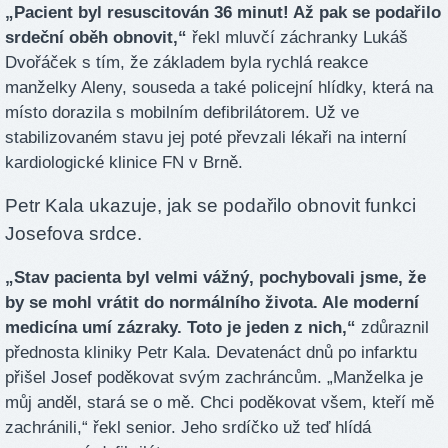
„Pacient byl resuscitován 36 minut! Až pak se podařilo
srdeční oběh obnovit,“
řekl mluvčí záchranky Lukáš
Dvořáček s tím, že základem byla rychlá reakce
manželky Aleny, souseda a také policejní hlídky, která na
místo dorazila s mobilním defibrilátorem. Už ve
stabilizovaném stavu jej poté převzali lékaři na interní
kardiologické klinice FN v Brně.
Petr Kala ukazuje, jak se podařilo obnovit funkci
Josefova srdce.
„Stav pacienta byl velmi vážný, pochybovali jsme, že
by se mohl vrátit do normálního života. Ale moderní
medicína umí zázraky. Toto je jeden z nich,“
zdůraznil
přednosta kliniky Petr Kala. Devatenáct dnů po infarktu
přišel Josef poděkovat svým zachráncům. „Manželka je
můj anděl, stará se o mě. Chci poděkovat všem, kteří mě
zachránili,“ řekl senior. Jeho srdíčko už teď hlídá