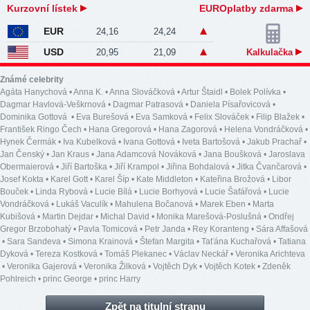
Kurzovní lístek
EUROplatby zdarma
EUR
24,16
24,24
USD
20,95
21,09
Kalkulačka
Známé celebrity
Agáta Hanychová
•
Anna K.
•
Anna Slováčková
•
Artur Štaidl
•
Bolek Polívka
•
Dagmar Havlová-Veškrnová
•
Dagmar Patrasová
•
Daniela Písařovicová
•
Dominika Gottová
•
Eva Burešová
•
Eva Samková
•
Felix Slováček
•
Filip Blažek
•
František Ringo Čech
•
Hana Gregorová
•
Hana Zagorová
•
Helena Vondráčková
•
Hynek Čermák
•
Iva Kubelková
•
Ivana Gottová
•
Iveta Bartošová
•
Jakub Prachař
•
Jan Čenský
•
Jan Kraus
•
Jana Adamcová Nováková
•
Jana Boušková
•
Jaroslava
Obermaierová
•
Jiří Bartoška
•
Jiří Krampol
•
Jiřina Bohdalová
•
Jitka Čvančarová
•
Josef Kokta
•
Karel Gott
•
Karel Šíp
•
Kate Middleton
•
Kateřina Brožová
•
Libor
Bouček
•
Linda Rybová
•
Lucie Bílá
•
Lucie Borhyová
•
Lucie Šafářová
•
Lucie
Vondráčková
•
Lukáš Vaculík
•
Mahulena Bočanová
•
Marek Eben
•
Marta
Kubišová
•
Martin Dejdar
•
Michal David
•
Monika Marešová-Poslušná
•
Ondřej
Gregor Brzobohatý
•
Pavla Tomicová
•
Petr Janda
•
Rey Koranteng
•
Sára Affašová
•
Sara Sandeva
•
Simona Krainová
•
Štefan Margita
•
Taťána Kuchařová
•
Tatiana
Dyková
•
Tereza Kostková
•
Tomáš Plekanec
•
Václav Neckář
•
Veronika Arichteva
•
Veronika Gajerová
•
Veronika Žilková
•
Vojtěch Dyk
•
Vojtěch Kotek
•
Zdeněk
Pohlreich
•
princ George
•
princ Harry
Zpět na titulní stranu