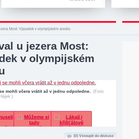
jezera Most: Výpadek v olympijském areálu
val u jezera Most:
dek v olympijském
u
se mohli včera vrátit až v jednu odpoledne.
(Foto
Hájek )
(0)
Vstoupit do diskuse