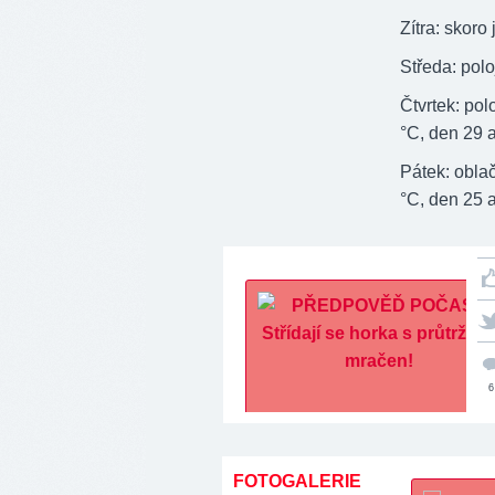
Zítra: skoro
Středa: polo
Čtvrtek: po
°C, den 29 
Pátek: obla
°C, den 25 
6
FOTOGALERIE