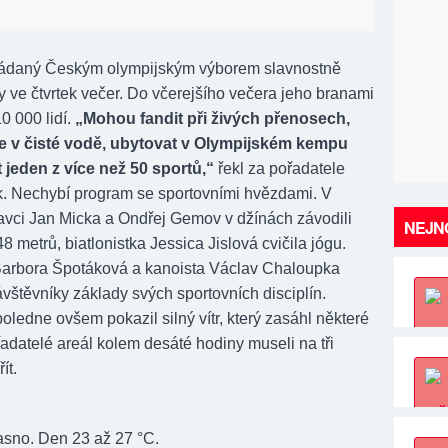
řádaný Českým olympijským výborem slavnostně
y ve čtvrtek večer. Do včerejšího večera jeho branami
0 000 lidí.
„Mohou fandit při živých přenosech,
e v čisté vodě, ubytovat v Olympijském kempu
 jeden z více než 50 sportů,“
řekl za pořadatele
k. Nechybí program se sportovními hvězdami. V
lavci Jan Micka a Ondřej Gemov v džínách závodili
NEJNO
8 metrů, biatlonistka Jessica Jislová cvičila jógu.
arbora Špotáková a kanoista Václav Chaloupka
ávštěvníky základy svých sportovních disciplín.
oledne ovšem pokazil silný vítr, který zasáhl některé
adatelé areál kolem desáté hodiny museli na tři
ít.
asno. Den 23 až 27 °C.