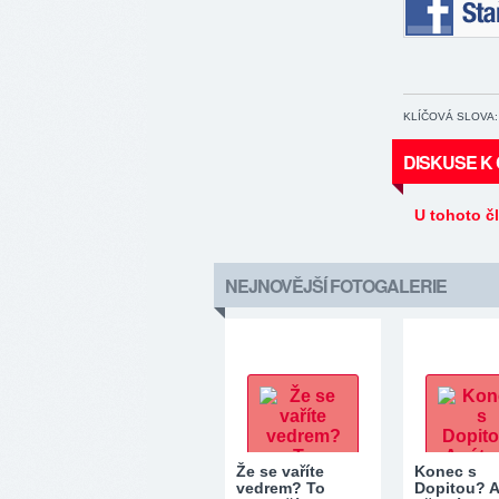
Staňte se 
KLÍČOVÁ SLOVA:
DISKUSE K
U tohoto č
NEJNOVĚJŠÍ FOTOGALERIE
Že se vaříte
Konec s
vedrem? To
Dopitou? 