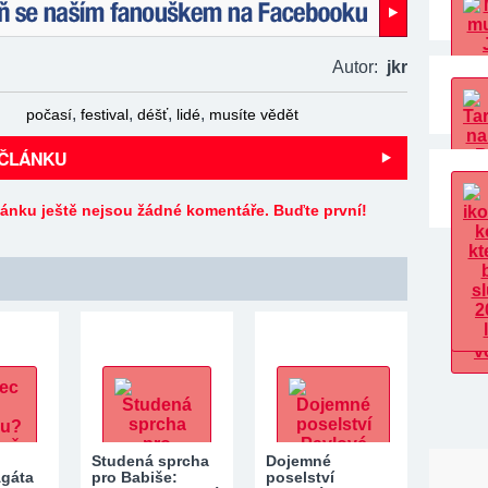
naším fanouškem na Facebooku!
Autor:
jkr
,
,
,
,
počasí
festival
déšť
lidé
musíte vědět
 ČLÁNKU
lánku ještě nejsou žádné komentáře. Buďte první!
Studená sprcha
Dojemné
Agáta
pro Babiše:
poselství