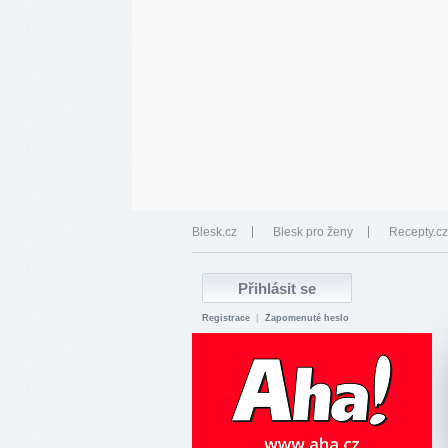
Blesk.cz
Blesk pro ženy
Recepty.cz
Registrace
|
Zapomenuté heslo