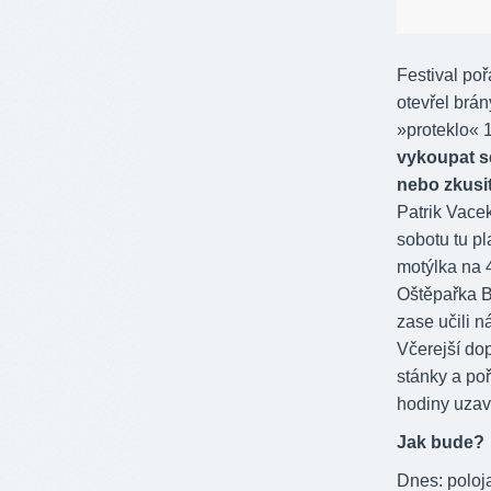
Festival po
otevřel brán
»proteklo« 1
vykoupat s
nebo zkusit
Patrik Vace
sobotu tu p
motýlka na 4
Oštěpařka B
zase učili n
Včerejší dop
stánky a poř
hodiny uzavř
Jak bude?
Dnes: poloj