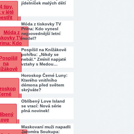
jídelníček malých dětí
Móda z tiskovky TV
Prima: Kdo vynesl
nejpovednější letní
model?
Pospíšil na Knížákově
pohřbu: „Nikdy se
nebál.“ Zmínil napjaté
vztahy s Medou…
Horoskop Černé Luny:
Kterého vnitřního
démona před světem
skrýváte?
Oblíbený Love Island
se vrací: Nová série
plná novinek!
Maskovaní muži napadli
Jaromíra Soukupa: