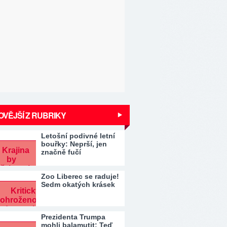
VĚJŠÍ Z RUBRIKY
Letošní podivné letní
bouřky: Neprší, jen
značně fučí
Zoo Liberec se raduje!
Sedm okatých krásek
Prezidenta Trumpa
mohli balamutit: Teď