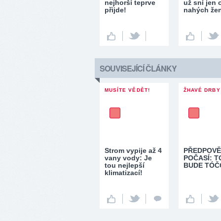
nejhorší teprve
už sní jen 
přijde!
nahých že
SOUVISEJÍCÍ ČLÁNKY
MUSÍTE VĚDĚT!
ŽHAVÉ DRBY
Strom vypije až 4
PŘEDPOV
vany vody: Je
POČASÍ: T
tou nejlepší
BUDE TÓČ
klimatizací!