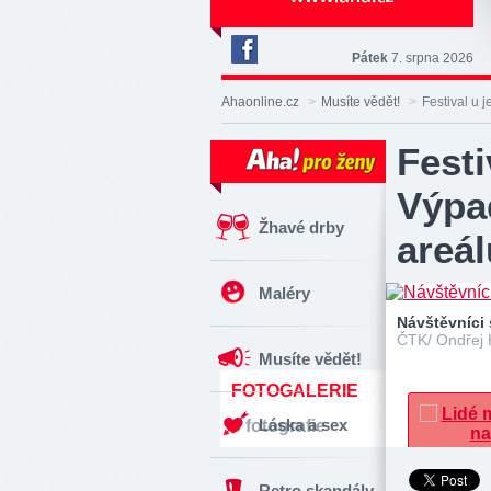
Pátek
7. srpna 2026
Deník
Aha!
Ahaonline.cz
>
Musíte vědět!
>
Festival u 
na
Facebooku
Festi
Výpa
Žhavé drby
areál
Maléry
Návštěvníci 
ČTK/ Ondřej 
Musíte vědět!
FOTOGALERIE
Láska a sex
3 fotografie
Retro skandály