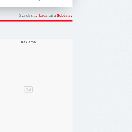
Svátek slaví
Lada
, zítra
Soběslav