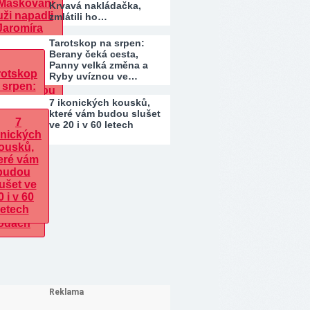
Krvavá nakládačka,
zmlátili ho…
Tarotskop na srpen:
Berany čeká cesta,
Panny velká změna a
Ryby uvíznou ve…
7 ikonických kousků,
které vám budou slušet
ve 20 i v 60 letech