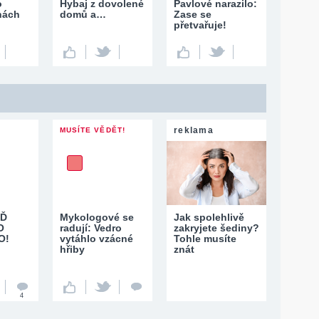
o
Hybaj z dovolené
Pavlové narazilo:
nách
domů a…
Zase se
přetvařuje!
reklama
MUSÍTE VĚDĚT!
ĚĎ
Mykologové se
Jak spolehlivě
O
radují: Vedro
zakryjete šediny?
O!
vytáhlo vzácné
Tohle musíte
hřiby
znát
4