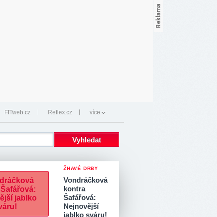
FITweb.cz
Reflex.cz
více
ŽHAVÉ DRBY
Vondráčková
kontra
Šafářová:
Nejnovější
jablko sváru!