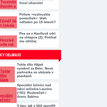
hrozí vězením!
Policie »rozlouskla
pomníček«: Vrah
odhalen po 15 letech?
Pes se v Havířově vrhl
na chlapce (2): Potrhal
mu obličej
KY ODJINUD
Tohle tělo Hájek
vyměnil za Belo: Nová
partnerka se ukázala v
plavkách
Speciální řečníci nad
rakví režiséra Laurina
(†91): Rozbrečeli i
dceru Sabinu
4 tipy, jak v létě zpestřit