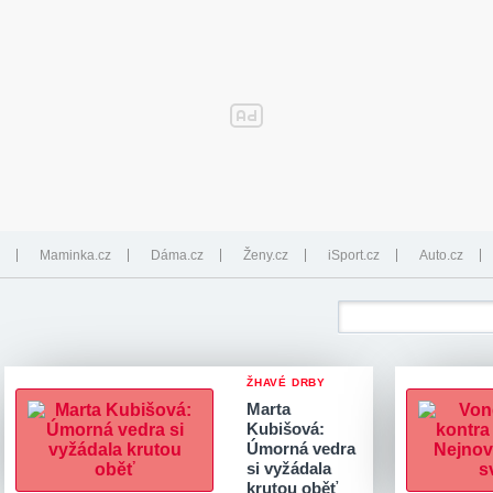
Maminka.cz
Dáma.cz
Ženy.cz
iSport.cz
Auto.cz
ŽHAVÉ DRBY
Marta
Kubišová:
Úmorná vedra
si vyžádala
krutou oběť