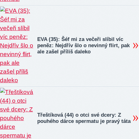
EVA (35): Šéf mi za večeři slíbil víc
peněz: Nejdřív šlo o nevinný flirt, pak
ale zašel příliš daleko
Třeštíková (44) o otci své dcery: Z
pouhého dárce spermatu je pravý táta