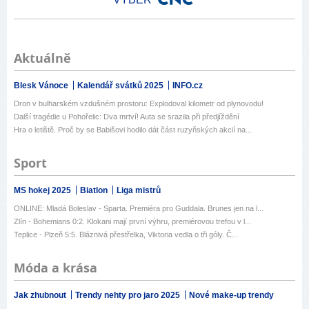
Aktuálně
Blesk Vánoce
Kalendář svátků 2025
INFO.cz
Dron v bulharském vzdušném prostoru: Explodoval kilometr od plynovodu!
Další tragédie u Pohořelic: Dva mrtví! Auta se srazila při předjíždění
Hra o letiště. Proč by se Babišovi hodilo dát část ruzyňských akcií na...
Sport
MS hokej 2025
Biatlon
Liga mistrů
ONLINE: Mladá Boleslav - Sparta. Premiéra pro Guddala. Brunes jen na l...
Zlín - Bohemians 0:2. Klokani mají první výhru, premiérovou trefou v l...
Teplice - Plzeň 5:5. Bláznivá přestřelka, Viktoria vedla o tři góly. Č...
Móda a krása
Jak zhubnout
Trendy nehty pro jaro 2025
Nové make-up trendy