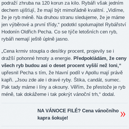
podraží zhruba na 120 korun za kilo. Rybáři však jedním
dechem ujišťují, že mají být mimořádně kvalitní. „Vidíme,
že je ryb méně. Na druhou stranu sledujeme, že je máme
jen výběrové a první třídy,“ podotkl spolumajitel Rybářství
Hodonín Oldřich Pecha. Co se týče letošních cen ryb,
rybáři nemají ještě úplně jasno.
„Cena krmiv stoupla o desítky procent, projevily se i
dražší pohonné hmoty a energie.
Předpokládám, že ceny
všech ryb budou asi o deset procent vyšší než loni,“
upřesnil Pecha s tím, že hlavní podíl v Apollu mají právě
kapři. „Jsou zde ale i dravé ryby. Štika, candát, sumec.
Pak tady máme i líny a okouny. Věřím, že přestože je ryb
méně, tak dokážeme i tak pokrýt vánoční trh,“ dodal.
NA VÁNOCE FILÉ? Cena vánočního
kapra šokuje!