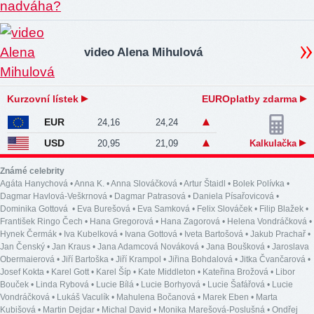
video Alena Mihulová
Kurzovní lístek
EUROplatby zdarma
EUR
24,16
24,24
USD
20,95
21,09
Kalkulačka
Známé celebrity
Agáta Hanychová
•
Anna K.
•
Anna Slováčková
•
Artur Štaidl
•
Bolek Polívka
•
Dagmar Havlová-Veškrnová
•
Dagmar Patrasová
•
Daniela Písařovicová
•
Dominika Gottová
•
Eva Burešová
•
Eva Samková
•
Felix Slováček
•
Filip Blažek
•
František Ringo Čech
•
Hana Gregorová
•
Hana Zagorová
•
Helena Vondráčková
•
Hynek Čermák
•
Iva Kubelková
•
Ivana Gottová
•
Iveta Bartošová
•
Jakub Prachař
•
Jan Čenský
•
Jan Kraus
•
Jana Adamcová Nováková
•
Jana Boušková
•
Jaroslava
Obermaierová
•
Jiří Bartoška
•
Jiří Krampol
•
Jiřina Bohdalová
•
Jitka Čvančarová
•
Josef Kokta
•
Karel Gott
•
Karel Šíp
•
Kate Middleton
•
Kateřina Brožová
•
Libor
Bouček
•
Linda Rybová
•
Lucie Bílá
•
Lucie Borhyová
•
Lucie Šafářová
•
Lucie
Vondráčková
•
Lukáš Vaculík
•
Mahulena Bočanová
•
Marek Eben
•
Marta
Kubišová
•
Martin Dejdar
•
Michal David
•
Monika Marešová-Poslušná
•
Ondřej