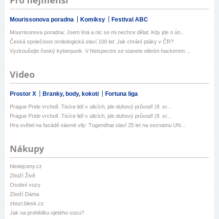
Pro nejmenší
Mourissonova poradna
Komiksy
Festival ABC
Mourrisonova poradna: Jsem líná a nic se mi nechce dělat: Kdy jde o ún...
Česká společnost ornitologická slaví 100 let: Jak chrání ptáky v ČR?
Vyzkoušejte český kyberpunk. V Netspectre se stanete elitním hackerem ...
Video
Prostor X
Branky, body, kokoti
Fortuna liga
Prague Pride vrcholí: Tisíce lidí v ulicích, jde duhový průvod! (8. sr...
Prague Pride vrcholí: Tisíce lidí v ulicích, jde duhový průvod! (8. sr...
Hra světel na fasádě slavné vily: Tugendhat slaví 25 let na seznamu UN...
Nákupy
hledejceny.cz
Zboží Živě
Osobní vozy
Zboží Dáma
zbozi.blesk.cz
Jak na prohlídku ojetého vozu?