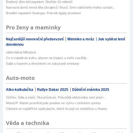
Rodinný dům lehl popelem: Shořelo 10 milionů!
Navracel domů mrtvá těla Ukrajinců i Rusů: Smrt válečného hrdiny oznám...
Brutální napadení Soukupa. Právník Agáty promluvil
Pro ženy a maminky
Nejčastější novoroční předsevzetí
Miminko a mráz
Jak vybírat letní
dovolenou
video Alena Mihulová
Co si zabalit do kufru, abyste na (nejen) u moře zazářily...
Salát s koprem a dresinkem ze zakysané smetany
Auto-moto
Alko-kalkulačka
Rallye Dakar 2025
Dálniční známka 2025
Výhřev, čidla a stačí, říká průzkum. Pokročilá elektronika není priori...
MotoGP: Martin proměnil pole position ve výhru v britském sprintu
Câmara se vyjádřil ke spekulacím, které ho pojí se sedačkou u Haasu
Věda a technika