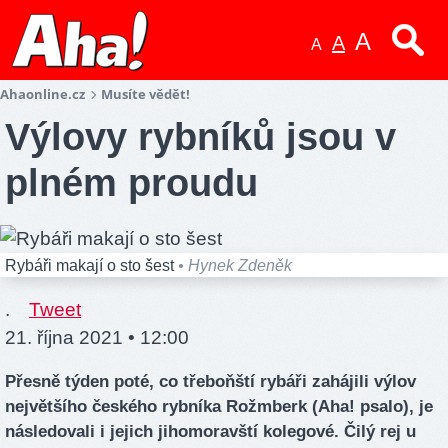
A
A
A
Ahaonline.cz
Musíte vědět!
Výlovy rybníků jsou v
plném proudu
Rybáři makají o sto šest
• Hynek Zdeněk
.
Tweet
21. října 2021 • 12:00
Přesně týden poté, co třeboňští rybáři zahájili výlov
největšího českého rybníka Rožmberk (Aha! psalo), je
následovali i jejich jihomoravští kolegové. Čilý rej u