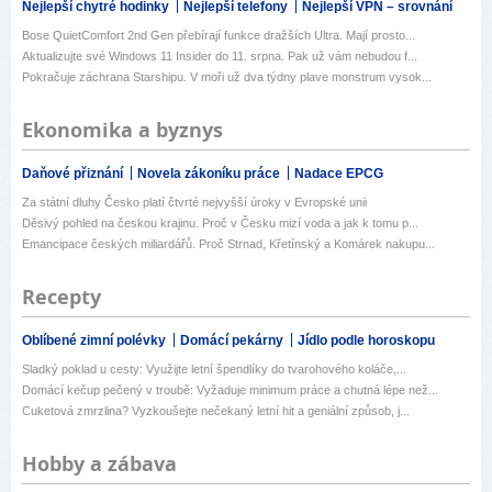
Nejlepší chytré hodinky
Nejlepší telefony
Nejlepší VPN – srovnání
Bose QuietComfort 2nd Gen přebírají funkce dražších Ultra. Mají prosto...
Aktualizujte své Windows 11 Insider do 11. srpna. Pak už vám nebudou f...
Pokračuje záchrana Starshipu. V moři už dva týdny plave monstrum vysok...
Ekonomika a byznys
Daňové přiznání
Novela zákoníku práce
Nadace EPCG
Za státní dluhy Česko platí čtvrté nejvyšší úroky v Evropské unii
Děsivý pohled na českou krajinu. Proč v Česku mizí voda a jak k tomu p...
Emancipace českých miliardářů. Proč Strnad, Křetínský a Komárek nakupu...
Recepty
Oblíbené zimní polévky
Domácí pekárny
Jídlo podle horoskopu
Sladký poklad u cesty: Využijte letní špendlíky do tvarohového koláče,...
Domácí kečup pečený v troubě: Vyžaduje minimum práce a chutná lépe než...
Cuketová zmrzlina? Vyzkoušejte nečekaný letní hit a geniální způsob, j...
Hobby a zábava