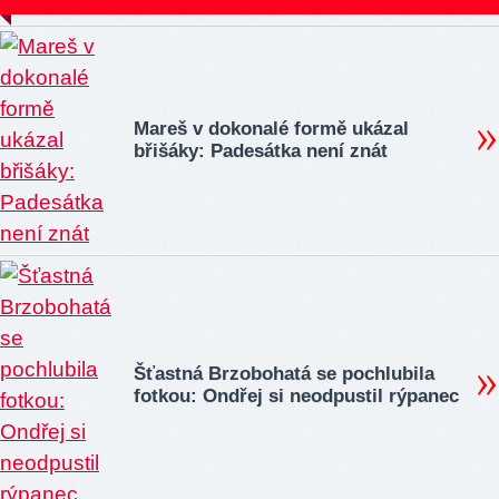
Mareš v dokonalé formě ukázal
břišáky: Padesátka není znát
Šťastná Brzobohatá se pochlubila
fotkou: Ondřej si neodpustil rýpanec