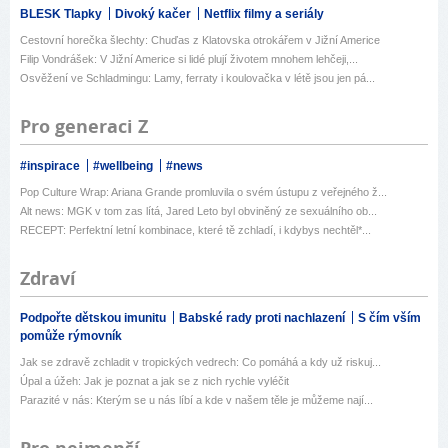
BLESK Tlapky
Divoký kačer
Netflix filmy a seriály
Cestovní horečka šlechty: Chuďas z Klatovska otrokářem v Jižní Americe
Filip Vondrášek: V Jižní Americe si lidé plují životem mnohem lehčeji,...
Osvěžení ve Schladmingu: Lamy, ferraty i koulovačka v létě jsou jen pá...
Pro generaci Z
#inspirace
#wellbeing
#news
Pop Culture Wrap: Ariana Grande promluvila o svém ústupu z veřejného ž...
Alt news: MGK v tom zas lítá, Jared Leto byl obviněný ze sexuálního ob...
RECEPT: Perfektní letní kombinace, které tě zchladí, i kdybys nechtěl*...
Zdraví
Podpořte dětskou imunitu
Babské rady proti nachlazení
S čím vším
pomůže rýmovník
Jak se zdravě zchladit v tropických vedrech: Co pomáhá a kdy už riskuj...
Úpal a úžeh: Jak je poznat a jak se z nich rychle vyléčit
Parazité v nás: Kterým se u nás líbí a kde v našem těle je můžeme nají...