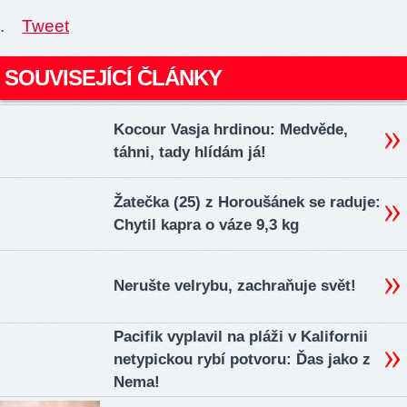
.
Tweet
SOUVISEJÍCÍ ČLÁNKY
Kocour Vasja hrdinou: Medvěde,
táhni, tady hlídám já!
Žatečka (25) z Horoušánek se raduje:
Chytil kapra o váze 9,3 kg
Nerušte velrybu, zachraňuje svět!
Pacifik vyplavil na pláži v Kalifornii
netypickou rybí potvoru: Ďas jako z
Nema!