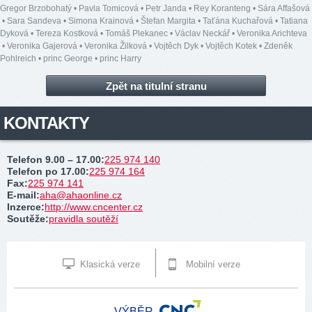
Gregor Brzobohatý
•
Pavla Tomicová
•
Petr Janda
•
Rey Koranteng
•
Sára Affašová
•
Sara Sandeva
•
Simona Krainová
•
Štefan Margita
•
Taťána Kuchařová
•
Tatiana
Dyková
•
Tereza Kostková
•
Tomáš Plekanec
•
Václav Neckář
•
Veronika Arichteva
•
Veronika Gajerová
•
Veronika Žilková
•
Vojtěch Dyk
•
Vojtěch Kotek
•
Zdeněk
Pohlreich
•
princ George
•
princ Harry
Zpět na titulní stranu
KONTAKTY
Telefon 9.00 – 17.00
:
225 974 140
Telefon po 17.00
:
225 974 164
Fax
:
225 974 141
E-mail
:
aha@ahaonline.cz
Inzerce
:
http://www.cncenter.cz
Soutěže
:
pravidla soutěží
Klasická verze
Mobilní verze
VÝBĚR