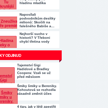
hladinu mladíka
Naposílali
podvodníkům desítky
milionů: Skočili na
falešného Babiše a…
Nejhorší sucho v
historii? V Třeboni
chybí třetina vody
KY ODJINUD
Tajemství Gigi
Hadidové a Bradley
Coopera: Vzali se už
před měsícem
Šmiky šmiky u Bereniky.
Kohoutová se rozhodla
zásadně změnit účes
4 tipy, jak v létě zpestřit