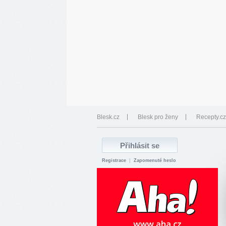
Blesk.cz
Blesk pro ženy
Recepty.cz
Registrace
|
Zapomenuté heslo