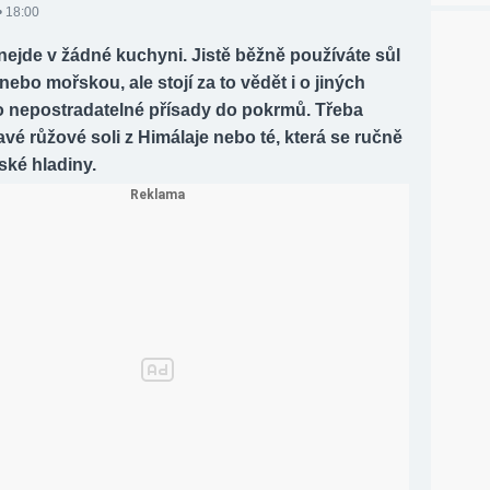
• 18:00
 nejde v žádné kuchyni. Jistě běžně používáte sůl
bo mořskou, ale stojí za to vědět i o jiných
to nepostradatelné přísady do pokrmů. Třeba
avé růžové soli z Himálaje nebo té, která se ručně
ské hladiny.