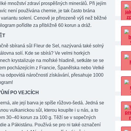
lké množství zdraví prospěšných minerálů. Při jejím
avíc není používána chemie, je tak často brána
 variantu solení. Cenově je přirozeně výš než běžné
kilogram pořídíte za přibližně 60 korun a dráž.
ĚT
učně sbíraná sůl Fleur de Sel, nazývaná také solný
álovna solí. Kde se sbírá? Ve velmi horkých
nech krystalizuje na mořské hladině, setkáte se se
em pocházejícím z Francie, Španělska nebo Velké
ena odpovídá náročností získávání, přesahuje 1000
logram!
ŮNÍ PO VEJCÍCH
rná, ale její barva je spíše růžovo-šedá. Jedná se
nou vulkanickou sůl, kterou koupíte i u nás, a to
em 30–40 korun za 100 g. Těží se v sopečných
die a Pákistánu. Používá se pro ni také označení