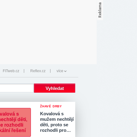
FITweb.cz
Reflex.cz
více
ŽHAVÉ DRBY
Kovalová s
mužem nechtějí
děti, proto se
rozhodli pro…