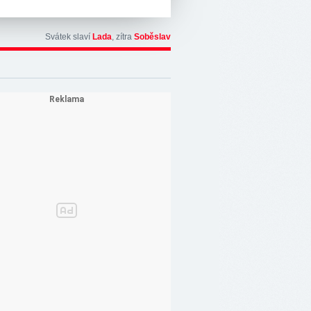
Svátek slaví
Lada
, zítra
Soběslav