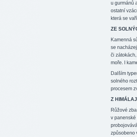
u gurmánů a
ostatní vzác
která se vaří
ZE SOLNÝ
Kamenná sůl
se nacházej
či zátokách
moře. I kame
Dalším type
solného rozt
procesem zv
Z HIMÁLA
Růžové zbar
v panenské 
probojovává
způsobeno v