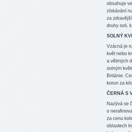
obsahuje ve
získávání n
za zdravější
druhy soli, 
SOLNÝ KV
Vzácná je r
květ nebo kr
a větrných d
solným květ
Británie. C
korun za ki
ČERNÁ S V
Nazývá se če
o nerafinova
za cenu kol
oblastech In