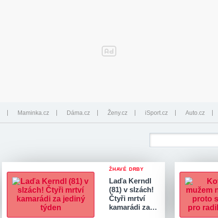
Maminka.cz
Dáma.cz
Ženy.cz
iSport.cz
Auto.cz
ŽHAVÉ DRBY
Laďa Kerndl
(81) v slzách!
Čtyři mrtví
kamarádi za…