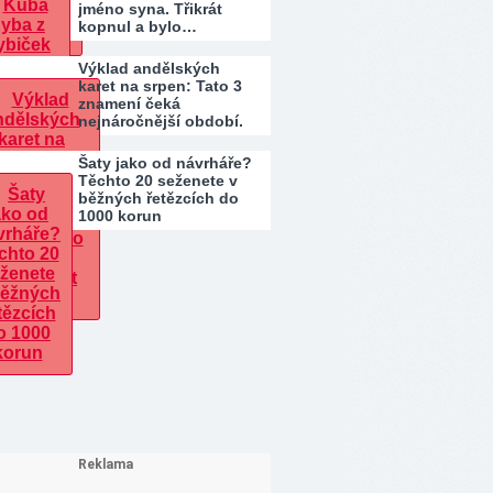
jméno syna. Třikrát
kopnul a bylo…
Výklad andělských
karet na srpen: Tato 3
znamení čeká
nejnáročnější období.
Kdo…
Šaty jako od návrháře?
Těchto 20 seženete v
běžných řetězcích do
1000 korun