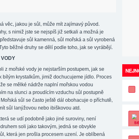
ná věc, jakou je sůl, může mít zajímavý původ.
hy, s nimiž jste se nejspíš již setkali a možná je
, představuje sůl kamenná, sůl mořská a sůl vyrobená
Tyto běžné druhy se dělí podle toho, jak se vyrábějí.
 VODY
li z mořské vody je nejstarším postupem, jak se
NEJNO
k bílým krystalkům, jimiž dochucujeme jídlo. Proces
, že se mělké nádrže naplní mořskou vodou
ím na slunci a proudícím vzduchu sůl postupně
. Mořská sůl se často ještě dál obohacuje o příchutě,
mít sůl lanýžovou nebo ibiškovou atd.
terá se udí podobně jako jiné suroviny, není
 druhem soli jako takovým, jedná se obvykle
ůl, která jen prošla procesem uzení. Je oblíbená