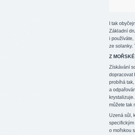
I tak obyčej
Základní dru
i používáte
ze solanky. 
Z MOŘSKÉ
Získávání so
dopracovat 
probíhá tak
a odpařován
krystalizuje
můžete tak 
Uzená sůl, k
specifickým
o mořskou s