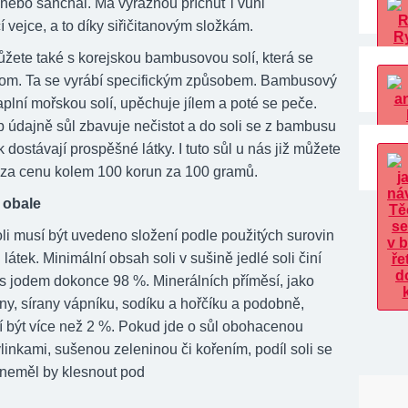
nebo sanchal. Má výraznou příchuť i vůni
í vejce, a to díky siřičitanovým složkám.
ůžete také s korejskou bambusovou solí, která se
om. Ta se vyrábí specifickým způsobem. Bambusový
plní mořskou solí, upěchuje jílem a poté se peče.
p údajně sůl zbavuje nečistot a do soli se z bambusu
k dostávají prospěšné látky. I tuto sůl u nás již můžete
o za cenu kolem 100 korun za 100 gramů.
 obale
li musí být uvedeno složení podle použitých surovin
 látek. Minimální obsah soli v sušině jedlé soli činí
i s jodem dokonce 98 %. Minerálních příměsí, jako
any, sírany vápníku, sodíku a hořčíku a podobně,
í být více než 2 %. Pokud jde o sůl obohacenou
linkami, sušenou zeleninou či kořením, podíl soli se
e neměl by klesnout pod