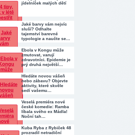
jídelníček malých dětí
Jaké barvy vám nejvíc
sluší? Odhalte
tajemství barevné
typologie a naučte se…
Ebola v Kongu může
zmutovat, varují
zdravotníci. Epidemie je
prý druhá největší…
Hledáte novou vášeň
nebo zábavu? Objevte
aktivity, které skvěle
sedí vašemu…
Veselá premiéra nové
české komedie: Ramba
líbala svého ex Mádla!
Noční tah…
Kuba Ryba z Rybiček 48
prozradil netradiční