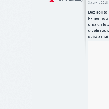
3. června 2018 
Bez soli to
kamennou ne
druzích té
o velmi zdr
sbírá z moř