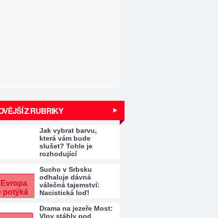
VĚJŠÍ Z RUBRIKY
Jak vybrat barvu,
která vám bude
slušet? Tohle je
rozhodující
Sucho v Srbsku
odhaluje dávná
válečná tajemství:
Nacistická loď!
Drama na jezeře Most:
Vlny stáhly pod