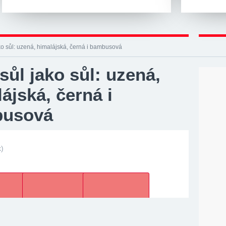
ko sůl: uzená, himalájská, černá i bambusová
sůl jako sůl: uzená,
ájská, černá i
usová
k)