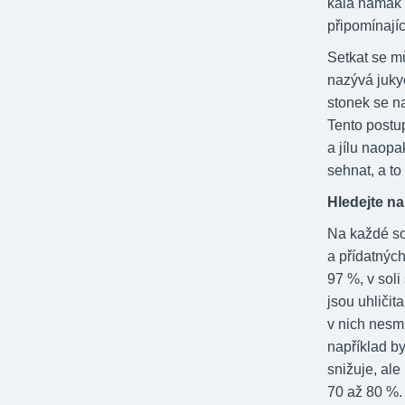
kala namak 
připomínajíc
Setkat se m
nazývá juky
stonek se na
Tento postu
a jílu naopa
sehnat, a t
Hledejte na
Na každé so
a přídatných
97 %, v sol
jsou uhličit
v nich nesm
například by
snižuje, al
70 až 80 %.