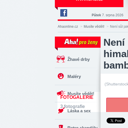
Pátek
7. srpna 2026
Deník
Aha!
Ahaonline.cz
>
Musíte vědět!
>
Není sůl ja
na
Facebooku
Není 
himal
Žhavé drby
bamb
Maléry
(Shutterstoc
Musíte vědět!
FOTOGALERIE
3 fotografie
Láska a sex
Retro skandály