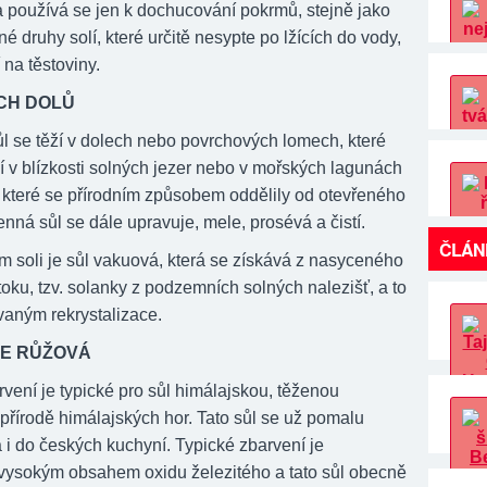
 používá se jen k dochucování pokrmů, stejně jako
né druhy solí, které určitě nesypte po lžících do vody,
 na těstoviny.
CH DOLŮ
 se těží v dolech nebo povrchových lomech, které
í v blízkosti solných jezer nebo v mořských lagunách
, které se přírodním způsobem oddělily od otevřeného
nná sůl se dále upravuje, mele, prosévá a čistí.
ČLÁN
m soli je sůl vakuová, která se získává z nasyceného
oku, tzv. solanky z podzemních solných nalezišť, a to
aným rekrystalizace.
JE RŮŽOVÁ
vení je typické pro sůl himálajskou, těženou
přírodě himálajských hor. Tato sůl se už pomalu
 i do českých kuchyní. Typické zbarvení je
ysokým obsahem oxidu železitého a tato sůl obecně