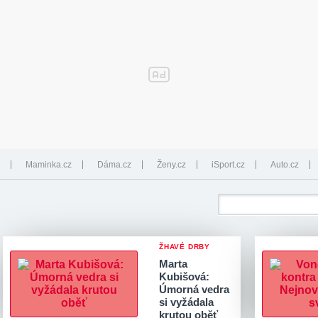
Maminka.cz
Dáma.cz
Ženy.cz
iSport.cz
Auto.cz
ŽHAVÉ DRBY
Marta
Kubišová:
Úmorná vedra
si vyžádala
krutou oběť