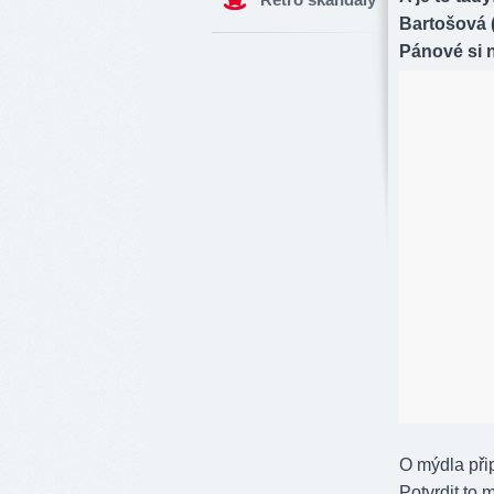
Bartošová (
Pánové si 
O mýdla při
Potvrdit to 