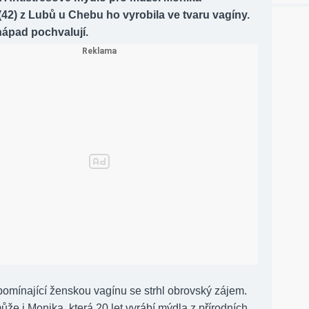
42) z Lubů u Chebu ho vyrobila ve tvaru vagíny.
nápad pochvalují.
pomínající ženskou vagínu se strhl obrovský zájem.
může i Monika, která 20 let vyrábí mýdla z přírodních