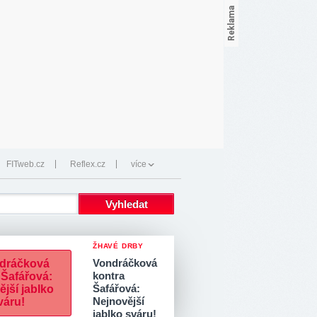
FITweb.cz
Reflex.cz
více
ŽHAVÉ DRBY
Vondráčková
kontra
Šafářová:
Nejnovější
jablko sváru!