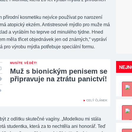
m přírodní kosmetiku nejvíce používat po narození
á má atopický ekzém. Antistresové mýdlo pro muže má
áklad a vyrábím ho teprve od minulého týdne. Hned
sem měla třicet objednávek jen od známých,“ vypráví
á pro výrobu mýdla potřebuje speciální formu.
MUSÍTE VĚDĚT!
NEJNO
Muž s bionickým penisem se
připravuje na ztrátu panictví!
CELÝ ČLÁNEK
být z odlitku skutečné vagíny. „Modelkou mi stála
tá studentka, která za to nechtěla ani honorář. Teď