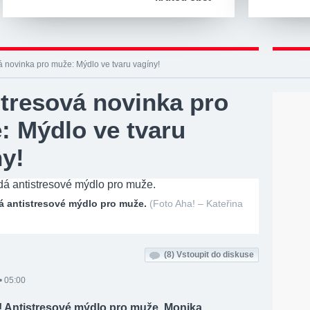
á novinka pro muže: Mýdlo ve tvaru vagíny!
stresová novinka pro
: Mýdlo ve tvaru
ny!
á antistresové mýdlo pro muže.
(Foto Aha! – Kateřina
(8)
Vstoupit do diskuse
• 05:00
y! Antistresové mýdlo pro muže. Monika