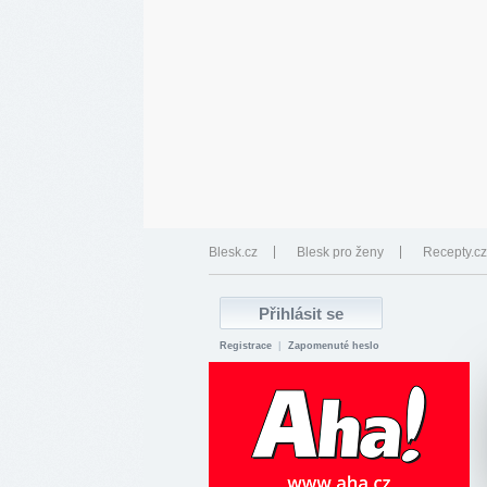
Blesk.cz
Blesk pro ženy
Recepty.cz
Registrace
|
Zapomenuté heslo