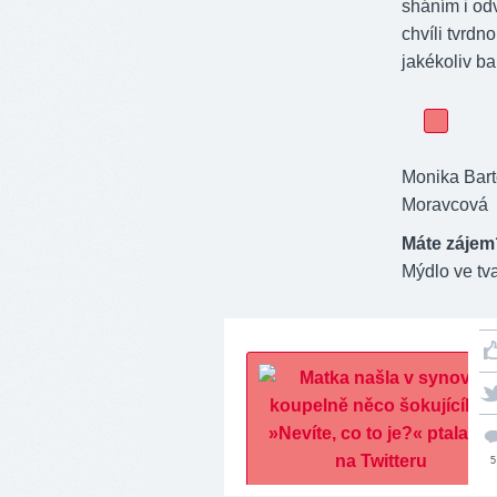
sháním i od
chvíli tvrdn
jakékoliv ba
Monika Bart
Moravcová
Máte zájem
Mýdlo ve tva
5