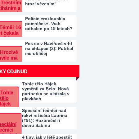
hrozí vězením!
Policie »rozlouskla
pomníček«: Vrah
odhalen po 15 letech?
Pes se v Havířově vrhl
na chlapce (2): Potrhal
mu obličej
KY ODJINUD
Tohle tělo Hájek
vyměnil za Belo: Nová
partnerka se ukázala v
plavkách
Speciální řečníci nad
rakví režiséra Laurina
(†91): Rozbrečeli i
dceru Sabinu
4 tipy, jak v létě zpestřit