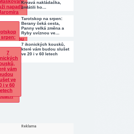
Krvavá nakládačka,
zmlátili ho…
Tarotskop na srpen:
Berany čeká cesta,
Panny velká změna a
Ryby uvíznou ve…
7 ikonických kousků,
které vám budou slušet
ve 20 i v 60 letech