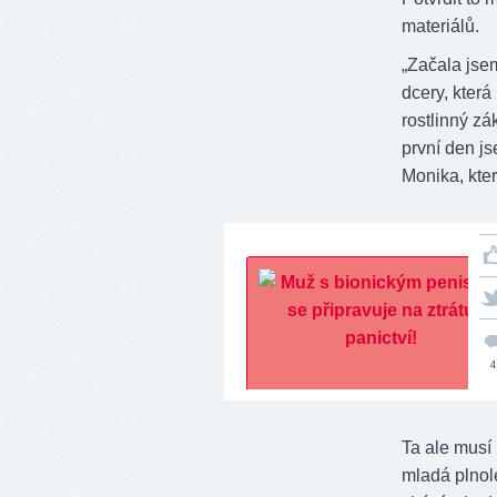
materiálů.
„Začala jse
dcery, kter
rostlinný z
první den j
Monika, kter
4
Ta ale musí 
mladá plnole