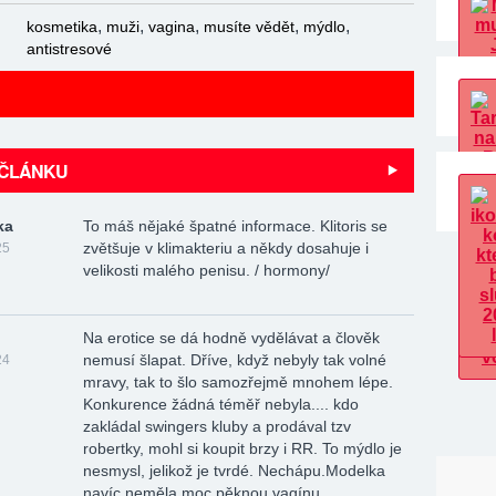
,
,
,
,
,
kosmetika
muži
vagina
musíte vědět
mýdlo
antistresové
 ČLÁNKU
ka
To máš nějaké špatné informace. Klitoris se
zvětšuje v klimakteriu a někdy dosahuje i
25
velikosti malého penisu. / hormony/
Na erotice se dá hodně vydělávat a člověk
nemusí šlapat. Dříve, když nebyly tak volné
24
mravy, tak to šlo samozřejmě mnohem lépe.
Konkurence žádná téměř nebyla.... kdo
zakládal swingers kluby a prodával tzv
robertky, mohl si koupit brzy i RR. To mýdlo je
nesmysl, jelikož je tvrdé. Nechápu.Modelka
navíc neměla moc pěknou vagínu.