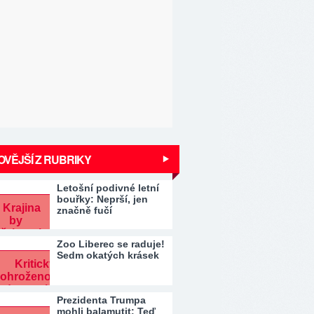
VĚJŠÍ Z RUBRIKY
Letošní podivné letní
bouřky: Neprší, jen
značně fučí
Zoo Liberec se raduje!
Sedm okatých krásek
Prezidenta Trumpa
mohli balamutit: Teď