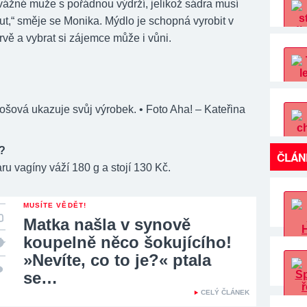
vážné muže s pořádnou výdrží, jelikož sádra musí
out,“ směje se Monika. Mýdlo je schopná vyrobit v
rvě a vybrat si zájemce může i vůni.
ošová ukazuje svůj výrobek.
• Foto Aha! – Kateřina
?
ČLÁN
ru vagíny váží 180 g a stojí 130 Kč.
MUSÍTE VĚDĚT!
Matka našla v synově
koupelně něco šokujícího!
»Nevíte, co to je?« ptala
se…
CELÝ ČLÁNEK