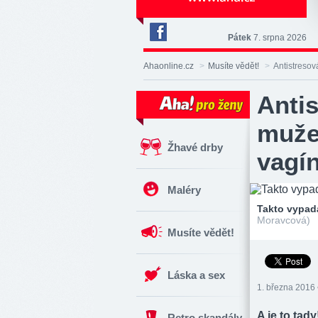
Pátek
7. srpna 2026
Deník
Aha!
Ahaonline.cz
>
Musíte vědět!
>
Antistresov
na
Facebooku
Anti
muže
Žhavé drby
vagí
Maléry
Takto vypad
Moravcová)
Musíte vědět!
Láska a sex
1. března 2016 
A je to tad
Retro skandály