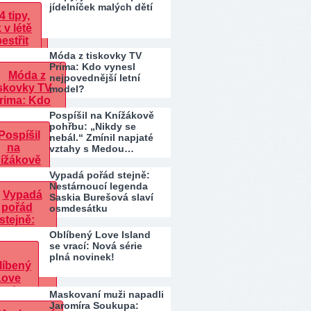
jídelníček malých dětí
Móda z tiskovky TV
Prima: Kdo vynesl
nejpovednější letní
model?
Pospíšil na Knížákově
pohřbu: „Nikdy se
nebál.“ Zmínil napjaté
vztahy s Medou…
Vypadá pořád stejně:
Nestárnoucí legenda
Saskia Burešová slaví
osmdesátku
Oblíbený Love Island
se vrací: Nová série
plná novinek!
Maskovaní muži napadli
Jaromíra Soukupa: