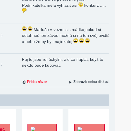
Podnikatelka měla vyhlásit asi
konkurz .....
Marfušo = vezmi si zrcádko,pokud si
53
odtáhneš ten závěs možná si na ten svůj uvidíš
a nebo že by byl majinkatej
Fuj to jsou lidi úchylní, ale co naplat, když to
někdo bude kupovat.
57
Přidat názor
Zobrazit celou diskuzi