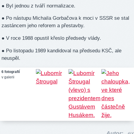
● Byl jednou z tváří normalizace.
● Po nástupu Michaila Gorbačova k moci v SSSR se stal
zastáncem jeho reforem a přestavby.
● V roce 1988 opustil křeslo předsedy vlády.
● Po listopadu 1989 kandidoval na předsedu KSČ, ale
neuspěl.
6 fotografií
v galerii
Autor:
ex