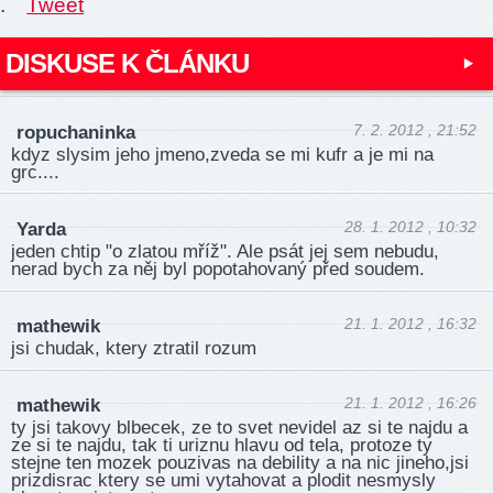
.
Tweet
DISKUSE K ČLÁNKU
7. 2. 2012 , 21:52
ropuchaninka
kdyz slysim jeho jmeno,zveda se mi kufr a je mi na
grc....
28. 1. 2012 , 10:32
Yarda
jeden chtip "o zlatou mříž". Ale psát jej sem nebudu,
nerad bych za něj byl popotahovaný před soudem.
21. 1. 2012 , 16:32
mathewik
jsi chudak, ktery ztratil rozum
21. 1. 2012 , 16:26
mathewik
ty jsi takovy blbecek, ze to svet nevidel az si te najdu a
ze si te najdu, tak ti uriznu hlavu od tela, protoze ty
stejne ten mozek pouzivas na debility a na nic jineho,jsi
prizdisrac ktery se umi vytahovat a plodit nesmysly