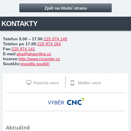
Zpět na titulní stranu
KONTAKTY
Telefon 9.00 – 17.00
:
225 974 140
Telefon po 17.00
:
225 974 164
Fax
:
225 974 141
E-mail
:
aha@ahaonline.cz
Inzerce
:
http://www.cncenter.cz
Soutěže
:
pravidla soutěží
Klasická verze
Mobilní verze
VÝBĚR
Aktuálně