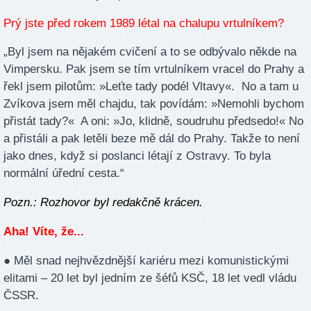
Prý jste před rokem 1989 létal na chalupu vrtulníkem?
„Byl jsem na nějakém cvičení a to se odbývalo někde na
Vimpersku. Pak jsem se tím vrtulníkem vracel do Prahy a
řekl jsem pilotům: »Leťte tady podél Vltavy«. No a tam u
Zvíkova jsem měl chajdu, tak povídám: »Nemohli bychom
přistát tady?« A oni: »Jo, klidně, soudruhu předsedo!« No
a přistáli a pak letěli beze mě dál do Prahy. Takže to není
jako dnes, když si poslanci létají z Ostravy. To byla
normální úřední cesta.“
Pozn.: Rozhovor byl redakčně krácen.
Aha! Víte, že...
● Měl snad nejhvězdnější kariéru mezi komunistickými
elitami – 20 let byl jedním ze šéfů KSČ, 18 let vedl vládu
ČSSR.