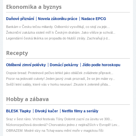
Ekonomika a byznys
Daňové přiznání
Novela zákoníku práce
Nadace EPCG
Bankám v Česku tečou miliardy. Odborníci vysvětlují, co stojí za jejic...
Železniční zakázka století míří k Českým drahám. Jako vítěze je schvál...
Legendární česká likérka se propadla do hlubší ztráty. Zachraňují ji d...
Recepty
Oblíbené zimní polévky
Domácí pekárny
Jídlo podle horoskopu
Oopsie bread: Proteinové pečivo lehké jako obláček zvládnete připravit...
Pozor na jedovaté cukety! Jeden jasný znak prozradí, že se jim máte vy...
Svěží letní saláty, které vás v horku neunaví: Zkuste k zelenině přida...
Hobby a zábava
BLESK Tlapky
Divoký kačer
Netflix filmy a seriály
Sraz v šest ráno. Vrchol festivalu Tóny Dolomit zazní za úsvitu ve 300...
Nízkorozpočtová dovolená? Chorvatsko jedno z nejdražších v Evropě! Lev...
OBRAZEM: Modré slzy na Tchaj-wanu mění moře v magickou říši