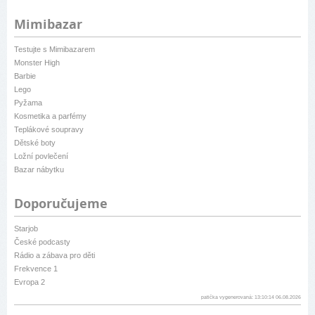
Mimibazar
Testujte s Mimibazarem
Monster High
Barbie
Lego
Pyžama
Kosmetika a parfémy
Teplákové soupravy
Dětské boty
Ložní povlečení
Bazar nábytku
Doporučujeme
Starjob
České podcasty
Rádio a zábava pro děti
Frekvence 1
Evropa 2
patička vygenerovaná: 13:10:14 06.08.2026