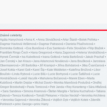
Známé celebrity
Agáta Hanychová
•
Anna K.
•
Anna Slováčková
•
Artur Štaidl
•
Bolek Polívka
•
Dagmar Havlová-Veškrnová
•
Dagmar Patrasová
•
Daniela Písařovicová
•
Dominika Gottová
•
Eva Burešová
•
Eva Samková
•
Felix Slováček
•
Filip Blažek
•
František Ringo Čech
•
Hana Gregorová
•
Hana Zagorová
•
Helena Vondráčková
•
Hynek Čermák
•
Iva Kubelková
•
Ivana Gottová
•
Iveta Bartošová
•
Jakub Prachař
•
Jan Čenský
•
Jan Kraus
•
Jana Adamcová Nováková
•
Jana Boušková
•
Jaroslava
Obermaierová
•
Jiří Bartoška
•
Jiří Krampol
•
Jiřina Bohdalová
•
Jitka Čvančarová
•
Josef Kokta
•
Karel Gott
•
Karel Šíp
•
Kate Middleton
•
Kateřina Brožová
•
Libor
Bouček
•
Linda Rybová
•
Lucie Bílá
•
Lucie Borhyová
•
Lucie Šafářová
•
Lucie
Vondráčková
•
Lukáš Vaculík
•
Mahulena Bočanová
•
Marek Eben
•
Marta
Kubišová
•
Martin Dejdar
•
Michal David
•
Monika Marešová-Poslušná
•
Ondřej
Gregor Brzobohatý
•
Pavla Tomicová
•
Petr Janda
•
Rey Koranteng
•
Sára Affašová
•
Sara Sandeva
•
Simona Krainová
•
Štefan Margita
•
Taťána Kuchařová
•
Tatiana
Dyková
•
Tereza Kostková
•
Tomáš Plekanec
•
Václav Neckář
•
Veronika Arichteva
•
Veronika Gajerová
•
Veronika Žilková
•
Vojtěch Dyk
•
Vojtěch Kotek
•
Zdeněk
Pohlreich
•
princ George
•
princ Harry