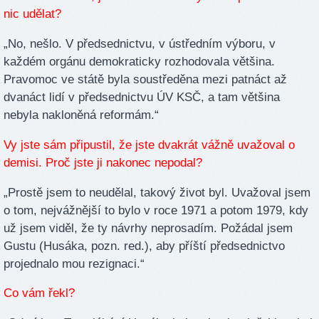
nic udělat?
„No, nešlo. V předsednictvu, v ústředním výboru, v
každém orgánu demokraticky rozhodovala většina.
Pravomoc ve státě byla soustředěna mezi patnáct až
dvanáct lidí v předsednictvu ÚV KSČ, a tam většina
nebyla nakloněná reformám.“
Vy jste sám připustil, že jste dvakrát vážně uvažoval o
demisi. Proč jste ji nakonec nepodal?
„Prostě jsem to neudělal, takový život byl. Uvažoval jsem
o tom, nejvážnější to bylo v roce 1971 a potom 1979, kdy
už jsem viděl, že ty návrhy neprosadím. Požádal jsem
Gustu (Husáka, pozn. red.), aby příští předsednictvo
projednalo mou rezignaci.“
Co vám řekl?