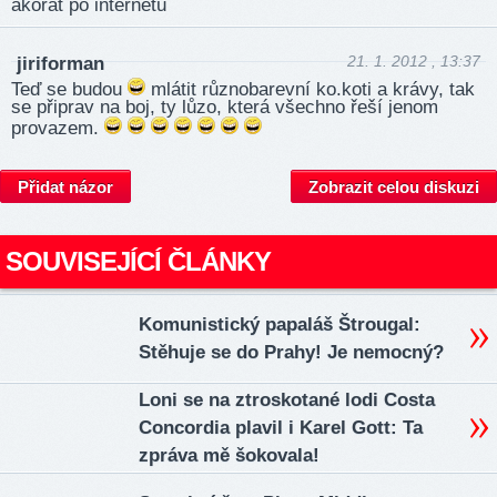
akorat po internetu
21. 1. 2012 , 13:37
jiriforman
Teď se budou
mlátit různobarevní ko.koti a krávy, tak
se připrav na boj, ty lůzo, která všechno řeší jenom
provazem.
Přidat názor
Zobrazit celou diskuzi
SOUVISEJÍCÍ ČLÁNKY
Komunistický papaláš Štrougal:
Stěhuje se do Prahy! Je nemocný?
Loni se na ztroskotané lodi Costa
Concordia plavil i Karel Gott: Ta
zpráva mě šokovala!