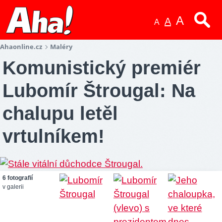
A
A
A
Ahaonline.cz
Maléry
Komunistický premiér
Lubomír Štrougal: Na
chalupu letěl
vrtulníkem!
6 fotografií
v galerii