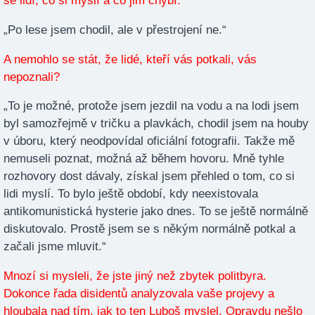
se lidí, co si myslí a co jim chybí.
„Po lese jsem chodil, ale v přestrojení ne.“
A nemohlo se stát, že lidé, kteří vás potkali, vás
nepoznali?
„To je možné, protože jsem jezdil na vodu a na lodi jsem
byl samozřejmě v tričku a plavkách, chodil jsem na houby
v úboru, který neodpovídal oficiální fotografii. Takže mě
nemuseli poznat, možná až během hovoru. Mně tyhle
rozhovory dost dávaly, získal jsem přehled o tom, co si
lidi myslí. To bylo ještě období, kdy neexistovala
antikomunistická hysterie jako dnes. To se ještě normálně
diskutovalo. Prostě jsem se s někým normálně potkal a
začali jsme mluvit.“
Mnozí si mysleli, že jste jiný než zbytek politbyra.
Dokonce řada disidentů analyzovala vaše projevy a
hloubala nad tím, jak to ten Luboš myslel. Opravdu nešlo