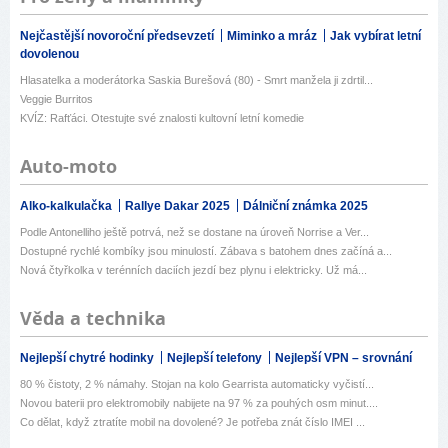
Nejčastější novoroční předsevzetí
Miminko a mráz
Jak vybírat letní
dovolenou
Hlasatelka a moderátorka Saskia Burešová (80) - Smrt manžela ji zdrtil...
Veggie Burritos
KVÍZ: Rafťáci. Otestujte své znalosti kultovní letní komedie
Auto-moto
Alko-kalkulačka
Rallye Dakar 2025
Dálniční známka 2025
Podle Antonelliho ještě potrvá, než se dostane na úroveň Norrise a Ver...
Dostupné rychlé kombíky jsou minulostí. Zábava s batohem dnes začíná a...
Nová čtyřkolka v terénních daciích jezdí bez plynu i elektricky. Už má...
Věda a technika
Nejlepší chytré hodinky
Nejlepší telefony
Nejlepší VPN – srovnání
80 % čistoty, 2 % námahy. Stojan na kolo Gearrista automaticky vyčistí...
Novou baterii pro elektromobily nabijete na 97 % za pouhých osm minut....
Co dělat, když ztratíte mobil na dovolené? Je potřeba znát číslo IMEI ...