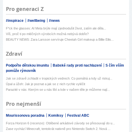
Pro generaci Z
#inspirace
#wellbeing
#news
F*ck the glasses: AI Meta brýle mají zjednodušit život, zatím ale děla...
Víš, proč ti po mléčných výrobcích možná nebývá dobře?
BEAUTY NEWS: Zara Larsson servíruje Cheetah Girl makeup a Billie Eilis...
Zdraví
Podpořte dětskou imunitu
Babské rady proti nachlazení
S čím vším
pomůže rýmovník
Jak se zdravě zchladit v tropických vedrech: Co pomáhá a kdy už riskuj...
Úpal a úžeh: Jak je poznat a jak se z nich rychle vyléčit
Parazité v nás: Kterým se u nás líbí a kde v našem těle je můžeme nají...
Pro nejmenší
Mourissonova poradna
Komiksy
Festival ABC
Forza Horizon 6 (recenze): Oblíbené arkádové závody se přesouvají do u...
Zase vychází Minecraft, tentokrát nativně pro Nintendo Switch 2. Nová ...