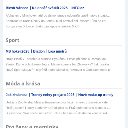
Blesk Vánoce
Kalendář svátků 2025
INFO.cz
Afghánec v Mnichově najel do demonstrace odborářů, zabil matku s batol...
Kandidatura Karla Řehky do Senátu budí pozdvižení. Ministr Zůna ho kri...
Korupce na Bulovce: Státní zástupce obžaloval 5 lidí!
Sport
MS hokej 2025
Biatlon
Liga mistrů
Hraje Plzeň v Teplicích o Martina Hyského? Slavia při chuti a Roman Ma...
Zimák: Divné ticho kolem Jágra. Má se Kometa bát Zbrojovky? Jak posklá...
Nový Sport Magazín: největší triumf Messiho, rozhovor s Gudasem nebo p...
Móda a krása
Jak zhubnout
Trendy nehty pro jaro 2025
Nové make-up trendy
Unikát v Zoo Praha: Mezi antilopami se prochází miminko zoborožce kafe...
Řidiči, pozor! Tunely Lochkov a Cholupice na Pražském okruhu budou o v...
Supershow Ztraceného na Letné: Jak se bez nervů dostat na koncert roku...
Pro ženy a maminky