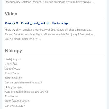
Recenze hry Splatoon Raiders. Nintendo proměnilo svou multiplayerovou ...
Video
Prostor X
Branky, body, kokoti
Fortuna liga
Hraje Plzeň v Teplicích o Martina Hyského? Slavia při chuti a Roman Ma...
Zimák: Divné ticho kolem Jágra. Má se Kometa bát Zbrojovky? Jak posklá...
Jak se měnil Sámer Issa (41)?
Nákupy
hledejceny.cz
Zboží Živě
Osobní vozy
Zboží Dáma
zbozi.blesk.cz
Jak na prohlídku ojetého vozu?
HobbyKompas
Auto pro začátečníka do 100 000 Kč
Zboží Auto
Ojetá Škoda Octavia
Jak vybrat auto?