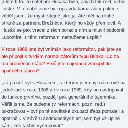
„Odmítl to. To naléhání Husáka bylo, abych tak řekl, velmi
lidské. V té době jsme byli opravdu kamarádi v politice,
věděl jsem, že myslí stejně jako já. Ale měl na druhé
straně za partnera Brežněva, který ho vždy přemluvil. A
Husák se pak vracel z těch porad s ním a mluvil podobně:
Lubomíre, s těmi reformami nemůžeme uspět.“
V roce 1968 jste byl vnímán jako reformátor, pak jste se
ale připojil k tvrdým normalizátorům typu Biľaka. Co za
tou proměnou stálo? Proč jste najednou vstoupil do
opačného tábora?
„Já prostě byl s Husákem, s kterým jsem byl názorově na
jedné lodi v roce 1968 a i v roce 1969, kdy on nastupoval
do funkce prvního, později pak generálního tajemníka.
Věřili jsme, že budeme (v reformách, pozn. red.)
pokračovat – byť po té sovětské okupaci třeba pomaleji a
opatrněji. V závěru sedmdesátých let jsem byl už úplně
sám, kdo takhle vystupoval.“