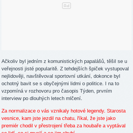
Ačkoliv byl jedním z komunistických papalášů, těšil se u
veřejnosti jisté popularitě. Z tehdejších špiček vystupoval
nejlidověji, navštěvoval sportovní utkání, dokonce byl
ochotný bavit se s obyčejnými lidmi o politice. I na to
vzpomíná v rozhovoru pro časopis Týden, prvním
interview po dlouhých letech mlčení.
Za normalizace o vás vznikaly hotové legendy. Starosta
vesnice, kam jste jezdil na chatu, říkal, že jste jako
premiér chodil v přestrojení třeba za houbaře a vyptával