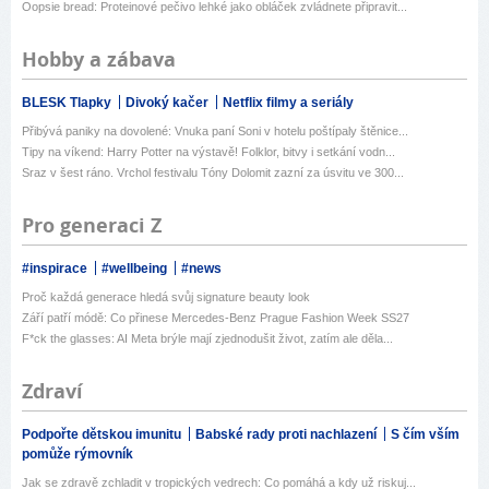
Oopsie bread: Proteinové pečivo lehké jako obláček zvládnete připravit...
Hobby a zábava
BLESK Tlapky
Divoký kačer
Netflix filmy a seriály
Přibývá paniky na dovolené: Vnuka paní Soni v hotelu poštípaly štěnice...
Tipy na víkend: Harry Potter na výstavě! Folklor, bitvy i setkání vodn...
Sraz v šest ráno. Vrchol festivalu Tóny Dolomit zazní za úsvitu ve 300...
Pro generaci Z
#inspirace
#wellbeing
#news
Proč každá generace hledá svůj signature beauty look
Září patří módě: Co přinese Mercedes-Benz Prague Fashion Week SS27
F*ck the glasses: AI Meta brýle mají zjednodušit život, zatím ale děla...
Zdraví
Podpořte dětskou imunitu
Babské rady proti nachlazení
S čím vším
pomůže rýmovník
Jak se zdravě zchladit v tropických vedrech: Co pomáhá a kdy už riskuj...