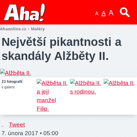
A
A
A
Ahaonline.cz
Maléry
Největší pikantnosti a
skandály Alžběty II.
23 fotografií
v galerii
.
Tweet
7. února 2017 • 05:00