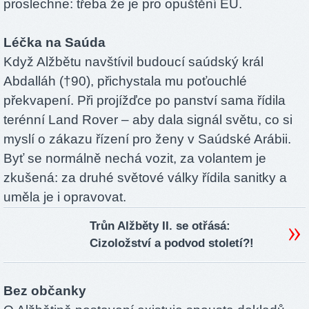
proslechne: třeba že je pro opuštění EU.
Léčka na Saúda
Když Alžbětu navštívil budoucí saúdský král
Abdalláh (†90), přichystala mu poťouchlé
překvapení. Při projížďce po panství sama řídila
terénní Land Rover – aby dala signál světu, co si
myslí o zákazu řízení pro ženy v Saúdské Arábii.
Byť se normálně nechá vozit, za volantem je
zkušená: za druhé světové války řídila sanitky a
uměla je i opravovat.
Trůn Alžběty II. se otřásá:
Cizoložství a podvod století?!
Bez občanky