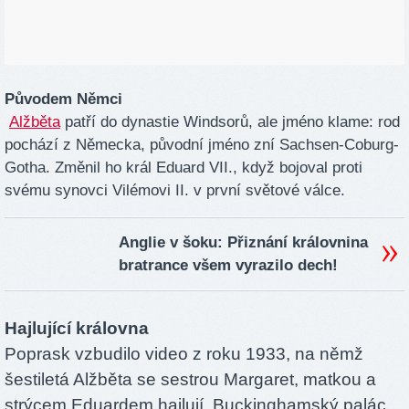
Původem Němci
Alžběta
patří do dynastie Windsorů, ale jméno klame: rod
pochází z Německa, původní jméno zní Sachsen-Coburg-
Gotha. Změnil ho král Eduard VII., když bojoval proti
svému synovci Vilémovi II. v první světové válce.
Anglie v šoku: Přiznání královnina
bratrance všem vyrazilo dech!
Hajlující královna
Poprask vzbudilo video z roku 1933, na němž
šestiletá Alžběta se sestrou Margaret, matkou a
strýcem Eduardem hajlují. Buckinghamský palác