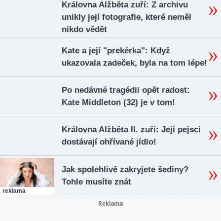
Královna Alžběta zuří: Z archivu
unikly její fotografie, které neměl
nikdo vědět
Kate a její "prekérka": Když
ukazovala zadeček, byla na tom lépe!
Po nedávné tragédii opět radost:
Kate Middleton (32) je v tom!
Královna Alžběta II. zuří: Její pejsci
dostávají ohřívané jídlo!
Jak spolehlivě zakryjete šediny?
Tohle musíte znát
reklama