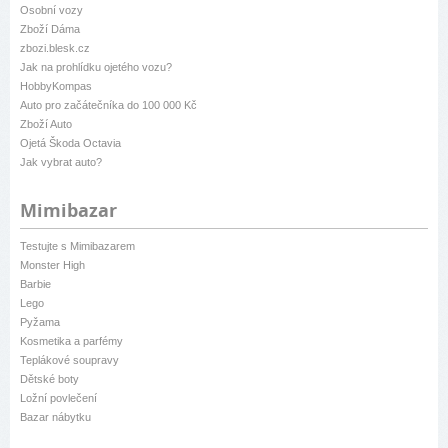
Osobní vozy
Zboží Dáma
zbozi.blesk.cz
Jak na prohlídku ojetého vozu?
HobbyKompas
Auto pro začátečníka do 100 000 Kč
Zboží Auto
Ojetá Škoda Octavia
Jak vybrat auto?
Mimibazar
Testujte s Mimibazarem
Monster High
Barbie
Lego
Pyžama
Kosmetika a parfémy
Teplákové soupravy
Dětské boty
Ložní povlečení
Bazar nábytku