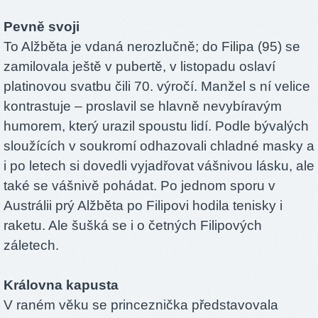
Pevně svoji
To Alžběta je vdaná nerozlučně; do Filipa (95) se
zamilovala ještě v pubertě, v listopadu oslaví
platinovou svatbu čili 70. výročí. Manžel s ní velice
kontrastuje – proslavil se hlavně nevybíravým
humorem, který urazil spoustu lidí. Podle bývalých
sloužících v soukromí odhazovali chladné masky a
i po letech si dovedli vyjadřovat vášnivou lásku, ale
také se vášnivě pohádat. Po jednom sporu v
Austrálii prý Alžběta po Filipovi hodila tenisky i
raketu. Ale šušká se i o četných Filipových
záletech.
Královna kapusta
V raném věku se princeznička představovala