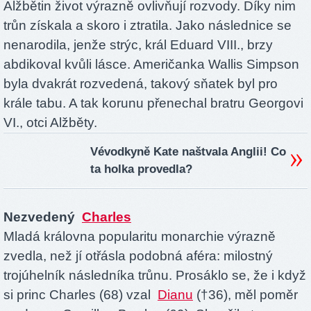
Alžbětin život výrazně ovlivňují rozvody. Díky nim
trůn získala a skoro i ztratila. Jako následnice se
nenarodila, jenže strýc, král Eduard VIII., brzy
abdikoval kvůli lásce. Američanka Wallis Simpson
byla dvakrát rozvedená, takový sňatek byl pro
krále tabu. A tak korunu přenechal bratru Georgovi
VI., otci Alžběty.
Vévodkyně Kate naštvala Anglii! Co
ta holka provedla?
Nezvedený
Charles
Mladá královna popularitu monarchie výrazně
zvedla, než jí otřásla podobná aféra: milostný
trojúhelník následníka trůnu. Prosáklo se, že i když
si princ Charles (68) vzal
Dianu
(†36), měl poměr