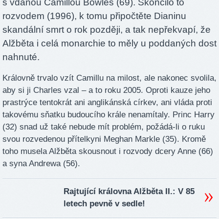
s vdanou Camillou Bowles (69). Skončilo to
rozvodem (1996), k tomu připočtěte Dianinu
skandální smrt o rok později, a tak nepřekvapí, že
Alžběta i celá monarchie to měly u poddaných dost
nahnuté.
Královně trvalo vzít Camillu na milost, ale nakonec svolila,
aby si ji Charles vzal – a to roku 2005. Oproti kauze jeho
prastrýce tentokrát ani anglikánská církev, ani vláda proti
takovému sňatku budoucího krále nenamítaly. Princ Harry
(32) snad už také nebude mít problém, požádá-li o ruku
svou rozvedenou přítelkyni Meghan Markle (35). Kromě
toho musela Alžběta skousnout i rozvody dcery Anne (66)
a syna Andrewa (56).
Rajtující královna Alžběta II.: V 85
letech pevně v sedle!