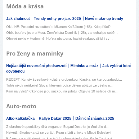
Móda a krása
Jak zhubnout
Trendy nehty pro jaro 2025
Nové make-up trendy
ONLINE: Poslední rozloučení s Milanem Knížákem (†86). Kdo přišel?
Oběť bouře v jezeru Most: Zemřel táta Dominik (†28), zanechal po sobě ...
Ohnivé peklo v Hodoníně: Hořela ubytovna, hasiči evakuovali lidi i zví...
Pro ženy a maminky
Nejčastější novoroční předsevzetí
Miminko a mráz
Jak vybírat letní
dovolenou
RECEPT: Kynutý švestkový koláč s drobenkou. Klasika, se kterou zaboduj...
Tohle nikdy neříkejte! Slova, kterými rodiče dětem ubližují ze všeho n...
Kam na výlet? Krkonoše jsou sázkou na jistotu. Objevte 10 nejlepších m...
Auto-moto
Alko-kalkulačka
Rallye Dakar 2025
Dálniční známka 2025
Z okruhové specialitky čirá elegance. Bugatti Destrier je třetí dílo d...
Největší škodovka už se vyrábí. Peaq sjíždí z linky v Mladé Boleslavi
FIA nechce rušit algoritmy, které řídí pohonné jednotky. Podle Tombazi...