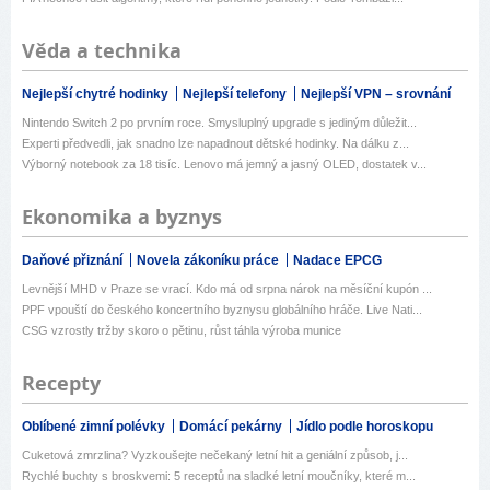
Věda a technika
Nejlepší chytré hodinky
Nejlepší telefony
Nejlepší VPN – srovnání
Nintendo Switch 2 po prvním roce. Smysluplný upgrade s jediným důležit...
Experti předvedli, jak snadno lze napadnout dětské hodinky. Na dálku z...
Výborný notebook za 18 tisíc. Lenovo má jemný a jasný OLED, dostatek v...
Ekonomika a byznys
Daňové přiznání
Novela zákoníku práce
Nadace EPCG
Levnější MHD v Praze se vrací. Kdo má od srpna nárok na měsíční kupón ...
PPF vpouští do českého koncertního byznysu globálního hráče. Live Nati...
CSG vzrostly tržby skoro o pětinu, růst táhla výroba munice
Recepty
Oblíbené zimní polévky
Domácí pekárny
Jídlo podle horoskopu
Cuketová zmrzlina? Vyzkoušejte nečekaný letní hit a geniální způsob, j...
Rychlé buchty s broskvemi: 5 receptů na sladké letní moučníky, které m...