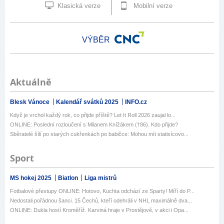
Klasická verze
Mobilní verze
VÝBĚR
Aktuálně
Blesk Vánoce
Kalendář svátků 2025
INFO.cz
Když je vrchol každý rok, co přijde příště? Let It Roll 2026 zaujal lo...
ONLINE: Poslední rozloučení s Milanem Knížákem (†86). Kdo přijde?
Sběratelé šílí po starých cukřenkách po babičce: Mohou mít statisícovo...
Sport
MS hokej 2025
Biatlon
Liga mistrů
Fotbalové přestupy ONLINE: Hotovo, Kuchta odchází ze Sparty! Míří do P...
Nedostali pořádnou šanci. 15 Čechů, kteří odehráli v NHL maximálně dva...
ONLINE: Dukla hostí Kroměříž. Karviná hraje v Prostějově, v akci i Opa...