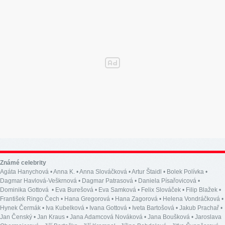
Známé celebrity
Agáta Hanychová
•
Anna K.
•
Anna Slováčková
•
Artur Štaidl
•
Bolek Polívka
•
Dagmar Havlová-Veškrnová
•
Dagmar Patrasová
•
Daniela Písařovicová
•
Dominika Gottová
•
Eva Burešová
•
Eva Samková
•
Felix Slováček
•
Filip Blažek
•
František Ringo Čech
•
Hana Gregorová
•
Hana Zagorová
•
Helena Vondráčková
•
Hynek Čermák
•
Iva Kubelková
•
Ivana Gottová
•
Iveta Bartošová
•
Jakub Prachař
•
Jan Čenský
•
Jan Kraus
•
Jana Adamcová Nováková
•
Jana Boušková
•
Jaroslava