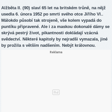
Alžběta II. (90) slaví 65 let na britském trůně, na nějž
usedla 6. února 1952 po smrti svého otce Jiřího VI..
Málokdo působí tak strojeně, vše kolem vypadá do
puntíku připravené. Ale i za maskou dokonalé dámy se
skrývá pestrý život, pikantnosti dokládají vzácná
svědectví. Některé kapitoly by nejradši vymazala, jiné
by prožila s větším nadšením. Nebýt královnou.