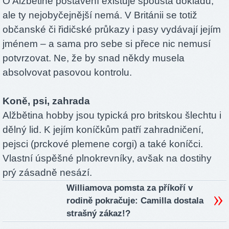
O Alžbětině postavení existuje spousta dokladů,
ale ty nejobyčejnější nemá. V Británii se totiž
občanské či řidičské průkazy i pasy vydávají jejím
jménem – a sama pro sebe si přece nic nemusí
potvrzovat. Ne, že by snad někdy musela
absolvovat pasovou kontrolu.
Koně, psi, zahrada
Alžbětina hobby jsou typická pro britskou šlechtu i
dělný lid. K jejím koníčkům patří zahradničení,
pejsci (prckové plemene corgi) a také koníčci.
Vlastní úspěšné plnokrevníky, avšak na dostihy
prý zásadně nesází.
Williamova pomsta za příkoří v
rodině pokračuje: Camilla dostala
strašný zákaz!?