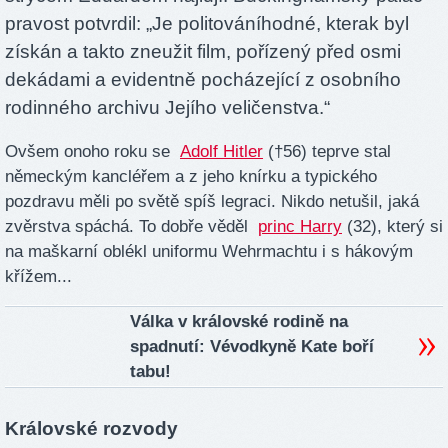
pravost potvrdil: „Je politováníhodné, kterak byl
získán a takto zneužit film, pořízený před osmi
dekádami a evidentně pocházející z osobního
rodinného archivu Jejího veličenstva.“
Ovšem onoho roku se
Adolf Hitler
(†56) teprve stal
německým kancléřem a z jeho knírku a typického
pozdravu měli po světě spíš legraci. Nikdo netušil, jaká
zvěrstva spáchá. To dobře věděl
princ Harry
(32), který si
na maškarní oblékl uniformu Wehrmachtu i s hákovým
křížem...
Válka v královské rodině na
spadnutí: Vévodkyně Kate boří
tabu!
Královské rozvody