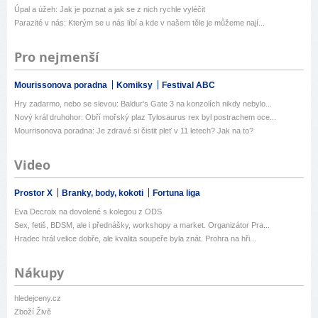
Úpal a úžeh: Jak je poznat a jak se z nich rychle vyléčit
Parazité v nás: Kterým se u nás líbí a kde v našem těle je můžeme nají...
Pro nejmenší
Mourissonova poradna
Komiksy
Festival ABC
Hry zadarmo, nebo se slevou: Baldur's Gate 3 na konzolích nikdy nebylo...
Nový král druhohor: Obří mořský plaz Tylosaurus rex byl postrachem oce...
Mourrisonova poradna: Je zdravé si čistit pleť v 11 letech? Jak na to?
Video
Prostor X
Branky, body, kokoti
Fortuna liga
Eva Decroix na dovolené s kolegou z ODS
Sex, fetiš, BDSM, ale i přednášky, workshopy a market. Organizátor Pra...
Hradec hrál velice dobře, ale kvalita soupeře byla znát. Prohra na hři...
Nákupy
hledejceny.cz
Zboží Živě