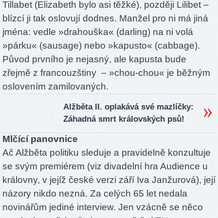
Tillabet (Elizabeth bylo asi těžké), později Lilibet –
blízcí ji tak oslovují dodnes. Manžel pro ni má jiná
jména: vedle »drahouška« (darling) na ni volá
»párku« (sausage) nebo »kapusto« (cabbage).
Původ prvního je nejasný, ale kapusta bude
zřejmě z francouzštiny – »chou-chou« je běžným
oslovením zamilovaných.
Alžběta II. oplakává své mazlíčky:
Záhadná smrt královských psů!
Mlčící panovnice
Ač Alžběta politiku sleduje a pravidelně konzultuje
se svým premiérem (viz divadelní hra Audience u
královny, v jejíž české verzi září Iva Janžurová), její
názory nikdo nezná. Za celých 65 let nedala
novinářům jediné interview. Jen vzácně se něco