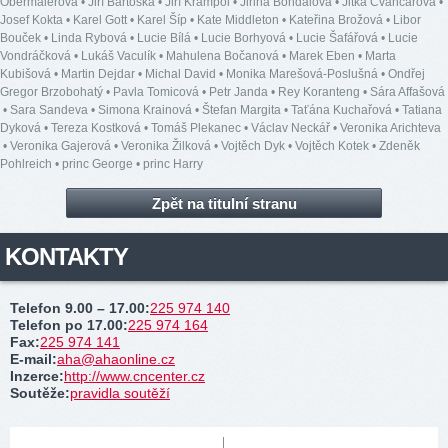
Obermaierová
•
Jiří Bartoška
•
Jiří Krampol
•
Jiřina Bohdalová
•
Jitka Čvančarová
•
Josef Kokta
•
Karel Gott
•
Karel Šíp
•
Kate Middleton
•
Kateřina Brožová
•
Libor
Bouček
•
Linda Rybová
•
Lucie Bílá
•
Lucie Borhyová
•
Lucie Šafářová
•
Lucie
Vondráčková
•
Lukáš Vaculík
•
Mahulena Bočanová
•
Marek Eben
•
Marta
Kubišová
•
Martin Dejdar
•
Michal David
•
Monika Marešová-Poslušná
•
Ondřej
Gregor Brzobohatý
•
Pavla Tomicová
•
Petr Janda
•
Rey Koranteng
•
Sára Affašová
•
Sara Sandeva
•
Simona Krainová
•
Štefan Margita
•
Taťána Kuchařová
•
Tatiana
Dyková
•
Tereza Kostková
•
Tomáš Plekanec
•
Václav Neckář
•
Veronika Arichteva
•
Veronika Gajerová
•
Veronika Žilková
•
Vojtěch Dyk
•
Vojtěch Kotek
•
Zdeněk
Pohlreich
•
princ George
•
princ Harry
Zpět na titulní stranu
KONTAKTY
Telefon 9.00 – 17.00
:
225 974 140
Telefon po 17.00
:
225 974 164
Fax
:
225 974 141
E-mail
:
aha@ahaonline.cz
Inzerce
:
http://www.cncenter.cz
Soutěže
:
pravidla soutěží