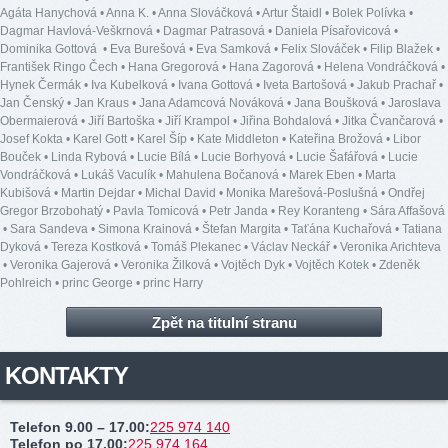
Agáta Hanychová
•
Anna K.
•
Anna Slováčková
•
Artur Štaidl
•
Bolek Polívka
•
Dagmar Havlová-Veškrnová
•
Dagmar Patrasová
•
Daniela Písařovicová
•
Dominika Gottová
•
Eva Burešová
•
Eva Samková
•
Felix Slováček
•
Filip Blažek
•
František Ringo Čech
•
Hana Gregorová
•
Hana Zagorová
•
Helena Vondráčková
•
Hynek Čermák
•
Iva Kubelková
•
Ivana Gottová
•
Iveta Bartošová
•
Jakub Prachař
•
Jan Čenský
•
Jan Kraus
•
Jana Adamcová Nováková
•
Jana Boušková
•
Jaroslava
Obermaierová
•
Jiří Bartoška
•
Jiří Krampol
•
Jiřina Bohdalová
•
Jitka Čvančarová
•
Josef Kokta
•
Karel Gott
•
Karel Šíp
•
Kate Middleton
•
Kateřina Brožová
•
Libor
Bouček
•
Linda Rybová
•
Lucie Bílá
•
Lucie Borhyová
•
Lucie Šafářová
•
Lucie
Vondráčková
•
Lukáš Vaculík
•
Mahulena Bočanová
•
Marek Eben
•
Marta
Kubišová
•
Martin Dejdar
•
Michal David
•
Monika Marešová-Poslušná
•
Ondřej
Gregor Brzobohatý
•
Pavla Tomicová
•
Petr Janda
•
Rey Koranteng
•
Sára Affašová
•
Sara Sandeva
•
Simona Krainová
•
Štefan Margita
•
Taťána Kuchařová
•
Tatiana
Dyková
•
Tereza Kostková
•
Tomáš Plekanec
•
Václav Neckář
•
Veronika Arichteva
•
Veronika Gajerová
•
Veronika Žilková
•
Vojtěch Dyk
•
Vojtěch Kotek
•
Zdeněk
Pohlreich
•
princ George
•
princ Harry
Zpět na titulní stranu
KONTAKTY
Telefon 9.00 – 17.00
:
225 974 140
Telefon po 17.00
:
225 974 164