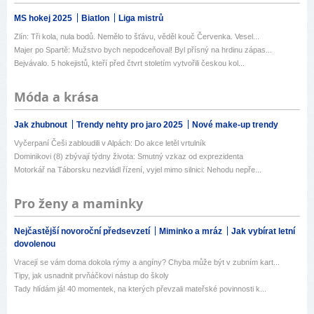
MS hokej 2025
Biatlon
Liga mistrů
Zlín: Tři kola, nula bodů. Nemělo to šťávu, věděl kouč Červenka. Vesel...
Majer po Spartě: Mužstvo bych nepodceňoval! Byl přísný na hrdinu zápas...
Bejvávalo. 5 hokejistů, kteří před čtvrt stoletím vytvořili českou kol...
Móda a krása
Jak zhubnout
Trendy nehty pro jaro 2025
Nové make-up trendy
Vyčerpaní Češi zabloudili v Alpách: Do akce letěl vrtulník
Dominikovi (8) zbývají týdny života: Smutný vzkaz od exprezidenta
Motorkář na Táborsku nezvládl řízení, vyjel mimo silnici: Nehodu nepře...
Pro ženy a maminky
Nejčastější novoroční předsevzetí
Miminko a mráz
Jak vybírat letní
dovolenou
Vracejí se vám doma dokola rýmy a angíny? Chyba může být v zubním kart...
Tipy, jak usnadnit prvňáčkovi nástup do školy
Tady hlídám já! 40 momentek, na kterých převzali mateřské povinnosti k...