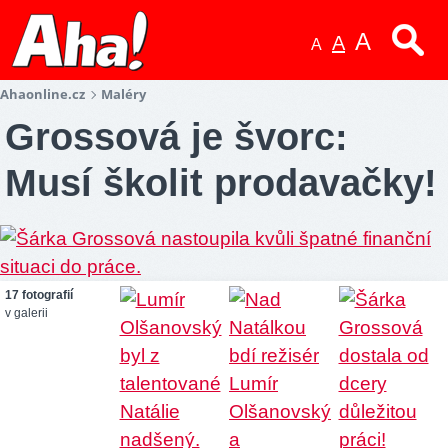
A
A
A
Ahaonline.cz
Maléry
Grossová je švorc:
Musí školit prodavačky!
17 fotografií
v galerii