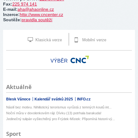
Fax
:
225 974 141
E-mail
:
aha@ahaonline.cz
Inzerce
:
http://www.cncenter.cz
Soutěže
:
pravidla soutěží
Klasická verze
Mobilní verze
VÝBĚR
Aktuálně
Blesk Vánoce
Kalendář svátků 2025
INFO.cz
Násilí bez motivu. Nihilistický terorismus vyrůstá z temných koutů int...
Noční můra v dovolenkovém ráji: Dívku (13) potrhala barakuda!
Jedinečný tulipán vyšlechtěný pro Frýdek-Místek: Připomíná historii vý...
Sport