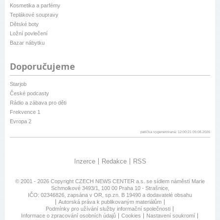
Kosmetika a parfémy
Teplákové soupravy
Dětské boty
Ložní povlečení
Bazar nábytku
Doporučujeme
Starjob
České podcasty
Rádio a zábava pro děti
Frekvence 1
Evropa 2
patička vygenerovaná: 12:00:21 09.08.2026
Inzerce
Redakce
RSS
© 2001 - 2026 Copyright
CZECH NEWS CENTER a.s.
se sídlem náměstí Marie
Schmolkové 3493/1, 100 00 Praha 10 - Strašnice,
IČO: 02346826, zapsána v OR, sp.zn. B 19490 a dodavatelé obsahu
Autorská práva k publikovaným materiálům
Podmínky pro užívání služby informační společnosti
Informace o zpracování osobních údajů
Cookies
Nastavení soukromí