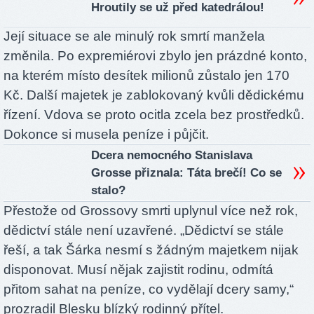
Hroutily se už před katedrálou!
Její situace se ale minulý rok smrtí manžela
změnila. Po expremiérovi zbylo jen prázdné konto,
na kterém místo desítek milionů zůstalo jen 170
Kč. Další majetek je zablokovaný kvůli dědickému
řízení. Vdova se proto ocitla zcela bez prostředků.
Dokonce si musela peníze i půjčit.
Dcera nemocného Stanislava
Grosse přiznala: Táta brečí! Co se
stalo?
Přestože od Grossovy smrti uplynul více než rok,
dědictví stále není uzavřené. „Dědictví se stále
řeší, a tak Šárka nesmí s žádným majetkem nijak
disponovat. Musí nějak zajistit rodinu, odmítá
přitom sahat na peníze, co vydělají dcery samy,“
prozradil Blesku blízký rodinný přítel.