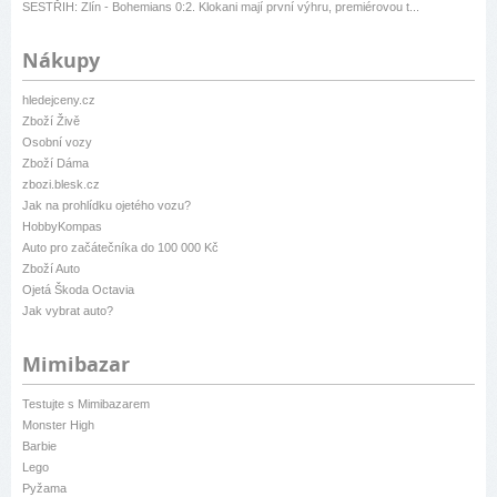
SESTŘIH: Zlín - Bohemians 0:2. Klokani mají první výhru, premiérovou t...
Nákupy
hledejceny.cz
Zboží Živě
Osobní vozy
Zboží Dáma
zbozi.blesk.cz
Jak na prohlídku ojetého vozu?
HobbyKompas
Auto pro začátečníka do 100 000 Kč
Zboží Auto
Ojetá Škoda Octavia
Jak vybrat auto?
Mimibazar
Testujte s Mimibazarem
Monster High
Barbie
Lego
Pyžama