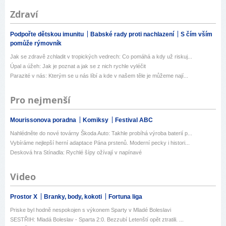
Zdraví
Podpořte dětskou imunitu
Babské rady proti nachlazení
S čím vším
pomůže rýmovník
Jak se zdravě zchladit v tropických vedrech: Co pomáhá a kdy už riskuj...
Úpal a úžeh: Jak je poznat a jak se z nich rychle vyléčit
Parazité v nás: Kterým se u nás líbí a kde v našem těle je můžeme nají...
Pro nejmenší
Mourissonova poradna
Komiksy
Festival ABC
Nahlédněte do nové továrny Škoda Auto: Takhle probíhá výroba baterií p...
Vybíráme nejlepší herní adaptace Pána prstenů. Moderní pecky i histori...
Desková hra Stínadla: Rychlé šípy ožívají v napínavé
Video
Prostor X
Branky, body, kokoti
Fortuna liga
Priske byl hodně nespokojen s výkonem Sparty v Mladé Boleslavi
SESTŘIH: Mladá Boleslav - Sparta 2:0. Bezzubí Letenští opět ztratili. ...