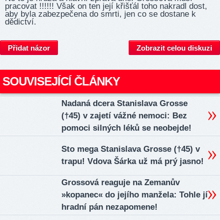
pracovat !!!!!! Však on ten její křišťál toho nakradl dost,
aby byla zabezpečena do smrti, jen co se dostane k
dědictví.
Přidat názor
Zobrazit celou diskuzi
SOUVISEJÍCÍ ČLÁNKY
Nadaná dcera Stanislava Grosse
(†45) v zajetí vážné nemoci: Bez
pomoci silných léků se neobejde!
Sto mega Stanislava Grosse (†45) v
trapu! Vdova Šárka už má prý jasno!
Grossová reaguje na Zemanův
»kopanec« do jejího manžela: Tohle jí
hradní pán nezapomene!