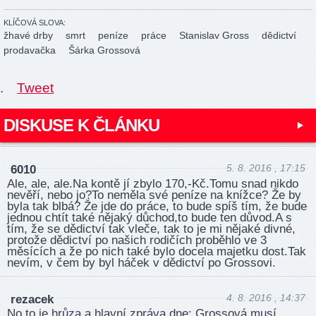
KLÍČOVÁ SLOVA:
žhavé drby
smrt
peníze
práce
Stanislav Gross
dědictví
prodavačka
Šárka Grossová
.
Tweet
DISKUSE K ČLÁNKU
5. 8. 2016 , 17:15
6010
Ale, ale, ale.Na kontě jí zbylo 170,-Kč.Tomu snad nikdo
nevěří, nebo jo?To neměla své peníze na knížce? Že by
byla tak blbá? Že jde do práce, to bude spíš tím, že bude
jednou chtít také nějaký důchod,to bude ten důvod.A s
tím, že se dědictví tak vleče, tak to je mi nějaké divné,
protože dědictví po našich rodičích proběhlo ve 3
měsících a že po nich také bylo docela majetku dost.Tak
nevím, v čem by byl háček v dědictví po Grossovi.
4. 8. 2016 , 14:37
rezacek
No to je hrůza a hlavní zpráva dne: Grossová musí