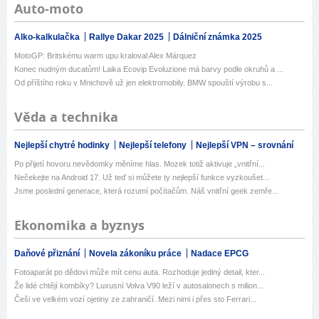
Auto-moto
Alko-kalkulačka
Rallye Dakar 2025
Dálniční známka 2025
MotoGP: Britskému warm upu kraloval Alex Márquez
Konec nudným ducatům! Laika Ecovip Evoluzione má barvy podle okruhů a ...
Od příštího roku v Mnichově už jen elektromobily. BMW spouští výrobu s...
Věda a technika
Nejlepší chytré hodinky
Nejlepší telefony
Nejlepší VPN – srovnání
Po přijetí hovoru nevědomky měníme hlas. Mozek totiž aktivuje „vnitřní...
Nečekejte na Android 17. Už teď si můžete ty nejlepší funkce vyzkoušet...
Jsme poslední generace, která rozumí počítačům. Náš vnitřní geek zemře...
Ekonomika a byznys
Daňové přiznání
Novela zákoníku práce
Nadace EPCG
Fotoaparát po dědovi může mít cenu auta. Rozhoduje jediný detail, kter...
Že lidé chtějí kombíky? Luxusní Volva V90 leží v autosalonech s milion...
Češi ve velkém vozí ojetiny ze zahraničí. Mezi nimi i přes sto Ferrari...