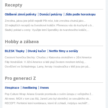
Recepty
Oblíbené zimní polévky
Domácí pekárny
Jídlo podle horoskopu
Zmrzlina, jakou jste ještě nejedli! Pět míst, kde zmrzlina chutná jako...
10 nejlepších receptů na švestkové koláče: Přenesou vás do kuchyně u b...
Sladký poklad u cesty: Využijte letní špendlíky do tvarohového koláče,...
Hobby a zábava
BLESK Tlapky
Divoký kačer
Netflix filmy a seriály
Cestovní horečka šlechty: Chuďas z Klatovska otrokářem v Jižní Americe
Filip Vondrášek: V Jižní Americe si lidé plují životem mnohem lehčeji,...
Osvěžení ve Schladmingu: Lamy, ferraty i koulovačka v létě jsou jen pá...
Pro generaci Z
#inspirace
#wellbeing
#news
Pop Culture Wrap: Ariana Grande promluvila o svém ústupu z veřejného ž...
Alt news: MGK v tom zas lítá, Jared Leto byl obviněný ze sexuálního ob...
RECEPT: Perfektní letní kombinace, které tě zchladí, i kdybys nechtěl*...