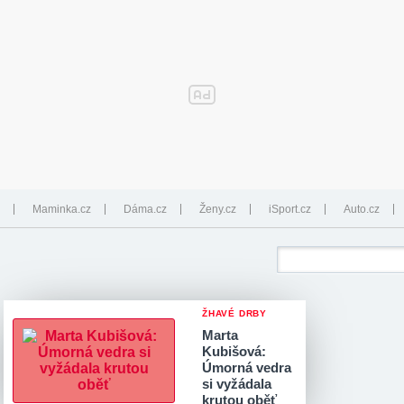
Maminka.cz
Dáma.cz
Ženy.cz
iSport.cz
Auto.cz
ŽHAVÉ DRBY
Marta
Kubišová:
Úmorná vedra
si vyžádala
krutou oběť