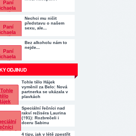
Nechci mu ničit
představu o našem
sexu, ale...
Bez alkoholu nám to
nejde...
KY ODJINUD
Tohle tělo Hájek
vyměnil za Belo: Nová
partnerka se ukázala v
plavkách
Speciální řečníci nad
rakví režiséra Laurina
(†91): Rozbrečeli i
dceru Sabinu
4 tipy, jak v létě zpestřit