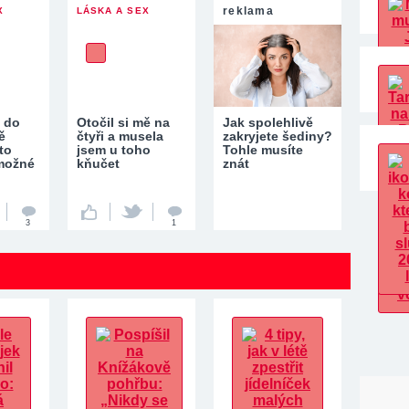
reklama
X
LÁSKA A SEX
 do
Otočil si mě na
Jak spolehlivě
ě
čtyři a musela
zakryjete šediny?
to
jsem u toho
Tohle musíte
možné
kňučet
znát
3
1