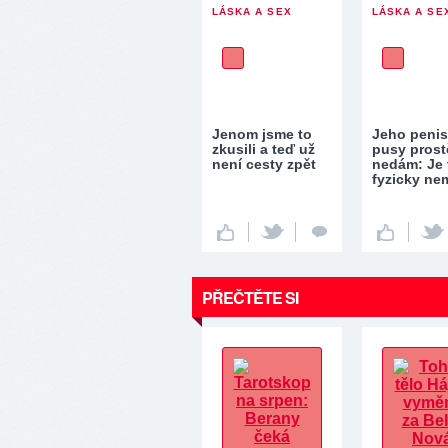
LÁSKA A SEX
LÁSKA A SE
Jenom jsme to
Jeho penis
zkusili a teď už
pusy prost
není cesty zpět
nedám: Je 
fyzicky ne
PŘEČTĚTE SI