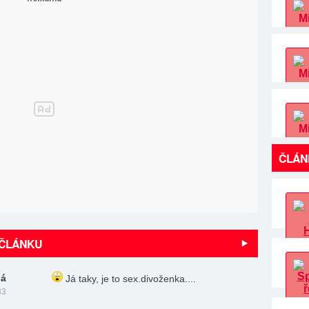
ČLÁN
 ČLÁNKU
ná
Já taky, je to sex.divoženka....
33