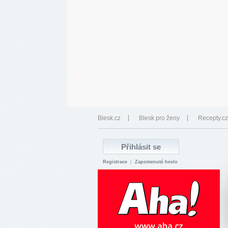
Blesk.cz
Blesk pro ženy
Recepty.cz
Registrace
|
Zapomenuté heslo