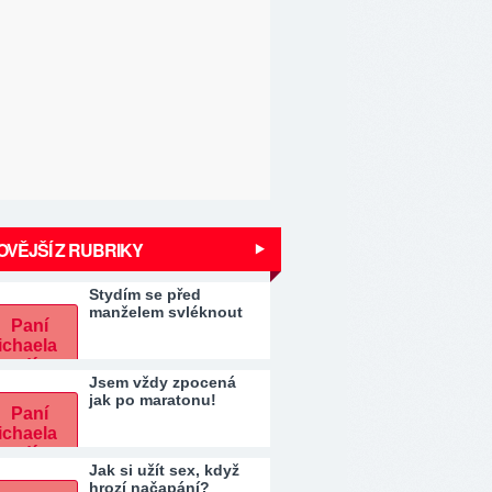
VĚJŠÍ Z RUBRIKY
Stydím se před
manželem svléknout
Jsem vždy zpocená
jak po maratonu!
Jak si užít sex, když
hrozí načapání?