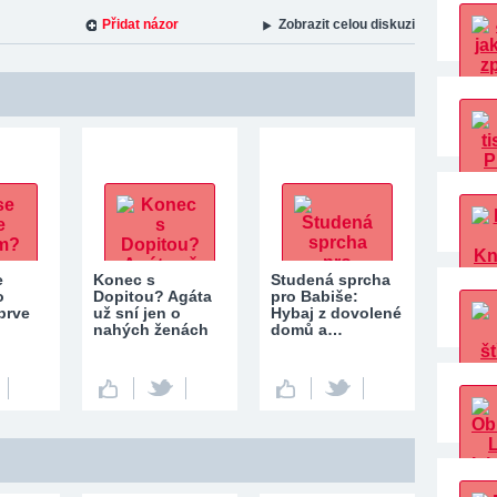
Přidat názor
Zobrazit celou diskuzi
e
Konec s
Studená sprcha
o
Dopitou? Agáta
pro Babiše:
prve
už sní jen o
Hybaj z dovolené
nahých ženách
domů a…