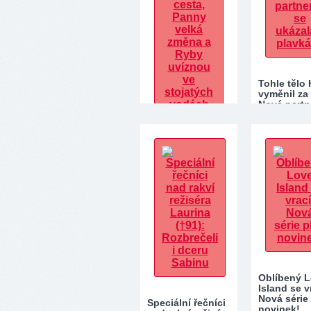
Tohle tělo 
vyměnil za
Nová partn
se ukázal
Tarotskop na
srpen: Berany
čeká cesta,
Panny velká
změna a…
Oblíbený 
Island se v
Nová série
Speciální řečníci
novinek!