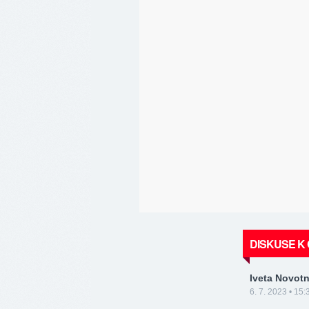
DISKUSE K
Iveta Novot
6. 7. 2023 • 15: