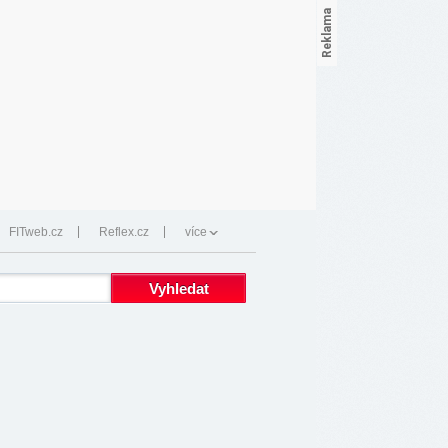
FITweb.cz
Reflex.cz
více