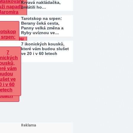
Krvavá nakládačka,
zmlátili ho…
Tarotskop na srpen:
Berany čeká cesta,
Panny velká změna a
Ryby uvíznou ve…
7 ikonických kousků,
které vám budou slušet
ve 20 i v 60 letech