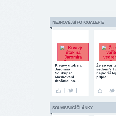
NEJNOVĚJŠÍ FOTOGALERIE
Krvavý útok na
Že se vařít
Jaromíra
vedrem? T
Soukupa:
nejhorší te
Maskovaní
přijde!
útočníci ho…
SOUVISEJÍCÍ ČLÁNKY