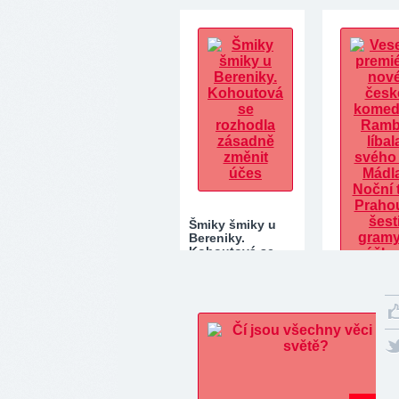
andělských karet
před…
na srpen: Tato 3
znamení čeká…
Šmiky šmiky u
Bereniky.
Kohoutová se
rozhodla
zásadně změnit…
Veselá pre
nové česk
komedie: 
líbala své