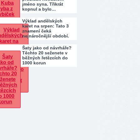
jméno syna. Třikrát
kopnul a bylo…
Výklad andělských
karet na srpen: Tato 3
znamení čeká
nejnáročnější období.
Kdo…
Šaty jako od návrháře?
Těchto 20 seženete v
běžných řetězcích do
1000 korun