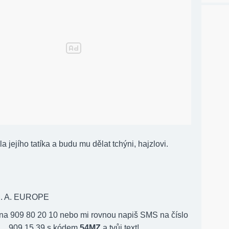
la jejího tatíka a budu mu dělat tchýni, hajzlovi.
M. A. EUROPE
 na 909 80 20 10 nebo mi rovnou napiš SMS na číslo
909 15 39 s kódem
54MZ
a tvůj text!