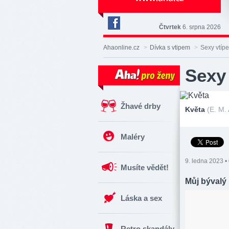
Čtvrtek
6. srpna 2026
Deník
Aha!
Ahaonline.cz
>
Dívka s vtipem
>
Sexy vtípe
na
Facebooku
Sexy 
Žhavé drby
Květa
(E. M.
Maléry
9. ledna 2023 •
Musíte vědět!
Můj bývalý 
Láska a sex
Retro skandály