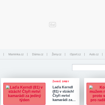
Maminka.cz
Dáma.cz
Ženy.cz
iSport.cz
Auto.cz
ŽHAVÉ DRBY
Laďa Kerndl
(81) v slzách!
Čtyři mrtví
kamarádi za…