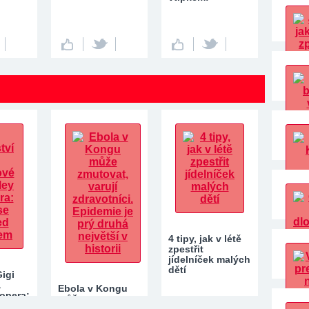
4 tipy, jak v létě
zpestřit
jídelníček malých
dětí
Gigi
a
Ebola v Kongu
opera:
může zmutovat,