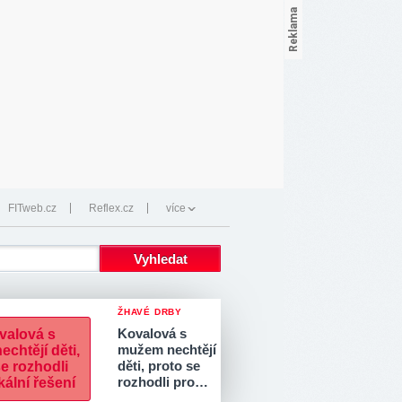
FITweb.cz
Reflex.cz
více
ŽHAVÉ DRBY
Kovalová s
mužem nechtějí
děti, proto se
rozhodli pro…