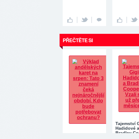
PŘEČTĚTE SI
Tajemství 
Hadidové 
Bradley Co
Výklad
Vzali se už