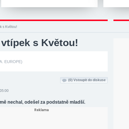
k s Květou!
vtípek s Květou!
 A. EUROPE)
(0)
Vstoupit do diskuse
 05:00
mě nechal, odešel za podstatně mladší.