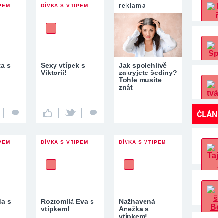
reklama
IPEM
DÍVKA S VTIPEM
ta s
Sexy vtípek s
Jak spolehlivě
Viktorií!
zakryjete šediny?
Tohle musíte
znát
ČLÁN
IPEM
DÍVKA S VTIPEM
DÍVKA S VTIPEM
da s
Roztomilá Eva s
Nažhavená
vtípkem!
Anežka s
vtípkem!