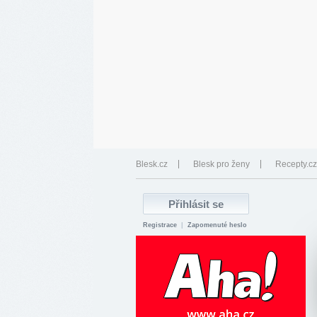
Blesk.cz
Blesk pro ženy
Recepty.cz
Registrace
|
Zapomenuté heslo