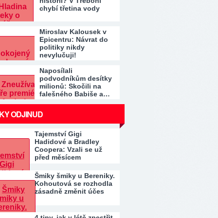
historii? V Třeboni
chybí třetina vody
Miroslav Kalousek v
Epicentru: Návrat do
politiky nikdy
nevylučuji!
Naposílali
podvodníkům desítky
milionů: Skočili na
falešného Babiše a…
KY ODJINUD
Tajemství Gigi
Hadidové a Bradley
Coopera: Vzali se už
před měsícem
Šmiky šmiky u Bereniky.
Kohoutová se rozhodla
zásadně změnit účes
4 tipy, jak v létě zpestřit