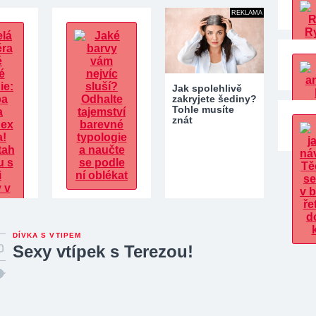
varují
zdravotníci.
REKLAMA
Epidemie je…
Jak spolehlivě
zakryjete šediny?
Tohle musíte
znát
Jaké barvy vám
nejvíc sluší?
DÍVKA S VTIPEM
Odhalte tajemství
miéra
Sexy vtípek s Terezou!
barevné…
é
Ramba
ho ex…