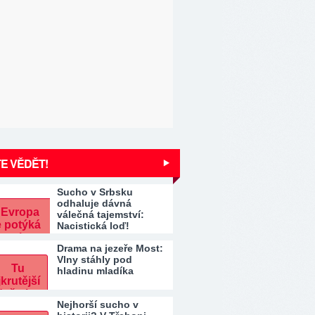
E VĚDĚT!
Sucho v Srbsku
odhaluje dávná
válečná tajemství:
Nacistická loď!
Drama na jezeře Most:
Vlny stáhly pod
hladinu mladíka
Nejhorší sucho v