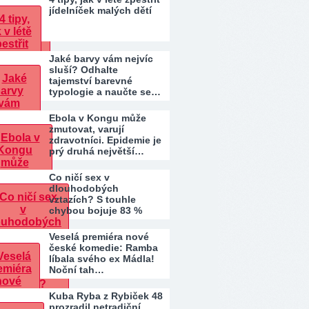
jídelníček malých dětí
Jaké barvy vám nejvíc
sluší? Odhalte
tajemství barevné
typologie a naučte se…
Ebola v Kongu může
zmutovat, varují
zdravotníci. Epidemie je
prý druhá největší…
Co ničí sex v
dlouhodobých
vztazích? S touhle
chybou bojuje 83 %
párů. Patříte…
Veselá premiéra nové
české komedie: Ramba
líbala svého ex Mádla!
Noční tah…
Kuba Ryba z Rybiček 48
prozradil netradiční