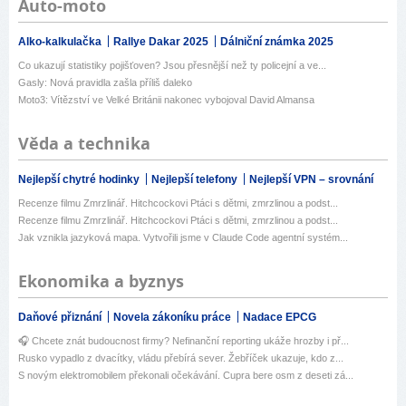
Auto-moto
Alko-kalkulačka
Rallye Dakar 2025
Dálniční známka 2025
Co ukazují statistiky pojišťoven? Jsou přesnější než ty policejní a ve...
Gasly: Nová pravidla zašla příliš daleko
Moto3: Vítězství ve Velké Británii nakonec vybojoval David Almansa
Věda a technika
Nejlepší chytré hodinky
Nejlepší telefony
Nejlepší VPN – srovnání
Recenze filmu Zmrzlinář. Hitchcockovi Ptáci s dětmi, zmrzlinou a podst...
Recenze filmu Zmrzlinář. Hitchcockovi Ptáci s dětmi, zmrzlinou a podst...
Jak vznikla jazyková mapa. Vytvořili jsme v Claude Code agentní systém...
Ekonomika a byznys
Daňové přiznání
Novela zákoníku práce
Nadace EPCG
🎧 Chcete znát budoucnost firmy? Nefinanční reporting ukáže hrozby i př...
Rusko vypadlo z dvacítky, vládu přebírá sever. Žebříček ukazuje, kdo z...
S novým elektromobilem překonali očekávání. Cupra bere osm z deseti zá...