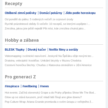
Recepty
Oblíbené zimní polévky
Domácí pekárny
Jídlo podle horoskopu
Od pondělí do pátku: 5 rodinných večeří ze srpnové úrody
Rychlé prázdninové obědy či večeře: 10 receptů, se kterými uspějete i ...
Zmrzlina, jakou jste ještě nejedli! Pět míst, kde zmrzlina chutná jako...
Hobby a zábava
BLESK Tlapky
Divoký kačer
Netflix filmy a seriály
Videomapping i scénické nasvícení. Jeskyně Na Špičáku ožije novými tec...
Draisina, velocipéd i kostitřas: Unikátní bicykly v Muzeu Chodska
Cestovní horečka šlechty: Chuďas z Klatovska otrokářem v Jižní Americe
Pro generaci Z
#inspirace
#wellbeing
#news
Hot events: Začíná slovenský Grape a do Prahy přijedou Show Me The Bod...
Glow up se stává luxusem, proč mladí lidé říkají ano glow downu?
Pop Culture Wrap: Ariana Grande promluvila o svém ústupu z veřejného ž...