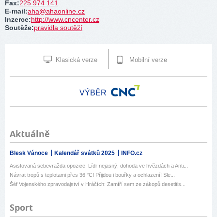
Fax
:
225 974 141
E-mail
:
aha@ahaonline.cz
Inzerce
:
http://www.cncenter.cz
Soutěže
:
pravidla soutěží
Klasická verze
Mobilní verze
VÝBĚR
Aktuálně
Blesk Vánoce
Kalendář svátků 2025
INFO.cz
Asistovaná sebevražda opozice. Lídr nejasný, dohoda ve hvězdách a Anti...
Návrat tropů s teplotami přes 36 °C! Přijdou i bouřky a ochlazení! Sle...
Šéf Vojenského zpravodajství v Hráčích: Zamíří sem ze zákopů desetitis...
Sport