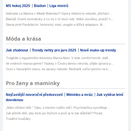
MS hokej 2025
Biatlon
Liga mistrů
Náhrada za Macka v Mladé Boleslavi? Opora Vlašimi to nebude, přichází ...
Blamáž české osmnáctky a co se s ní musí stát. Velká zkouška, pranýř n...
Slavia proti Pardubicím: historický start, uragán a těžká adaptace. Al...
Móda a krása
Jak zhubnout
Trendy nehty pro jaro 2025
Nové make-up trendy
Tragédie u egyptského letoviska Marsa Alam: V dole zemřel horník, dalš...
Ve vedrech nepracujeme? Teploty v Česku lámou rekordy, přijde úprava p...
Jsou v havarijním stavu, na opravy nebude: Bednárik zařízl peníze na k...
Pro ženy a maminky
Nejčastější novoroční předsevzetí
Miminko a mráz
Jak vybírat letní
dovolenou
„Mám ošklivé dítě.“ Tabu, o kterém rodiče mlčí. Psycholožka vysvětluje...
Jak přimět dítě, aby lezlo po čtyřech a proč je to tak důležité? Porad...
Tradiční kvašáky