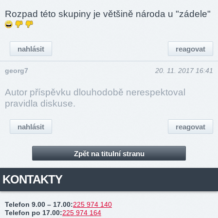
Rozpad této skupiny je většině národa u "zádele"
nahlásit
reagovat
georg7
20. 11. 2017 16:41
Autor příspěvku dlouhodobě nerespektoval
pravidla diskuse.
nahlásit
reagovat
Zpět na titulní stranu
KONTAKTY
Telefon 9.00 – 17.00
:
225 974 140
Telefon po 17.00
:
225 974 164