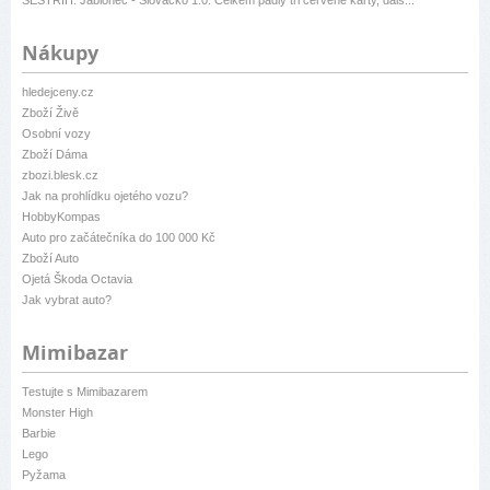
Nákupy
hledejceny.cz
Zboží Živě
Osobní vozy
Zboží Dáma
zbozi.blesk.cz
Jak na prohlídku ojetého vozu?
HobbyKompas
Auto pro začátečníka do 100 000 Kč
Zboží Auto
Ojetá Škoda Octavia
Jak vybrat auto?
Mimibazar
Testujte s Mimibazarem
Monster High
Barbie
Lego
Pyžama