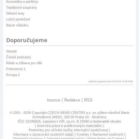
Kosmetika a parfémy
Teplákové soupravy
Dětské boty
Ložní povlečení
Bazar nábytku
Doporučujeme
Starjob
České podcasty
Rádio a zábava pro děti
Frekvence 1
Evropa 2
patička vygenerovaná: 06:50:12 10.08.2026
Inzerce
Redakce
RSS
© 2001 - 2026 Copyright
CZECH NEWS CENTER a.s.
se sídlem náměstí Marie
Schmolkové 3493/1, 100 00 Praha 10 - Strašnice,
IČO: 02346826, zapsána v OR, sp.zn. B 19490 a dodavatelé obsahu
Autorská práva k publikovaným materiálům
Podmínky pro užívání služby informační společnosti
Informace o zpracování osobních údajů
Cookies
Nastavení soukromí
Vlastnická struktura
Jednotná kontaktní místa / Single Points od Contact