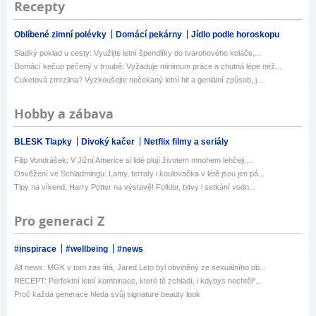
Recepty
Oblíbené zimní polévky
Domácí pekárny
Jídlo podle horoskopu
Sladký poklad u cesty: Využijte letní špendlíky do tvarohového koláče,...
Domácí kečup pečený v troubě: Vyžaduje minimum práce a chutná lépe než...
Cuketová zmrzlina? Vyzkoušejte nečekaný letní hit a geniální způsob, j...
Hobby a zábava
BLESK Tlapky
Divoký kačer
Netflix filmy a seriály
Filip Vondrášek: V Jižní Americe si lidé plují životem mnohem lehčeji,...
Osvěžení ve Schladmingu: Lamy, ferraty i koulovačka v létě jsou jen pá...
Tipy na víkend: Harry Potter na výstavě! Folklor, bitvy i setkání vodn...
Pro generaci Z
#inspirace
#wellbeing
#news
Alt news: MGK v tom zas lítá, Jared Leto byl obviněný ze sexuálního ob...
RECEPT: Perfektní letní kombinace, které tě zchladí, i kdybys nechtěl*...
Proč každá generace hledá svůj signature beauty look