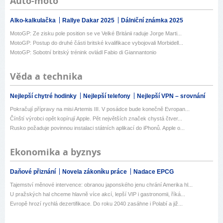
Auto-moto
Alko-kalkulačka
Rallye Dakar 2025
Dálniční známka 2025
MotoGP: Ze zisku pole position se ve Velké Británii raduje Jorge Marti...
MotoGP: Postup do druhé části britské kvalifikace vybojovali Morbidell...
MotoGP: Sobotní britský trénink ovládl Fabio di Giannantonio
Věda a technika
Nejlepší chytré hodinky
Nejlepší telefony
Nejlepší VPN – srovnání
Pokračují přípravy na misi Artemis III. V posádce bude konečně Evropan...
Čínští výrobci opět kopírují Apple. Pět největších značek chystá čtver...
Rusko požaduje povinnou instalaci státních aplikací do iPhonů. Apple o...
Ekonomika a byznys
Daňové přiznání
Novela zákoníku práce
Nadace EPCG
Tajemství měnové intervence: obranou japonského jenu chrání Amerika hl...
U pražských hal chceme hlavně více akcí, lepší VIP i gastronomii, říká...
Evropě hrozí rychlá dezertifikace. Do roku 2040 zasáhne i Polabí a již...