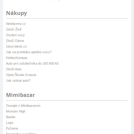
Nákupy
hledejceny.cz
Zboží Živě
Osobní vozy
Zboží Dáma
zbozi.blesk.cz
Jak na prohlídku ojetého vozu?
HobbyKompas
Auto pro začátečníka do 100 000 Kč
Zboží Auto
Ojetá Škoda Octavia
Jak vybrat auto?
Mimibazar
Testujte s Mimibazarem
Monster High
Barbie
Lego
Pyžama