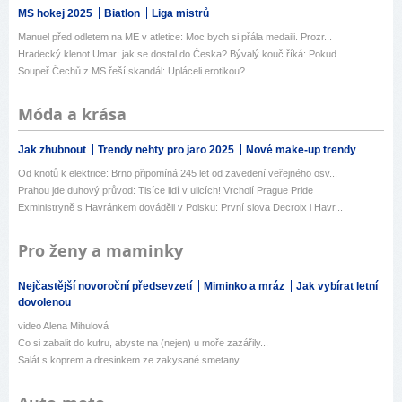
MS hokej 2025
Biatlon
Liga mistrů
Manuel před odletem na ME v atletice: Moc bych si přála medaili. Prozr...
Hradecký klenot Umar: jak se dostal do Česka? Bývalý kouč říká: Pokud ...
Soupeř Čechů z MS řeší skandál: Upláceli erotikou?
Móda a krása
Jak zhubnout
Trendy nehty pro jaro 2025
Nové make-up trendy
Od knotů k elektrice: Brno připomíná 245 let od zavedení veřejného osv...
Prahou jde duhový průvod: Tisíce lidí v ulicích! Vrcholí Prague Pride
Exministryně s Havránkem dováděli v Polsku: První slova Decroix i Havr...
Pro ženy a maminky
Nejčastější novoroční předsevzetí
Miminko a mráz
Jak vybírat letní
dovolenou
video Alena Mihulová
Co si zabalit do kufru, abyste na (nejen) u moře zazářily...
Salát s koprem a dresinkem ze zakysané smetany