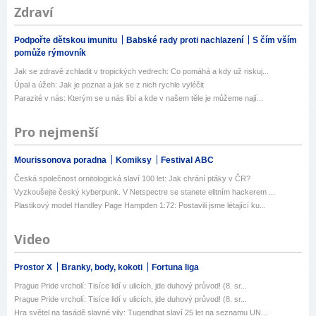
Zdraví
Podpořte dětskou imunitu
Babské rady proti nachlazení
S čím vším
pomůže rýmovník
Jak se zdravě zchladit v tropických vedrech: Co pomáhá a kdy už riskuj...
Úpal a úžeh: Jak je poznat a jak se z nich rychle vyléčit
Parazité v nás: Kterým se u nás líbí a kde v našem těle je můžeme nají...
Pro nejmenší
Mourissonova poradna
Komiksy
Festival ABC
Česká společnost ornitologická slaví 100 let: Jak chrání ptáky v ČR?
Vyzkoušejte český kyberpunk. V Netspectre se stanete elitním hackerem ...
Plastikový model Handley Page Hampden 1:72: Postavili jsme létající ku...
Video
Prostor X
Branky, body, kokoti
Fortuna liga
Prague Pride vrcholí: Tisíce lidí v ulicích, jde duhový průvod! (8. sr...
Prague Pride vrcholí: Tisíce lidí v ulicích, jde duhový průvod! (8. sr...
Hra světel na fasádě slavné vily: Tugendhat slaví 25 let na seznamu UN...