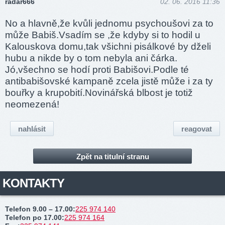
radar666
02. 06. 2016 11:36
No a hlavně,že kvůli jednomu psychoušovi za to
může Babiš.Vsadím se ,že kdyby si to hodil u
Kalouskova domu,tak všichni pisálkové by dželi
hubu a nikde by o tom nebyla ani čárka.
Jó,všechno se hodí proti Babišovi.Podle té
antibabišovské kampaně zcela jistě může i za ty
bouřky a krupo­bití­.Novi­nářská blbost je totiž
neomezená!
nahlásit
reagovat
Zpět na titulní stranu
KONTAKTY
Telefon 9.00 – 17.00
:
225 974 140
Telefon po 17.00
:
225 974 164