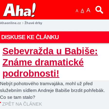
A
A
A
Ahaonline.cz
Žhavé drby
DISKUSE KE ČLÁNKU
Sebevražda u Babiše:
Známe dramatické
podrobnosti!
Nebýt pohotového tramvajáka, mohl už před
služebním sídlem Andreje Babiše brzdit pohřebák.
Co se tam stalo?
ZPĚT NA ČLÁNEK