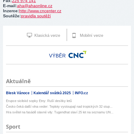
Fax
:
225 974 141
E-mail
:
aha@ahaonline.cz
Inzerce
:
http://www.cncenter.cz
Soutěže
:
pravidla soutěží
Klasická verze
Mobilní verze
VÝBĚR
Aktuálně
Blesk Vánoce
Kalendář svátků 2025
INFO.cz
Erupce sicilské sopky Etny: Ruší desítky letů
Česko čeká další vlna veder: Teploty vystoupají nad tropických 32 stup...
Hra světel na fasádě slavné vily: Tugendhat slaví 25 let na seznamu UN...
Sport