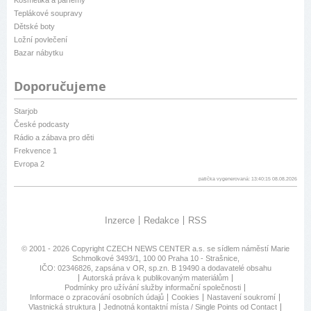
Kosmetika a parfémy
Teplákové soupravy
Dětské boty
Ložní povlečení
Bazar nábytku
Doporučujeme
Starjob
České podcasty
Rádio a zábava pro děti
Frekvence 1
Evropa 2
patička vygenerovaná: 13:40:15 08.08.2026
Inzerce
Redakce
RSS
© 2001 - 2026 Copyright
CZECH NEWS CENTER a.s.
se sídlem náměstí Marie
Schmolkové 3493/1, 100 00 Praha 10 - Strašnice,
IČO: 02346826, zapsána v OR, sp.zn. B 19490 a dodavatelé obsahu
Autorská práva k publikovaným materiálům
Podmínky pro užívání služby informační společnosti
Informace o zpracování osobních údajů
Cookies
Nastavení soukromí
Vlastnická struktura
Jednotná kontaktní místa / Single Points od Contact