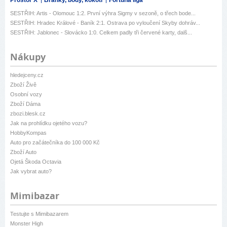
SESTŘIH: Artis - Olomouc 1:2. První výhra Sigmy v sezoně, o třech bode...
SESTŘIH: Hradec Králové - Baník 2:1. Ostrava po vyloučení Skyby dohráv...
SESTŘIH: Jablonec - Slovácko 1:0. Celkem padly tři červené karty, dalš...
Nákupy
hledejceny.cz
Zboží Živě
Osobní vozy
Zboží Dáma
zbozi.blesk.cz
Jak na prohlídku ojetého vozu?
HobbyKompas
Auto pro začátečníka do 100 000 Kč
Zboží Auto
Ojetá Škoda Octavia
Jak vybrat auto?
Mimibazar
Testujte s Mimibazarem
Monster High