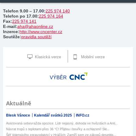
Telefon 9.00 – 17.00
:
225 974 140
Telefon po 17.00
:
225 974 164
Fax
:
225 974 141
E-mail
:
aha@ahaonline.cz
Inzerce
:
http://www.cncenter.cz
Soutěže
:
pravidla soutěží
Klasická verze
Mobilní verze
VÝBĚR
Aktuálně
Blesk Vánoce
Kalendář svátků 2025
INFO.cz
Asistovaná sebevražda opozice. Lídr nejasný, dohoda ve hvězdách a Anti...
Návrat tropů s teplotami přes 36 °C! Přijdou i bouřky a ochlazení! Sle...
Šéf Vojenského zpravodajství v Hráčích: Zamíří sem ze zákopů desetitis...