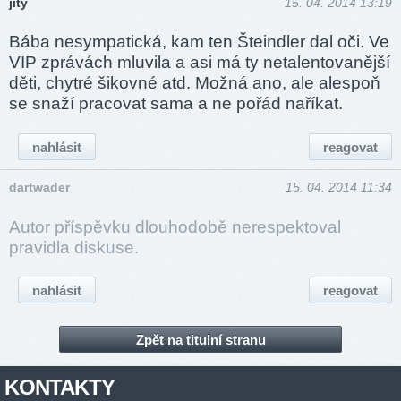
jity
15. 04. 2014 13:19
Bába nesympatická, kam ten Šteindler dal oči. Ve
VIP zprávách mluvila a asi má ty netalentovanější
děti, chytré šikovné atd. Možná ano, ale alespoň
se snaží pracovat sama a ne pořád naříkat.
nahlásit
reagovat
dartwader
15. 04. 2014 11:34
Autor příspěvku dlouhodobě nerespektoval
pravidla diskuse.
nahlásit
reagovat
Zpět na titulní stranu
KONTAKTY