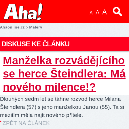
A
A
A
Ahaonline.cz
Maléry
DISKUSE KE ČLÁNKU
Manželka rozvádějícího
se herce Šteindlera: Má
nového milence!?
Dlouhých sedm let se táhne rozvod herce Milana
Šteindlera (57) s jeho manželkou Janou (55). Ta si
mezitím měla najít nového přítele.
ZPĚT NA ČLÁNEK