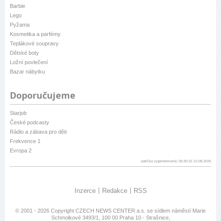
Barbie
Lego
Pyžama
Kosmetika a parfémy
Teplákové soupravy
Dětské boty
Ložní povlečení
Bazar nábytku
Doporučujeme
Starjob
České podcasty
Rádio a zábava pro děti
Frekvence 1
Evropa 2
patička vygenerovaná: 06:30:15 10.08.2026
Inzerce
Redakce
RSS
© 2001 - 2026 Copyright
CZECH NEWS CENTER a.s.
se sídlem náměstí Marie
Schmolkové 3493/1, 100 00 Praha 10 - Strašnice,