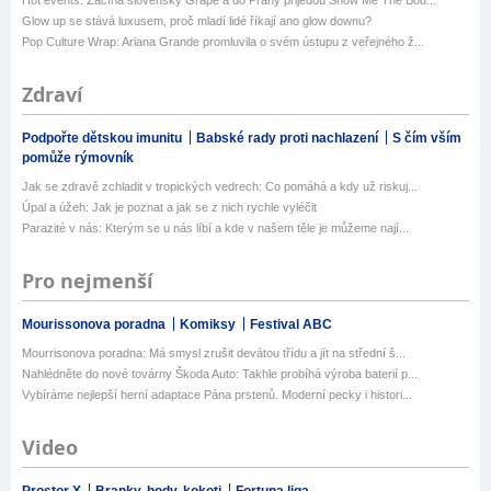
Glow up se stává luxusem, proč mladí lidé říkají ano glow downu?
Pop Culture Wrap: Ariana Grande promluvila o svém ústupu z veřejného ž...
Zdraví
Podpořte dětskou imunitu
Babské rady proti nachlazení
S čím vším
pomůže rýmovník
Jak se zdravě zchladit v tropických vedrech: Co pomáhá a kdy už riskuj...
Úpal a úžeh: Jak je poznat a jak se z nich rychle vyléčit
Parazité v nás: Kterým se u nás líbí a kde v našem těle je můžeme nají...
Pro nejmenší
Mourissonova poradna
Komiksy
Festival ABC
Mourrisonova poradna: Má smysl zrušit devátou třídu a jít na střední š...
Nahlédněte do nové továrny Škoda Auto: Takhle probíhá výroba baterií p...
Vybíráme nejlepší herní adaptace Pána prstenů. Moderní pecky i histori...
Video
Prostor X
Branky, body, kokoti
Fortuna liga