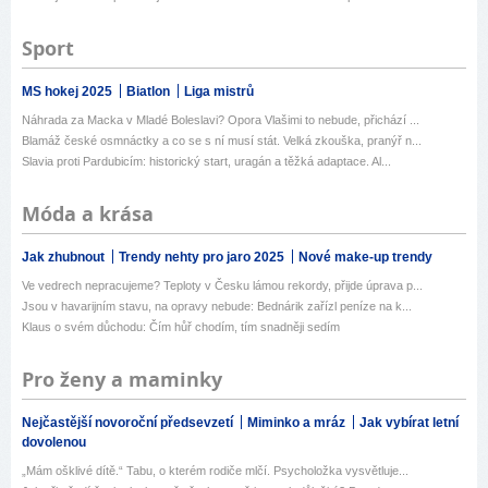
Sport
MS hokej 2025
Biatlon
Liga mistrů
Náhrada za Macka v Mladé Boleslavi? Opora Vlašimi to nebude, přichází ...
Blamáž české osmnáctky a co se s ní musí stát. Velká zkouška, pranýř n...
Slavia proti Pardubicím: historický start, uragán a těžká adaptace. Al...
Móda a krása
Jak zhubnout
Trendy nehty pro jaro 2025
Nové make-up trendy
Ve vedrech nepracujeme? Teploty v Česku lámou rekordy, přijde úprava p...
Jsou v havarijním stavu, na opravy nebude: Bednárik zařízl peníze na k...
Klaus o svém důchodu: Čím hůř chodím, tím snadněji sedím
Pro ženy a maminky
Nejčastější novoroční předsevzetí
Miminko a mráz
Jak vybírat letní
dovolenou
„Mám ošklivé dítě.“ Tabu, o kterém rodiče mlčí. Psycholožka vysvětluje...