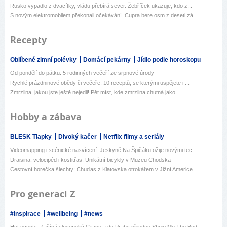
Rusko vypadlo z dvacítky, vládu přebírá sever. Žebříček ukazuje, kdo z...
S novým elektromobilem překonali očekávání. Cupra bere osm z deseti zá...
Recepty
Oblíbené zimní polévky
Domácí pekárny
Jídlo podle horoskopu
Od pondělí do pátku: 5 rodinných večeří ze srpnové úrody
Rychlé prázdninové obědy či večeře: 10 receptů, se kterými uspějete i ...
Zmrzlina, jakou jste ještě nejedli! Pět míst, kde zmrzlina chutná jako...
Hobby a zábava
BLESK Tlapky
Divoký kačer
Netflix filmy a seriály
Videomapping i scénické nasvícení. Jeskyně Na Špičáku ožije novými tec...
Draisina, velocipéd i kostitřas: Unikátní bicykly v Muzeu Chodska
Cestovní horečka šlechty: Chuďas z Klatovska otrokářem v Jižní Americe
Pro generaci Z
#inspirace
#wellbeing
#news
Hot events: Začíná slovenský Grape a do Prahy přijedou Show Me The Bod...