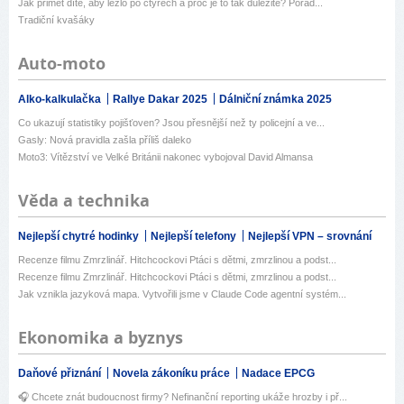
Jak přimět dítě, aby lezlo po čtyřech a proč je to tak důležité? Porad...
Tradiční kvašáky
Auto-moto
Alko-kalkulačka
Rallye Dakar 2025
Dálniční známka 2025
Co ukazují statistiky pojišťoven? Jsou přesnější než ty policejní a ve...
Gasly: Nová pravidla zašla příliš daleko
Moto3: Vítězství ve Velké Británii nakonec vybojoval David Almansa
Věda a technika
Nejlepší chytré hodinky
Nejlepší telefony
Nejlepší VPN – srovnání
Recenze filmu Zmrzlinář. Hitchcockovi Ptáci s dětmi, zmrzlinou a podst...
Recenze filmu Zmrzlinář. Hitchcockovi Ptáci s dětmi, zmrzlinou a podst...
Jak vznikla jazyková mapa. Vytvořili jsme v Claude Code agentní systém...
Ekonomika a byznys
Daňové přiznání
Novela zákoníku práce
Nadace EPCG
🎧 Chcete znát budoucnost firmy? Nefinanční reporting ukáže hrozby i př...