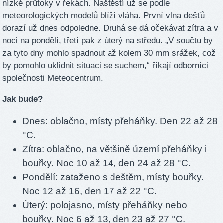
nízké průtoky v řekách. Naštěstí už se podle
meteorologických modelů blíží vláha. První vlna dešťů
dorazí už dnes odpoledne. Druhá se dá očekávat zítra a v
noci na pondělí, třetí pak z úterý na středu. „V součtu by
za tyto dny mohlo spadnout až kolem 30 mm srážek, což
by pomohlo uklidnit situaci se suchem,“ říkají odborníci
společnosti Meteocentrum.
Jak bude?
Dnes: oblačno, místy přeháňky. Den 22 až 28
°C.
Zítra: oblačno, na většině území přeháňky i
bouřky. Noc 10 až 14, den 24 až 28 °C.
Pondělí: zataženo s deštěm, místy bouřky.
Noc 12 až 16, den 17 až 22 °C.
Úterý: polojasno, místy přeháňky nebo
bouřky. Noc 6 až 13, den 23 až 27 °C.