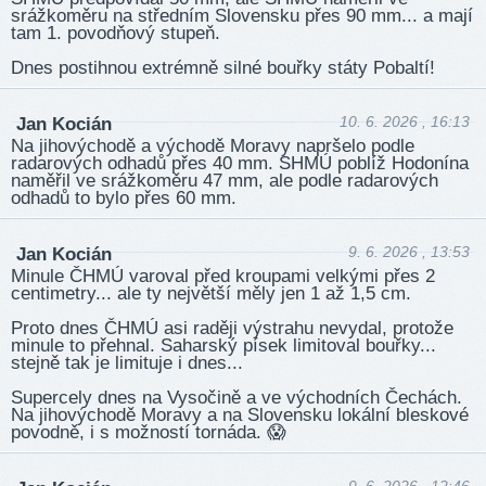
srážkoměru na středním Slovensku přes 90 mm... a mají
tam 1. povodňový stupeň.
Dnes postihnou extrémně silné bouřky státy Pobaltí!
10. 6. 2026 , 16:13
Jan Kocián
Na jihovýchodě a východě Moravy napršelo podle
radarových odhadů přes 40 mm. SHMÚ poblíž Hodonína
naměřil ve srážkoměru 47 mm, ale podle radarových
odhadů to bylo přes 60 mm.
9. 6. 2026 , 13:53
Jan Kocián
Minule ČHMÚ varoval před kroupami velkými přes 2
centimetry... ale ty největší měly jen 1 až 1,5 cm.
Proto dnes ČHMÚ asi raději výstrahu nevydal, protože
minule to přehnal. Saharský písek limitoval bouřky...
stejně tak je limituje i dnes...
Supercely dnes na Vysočině a ve východních Čechách.
Na jihovýchodě Moravy a na Slovensku lokální bleskové
povodně, i s možností tornáda. 😱