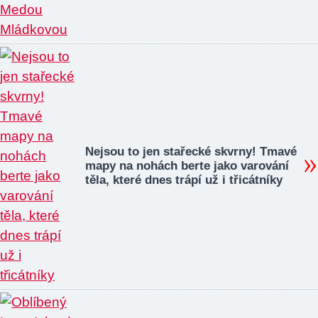
Nejsou to jen stařecké skvrny! Tmavé
mapy na nohách berte jako varování
těla, které dnes trápí už i třicátníky