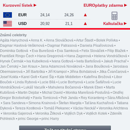
Kurzovní lístek
EUROplatby zdarma
EUR
24,14
24,26
USD
20,92
21,1
Kalkulačka
Známé celebrity
Agáta Hanychová
•
Anna K.
•
Anna Slováčková
•
Artur Štaidl
•
Bolek Polívka
•
Dagmar Havlová-Veškrnová
•
Dagmar Patrasová
•
Daniela Písařovicová
•
Dominika Gottová
•
Eva Burešová
•
Eva Samková
•
Felix Slováček
•
Filip Blažek
•
František Ringo Čech
•
Hana Gregorová
•
Hana Zagorová
•
Helena Vondráčková
•
Hynek Čermák
•
Iva Kubelková
•
Ivana Gottová
•
Iveta Bartošová
•
Jakub Prachař
•
Jan Čenský
•
Jan Kraus
•
Jana Adamcová Nováková
•
Jana Boušková
•
Jaroslava
Obermaierová
•
Jiří Bartoška
•
Jiří Krampol
•
Jiřina Bohdalová
•
Jitka Čvančarová
•
Josef Kokta
•
Karel Gott
•
Karel Šíp
•
Kate Middleton
•
Kateřina Brožová
•
Libor
Bouček
•
Linda Rybová
•
Lucie Bílá
•
Lucie Borhyová
•
Lucie Šafářová
•
Lucie
Vondráčková
•
Lukáš Vaculík
•
Mahulena Bočanová
•
Marek Eben
•
Marta
Kubišová
•
Martin Dejdar
•
Michal David
•
Monika Marešová-Poslušná
•
Ondřej
Gregor Brzobohatý
•
Pavla Tomicová
•
Petr Janda
•
Rey Koranteng
•
Sára Affašová
•
Sara Sandeva
•
Simona Krainová
•
Štefan Margita
•
Taťána Kuchařová
•
Tatiana
Dyková
•
Tereza Kostková
•
Tomáš Plekanec
•
Václav Neckář
•
Veronika Arichteva
•
Veronika Gajerová
•
Veronika Žilková
•
Vojtěch Dyk
•
Vojtěch Kotek
•
Zdeněk
Pohlreich
•
princ George
•
princ Harry