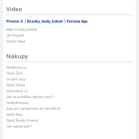
Video
Prostor X
Branky, body, kokoti
Fortuna liga
Milan Knížák pohřeb
Jiří Pospíšil
Václav Klaus
Nákupy
hledejceny.cz
Zboží Živě
Osobní vozy
Zboží Dáma
zbozi.blesk.cz
Jak na prohlídku ojetého vozu?
HobbyKompas
Auto pro začátečníka do 100 000 Kč
Zboží Auto
Ojetá Škoda Octavia
Jak vybrat auto?