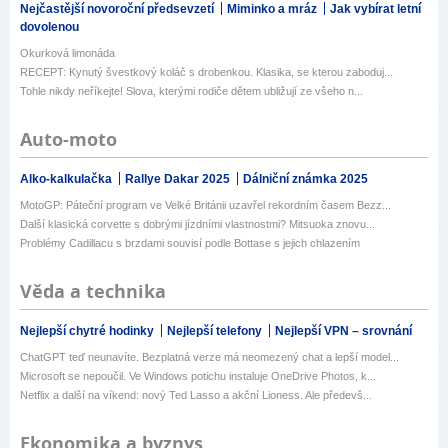
Nejčastější novoroční předsevzetí
Miminko a mráz
Jak vybírat letní
dovolenou
Okurková limonáda
RECEPT: Kynutý švestkový koláč s drobenkou. Klasika, se kterou zaboduj...
Tohle nikdy neříkejte! Slova, kterými rodiče dětem ubližují ze všeho n...
Auto-moto
Alko-kalkulačka
Rallye Dakar 2025
Dálniční známka 2025
MotoGP: Páteční program ve Velké Británii uzavřel rekordním časem Bezz...
Další klasická corvette s dobrými jízdními vlastnostmi? Mitsuoka znovu...
Problémy Cadillacu s brzdami souvisí podle Bottase s jejich chlazením
Věda a technika
Nejlepší chytré hodinky
Nejlepší telefony
Nejlepší VPN – srovnání
ChatGPT teď neunavíte. Bezplatná verze má neomezený chat a lepší model...
Microsoft se nepoučil. Ve Windows potichu instaluje OneDrive Photos, k...
Netflix a další na víkend: nový Ted Lasso a akční Lioness. Ale předevš...
Ekonomika a byznys