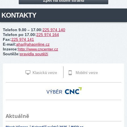
Zpět na titulní stranu
KONTAKTY
Telefon 9.00 – 17.00
:
225 974 140
Telefon po 17.00
:
225 974 164
Fax
:
225 974 141
E-mail
:
aha@ahaonline.cz
Inzerce
:
http://www.cncenter.cz
Soutěže
:
pravidla soutěží
Klasická verze
Mobilní verze
VÝBĚR
Aktuálně