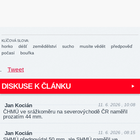
KLÍČOVÁ SLOVA:
horko
déšť
zemědělství
sucho
musíte vědět
předpověď
počasí
bouřka
.
Tweet
DISKUSE K ČLÁNKU
11. 6. 2026 , 10:08
Jan Kocián
ČHMÚ ve srážkoměru na severovýchodě ČR naměřil
prozatím 44 mm.
11. 6. 2026 , 08:15
Jan Kocián
SHMÚ předpovídal 50 mm, ale SHMÚ naměřil ve