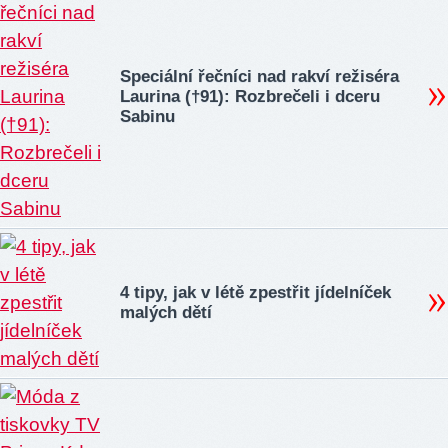
Speciální řečníci nad rakví režiséra
Laurina (†91): Rozbrečeli i dceru
Sabinu
4 tipy, jak v létě zpestřit jídelníček
malých dětí