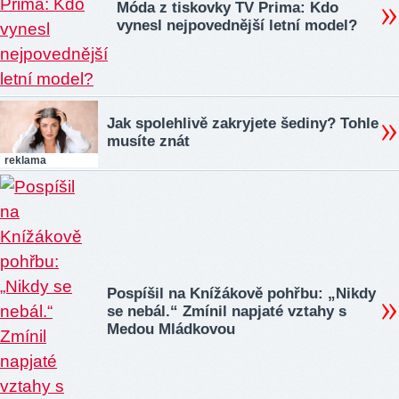
Móda z tiskovky TV Prima: Kdo
vynesl nejpovednější letní model?
Jak spolehlivě zakryjete šediny? Tohle
musíte znát
reklama
Pospíšil na Knížákově pohřbu: „Nikdy
se nebál.“ Zmínil napjaté vztahy s
Medou Mládkovou