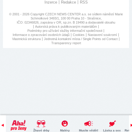
Inzerce
Redakce
RSS
© 2001 - 2026 Copyright
CZECH NEWS CENTER a.s.
se sídlem náměstí Marie
Schmolkové 3493/1, 100 00 Praha 10 - Strašnice,
IČO: 02346826, zapsána v OR, sp.zn. B 19490 a dodavatelé obsahu
Autorská práva k publikovaným materiálům
Podmínky pro užívání služby informační společnosti
Informace o zpracování osobních údajů
Cookies
Nastavení soukromí
Vlastnická struktura
Jednotná kontaktní místa / Single Points od Contact
Transparency report
Žhavé drby
Maléry
Musíte vědět!
Láska a sex
Retr