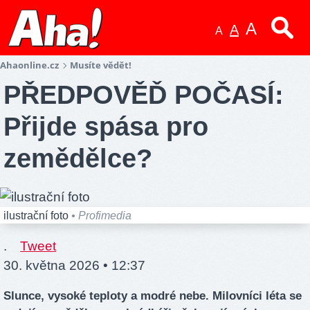
A
A
A
Ahaonline.cz
Musíte vědět!
PŘEDPOVĚĎ POČASÍ:
Přijde spása pro
zemědělce?
ilustrační foto
• Profimedia
.
Tweet
30. května 2026 • 12:37
Slunce, vysoké teploty a modré nebe. Milovníci léta se