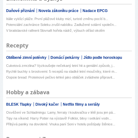
Daňové přiznání
Novela zákoníku práce
Nadace EPCG
Itálie vyklízí pláže. První plážové kluby mizí, turisté změnu pocítí b...
Potenciální zachránce Soleku zrušil nabídku. Zadlužené solární společn...
V bratislavské rafinerii Slovnaft hořela nádrž, výbuch otřásl okolím
Recepty
Oblíbené zimní polévky
Domácí pekárny
Jídlo podle horoskopu
Cuketová zmrzlina? Vyzkoušejte nečekaný letní hit a geniální způsob, j...
Rychlé buchty s broskvemi: 5 receptů na sladké letní moučníky, které m...
Oopsie bread: Proteinové pečivo lehké jako obláček zvládnete připravit...
Hobby a zábava
BLESK Tlapky
Divoký kačer
Netflix filmy a seriály
Osvěžení ve Schladmingu: Lamy, ferraty i koulovačka v létě jsou jen pá...
Tipy na víkend: Harry Potter na výstavě! Folklor, bitvy i setkání vodn...
Přibývá paniky na dovolené: Vnuka paní Soni v hotelu poštípaly štěnice...