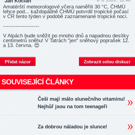
9. 6. 2026 , 12:46
Jan Kocián
Amatérští meteorologové včera naměřili 30 °C, ČHMÚ
lehce pod... každopádně ČHMÚ potvrdil tropické počasí
v ČR tento týden v podobě zaznamenané tropické noci.
--------------------
V Alpách bude sněžit po mnoho dnů a napadnou desítky
centimetrů sněhu! V Tatrách "jen" sněhový poprašek 12.
a 13. června. 😍
Přidat názor
Zobrazit celou diskuzi
SOUVISEJÍCÍ ČLÁNKY
Češi mají málo slunečního vitaminu!
Nejhůř jsou na tom teenageři
Za dobrou náladou je slunce!