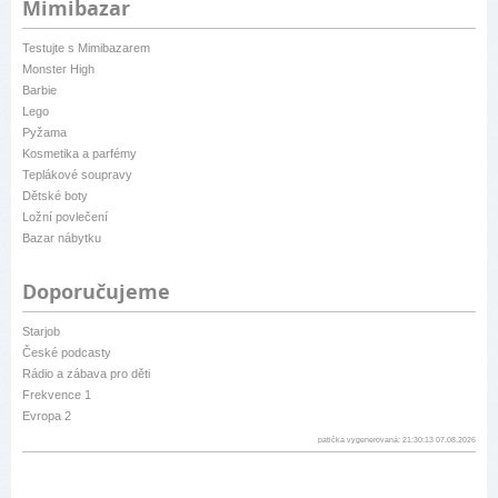
Mimibazar
Testujte s Mimibazarem
Monster High
Barbie
Lego
Pyžama
Kosmetika a parfémy
Teplákové soupravy
Dětské boty
Ložní povlečení
Bazar nábytku
Doporučujeme
Starjob
České podcasty
Rádio a zábava pro děti
Frekvence 1
Evropa 2
patička vygenerovaná: 21:30:13 07.08.2026