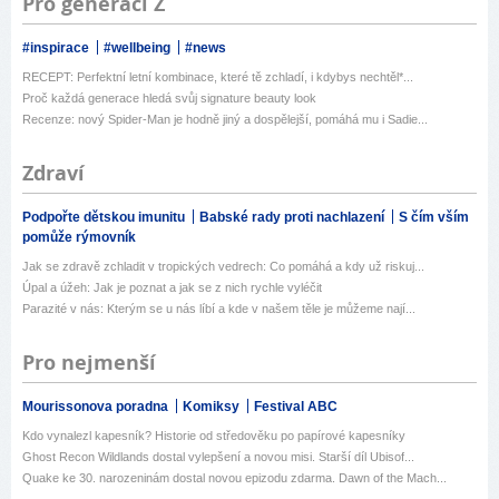
Pro generaci Z
#inspirace
#wellbeing
#news
RECEPT: Perfektní letní kombinace, které tě zchladí, i kdybys nechtěl*...
Proč každá generace hledá svůj signature beauty look
Recenze: nový Spider-Man je hodně jiný a dospělejší, pomáhá mu i Sadie...
Zdraví
Podpořte dětskou imunitu
Babské rady proti nachlazení
S čím vším
pomůže rýmovník
Jak se zdravě zchladit v tropických vedrech: Co pomáhá a kdy už riskuj...
Úpal a úžeh: Jak je poznat a jak se z nich rychle vyléčit
Parazité v nás: Kterým se u nás líbí a kde v našem těle je můžeme nají...
Pro nejmenší
Mourissonova poradna
Komiksy
Festival ABC
Kdo vynalezl kapesník? Historie od středověku po papírové kapesníky
Ghost Recon Wildlands dostal vylepšení a novou misi. Starší díl Ubisof...
Quake ke 30. narozeninám dostal novou epizodu zdarma. Dawn of the Mach...