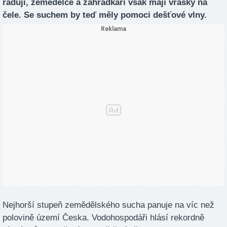
radují, zemědělce a zahrádkáři však mají vrásky na
čele. Se suchem by teď měly pomoci dešťové vlny.
Nejhorší stupeň zemědělského sucha panuje na víc než
polovině území Česka. Vodohospodáři hlásí rekordně