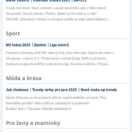
Blesk Vánoce
Kalendář svátků 2025
INFO.cz
Trump má utrum: Soud rozhodl o stavbě tanečního sálu v Bílém domě
Sezemský: Ruská raketa v Polsku. Babiš za ním stojí a co dál?
ONLINE: Zelenskyj v Srbsku a Ukrajina udeřila na další sklad Wildberri...
Sport
MS hokej 2025
Biatlon
Liga mistrů
Fotbalové přestupy ONLINE: Slavný klub chce Mercada, Sparta ale měla n...
Zbrojovka - Liberec 0:1. Předehrávku rozhodl Dulay, Bořil se při premi...
Dukla po skalpu Kroměříže vede druhou ligu. Karviná zvítězila v Prostě...
Móda a krása
Jak zhubnout
Trendy nehty pro jaro 2025
Nové make-up trendy
Marek Ztracený po dvou letech příprav naplnil amfiteátr na Letné: Plný...
Nesnášíte pondělí? Vědci přišli se zajímavým vysvětlením
Brutální útok v Tanvaldu: Několik pobodaných
Pro ženy a maminky