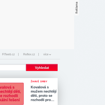
FITweb.cz
Reflex.cz
více
ŽHAVÉ DRBY
Kovalová s
mužem nechtějí
děti, proto se
rozhodli pro…