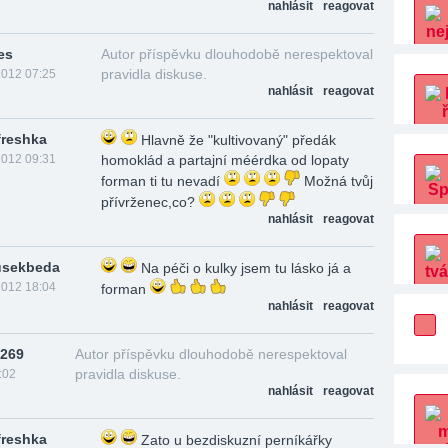
nahlásit
reagovat
es
Autor příspěvku dlouhodobě nerespektoval
pravidla diskuse.
2012 07:25
nahlásit
reagovat
freshka
Hlavně že "kultivovaný" předák
2012 09:31
homoklád a partajní méérdka od lopaty
forman ti tu nevadí
Možná tvůj
přívrženec,co?
nahlásit
reagovat
usekbeda
Na péči o kulky jsem tu lásko já a
2012 18:04
forman
nahlásit
reagovat
6269
Autor příspěvku dlouhodobě nerespektoval
pravidla diskuse.
:02
nahlásit
reagovat
freshka
Zato u bezdiskuzní perníkářky