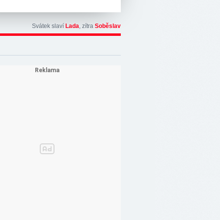
Svátek slaví
Lada
, zítra
Soběslav