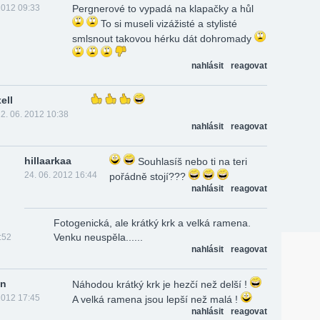
2012 09:33
Pergnerové to vypadá na klapačky a hůl
To si museli vizážisté a stylisté
smlsnout takovou hérku dát dohromady
nahlásit
reagovat
ell
2. 06. 2012 10:38
nahlásit
reagovat
hillaarkaa
Souhlasíš nebo ti na teri
24. 06. 2012 16:44
pořádně stojí???
nahlásit
reagovat
Fotogenická, ale krátký krk a velká ramena.
Venku neuspěla......
:52
nahlásit
reagovat
n
Náhodou krátký krk je hezčí než delší !
2012 17:45
A velká ramena jsou lepší než malá !
nahlásit
reagovat