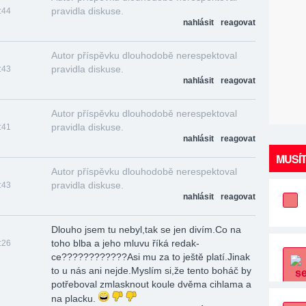
pravidla diskuse.
:44
nahlásit
reagovat
Autor příspěvku dlouhodobě nerespektoval
pravidla diskuse.
:43
nahlásit
reagovat
Autor příspěvku dlouhodobě nerespektoval
pravidla diskuse.
:41
nahlásit
reagovat
MUSÍT
Autor příspěvku dlouhodobě nerespektoval
pravidla diskuse.
:43
nahlásit
reagovat
Dlouho jsem tu nebyl,tak se jen divím.Co na
toho blba a jeho mluvu říká redak­
:26
ce????­??????­??Asi mu za to ještě platí.Jinak
to u nás ani nejde.Myslím si,že tento boháč by
potřeboval zmlasknout koule dvěma cihlama a
na placku.