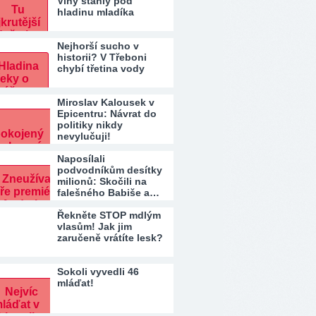
Vlny stáhly pod
hladinu mladíka
Nejhorší sucho v
historii? V Třeboni
chybí třetina vody
Miroslav Kalousek v
Epicentru: Návrat do
politiky nikdy
nevylučuji!
Naposílali
podvodníkům desítky
milionů: Skočili na
falešného Babiše a…
Řekněte STOP mdlým
vlasům! Jak jim
zaručeně vrátíte lesk?
Sokoli vyvedli 46
mláďat!