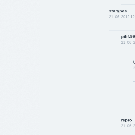
starypes
21. 06. 2012 12
pilif.99
21. 06. 
2
repro
21. 06. 