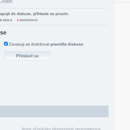
ČLÁNEK
apojit do diskuse, přihlaste se prosím.
M HESLO
REGISTRACE
 se
Zavazuji se dodržovat
pravidla diskuse
Autor příspěvku dlouhodobě nerespektoval