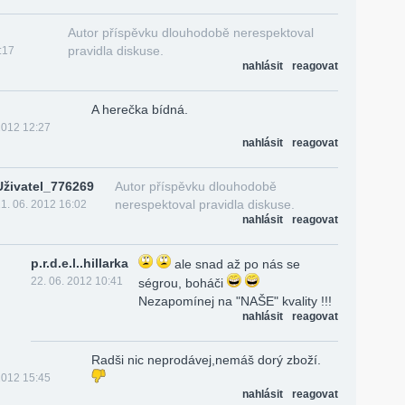
Autor příspěvku dlouhodobě nerespektoval
pravidla diskuse.
:17
nahlásit
reagovat
A herečka bídná.
2012 12:27
nahlásit
reagovat
Uživatel_776269
Autor příspěvku dlouhodobě
nerespektoval pravidla diskuse.
1. 06. 2012 16:02
nahlásit
reagovat
p.r.d.e.l..hillarka
ale snad až po nás se
22. 06. 2012 10:41
ségrou, boháči
Nezapomínej na "NAŠE" kvality !!!
nahlásit
reagovat
Radši nic neprodávej,nemáš dorý zboží.
2012 15:45
nahlásit
reagovat