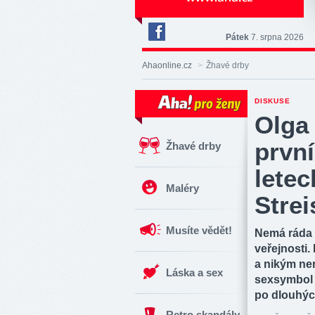
Pátek
7. srpna 2026
Deník
Aha!
Ahaonline.cz
>
Žhavé drby
na
Facebooku
DISKUSE
Olga
prvn
Žhavé drby
letec
Maléry
Strei
Musíte vědět!
Nemá ráda 
veřejnosti. 
a nikým ne
Láska a sex
sexsymbol 6
po dlouhých
Retro skandály