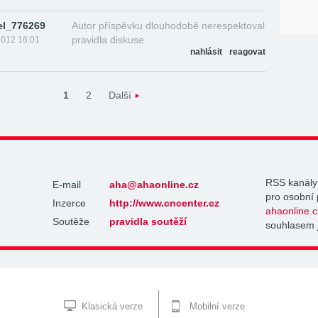
el_776269
Autor příspěvku dlouhodobě nerespektoval
pravidla diskuse.
2012 16:01
nahlásit
reagovat
1
2
Další
RSS kanály
E-mail
aha@ahaonline.cz
pro osobní 
Inzerce
http://www.cncenter.cz
ahaonline.c
Soutěže
pravidla soutěží
souhlasem 
Klasická verze
Mobilní verze