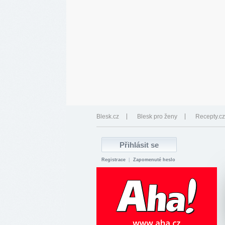
Blesk.cz
Blesk pro ženy
Recepty.cz
Registrace
|
Zapomenuté heslo