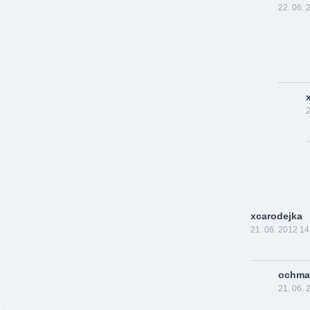
22. 06. 
x
2
xcarodejka
21. 06. 2012 14
ochma
21. 06. 