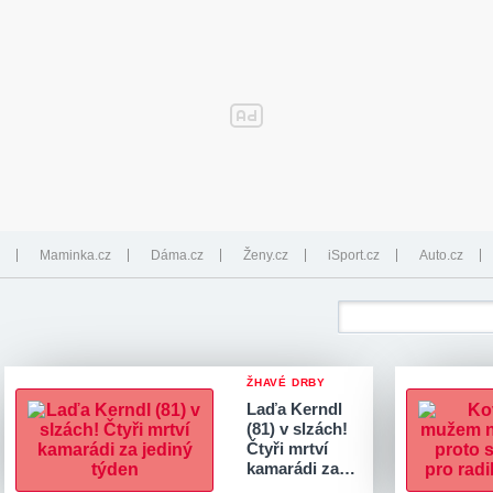
Maminka.cz
Dáma.cz
Ženy.cz
iSport.cz
Auto.cz
ŽHAVÉ DRBY
Laďa Kerndl
(81) v slzách!
Čtyři mrtví
kamarádi za…