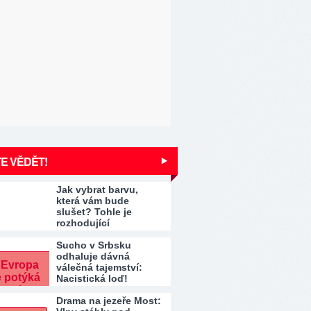
E VĚDĚT!
Jak vybrat barvu,
která vám bude
slušet? Tohle je
rozhodující
Sucho v Srbsku
odhaluje dávná
válečná tajemství:
Nacistická loď!
Drama na jezeře Most: