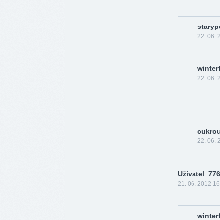
staryp
22. 06. 
winter
22. 06. 
cukro
22. 06. 
Uživatel_77
21. 06. 2012 16
winter