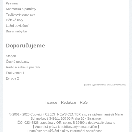
Pyžama
Kosmetika a parfémy
Teplákové soupravy
Dětské boty
Ložní povlečení
Bazar nábytku
Doporučujeme
Starjob
České podcasty
Rádio a zábava pro děti
Frekvence 1
Evropa 2
patička vygenerovaná: 17:40:14 08.08.2026
Inzerce
Redakce
RSS
© 2001 - 2026 Copyright
CZECH NEWS CENTER a.s.
se sídlem náměstí Marie
Schmolkové 3493/1, 100 00 Praha 10 - Strašnice,
IČO: 02346826, zapsána v OR, sp.zn. B 19490 a dodavatelé obsahu
Autorská práva k publikovaným materiálům
Podmínky pro užívání služby informační společnosti