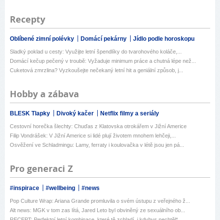
Recepty
Oblíbené zimní polévky
Domácí pekárny
Jídlo podle horoskopu
Sladký poklad u cesty: Využijte letní špendlíky do tvarohového koláče,...
Domácí kečup pečený v troubě: Vyžaduje minimum práce a chutná lépe než...
Cuketová zmrzlina? Vyzkoušejte nečekaný letní hit a geniální způsob, j...
Hobby a zábava
BLESK Tlapky
Divoký kačer
Netflix filmy a seriály
Cestovní horečka šlechty: Chuďas z Klatovska otrokářem v Jižní Americe
Filip Vondrášek: V Jižní Americe si lidé plují životem mnohem lehčeji,...
Osvěžení ve Schladmingu: Lamy, ferraty i koulovačka v létě jsou jen pá...
Pro generaci Z
#inspirace
#wellbeing
#news
Pop Culture Wrap: Ariana Grande promluvila o svém ústupu z veřejného ž...
Alt news: MGK v tom zas lítá, Jared Leto byl obviněný ze sexuálního ob...
RECEPT: Perfektní letní kombinace, které tě zchladí, i kdybys nechtěl*...