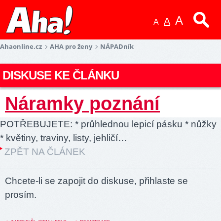
A
A
A
Ahaonline.cz
AHA pro ženy
NÁPADník
DISKUSE KE ČLÁNKU
Náramky poznání
POTŘEBUJETE: * průhlednou lepicí pásku * nůžky
* květiny, traviny, listy, jehličí…
ZPĚT NA ČLÁNEK
Chcete-li se zapojit do diskuse, přihlaste se
prosím.