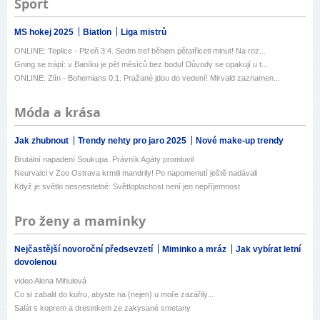
Sport
MS hokej 2025
Biatlon
Liga mistrů
ONLINE: Teplice - Plzeň 3:4. Sedm tref během pětatřiceti minut! Na roz...
Gning se trápí: v Baníku je pět měsíců bez bodu! Důvody se opakují u t...
ONLINE: Zlín - Bohemians 0:1. Pražané jdou do vedení! Mirvald zaznamen...
Móda a krása
Jak zhubnout
Trendy nehty pro jaro 2025
Nové make-up trendy
Brutální napadení Soukupa. Právník Agáty promluvil
Neurvalci v Zoo Ostrava krmili mandrily! Po napomenutí ještě nadávali
Když je světlo nesnesitelné: Světloplachost není jen nepříjemnost
Pro ženy a maminky
Nejčastější novoroční předsevzetí
Miminko a mráz
Jak vybírat letní
dovolenou
video Alena Mihulová
Co si zabalit do kufru, abyste na (nejen) u moře zazářily...
Salát s koprem a dresinkem ze zakysané smetany