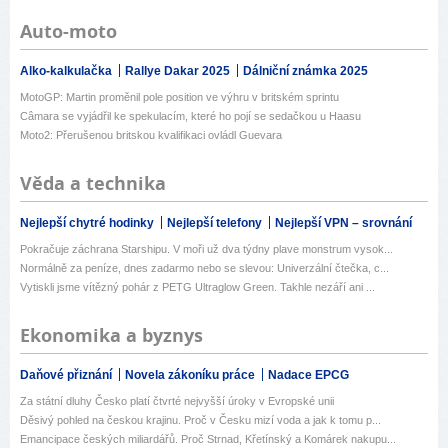
Auto-moto
Alko-kalkulačka
Rallye Dakar 2025
Dálniční známka 2025
MotoGP: Martin proměnil pole position ve výhru v britském sprintu
Câmara se vyjádřil ke spekulacím, které ho pojí se sedačkou u Haasu
Moto2: Přerušenou britskou kvalifikaci ovládl Guevara
Věda a technika
Nejlepší chytré hodinky
Nejlepší telefony
Nejlepší VPN – srovnání
Pokračuje záchrana Starshipu. V moři už dva týdny plave monstrum vysok...
Normálně za peníze, dnes zadarmo nebo se slevou: Univerzální čtečka, c...
Vytiskli jsme vítězný pohár z PETG Ultraglow Green. Takhle nezáří ani ...
Ekonomika a byznys
Daňové přiznání
Novela zákoníku práce
Nadace EPCG
Za státní dluhy Česko platí čtvrté nejvyšší úroky v Evropské unii
Děsivý pohled na českou krajinu. Proč v Česku mizí voda a jak k tomu p...
Emancipace českých miliardářů. Proč Strnad, Křetínský a Komárek nakupu...