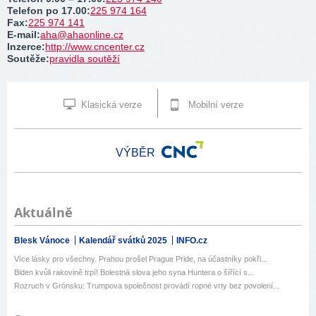
Telefon po 17.00
:
225 974 164
Fax
:
225 974 141
E-mail
:
aha@ahaonline.cz
Inzerce
:
http://www.cncenter.cz
Soutěže
:
pravidla soutěží
Klasická verze
Mobilní verze
VÝBĚR
Aktuálně
Blesk Vánoce
Kalendář svátků 2025
INFO.cz
Více lásky pro všechny. Prahou prošel Prague Pride, na účastníky pokři...
Biden kvůli rakovině trpí! Bolestná slova jeho syna Huntera o šířící s...
Rozruch v Grónsku: Trumpova společnost provádí ropné vrty bez povolení...