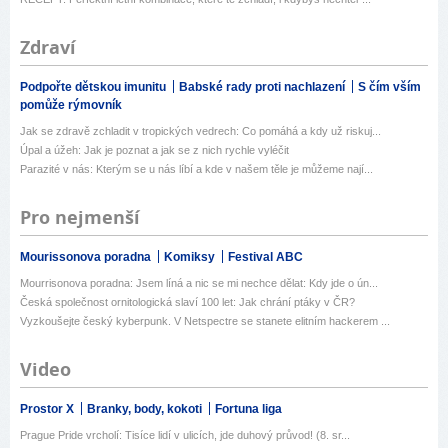
Zdraví
Podpořte dětskou imunitu
Babské rady proti nachlazení
S čím vším
pomůže rýmovník
Jak se zdravě zchladit v tropických vedrech: Co pomáhá a kdy už riskuj...
Úpal a úžeh: Jak je poznat a jak se z nich rychle vyléčit
Parazité v nás: Kterým se u nás líbí a kde v našem těle je můžeme nají...
Pro nejmenší
Mourissonova poradna
Komiksy
Festival ABC
Mourrisonova poradna: Jsem líná a nic se mi nechce dělat: Kdy jde o ún...
Česká společnost ornitologická slaví 100 let: Jak chrání ptáky v ČR?
Vyzkoušejte český kyberpunk. V Netspectre se stanete elitním hackerem ...
Video
Prostor X
Branky, body, kokoti
Fortuna liga
Prague Pride vrcholí: Tisíce lidí v ulicích, jde duhový průvod! (8. sr...