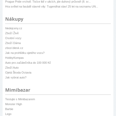
Prague Pride vrcholí: Tisíce lidí v ulicích, jde duhový průvod! (8. sr...
Hra světel na fasádě slavné vily: Tugendhat slaví 25 let na seznamu UN...
Nákupy
hledejceny.cz
Zboží Živě
Osobní vozy
Zboží Dáma
zbozi.blesk.cz
Jak na prohlídku ojetého vozu?
HobbyKompas
Auto pro začátečníka do 100 000 Kč
Zboží Auto
Ojetá Škoda Octavia
Jak vybrat auto?
Mimibazar
Testujte s Mimibazarem
Monster High
Barbie
Lego