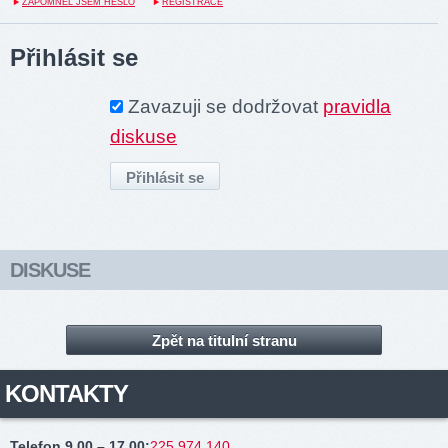
ZAPOMNĚL JSEM HESLO
REGISTRACE
Přihlásit se
Zavazuji se dodržovat
pravidla
diskuse
DISKUSE
Zpět na titulní stranu
KONTAKTY
Telefon 9.00 – 17.00
:
225 974 140