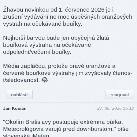
Žhavou novinkou od 1. července 2026 je i
zrušení vydávání ne moc úspěšných oranžových
výstrah na očekávané bouřky.
Nejhorší barvou bude jen obyčejná žlutá
bouřková výstraha na očekávané
odpolední/večerní bouřky.
Média zapláčou, protože právě oranžové a
červené bouřkové výstrahy jim zvyšovaly čtenos­
t/sle­dova­nost. 😂
nahlásit
reagovat
Jan Kocián
27. 05. 2026 16:12
"Okolím Bratislavy postupuje extrémna búrka.
Meteorológovia varujú pred downburstom," píše
slovenské iMeteo.