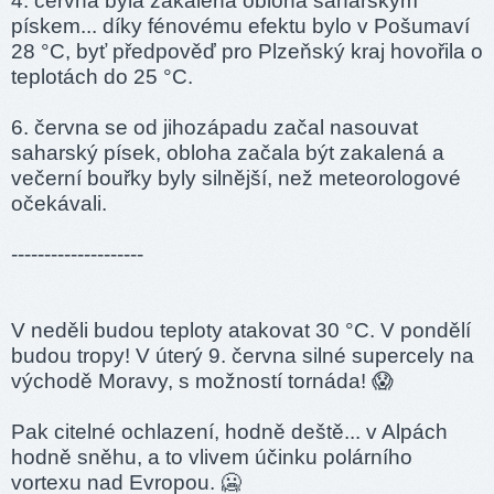
4. června byla zakalená obloha saharským
pískem... díky fénovému efektu bylo v Pošumaví
28 °C, byť předpověď pro Plzeňský kraj hovořila o
teplotách do 25 °C.
6. června se od jihozápadu začal nasouvat
saharský písek, obloha začala být zakalená a
večerní bouřky byly silnější, než meteorologové
očekávali.
--------------------
V neděli budou teploty atakovat 30 °C. V pondělí
budou tropy! V úterý 9. června silné supercely na
východě Moravy, s možností tornáda! 😱
Pak citelné ochlazení, hodně deště... v Alpách
hodně sněhu, a to vlivem účinku polárního
vortexu nad Evropou. 🥶