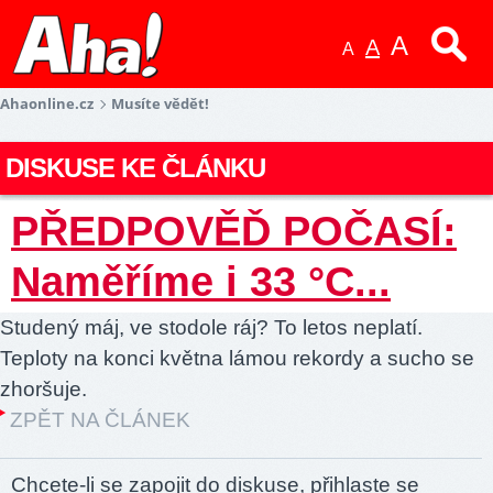
A
A
A
Ahaonline.cz
Musíte vědět!
DISKUSE KE ČLÁNKU
PŘEDPOVĚĎ POČASÍ:
Naměříme i 33 °C...
Studený máj, ve stodole ráj? To letos neplatí.
Teploty na konci května lámou rekordy a sucho se
zhoršuje.
ZPĚT NA ČLÁNEK
Chcete-li se zapojit do diskuse, přihlaste se