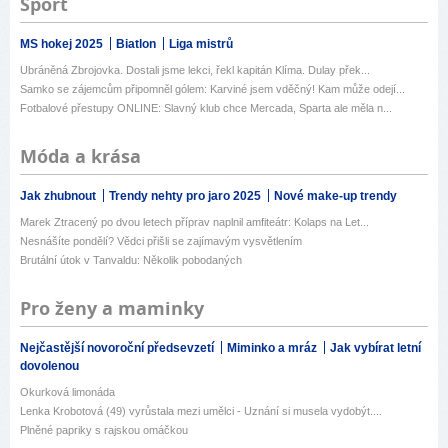
Sport
MS hokej 2025
Biatlon
Liga mistrů
Ubráněná Zbrojovka. Dostali jsme lekci, řekl kapitán Klíma. Dulay přek...
Samko se zájemcům připomněl gólem: Karviné jsem vděčný! Kam může odejí...
Fotbalové přestupy ONLINE: Slavný klub chce Mercada, Sparta ale měla n...
Móda a krása
Jak zhubnout
Trendy nehty pro jaro 2025
Nové make-up trendy
Marek Ztracený po dvou letech příprav naplnil amfiteátr: Kolaps na Let...
Nesnášíte pondělí? Vědci přišli se zajímavým vysvětlením
Brutální útok v Tanvaldu: Několik pobodaných
Pro ženy a maminky
Nejčastější novoroční předsevzetí
Miminko a mráz
Jak vybírat letní
dovolenou
Okurková limonáda
Lenka Krobotová (49) vyrůstala mezi umělci - Uznání si musela vydobýt....
Plněné papriky s rajskou omáčkou