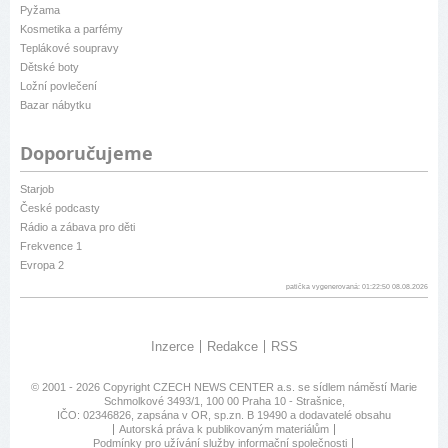
Pyžama
Kosmetika a parfémy
Teplákové soupravy
Dětské boty
Ložní povlečení
Bazar nábytku
Doporučujeme
Starjob
České podcasty
Rádio a zábava pro děti
Frekvence 1
Evropa 2
patička vygenerovaná: 01:22:50 08.08.2026
Inzerce
Redakce
RSS
© 2001 - 2026 Copyright
CZECH NEWS CENTER a.s.
se sídlem náměstí Marie
Schmolkové 3493/1, 100 00 Praha 10 - Strašnice,
IČO: 02346826, zapsána v OR, sp.zn. B 19490 a dodavatelé obsahu
Autorská práva k publikovaným materiálům
Podmínky pro užívání služby informační společnosti