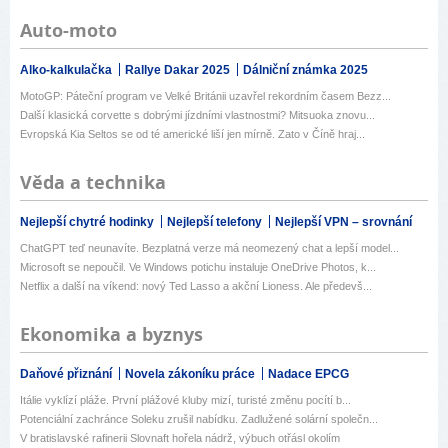
Auto-moto
Alko-kalkulačka
Rallye Dakar 2025
Dálniční známka 2025
MotoGP: Páteční program ve Velké Británii uzavřel rekordním časem Bezz...
Další klasická corvette s dobrými jízdními vlastnostmi? Mitsuoka znovu...
Evropská Kia Seltos se od té americké liší jen mírně. Zato v Číně hraj...
Věda a technika
Nejlepší chytré hodinky
Nejlepší telefony
Nejlepší VPN – srovnání
ChatGPT teď neunavíte. Bezplatná verze má neomezený chat a lepší model...
Microsoft se nepoučil. Ve Windows potichu instaluje OneDrive Photos, k...
Netflix a další na víkend: nový Ted Lasso a akční Lioness. Ale předevš...
Ekonomika a byznys
Daňové přiznání
Novela zákoníku práce
Nadace EPCG
Itálie vyklízí pláže. První plážové kluby mizí, turisté změnu pocítí b...
Potenciální zachránce Soleku zrušil nabídku. Zadlužené solární společn...
V bratislavské rafinerii Slovnaft hořela nádrž, výbuch otřásl okolím