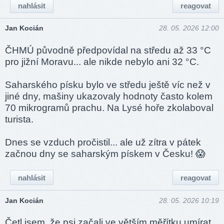
nahlásit
reagovat
Jan Kocián
28. 05. 2026 12:00
ČHMÚ původně předpovídal na středu až 33 °C
pro jižní Moravu... ale nikde nebylo ani 32 °C.
Saharského písku bylo ve středu ještě víc než v
jiné dny, mašiny ukazovaly hodnoty často kolem
70 mikrogramů prachu. Na Lysé hoře zkolaboval
turista.
Dnes se vzduch pročistil... ale už zítra v pátek
začnou dny se saharským pískem v Česku! 😱
nahlásit
reagovat
Jan Kocián
28. 05. 2026 10:19
Četl jsem, že psi začali ve větším měřítku umírat