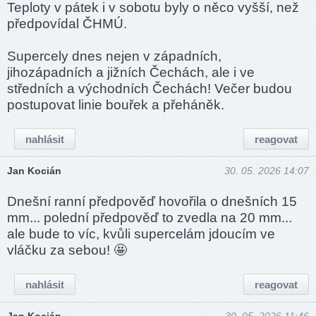
Teploty v pátek i v sobotu byly o něco vyšší, než
předpovídal ČHMÚ.
Supercely dnes nejen v západních,
jihozápadních a jižních Čechách, ale i ve
středních a východních Čechách! Večer budou
postupovat linie bouřek a přeháněk.
nahlásit
reagovat
Jan Kocián
30. 05. 2026 14:07
Dnešní ranní předpověď hovořila o dnešních 15
mm... polední předpověď to zvedla na 20 mm...
ale bude to víc, kvůli supercelám jdoucím ve
vláčku za sebou! 🤩
nahlásit
reagovat