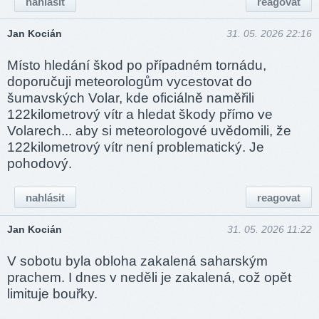
nahlásit
reagovat
Jan Kocián
31. 05. 2026 22:16
Místo hledání škod po případném tornádu,
doporučuji meteorologům vycestovat do
šumavských Volar, kde oficiálně naměřili
122kilometrový vítr a hledat škody přímo ve
Volarech... aby si meteorologové uvědomili, že
122kilometrový vítr není problematický. Je
pohodový.
nahlásit
reagovat
Jan Kocián
31. 05. 2026 11:22
V sobotu byla obloha zakalená saharským
prachem. I dnes v neděli je zakalená, což opět
limituje bouřky.