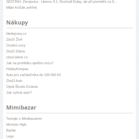
SESTŘIH: Zbrojovka - Liberec 0:1. Rozhodl Dulay, ale při premiéře za S...
Milan Knížák pohřeb
Nákupy
hledejceny.cz
Zboží Živě
Osobní vozy
Zboží Dáma
zbozi.blesk.cz
Jak na prohlídku ojetého vozu?
HobbyKompas
Auto pro začátečníka do 100 000 Kč
Zboží Auto
Ojetá Škoda Octavia
Jak vybrat auto?
Mimibazar
Testujte s Mimibazarem
Monster High
Barbie
Lego