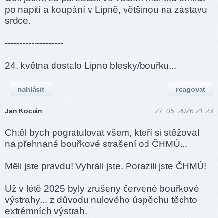
po napití a koupání v Lipně, většinou na zástavu
srdce.
--------------------
24. května dostalo Lipno blesky/bouřku...
nahlásit
reagovat
Jan Kocián
27. 05. 2026 21:23
Chtěl bych pogratulovat všem, kteří si stěžovali
na přehnané bouřkové strašení od ČHMÚ...
Měli jste pravdu! Vyhráli jste. Porazili jste ČHMÚ!
Už v létě 2025 byly zrušeny červené bouřkové
výstrahy... z důvodu nulového úspěchu těchto
extrémních výstrah.