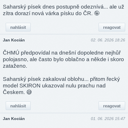
Saharský písek dnes postupně odeznívá... ale už
zítra dorazí nová várka písku do ČR. 🤪
nahlásit
reagovat
Jan Kocián
02. 06. 2026 18:26
ČHMÚ předpovídal na dnešní dopoledne nejhůř
polojasno, ale často bylo oblačno a někde i skoro
zataženo.
Saharský písek zakaloval oblohu... přitom řecký
model SKIRON ukazoval nulu prachu nad
Českem. 😅
nahlásit
reagovat
Jan Kocián
01. 06. 2026 15:47