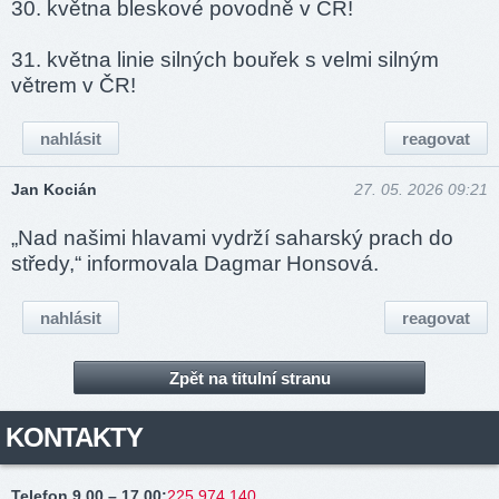
30. května bleskové povodně v ČR!
31. května linie silných bouřek s velmi silným
větrem v ČR!
nahlásit
reagovat
Jan Kocián
27. 05. 2026 09:21
„Nad našimi hlavami vydrží saharský prach do
středy,“ informovala Dagmar Honsová.
nahlásit
reagovat
Zpět na titulní stranu
KONTAKTY
Telefon 9.00 – 17.00
:
225 974 140