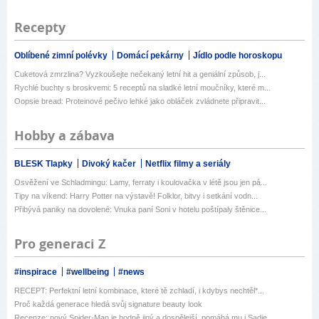
Recepty
Oblíbené zimní polévky
Domácí pekárny
Jídlo podle horoskopu
Cuketová zmrzlina? Vyzkoušejte nečekaný letní hit a geniální způsob, j...
Rychlé buchty s broskvemi: 5 receptů na sladké letní moučníky, které m...
Oopsie bread: Proteinové pečivo lehké jako obláček zvládnete připravit...
Hobby a zábava
BLESK Tlapky
Divoký kačer
Netflix filmy a seriály
Osvěžení ve Schladmingu: Lamy, ferraty i koulovačka v létě jsou jen pá...
Tipy na víkend: Harry Potter na výstavě! Folklor, bitvy i setkání vodn...
Přibývá paniky na dovolené: Vnuka paní Soni v hotelu poštípaly štěnice...
Pro generaci Z
#inspirace
#wellbeing
#news
RECEPT: Perfektní letní kombinace, které tě zchladí, i kdybys nechtěl*...
Proč každá generace hledá svůj signature beauty look
Recenze: nový Spider-Man je hodně jiný a dospělejší, pomáhá mu i Sadie...