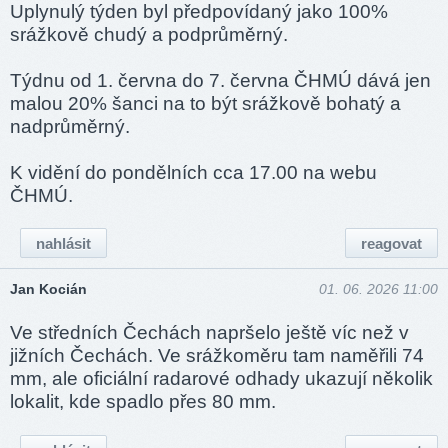
Uplynulý týden byl předpovídaný jako 100%
srážkově chudý a podprůměrný.
Týdnu od 1. června do 7. června ČHMÚ dává jen
malou 20% šanci na to být srážkově bohatý a
nadprůměrný.
K vidění do pondělních cca 17.00 na webu
ČHMÚ.
nahlásit
reagovat
Jan Kocián
01. 06. 2026 11:00
Ve středních Čechách napršelo ještě víc než v
jižních Čechách. Ve srážkoměru tam naměřili 74
mm, ale oficiální radarové odhady ukazují několik
lokalit, kde spadlo přes 80 mm.