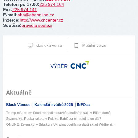
Telefon po 17.00
:
225 974 164
Fax
:
225 974 141
E-mail
:
aha@ahaonline.cz
Inzerce
:
http://www.cncenter.cz
Soutěže
:
pravidla soutěží
Klasická verze
Mobilní verze
VÝBĚR
Aktuálně
Blesk Vánoce
Kalendář svátků 2025
INFO.cz
Trump má utrum: Soud rozhodl o stavbě tanečního sálu v Bílém domě
Sezemský: Ruská raketa v Polsku. Babiš za ním stojí a co dál?
ONLINE: Zelenskyj v Srbsku a Ukrajina udeřila na další sklad Wildberri...