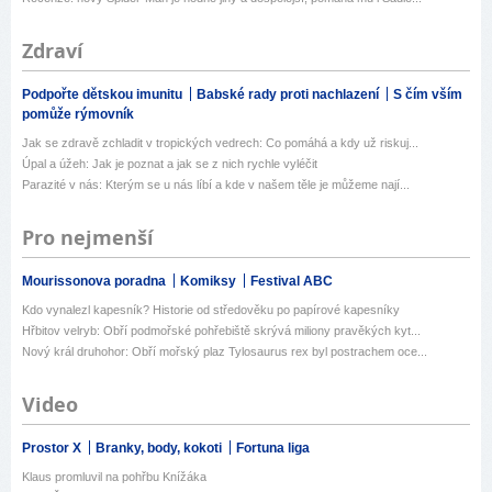
Zdraví
Podpořte dětskou imunitu
Babské rady proti nachlazení
S čím vším
pomůže rýmovník
Jak se zdravě zchladit v tropických vedrech: Co pomáhá a kdy už riskuj...
Úpal a úžeh: Jak je poznat a jak se z nich rychle vyléčit
Parazité v nás: Kterým se u nás líbí a kde v našem těle je můžeme nají...
Pro nejmenší
Mourissonova poradna
Komiksy
Festival ABC
Kdo vynalezl kapesník? Historie od středověku po papírové kapesníky
Hřbitov velryb: Obří podmořské pohřebiště skrývá miliony pravěkých kyt...
Nový král druhohor: Obří mořský plaz Tylosaurus rex byl postrachem oce...
Video
Prostor X
Branky, body, kokoti
Fortuna liga
Klaus promluvil na pohřbu Knížáka