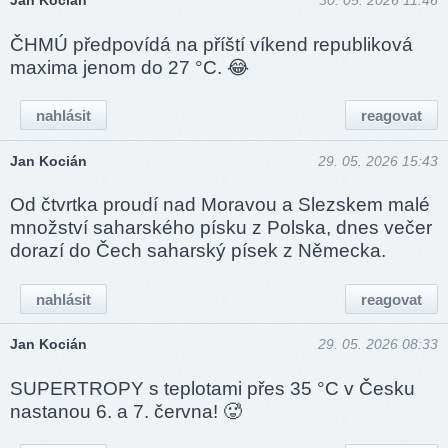
Jan Kocián
30. 05. 2026 11:46
ČHMÚ předpovídá na příští víkend republiková
maxima jenom do 27 °C. 😂
nahlásit
reagovat
Jan Kocián
29. 05. 2026 15:43
Od čtvrtka proudí nad Moravou a Slezskem malé
množství saharského písku z Polska, dnes večer
dorazí do Čech saharský písek z Německa.
nahlásit
reagovat
Jan Kocián
29. 05. 2026 08:33
SUPERTROPY s teplotami přes 35 °C v Česku
nastanou 6. a 7. června! 🥵