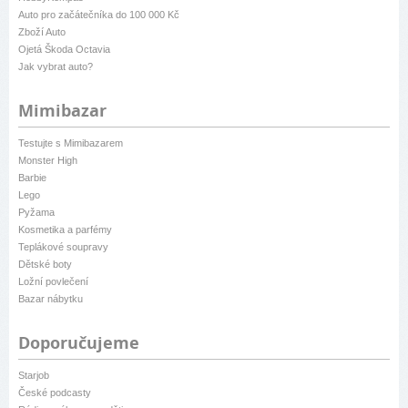
Auto pro začátečníka do 100 000 Kč
Zboží Auto
Ojetá Škoda Octavia
Jak vybrat auto?
Mimibazar
Testujte s Mimibazarem
Monster High
Barbie
Lego
Pyžama
Kosmetika a parfémy
Teplákové soupravy
Dětské boty
Ložní povlečení
Bazar nábytku
Doporučujeme
Starjob
České podcasty