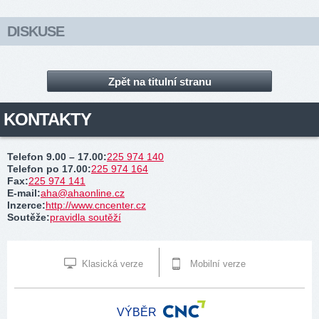
DISKUSE
Zpět na titulní stranu
KONTAKTY
Telefon 9.00 – 17.00
:
225 974 140
Telefon po 17.00
:
225 974 164
Fax
:
225 974 141
E-mail
:
aha@ahaonline.cz
Inzerce
:
http://www.cncenter.cz
Soutěže
:
pravidla soutěží
Klasická verze
Mobilní verze
VÝBĚR