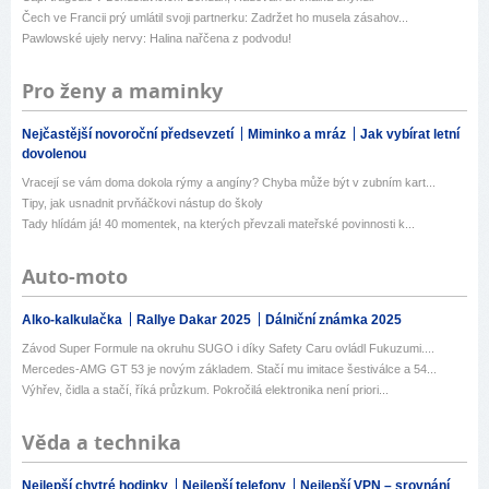
Čech ve Francii prý umlátil svoji partnerku: Zadržet ho musela zásahov...
Pawlowské ujely nervy: Halina nařčena z podvodu!
Pro ženy a maminky
Nejčastější novoroční předsevzetí
Miminko a mráz
Jak vybírat letní
dovolenou
Vracejí se vám doma dokola rýmy a angíny? Chyba může být v zubním kart...
Tipy, jak usnadnit prvňáčkovi nástup do školy
Tady hlídám já! 40 momentek, na kterých převzali mateřské povinnosti k...
Auto-moto
Alko-kalkulačka
Rallye Dakar 2025
Dálniční známka 2025
Závod Super Formule na okruhu SUGO i díky Safety Caru ovládl Fukuzumi....
Mercedes-AMG GT 53 je novým základem. Stačí mu imitace šestiválce a 54...
Výhřev, čidla a stačí, říká průzkum. Pokročilá elektronika není priori...
Věda a technika
Nejlepší chytré hodinky
Nejlepší telefony
Nejlepší VPN – srovnání