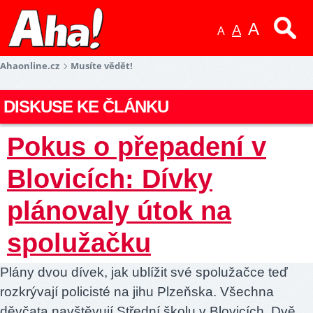
A
A
A
Ahaonline.cz
Musíte vědět!
DISKUSE KE ČLÁNKU
Pokus o přepadení v
Blovicích: Dívky
plánovaly útok na
spolužačku
Plány dvou dívek, jak ublížit své spolužačce teď
rozkrývají policisté na jihu Plzeňska. Všechna
děvčata navštěvují Střední školu v Blovicích. Dvě