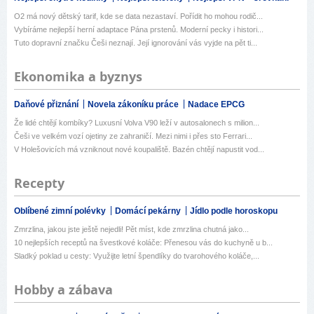
O2 má nový dětský tarif, kde se data nezastaví. Pořídit ho mohou rodič...
Vybíráme nejlepší herní adaptace Pána prstenů. Moderní pecky i histori...
Tuto dopravní značku Češi neznají. Její ignorování vás vyjde na pět ti...
Ekonomika a byznys
Daňové přiznání
Novela zákoníku práce
Nadace EPCG
Že lidé chtějí kombíky? Luxusní Volva V90 leží v autosalonech s milion...
Češi ve velkém vozí ojetiny ze zahraničí. Mezi nimi i přes sto Ferrari...
V Holešovicích má vzniknout nové koupaliště. Bazén chtějí napustit vod...
Recepty
Oblíbené zimní polévky
Domácí pekárny
Jídlo podle horoskopu
Zmrzlina, jakou jste ještě nejedli! Pět míst, kde zmrzlina chutná jako...
10 nejlepších receptů na švestkové koláče: Přenesou vás do kuchyně u b...
Sladký poklad u cesty: Využijte letní špendlíky do tvarohového koláče,...
Hobby a zábava