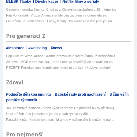
BLESK Tlapky
Divoký kačer
Netflix filmy a seriály
Cestovní horečka šlechty: Chuďas z Klatovska otrokářem v Jižní Americe
Filip Vondrášek: V Jižní Americe si lidé plují životem mnohem lehčeji,...
Osvěžení ve Schladmingu: Lamy, ferraty i koulovačka v létě jsou jen pá...
Pro generaci Z
#inspirace
#wellbeing
#news
Pop Culture Wrap: Ariana Grande promluvila o svém ústupu z veřejného ž...
Alt news: MGK v tom zas lítá, Jared Leto byl obviněný ze sexuálního ob...
RECEPT: Perfektní letní kombinace, které tě zchladí, i kdybys nechtěl*...
Zdraví
Podpořte dětskou imunitu
Babské rady proti nachlazení
S čím vším
pomůže rýmovník
Jak se zdravě zchladit v tropických vedrech: Co pomáhá a kdy už riskuj...
Úpal a úžeh: Jak je poznat a jak se z nich rychle vyléčit
Parazité v nás: Kterým se u nás líbí a kde v našem těle je můžeme nají...
Pro nejmenší