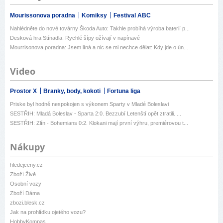
Mourissonova poradna
Komiksy
Festival ABC
Nahlédněte do nové továrny Škoda Auto: Takhle probíhá výroba baterií p...
Desková hra Stínadla: Rychlé šípy ožívají v napínavé
Mourrisonova poradna: Jsem líná a nic se mi nechce dělat: Kdy jde o ún...
Video
Prostor X
Branky, body, kokoti
Fortuna liga
Priske byl hodně nespokojen s výkonem Sparty v Mladé Boleslavi
SESTŘIH: Mladá Boleslav - Sparta 2:0. Bezzubí Letenští opět ztratili. ...
SESTŘIH: Zlín - Bohemians 0:2. Klokani mají první výhru, premiérovou t...
Nákupy
hledejceny.cz
Zboží Živě
Osobní vozy
Zboží Dáma
zbozi.blesk.cz
Jak na prohlídku ojetého vozu?
HobbyKompas