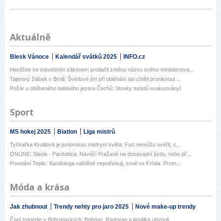
Aktuálně
Blesk Vánoce
Kalendář svátků 2025
INFO.cz
Havlíček se stavebním zákonem protlačil změnu názvu svého ministerstva...
Tajemný žlábek v Brně: Švédové jím při obléhání asi chtěli proniknout ...
Požár u oblíbeného italského jezera Čechů: Stovky turistů evakuovány!
Sport
MS hokej 2025
Biatlon
Liga mistrů
Tyčkařka Krutilová je juniorskou mistryní světa: Furt nemůžu uvěřit, c...
ONLINE: Slavia - Pardubice. Naváží Pražané na dosavadní jízdu, nebo př...
Povstání Teplic: Kardiologa naštěstí nepotřebuji, smál se Frťala. Prom...
Móda a krása
Jak zhubnout
Trendy nehty pro jaro 2025
Nové make-up trendy
Čapí tragédie v Bohuslavicích: Bohdan, Radovan a Amálka uhynuli