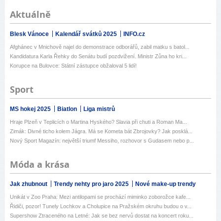
Aktuálně
Blesk Vánoce
Kalendář svátků 2025
INFO.cz
Afghánec v Mnichově najel do demonstrace odborářů, zabil matku s batol...
Kandidatura Karla Řehky do Senátu budí pozdvižení. Ministr Zůna ho kri...
Korupce na Bulovce: Státní zástupce obžaloval 5 lidí!
Sport
MS hokej 2025
Biatlon
Liga mistrů
Hraje Plzeň v Teplicích o Martina Hyského? Slavia při chuti a Roman Ma...
Zimák: Divné ticho kolem Jágra. Má se Kometa bát Zbrojovky? Jak posklá...
Nový Sport Magazín: největší triumf Messiho, rozhovor s Gudasem nebo p...
Móda a krása
Jak zhubnout
Trendy nehty pro jaro 2025
Nové make-up trendy
Unikát v Zoo Praha: Mezi antilopami se prochází miminko zoborožce kafe...
Řidiči, pozor! Tunely Lochkov a Cholupice na Pražském okruhu budou o v...
Supershow Ztraceného na Letné: Jak se bez nervů dostat na koncert roku...