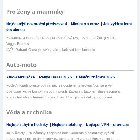
Pro ženy a maminky
Nejčastější novoroční předsevzetí
Miminko a mráz
Jak vybírat letní
dovolenou
Hlasatelka a moderátorka Saskia Burešová (80) - Smrt manžela ji zdrtil...
Veggie Burritos
KVÍZ: Rafťáci. Otestujte své znalosti kultovní letní komedie
Auto-moto
Alko-kalkulačka
Rallye Dakar 2025
Dálniční známka 2025
Podle Antonelliho ještě potrvá, než se dostane na úroveň Norrise a Ver...
Dostupné rychlé kombíky jsou minulostí. Zábava s batohem dnes začíná a...
Nová čtyřkolka v terénních daciích jezdí bez plynu i elektricky. Už má...
Věda a technika
Nejlepší chytré hodinky
Nejlepší telefony
Nejlepší VPN – srovnání
80 % čistoty, 2 % námahy. Stojan na kolo Gearrista automaticky vyčistí...
Novou baterii pro elektromobily nabijete na 97 % za pouhých osm minut....