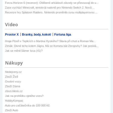
Forza Horizon 6 (recenze): Oblíbené arkádové závody se přesouvají do u...
Zase vychází Minecraft, tentokrát nativně pro Nintendo Switch 2. Nová ...
Recenze hry Splatoon Raiders. Nintendo proměnilo svou multiplayerovou ...
Video
Prostor X
Branky, body, kokoti
Fortuna liga
Hraje Plzeň v Teplicích o Martina Hyského? Slavia při chuti a Roman Ma...
Zimák: Divné ticho kolem Jágra. Má se Kometa bát Zbrojovky? Jak posklá...
Jak se měnil Sámer Issa (41)?
Nákupy
hledejceny.cz
Zboží Živě
Osobní vozy
Zboží Dáma
zbozi.blesk.cz
Jak na prohlídku ojetého vozu?
HobbyKompas
Auto pro začátečníka do 100 000 Kč
Zboží Auto