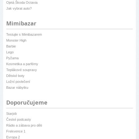
Ojetá Škoda Octavia
Jak vybrat auto?
Mimibazar
Testujte s Mimibazarem
Monster High
Barbie
Lego
Pyžama
Kosmetika a parfémy
Teplákové soupravy
Dětské boty
Ložní povlečení
Bazar nábytku
Doporučujeme
Starjob
České podcasty
Rádio a zábava pro děti
Frekvence 1
Evropa 2