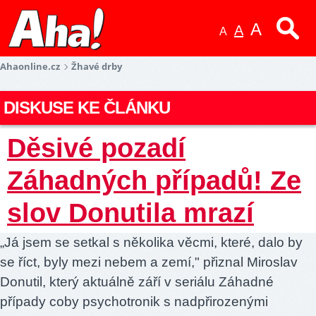
A
A
A
Ahaonline.cz
Žhavé drby
DISKUSE KE ČLÁNKU
Děsivé pozadí
Záhadných případů! Ze
slov Donutila mrazí
„Já jsem se setkal s několika věcmi, které, dalo by
se říct, byly mezi nebem a zemí," přiznal Miroslav
Donutil, který aktuálně září v seriálu Záhadné
případy coby psychotronik s nadpřirozenými