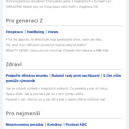
Nízkorozpočtová dovolená? Chorvatsko jedno z nejdražších v Evropě! Lev...
OBRAZEM: Modré slzy na Tchaj-wanu mění moře v magickou říši
Pro generaci Z
#inspirace
#wellbeing
#news
F*ck the glasses: AI Meta brýle mají zjednodušit život, zatím ale děla...
Víš, proč ti po mléčných výrobcích možná nebývá dobře?
BEAUTY NEWS: Zara Larsson servíruje Cheetah Girl makeup a Billie Eilis...
Zdraví
Podpořte dětskou imunitu
Babské rady proti nachlazení
S čím vším
pomůže rýmovník
Jak se zdravě zchladit v tropických vedrech: Co pomáhá a kdy už riskuj...
Úpal a úžeh: Jak je poznat a jak se z nich rychle vyléčit
Parazité v nás: Kterým se u nás líbí a kde v našem těle je můžeme nají...
Pro nejmenší
Mourissonova poradna
Komiksy
Festival ABC