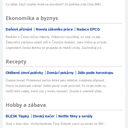
Co dělat, když ztratíte mobil na dovolené? Je potřeba znát číslo IMEI ...
Ekonomika a byznys
Daňové přiznání
Novela zákoníku práce
Nadace EPCG
Bankám v Česku tečou miliardy. Odborníci vysvětlují, co stojí za jejic...
Železniční zakázka století míří k Českým drahám. Jako vítěze je schvál...
Legendární česká likérka se propadla do hlubší ztráty. Zachraňují ji d...
Recepty
Oblíbené zimní polévky
Domácí pekárny
Jídlo podle horoskopu
Oopsie bread: Proteinové pečivo lehké jako obláček zvládnete připravit...
Pozor na jedovaté cukety! Jeden jasný znak prozradí, že se jim máte vy...
Svěží letní saláty, které vás v horku neunaví: Zkuste k zelenině přida...
Hobby a zábava
BLESK Tlapky
Divoký kačer
Netflix filmy a seriály
Sraz v šest ráno. Vrchol festivalu Tóny Dolomit zazní za úsvitu ve 300...