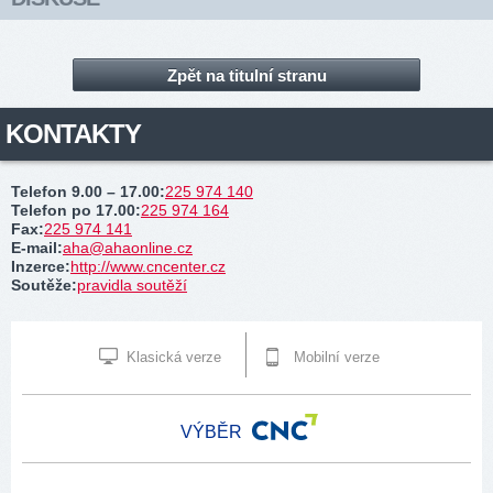
Zpět na titulní stranu
KONTAKTY
Telefon 9.00 – 17.00
:
225 974 140
Telefon po 17.00
:
225 974 164
Fax
:
225 974 141
E-mail
:
aha@ahaonline.cz
Inzerce
:
http://www.cncenter.cz
Soutěže
:
pravidla soutěží
Klasická verze
Mobilní verze
VÝBĚR