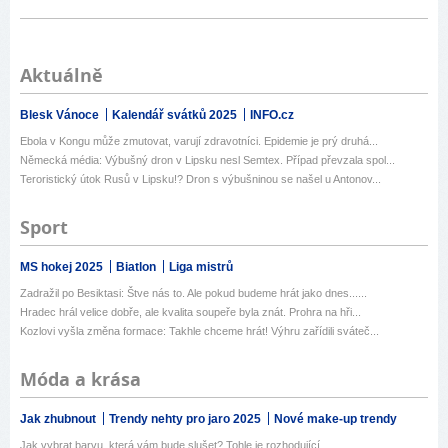
Aktuálně
Blesk Vánoce
Kalendář svátků 2025
INFO.cz
Ebola v Kongu může zmutovat, varují zdravotníci. Epidemie je prý druhá...
Německá média: Výbušný dron v Lipsku nesl Semtex. Případ převzala spol...
Teroristický útok Rusů v Lipsku!? Dron s výbušninou se našel u Antonov...
Sport
MS hokej 2025
Biatlon
Liga mistrů
Zadražil po Besiktasi: Štve nás to. Ale pokud budeme hrát jako dnes......
Hradec hrál velice dobře, ale kvalita soupeře byla znát. Prohra na hři...
Kozlovi vyšla změna formace: Takhle chceme hrát! Výhru zařídili sváteč...
Móda a krása
Jak zhubnout
Trendy nehty pro jaro 2025
Nové make-up trendy
Jak vybrat barvu, která vám bude slušet? Tohle je rozhodující