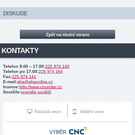
DISKUSE
Zpět na titulní stranu
KONTAKTY
Telefon 9.00 – 17.00
:
225 974 140
Telefon po 17.00
:
225 974 164
Fax
:
225 974 141
E-mail
:
aha@ahaonline.cz
Inzerce
:
http://www.cncenter.cz
Soutěže
:
pravidla soutěží
Klasická verze
Mobilní verze
VÝBĚR