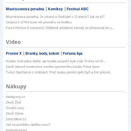
Mourissonova poradna
Komiksy
Festival ABC
Mourrisonova poradna: Je zdravé si čistit pleť v 11 letech? Jak na to?
Ukázka z GTA 6 bude mít premiéru na Netflixu
Forza Horizon 6 (recenze): Oblíbené arkádové závody se přesouvají do u...
Video
Prostor X
Branky, body, kokoti
Fortuna liga
Hradec hrál velice dobře, ale kvalita soupeře byla znát. Prohra na hři...
Závěr tiskové konference nového sportovního kanálu Prima Sport
Tvůrci StarDance o změnách: Proč budou porotci opět čtyři a čím přesvě...
Nákupy
hledejceny.cz
Zboží Živě
Osobní vozy
Zboží Dáma
zbozi.blesk.cz
Jak na prohlídku ojetého vozu?
HobbyKompas