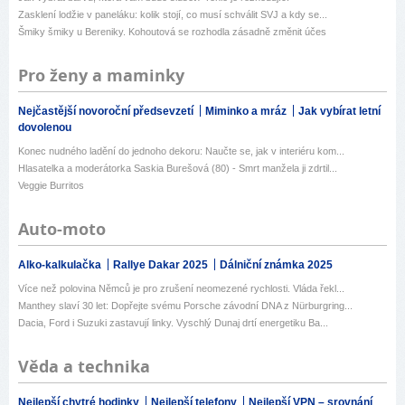
Zasklení lodžie v paneláku: kolik stojí, co musí schválit SVJ a kdy se...
Šmiky šmiky u Bereniky. Kohoutová se rozhodla zásadně změnit účes
Pro ženy a maminky
Nejčastější novoroční předsevzetí
Miminko a mráz
Jak vybírat letní
dovolenou
Konec nudného ladění do jednoho dekoru: Naučte se, jak v interiéru kom...
Hlasatelka a moderátorka Saskia Burešová (80) - Smrt manžela ji zdrtil...
Veggie Burritos
Auto-moto
Alko-kalkulačka
Rallye Dakar 2025
Dálniční známka 2025
Více než polovina Němců je pro zrušení neomezené rychlosti. Vláda řekl...
Manthey slaví 30 let: Dopřejte svému Porsche závodní DNA z Nürburgring...
Dacia, Ford i Suzuki zastavují linky. Vyschlý Dunaj drtí energetiku Ba...
Věda a technika
Nejlepší chytré hodinky
Nejlepší telefony
Nejlepší VPN – srovnání