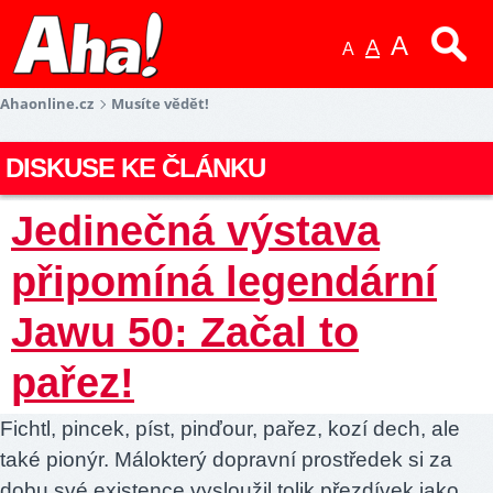
A
A
A
Ahaonline.cz
Musíte vědět!
DISKUSE KE ČLÁNKU
Jedinečná výstava
připomíná legendární
Jawu 50: Začal to
pařez!
Fichtl, pincek, píst, pinďour, pařez, kozí dech, ale
také pionýr. Málokterý dopravní prostředek si za
dobu své existence vysloužil tolik přezdívek jako