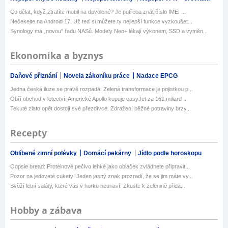
Co dělat, když ztratíte mobil na dovolené? Je potřeba znát číslo IMEI ...
Nečekejte na Android 17. Už teď si můžete ty nejlepší funkce vyzkoušet...
Synology má „novou“ řadu NASů. Modely Neo+ lákají výkonem, SSD a vyměn...
Ekonomika a byznys
Daňové přiznání
Novela zákoníku práce
Nadace EPCG
Jedna česká iluze se právě rozpadá. Zelená transformace je pojistkou p...
Obří obchod v letectví. Americké Apollo kupuje easyJet za 161 miliard ...
Tekuté zlato opět dostojí své přezdívce. Zdražení běžné potraviny brzy...
Recepty
Oblíbené zimní polévky
Domácí pekárny
Jídlo podle horoskopu
Oopsie bread: Proteinové pečivo lehké jako obláček zvládnete připravit...
Pozor na jedovaté cukety! Jeden jasný znak prozradí, že se jim máte vy...
Svěží letní saláty, které vás v horku neunaví: Zkuste k zelenině přida...
Hobby a zábava