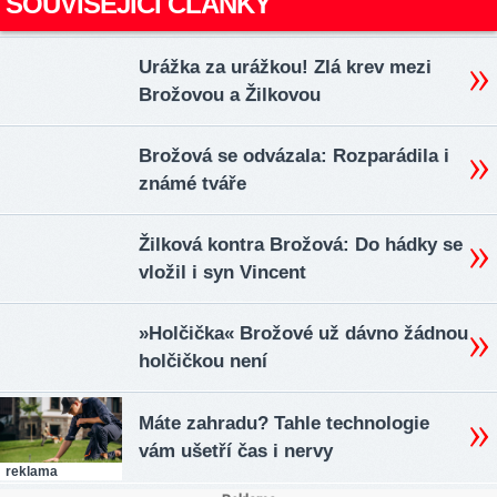
SOUVISEJÍCÍ ČLÁNKY
Urážka za urážkou! Zlá krev mezi
Brožovou a Žilkovou
Brožová se odvázala: Rozparádila i
známé tváře
Žilková kontra Brožová: Do hádky se
vložil i syn Vincent
»Holčička« Brožové už dávno žádnou
holčičkou není
Máte zahradu? Tahle technologie
vám ušetří čas i nervy
reklama