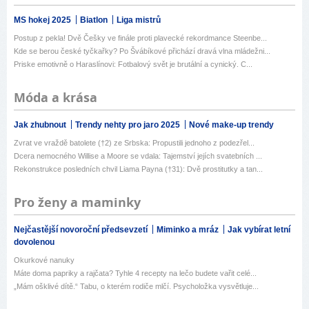
MS hokej 2025
Biatlon
Liga mistrů
Postup z pekla! Dvě Češky ve finále proti plavecké rekordmance Steenbe...
Kde se berou české tyčkařky? Po Švábíkové přichází dravá vlna mládežni...
Priske emotivně o Haraslínovi: Fotbalový svět je brutální a cynický. C...
Móda a krása
Jak zhubnout
Trendy nehty pro jaro 2025
Nové make-up trendy
Zvrat ve vraždě batolete (†2) ze Srbska: Propustili jednoho z podezřel...
Dcera nemocného Willise a Moore se vdala: Tajemství jejích svatebních ...
Rekonstrukce posledních chvil Liama Payna (†31): Dvě prostitutky a tan...
Pro ženy a maminky
Nejčastější novoroční předsevzetí
Miminko a mráz
Jak vybírat letní
dovolenou
Okurkové nanuky
Máte doma papriky a rajčata? Tyhle 4 recepty na lečo budete vařit celé...
„Mám ošklivé dítě.“ Tabu, o kterém rodiče mlčí. Psycholožka vysvětluje...