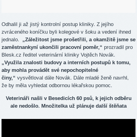
Odhalil ji až jistý kontrolní postup kliniky. Z jejího
zvráceného koníčku byli kolegové v šoku a vedení ihned
jednalo.
„Záležitost jsme prošetřili, a okamžitě jsme se
zaměstnankyní ukončili pracovní poměr,“
prozradil pro
Blesk.cz ředitel veterinární kliniky Vojtěch Novák.
„Využila znalosti budovy a interních postupů k tomu,
aby mohla provádět své nepochopitelné
činy,“
vysvětloval dále Novák. Dále mladé ženě navrhl,
že by měla vyhledat odbornou lékařskou pomoc.
Veterináři našli v Besedicích 60 psů, k jejich odběru
ale nedošlo. Množitelka už plánuje další štěňata