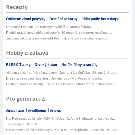
Recepty
Oblíbené zimní polévky
Domácí pekárny
Jídlo podle horoskopu
Od pondělí do pátku: 5 rodinných večeří ze srpnové úrody
Rychlé prázdninové obědy či večeře: 10 receptů, se kterými uspějete i ...
Zmrzlina, jakou jste ještě nejedli! Pět míst, kde zmrzlina chutná jako...
Hobby a zábava
BLESK Tlapky
Divoký kačer
Netflix filmy a seriály
Videomapping i scénické nasvícení. Jeskyně Na Špičáku ožije novými tec...
Draisina, velocipéd i kostitřas: Unikátní bicykly v Muzeu Chodska
Cestovní horečka šlechty: Chuďas z Klatovska otrokářem v Jižní Americe
Pro generaci Z
#inspirace
#wellbeing
#news
Hot Releases: do kin jde MMA film Bojovník, Anne Hathaway utíká před d...
Tarotskop 10. 8.—16. 8.
Hot events: Začíná slovenský Grape a do Prahy přijedou Show Me The Bod...