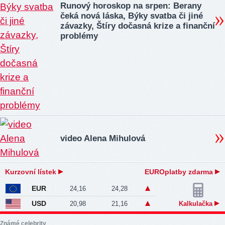
Runový horoskop na srpen: Berany
čeká nová láska, Býky svatba či jiné
závazky, Štíry dočasná krize a finanční
problémy
video Alena Mihulová
Kurzovní lístek
EUROplatby zdarma
EUR
24,16
24,28
USD
20,98
21,16
Kalkulačka
Známé celebrity