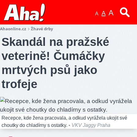
A
A
A
Ahaonline.cz
Žhavé drby
Skandál na pražské
veterině! Čumáčky
mrtvých psů jako
trofeje
Recepce, kde žena pracovala, a odkud vyrážela ukojit své
choutky do chladírny s ostatky.
• VKV Jaggy Praha