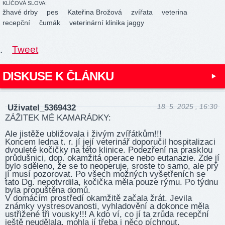
KLÍČOVÁ SLOVA:
žhavé drby
pes
Kateřina Brožová
zvířata
veterina
recepční
čumák
veterinární klinika jaggy
.
Tweet
DISKUSE K ČLÁNKU
18. 5. 2025 , 16:30
Uživatel_5369432
ZÁŽITEK MÉ KAMARÁDKY:
Ale jistěže ubližovala i živým zvířátkům!!!
Koncem ledna t. r. jí její veterinář doporučil hospitalizaci
dvouleté kočičky na této klinice. Podezření na prasklou
průdušnici, dop. okamžitá operace nebo eutanazie. Zde jí
bylo sděleno, že se to neoperuje, sroste to samo, ale prý
jí musí pozorovat. Po všech možných vyšetřeních se
tato Dg. nepotvrdila, kočička měla pouze rýmu. Po týdnu
byla propuštěna domů.
V domácím prostředí okamžitě začala žrát. Jevila
známky vystresovanosti, vyhladovění a dokonce měla
ustřižené tři vousky!!! A kdo ví, co jí ta zrůda recepční
ještě neudělala, mohla jí třeba i něco píchnout.