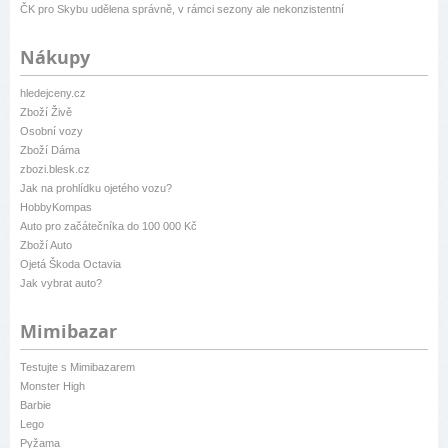
ČK pro Skybu udělena správně, v rámci sezony ale nekonzistentní
Nákupy
hledejceny.cz
Zboží Živě
Osobní vozy
Zboží Dáma
zbozi.blesk.cz
Jak na prohlídku ojetého vozu?
HobbyKompas
Auto pro začátečníka do 100 000 Kč
Zboží Auto
Ojetá Škoda Octavia
Jak vybrat auto?
Mimibazar
Testujte s Mimibazarem
Monster High
Barbie
Lego
Pyžama