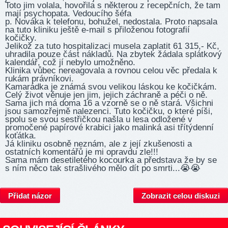
Toto jim volala, hovořila s některou z recepčních, že tam
mají psychopata. Vedoucího šéfa
p. Nováka k telefonu, bohužel, nedostala. Proto napsala
na tuto kliniku ještě e-mail s přiloženou fotografií
kočičky.
Jelikož za tuto hospitalizaci musela zaplatit 61 315,- Kč,
uhradila pouze část nákladů. Na zbytek žádala splátkový
kalendář, což jí nebylo umožněno.
Klinika vůbec nereagovala a rovnou celou věc předala k
rukám právníkovi.
Kamarádka je známá svou velikou láskou ke kočičkám.
Celý život věnuje jen jim, jejich záchraně a péči o ně.
Sama jich má doma 16 a vzorně se o ně stará. Všichni
jsou samozřejmě nalezenci. Tuto kočičku, o které píši,
spolu se svou sestřičkou našla u lesa odložené v
promočené papírové krabici jako malinká asi třítýdenní
koťátka.
Já kliniku osobně neznám, ale z její zkušenosti a
ostatních komentářů je mi opravdu zle!!!
Sama mám desetiletého kocourka a představa že by se
s ním něco tak strašlivého mělo dít po smrti...😭😭
Přidat názor
Zobrazit celou diskuzi