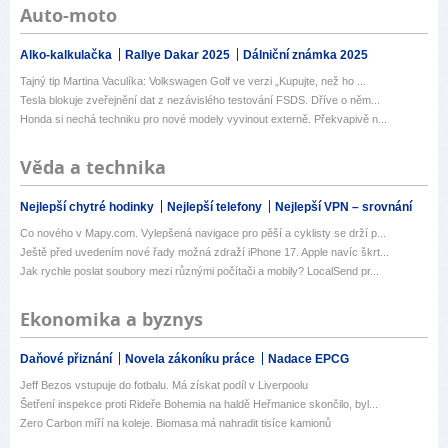
Auto-moto
Alko-kalkulačka
Rallye Dakar 2025
Dálniční známka 2025
Tajný tip Martina Vaculíka: Volkswagen Golf ve verzi „Kupujte, než ho ...
Tesla blokuje zveřejnění dat z nezávislého testování FSDS. Dříve o něm...
Honda si nechá techniku pro nové modely vyvinout externě. Překvapivě n...
Věda a technika
Nejlepší chytré hodinky
Nejlepší telefony
Nejlepší VPN – srovnání
Co nového v Mapy.com. Vylepšená navigace pro pěší a cyklisty se drží p...
Ještě před uvedením nové řady možná zdraží iPhone 17. Apple navíc škrt...
Jak rychle poslat soubory mezi různými počítači a mobily? LocalSend pr...
Ekonomika a byznys
Daňové přiznání
Novela zákoníku práce
Nadace EPCG
Jeff Bezos vstupuje do fotbalu. Má získat podíl v Liverpoolu
Šetření inspekce proti Rideře Bohemia na haldě Heřmanice skončilo, byl...
Zero Carbon míří na koleje. Biomasa má nahradit tisíce kamionů