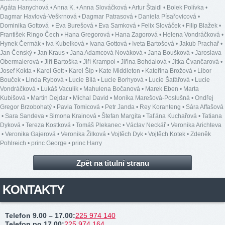
Agáta Hanychová
•
Anna K.
•
Anna Slováčková
•
Artur Štaidl
•
Bolek Polívka
•
Dagmar Havlová-Veškrnová
•
Dagmar Patrasová
•
Daniela Písařovicová
•
Dominika Gottová
•
Eva Burešová
•
Eva Samková
•
Felix Slováček
•
Filip Blažek
•
František Ringo Čech
•
Hana Gregorová
•
Hana Zagorová
•
Helena Vondráčková
•
Hynek Čermák
•
Iva Kubelková
•
Ivana Gottová
•
Iveta Bartošová
•
Jakub Prachař
•
Jan Čenský
•
Jan Kraus
•
Jana Adamcová Nováková
•
Jana Boušková
•
Jaroslava
Obermaierová
•
Jiří Bartoška
•
Jiří Krampol
•
Jiřina Bohdalová
•
Jitka Čvančarová
•
Josef Kokta
•
Karel Gott
•
Karel Šíp
•
Kate Middleton
•
Kateřina Brožová
•
Libor
Bouček
•
Linda Rybová
•
Lucie Bílá
•
Lucie Borhyová
•
Lucie Šafářová
•
Lucie
Vondráčková
•
Lukáš Vaculík
•
Mahulena Bočanová
•
Marek Eben
•
Marta
Kubišová
•
Martin Dejdar
•
Michal David
•
Monika Marešová-Poslušná
•
Ondřej
Gregor Brzobohatý
•
Pavla Tomicová
•
Petr Janda
•
Rey Koranteng
•
Sára Affašová
•
Sara Sandeva
•
Simona Krainová
•
Štefan Margita
•
Taťána Kuchařová
•
Tatiana
Dyková
•
Tereza Kostková
•
Tomáš Plekanec
•
Václav Neckář
•
Veronika Arichteva
•
Veronika Gajerová
•
Veronika Žilková
•
Vojtěch Dyk
•
Vojtěch Kotek
•
Zdeněk
Pohlreich
•
princ George
•
princ Harry
Zpět na titulní stranu
KONTAKTY
Telefon 9.00 – 17.00
:
225 974 140
Telefon po 17.00
:
225 974 164