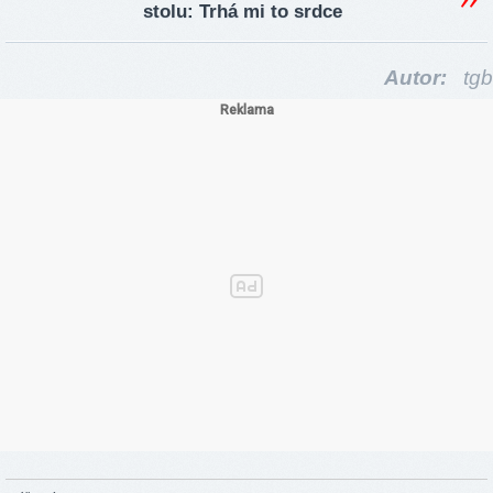
stolu: Trhá mi to srdce
Autor:
tgb