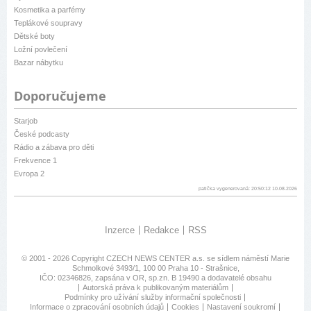
Kosmetika a parfémy
Teplákové soupravy
Dětské boty
Ložní povlečení
Bazar nábytku
Doporučujeme
Starjob
České podcasty
Rádio a zábava pro děti
Frekvence 1
Evropa 2
patička vygenerovaná: 20:50:12 10.08.2026
Inzerce
Redakce
RSS
© 2001 - 2026 Copyright
CZECH NEWS CENTER a.s.
se sídlem náměstí Marie
Schmolkové 3493/1, 100 00 Praha 10 - Strašnice,
IČO: 02346826, zapsána v OR, sp.zn. B 19490 a dodavatelé obsahu
Autorská práva k publikovaným materiálům
Podmínky pro užívání služby informační společnosti
Informace o zpracování osobních údajů
Cookies
Nastavení soukromí