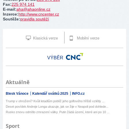
Fax
:
225 974 141
E-mail
:
aha@ahaonline.cz
Inzerce
:
http://www.cncenter.cz
Soutěže
:
pravidla soutěží
Klasická verze
Mobilní verze
VÝBĚR
Aktuálně
Blesk Vánoce
Kalendář svátků 2025
INFO.cz
Trump v ohrožení? Kvůli letadlům poblíž jeho golfového hřiště vzlétly ...
Deset povídek Andreje Longa ukazuje, jak se žije v Neapoli pod dohlede...
Rusko znovu odmítlo zmrazení války. Putin žádá území, které ani po 10 ...
Sport