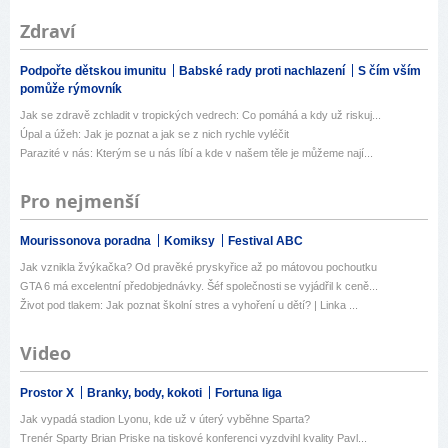
Zdraví
Podpořte dětskou imunitu
Babské rady proti nachlazení
S čím vším
pomůže rýmovník
Jak se zdravě zchladit v tropických vedrech: Co pomáhá a kdy už riskuj...
Úpal a úžeh: Jak je poznat a jak se z nich rychle vyléčit
Parazité v nás: Kterým se u nás líbí a kde v našem těle je můžeme nají...
Pro nejmenší
Mourissonova poradna
Komiksy
Festival ABC
Jak vznikla žvýkačka? Od pravěké pryskyřice až po mátovou pochoutku
GTA 6 má excelentní předobjednávky. Šéf společnosti se vyjádřil k ceně...
Život pod tlakem: Jak poznat školní stres a vyhoření u dětí? | Linka ...
Video
Prostor X
Branky, body, kokoti
Fortuna liga
Jak vypadá stadion Lyonu, kde už v úterý vyběhne Sparta?
Trenér Sparty Brian Priske na tiskové konferenci vyzdvihl kvality Pavl...