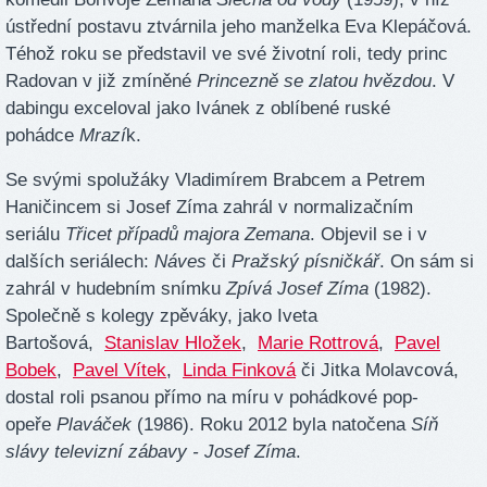
ústřední postavu ztvárnila jeho manželka Eva Klepáčová.
Téhož roku se představil ve své životní roli, tedy princ
Radovan v již zmíněné
Princezně se zlatou hvězdou
. V
dabingu exceloval jako Ivánek z oblíbené ruské
pohádce
Mrazí
k.
Se svými spolužáky Vladimírem Brabcem a Petrem
Haničincem si Josef Zíma zahrál v normalizačním
seriálu
Třicet případů majora Zemana
. Objevil se i v
dalších seriálech:
Náves
či
Pražský písničkář
. On sám si
zahrál v hudebním snímku
Zpívá Josef Zíma
(1982).
Společně s kolegy zpěváky, jako Iveta
Bartošová,
Stanislav Hložek
,
Marie Rottrová
,
Pavel
Bobek
,
Pavel Vítek
,
Linda Finková
či Jitka Molavcová,
dostal roli psanou přímo na míru v pohádkové pop-
opeře
Plaváček
(1986). Roku 2012 byla natočena
Síň
slávy televizní zábavy - Josef Zíma
.