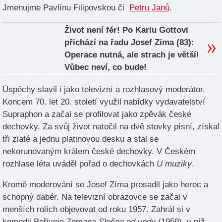
Jmenujme Pavlínu Filipovskou či
Petru Janů
.
Život není fér! Po Karlu Gottovi
přichází na řadu Josef Zíma (83):
Operace nutná, ale strach je větší!
Vůbec neví, co bude!
Úspěchy slavil i jako televizní a rozhlasový moderátor.
Koncem 70. let 20. století využil nabídky vydavatelství
Supraphon a začal se profilovat jako zpěvák české
dechovky. Za svůj život natočil na dvě stovky písní, získal
tři zlaté a jednu platinovou desku a stal se
nekorunovaným králem české dechovky. V Českém
rozhlase léta uváděl pořad o dechovkách
U muziky
.
Kromě moderování se Josef Zíma prosadil jako herec a
schopný dabér. Na televizní obrazovce se začal v
menších rolích objevovat od roku 1957. Zahrál si v
komedii Bořivoje Zemana
Slečna od vody
(1959), v níž