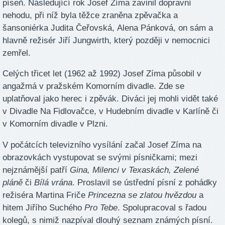
píseň. Následující rok Josef Zíma zavinil dopravní
nehodu, při níž byla těžce zraněna zpěvačka a
šansoniérka Judita Čeřovská, Alena Pánková, on sám a
hlavně režisér Jiří Jungwirth, který později v nemocnici
zemřel.
Celých třicet let (1962 až 1992) Josef Zíma působil v
angažmá v pražském Komorním divadle. Zde se
uplatňoval jako herec i zpěvák. Diváci jej mohli vidět také
v Divadle Na Fidlovačce, v Hudebním divadle v Karlíně či
v Komorním divadle v Plzni.
V počátcích televizního vysílání začal Josef Zíma na
obrazovkách vystupovat se svými písničkami; mezi
nejznámější patří
Gina, Milenci v Texaskách, Zelené
pláně
či
Bílá vrána
. Proslavil se ústřední písní z pohádky
režiséra Martina Friče
Princezna se zlatou hvězdou
a
hitem Jiřího Suchého
Pro Tebe
. Spolupracoval s řadou
kolegů, s nimiž nazpíval dlouhý seznam známých písní.