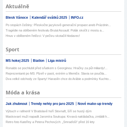
Aktuálně
Blesk Vánoce
Kalendář svátků 2025
INFO.cz
Po stopách češtiny: Přeskočte jazykově-generační propast aneb Prázdnin...
Tragédie na oblíbeném festivalu Brutal Assault: Polák skočil z mostu a...
Hnus v oblíbeném řetězci: V pečivu skotačil hlodavec!
Sport
MS hokej 2025
Biatlon
Liga mistrů
Ronaldo se pochlubil před sňatkem s Georginou: Hračky za půl miliardy!...
Reprezentanti po MS: Plzeň v pasti, extrém u Memiče. Slavia se poučila...
Dva velké odchody ze Sparty! Haraslín chce do Arábie a podmínky Kuchto...
Móda a krása
Jak zhubnout
Trendy nehty pro jaro 2025
Nové make-up trendy
Výbuch v rafinerii! V Bratislavě hoří Slovnaft, šíří se hustý dým
Maskovaní muži napadli Jaromíra Soukupa: Krvavá nakládačka, zmlátili h...
Retro foto Kateřiny a Petera Pechových: „Smraďoši“ před 16 lety