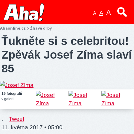
A
A
A
Ahaonline.cz
Žhavé drby
Ťukněte si s celebritou!
Zpěvák Josef Zíma slaví
85
19 fotografií
v galerii
.
Tweet
11. května 2017 • 05:00