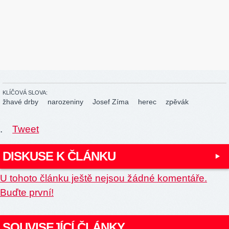
KLÍČOVÁ SLOVA:
žhavé drby
narozeniny
Josef Zíma
herec
zpěvák
.
Tweet
DISKUSE K ČLÁNKU
U tohoto článku ještě nejsou žádné komentáře.
Buďte první!
SOUVISEJÍCÍ ČLÁNKY