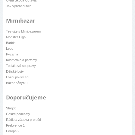
Ojetá Škoda Octavia
Jak vybrat auto?
Mimibazar
Testujte s Mimibazarem
Monster High
Barbie
Lego
Pyžama
Kosmetika a parfémy
Teplákové soupravy
Dětské boty
Ložní povlečení
Bazar nábytku
Doporučujeme
Starjob
České podcasty
Rádio a zábava pro děti
Frekvence 1
Evropa 2