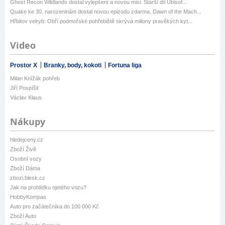
Ghost Recon Wildlands dostal vylepšení a novou misi. Starší díl Ubisof...
Quake ke 30. narozeninám dostal novou epizodu zdarma. Dawn of the Mach...
Hřbitov velryb: Obří podmořské pohřebiště skrývá miliony pravěkých kyt...
Video
Prostor X
Branky, body, kokoti
Fortuna liga
Milan Knížák pohřeb
Jiří Pospíšil
Václav Klaus
Nákupy
hledejceny.cz
Zboží Živě
Osobní vozy
Zboží Dáma
zbozi.blesk.cz
Jak na prohlídku ojetého vozu?
HobbyKompas
Auto pro začátečníka do 100 000 Kč
Zboží Auto