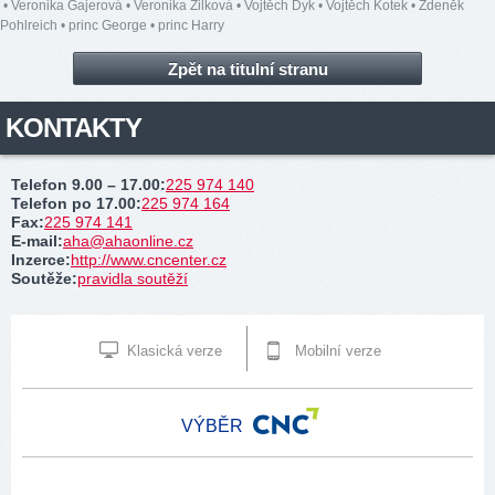
•
Veronika Gajerová
•
Veronika Žilková
•
Vojtěch Dyk
•
Vojtěch Kotek
•
Zdeněk
Pohlreich
•
princ George
•
princ Harry
Zpět na titulní stranu
KONTAKTY
Telefon 9.00 – 17.00
:
225 974 140
Telefon po 17.00
:
225 974 164
Fax
:
225 974 141
E-mail
:
aha@ahaonline.cz
Inzerce
:
http://www.cncenter.cz
Soutěže
:
pravidla soutěží
Klasická verze
Mobilní verze
VÝBĚR