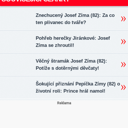
Znechucený Josef Zíma (82): Za co
ten plivanec do tváře?
Pohřeb herečky Jiránkové: Josef
Zíma se zhroutil!
Věčný štramák Josef Zíma (82):
Potíže s dotěrnými děvčaty!
Šokující přiznání Pepíčka Zímy (82) o
životní roli: Prince hrál namol!