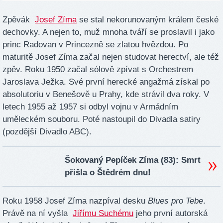
Zpěvák
Josef Zíma
se stal nekorunovaným králem české
dechovky. A nejen to, muž mnoha tváří se proslavil i jako
princ Radovan v Princezně se zlatou hvězdou. Po
maturitě Josef Zíma začal nejen studovat herectví, ale též
zpěv. Roku 1950 začal sólově zpívat s Orchestrem
Jaroslava Ježka. Své první herecké angažmá získal po
absolutoriu v Benešově u Prahy, kde strávil dva roky. V
letech 1955 až 1957 si odbyl vojnu v Armádním
uměleckém souboru. Poté nastoupil do Divadla satiry
(pozdější Divadlo ABC).
Šokovaný Pepíček Zíma (83): Smrt
přišla o Štědrém dnu!
Roku 1958 Josef Zíma nazpíval desku
Blues pro Tebe
.
Právě na ní vyšla
Jiřímu Suchému
jeho první autorská