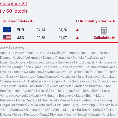
Kurzovní lístek
EUROplatby zdarma
EUR
24,14
24,26
USD
20,89
21,07
Kalkulačka
Známé celebrity
Agáta Hanychová
•
Anna K.
•
Anna Slováčková
•
Artur Štaidl
•
Bolek Polívka
•
Dagmar Havlová-Veškrnová
•
Dagmar Patrasová
•
Daniela Písařovicová
•
Dominika Gottová
•
Eva Burešová
•
Eva Samková
•
Felix Slováček
•
Filip Blažek
•
František Ringo Čech
•
Hana Gregorová
•
Hana Zagorová
•
Helena Vondráčková
•
Hynek Čermák
•
Iva Kubelková
•
Ivana Gottová
•
Iveta Bartošová
•
Jakub Prachař
•
Jan Čenský
•
Jan Kraus
•
Jana Adamcová Nováková
•
Jana Boušková
•
Jaroslava
Obermaierová
•
Jiří Bartoška
•
Jiří Krampol
•
Jiřina Bohdalová
•
Jitka Čvančarová
•
Josef Kokta
•
Karel Gott
•
Karel Šíp
•
Kate Middleton
•
Kateřina Brožová
•
Libor
Bouček
•
Linda Rybová
•
Lucie Bílá
•
Lucie Borhyová
•
Lucie Šafářová
•
Lucie
Vondráčková
•
Lukáš Vaculík
•
Mahulena Bočanová
•
Marek Eben
•
Marta
Kubišová
•
Martin Dejdar
•
Michal David
•
Monika Marešová-Poslušná
•
Ondřej
Gregor Brzobohatý
•
Pavla Tomicová
•
Petr Janda
•
Rey Koranteng
•
Sára Affašová
•
Sara Sandeva
•
Simona Krainová
•
Štefan Margita
•
Taťána Kuchařová
•
Tatiana
Dyková
•
Tereza Kostková
•
Tomáš Plekanec
•
Václav Neckář
•
Veronika Arichteva