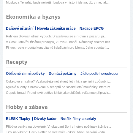
Muskova Terrafab bude největší budova v historii lidstva. Už víme, jak...
Ekonomika a byznys
Daňové přiznání
Novela zákoníku práce
Nadace EPCG
Rafinerií Slovnaft otřásl výbuch, Bratislavou se šíří dým z požáru, pí...
V Česku otevřel třicátou prodejnu, v Polsku končí. Německý diskont nez...
Finvox roste v počtu konzultantů i službách pro klienty. Jeho součástí...
Recepty
Oblíbené zimní polévky
Domácí pekárny
Jídlo podle horoskopu
Cuketová zmrzlina? Vyzkoušejte nečekaný letní hit a geniální způsob, j...
Rychlé buchty s broskvemi: 5 receptů na sladké letní moučníky, které m...
Oopsie bread: Proteinové pečivo lehké jako obláček zvládnete připravit...
Hobby a zábava
BLESK Tlapky
Divoký kačer
Netflix filmy a seriály
Přibývá paniky na dovolené: Vnuka paní Soni v hotelu poštípaly štěnice...
Tipy na víkend: Harry Potter na výstavě! Folklor, bitvy i setkání vodn...