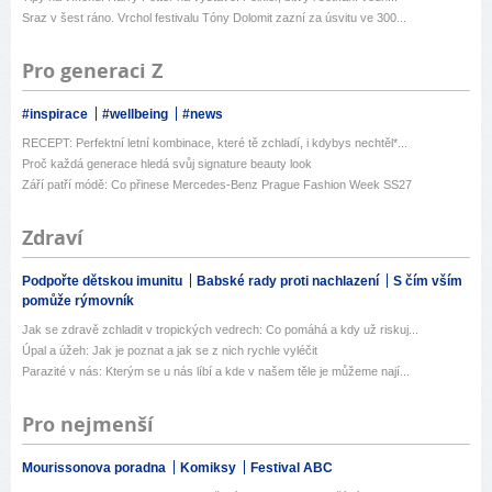
Sraz v šest ráno. Vrchol festivalu Tóny Dolomit zazní za úsvitu ve 300...
Pro generaci Z
#inspirace
#wellbeing
#news
RECEPT: Perfektní letní kombinace, které tě zchladí, i kdybys nechtěl*...
Proč každá generace hledá svůj signature beauty look
Září patří módě: Co přinese Mercedes-Benz Prague Fashion Week SS27
Zdraví
Podpořte dětskou imunitu
Babské rady proti nachlazení
S čím vším
pomůže rýmovník
Jak se zdravě zchladit v tropických vedrech: Co pomáhá a kdy už riskuj...
Úpal a úžeh: Jak je poznat a jak se z nich rychle vyléčit
Parazité v nás: Kterým se u nás líbí a kde v našem těle je můžeme nají...
Pro nejmenší
Mourissonova poradna
Komiksy
Festival ABC