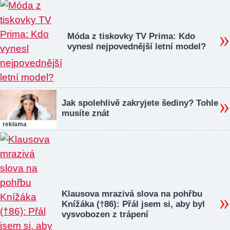
Móda z tiskovky TV Prima: Kdo
vynesl nejpovednější letní model?
Jak spolehlivě zakryjete šediny? Tohle
musíte znát
reklama
Klausova mrazivá slova na pohřbu
Knížáka (†86): Přál jsem si, aby byl
vysvobozen z trápení