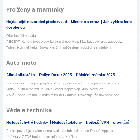
Pro ženy a maminky
Nejčastější novoroční předsevzetí
Miminko a mráz
Jak vybírat letní
dovolenou
Okurková limonáda
RECEPT: Kynutý švestkový koláč s drobenkou. Klasika, se kterou zaboduj...
Tohle nikdy neříkejte! Slova, kterými rodiče dětem ubližují ze všeho n...
Auto-moto
Alko-kalkulačka
Rallye Dakar 2025
Dálniční známka 2025
Domácí zázemí a jiné projekty. Verstappen popsal, co mu pomáhá se sous...
MotoGP: Na úvod byl ve Velké Británii nejrychlejší Alex Márquez
Nová Honda Prelude v losím testu nezklamala. Dokazuje, že dokonalý pod...
Věda a technika
Nejlepší chytré hodinky
Nejlepší telefony
Nejlepší VPN – srovnání
Rusko požaduje povinnou instalaci státních aplikací do iPhonů. Apple o...
Ukázka z GTA 6 bude mít premiéru na Netflixu