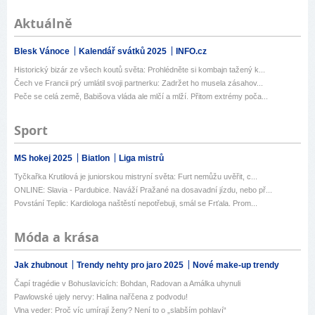
Aktuálně
Blesk Vánoce
Kalendář svátků 2025
INFO.cz
Historický bizár ze všech koutů světa: Prohlédněte si kombajn tažený k...
Čech ve Francii prý umlátil svoji partnerku: Zadržet ho musela zásahov...
Peče se celá země, Babišova vláda ale mlčí a mlží. Přitom extrémy poča...
Sport
MS hokej 2025
Biatlon
Liga mistrů
Tyčkařka Krutilová je juniorskou mistryní světa: Furt nemůžu uvěřit, c...
ONLINE: Slavia - Pardubice. Naváží Pražané na dosavadní jízdu, nebo př...
Povstání Teplic: Kardiologa naštěstí nepotřebuji, smál se Frťala. Prom...
Móda a krása
Jak zhubnout
Trendy nehty pro jaro 2025
Nové make-up trendy
Čapí tragédie v Bohuslavicích: Bohdan, Radovan a Amálka uhynuli
Pawlowské ujely nervy: Halina nařčena z podvodu!
Vlna veder: Proč víc umírají ženy? Není to o „slabším pohlaví“