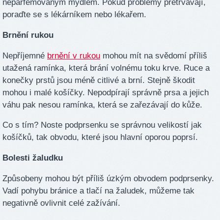
neparfémovaným mýdlem. Pokud problémy přetrvávají,
poraďte se s lékárníkem nebo lékařem.
Brnění rukou
Nepříjemné
brnění v rukou
mohou mít na svědomí příliš
utažená ramínka, která brání volnému toku krve. Ruce a
konečky prstů jsou méně citlivé a brní. Stejně škodit
mohou i malé košíčky. Nepodpírají správně prsa a jejich
váhu pak nesou ramínka, která se zařezávají do kůže.
Co s tím? Noste podprsenku se správnou velikostí jak
košíčků, tak obvodu, které jsou hlavní oporou poprsí.
Bolesti žaludku
Způsobeny mohou být příliš úzkým obvodem podprsenky.
Vadí pohybu bránice a tlačí na žaludek, můžeme tak
negativně ovlivnit celé zažívání.