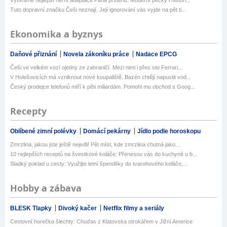
Vybíráme nejlepší herní adaptace Pána prstenů. Moderní pecky i histori...
Tuto dopravní značku Češi neznají. Její ignorování vás vyjde na pět ti...
Ekonomika a byznys
Daňové přiznání
Novela zákoníku práce
Nadace EPCG
Češi ve velkém vozí ojetiny ze zahraničí. Mezi nimi i přes sto Ferrari...
V Holešovicích má vzniknout nové koupaliště. Bazén chtějí napustit vod...
Český prodejce telefonů míří k pěti miliardám. Pomohl mu obchod s Goog...
Recepty
Oblíbené zimní polévky
Domácí pekárny
Jídlo podle horoskopu
Zmrzlina, jakou jste ještě nejedli! Pět míst, kde zmrzlina chutná jako...
10 nejlepších receptů na švestkové koláče: Přenesou vás do kuchyně u b...
Sladký poklad u cesty: Využijte letní špendlíky do tvarohového koláče,...
Hobby a zábava
BLESK Tlapky
Divoký kačer
Netflix filmy a seriály
Cestovní horečka šlechty: Chuďas z Klatovska otrokářem v Jižní Americe