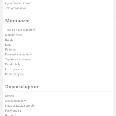
Ojetá Škoda Octavia
Jak vybrat auto?
Mimibazar
Testujte s Mimibazarem
Monster High
Barbie
Lego
Pyžama
Kosmetika a parfémy
Teplákové soupravy
Dětské boty
Ložní povlečení
Bazar nábytku
Doporučujeme
Starjob
České podcasty
Rádio a zábava pro děti
Frekvence 1
Evropa 2