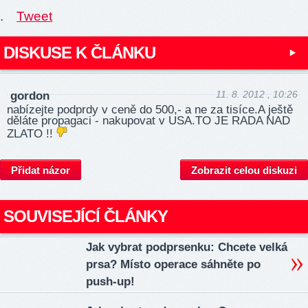
.
Tweet
DISKUSE K ČLÁNKU
11. 8. 2012 , 10:26
gordon
nabízejte podprdy v ceně do 500,- a ne za tisíce.A ještě
děláte propagaci - nakupovat v USA.TO JE RADA NAD
ZLATO !!
Přidat názor
Zobrazit celou diskuzi
SOUVISEJÍCÍ ČLÁNKY
Jak vybrat podprsenku: Chcete velká
prsa? Místo operace sáhněte po
push-up!