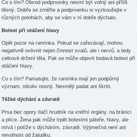
Co s tím? Obvod podprsenky nesmí být volný ani příliš
těsný. Dobře se změřte a podprsenku si vyzkoušejte v
různých polohách, aby se vám v ní dobře dýchalo.
Bolest při otáčení hlavy
Opět pozor na ramínka. Pokud se zařezávají, mohou
negativně ovlivnit nejen činnost svalů, ale i nervů, a tedy
celkové držení těla. Pak se může objevit bodavá bolest při
otáčení hlavy.
Co s tím? Pamatujte, že ramínka mají jen podpůrný
význam, nikoliv nosný. Nesmějí padat ani škrtit.
Těžké dýchání a závratě
Prsa bez opory tlačí hrudník na vnitřní orgány, na bránici
a plíce. Žena pak může trpět bolestmi páteře, hlavy, ale
mívá i potíže s dýcháním, závratě. Výjimečná není ani
nevolnost od žaludku.