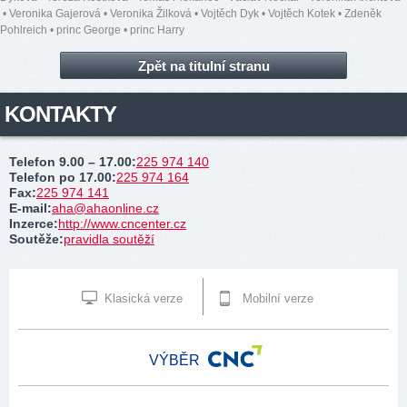
•
Veronika Gajerová
•
Veronika Žilková
•
Vojtěch Dyk
•
Vojtěch Kotek
•
Zdeněk
Pohlreich
•
princ George
•
princ Harry
Zpět na titulní stranu
KONTAKTY
Telefon 9.00 – 17.00
:
225 974 140
Telefon po 17.00
:
225 974 164
Fax
:
225 974 141
E-mail
:
aha@ahaonline.cz
Inzerce
:
http://www.cncenter.cz
Soutěže
:
pravidla soutěží
Klasická verze
Mobilní verze
VÝBĚR