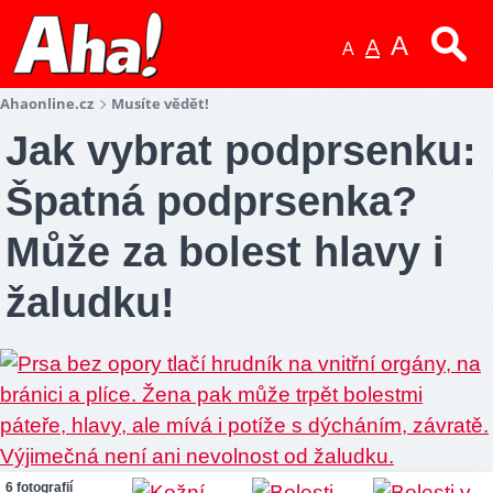
A
A
A
Ahaonline.cz
Musíte vědět!
Jak vybrat podprsenku:
Špatná podprsenka?
Může za bolest hlavy i
žaludku!
6 fotografií