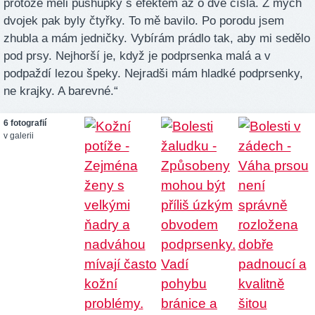
protože měli pushupky s efektem až o dvě čísla. Z mých
dvojek pak byly čtyřky. To mě bavilo. Po porodu jsem
zhubla a mám jedničky. Vybírám prádlo tak, aby mi sedělo
pod prsy. Nejhorší je, když je podprsenka malá a v
podpaždí lezou špeky. Nejradši mám hladké podprsenky,
ne krajky. A barevné.“
6 fotografií
v galerii