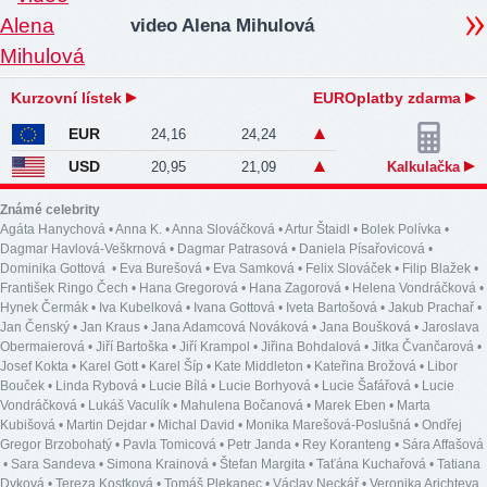
video Alena Mihulová
Kurzovní lístek
EUROplatby zdarma
EUR
24,16
24,24
USD
20,95
21,09
Kalkulačka
Známé celebrity
Agáta Hanychová
•
Anna K.
•
Anna Slováčková
•
Artur Štaidl
•
Bolek Polívka
•
Dagmar Havlová-Veškrnová
•
Dagmar Patrasová
•
Daniela Písařovicová
•
Dominika Gottová
•
Eva Burešová
•
Eva Samková
•
Felix Slováček
•
Filip Blažek
•
František Ringo Čech
•
Hana Gregorová
•
Hana Zagorová
•
Helena Vondráčková
•
Hynek Čermák
•
Iva Kubelková
•
Ivana Gottová
•
Iveta Bartošová
•
Jakub Prachař
•
Jan Čenský
•
Jan Kraus
•
Jana Adamcová Nováková
•
Jana Boušková
•
Jaroslava
Obermaierová
•
Jiří Bartoška
•
Jiří Krampol
•
Jiřina Bohdalová
•
Jitka Čvančarová
•
Josef Kokta
•
Karel Gott
•
Karel Šíp
•
Kate Middleton
•
Kateřina Brožová
•
Libor
Bouček
•
Linda Rybová
•
Lucie Bílá
•
Lucie Borhyová
•
Lucie Šafářová
•
Lucie
Vondráčková
•
Lukáš Vaculík
•
Mahulena Bočanová
•
Marek Eben
•
Marta
Kubišová
•
Martin Dejdar
•
Michal David
•
Monika Marešová-Poslušná
•
Ondřej
Gregor Brzobohatý
•
Pavla Tomicová
•
Petr Janda
•
Rey Koranteng
•
Sára Affašová
•
Sara Sandeva
•
Simona Krainová
•
Štefan Margita
•
Taťána Kuchařová
•
Tatiana
Dyková
•
Tereza Kostková
•
Tomáš Plekanec
•
Václav Neckář
•
Veronika Arichteva