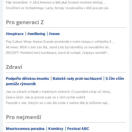
Filip Vondrášek: V Jižní Americe si lidé plují životem mnohem lehčeji,...
Osvěžení ve Schladmingu: Lamy, ferraty i koulovačka v létě jsou jen pá...
Pro generaci Z
#inspirace
#wellbeing
#news
Pop Culture Wrap: Ariana Grande promluvila o svém ústupu z veřejného ž...
Alt news: MGK v tom zas lítá, Jared Leto byl obviněný ze sexuálního ob...
RECEPT: Perfektní letní kombinace, které tě zchladí, i kdybys nechtěl*...
Zdraví
Podpořte dětskou imunitu
Babské rady proti nachlazení
S čím vším
pomůže rýmovník
Jak se zdravě zchladit v tropických vedrech: Co pomáhá a kdy už riskuj...
Úpal a úžeh: Jak je poznat a jak se z nich rychle vyléčit
Parazité v nás: Kterým se u nás líbí a kde v našem těle je můžeme nají...
Pro nejmenší
Mourissonova poradna
Komiksy
Festival ABC