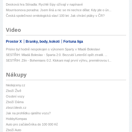
Desková hra Stínadla: Rychlé šípy ožívají v napínavé
Mourrisonova poradna: Jsem líná a nic se mi nechce dělat: Kdy jde o ún...
Česká společnost ornitologická slaví 100 let: Jak chrání ptáky v ČR?
Video
Prostor X
Branky, body, kokoti
Fortuna liga
Priske byl hodně nespokojen s výkonem Sparty v Mladé Boleslavi
SESTŘIH: Mladá Boleslav - Sparta 2:0. Bezzubí Letenští opět ztratili. ...
SESTŘIH: Zlín - Bohemians 0:2. Klokani mají první výhru, premiérovou t...
Nákupy
hledejceny.cz
Zboží Živě
Osobní vozy
Zboží Dáma
zbozi.blesk.cz
Jak na prohlídku ojetého vozu?
HobbyKompas
Auto pro začátečníka do 100 000 Kč
Zboží Auto