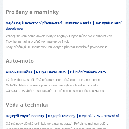
Pro ženy a maminky
Nejčastější novoroční předsevzetí
Miminko a mráz
Jak vybírat letní
dovolenou
Vracejí se vám doma dokola rýmy a angíny? Chyba může být v zubním kart...
Tipy, jak usnadnit prvňáčkovi nástup do školy
Tady hlídám já! 40 momentek, na kterých převzali mateřské povinnosti k...
Auto-moto
Alko-kalkulačka
Rallye Dakar 2025
Dálniční známka 2025
Výhřev, čidla a stačí, říká průzkum. Pokročilá elektronika není priori...
MotoGP: Martin proměnil pole position ve výhru v britském sprintu
Câmara se vyjádřil ke spekulacím, které ho pojí se sedačkou u Haasu
Věda a technika
Nejlepší chytré hodinky
Nejlepší telefony
Nejlepší VPN – srovnání
O2 má nový dětský tarif, kde se data nezastaví. Pořídit ho mohou rodič...