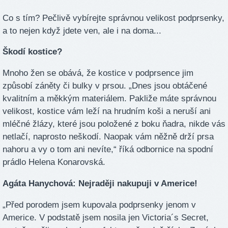
Co s tím? Pečlivě vybírejte správnou velikost podprsenky,
a to nejen když jdete ven, ale i na doma...
Škodí kostice?
Mnoho žen se obává, že kostice v podprsence jim
způsobí záněty či bulky v prsou. „Dnes jsou obtáčené
kvalitním a měkkým materiálem. Pakliže máte správnou
velikost, kostice vám leží na hrudním koši a neruší ani
mléčné žlázy, které jsou položené z boku ňadra, nikde vás
netlačí, naprosto neškodí. Naopak vám něžně drží prsa
nahoru a vy o tom ani nevíte,“ říká odbornice na spodní
prádlo Helena Konarovská.
Agáta Hanychová: Nejraději nakupuji v Americe!
„Před porodem jsem kupovala podprsenky jenom v
Americe. V podstatě jsem nosila jen Victoria´s Secret,