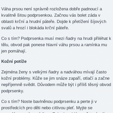
Váha prsou není správně rozložena dobře padnoucí a
kvalitně šitou podprsenkou. Začnou vás bolet záda v
oblasti krční a hrudní páteře. Dojde k přetížení šíjových
svalů a hrozí i blokáda krční páteře.
Co s tím? Podprsenka musí mezi ňadry na hrudi přiléhat k
tělu, obvod pak ponese hlavní váhu prsou a ramínka mu
jen pomáhají.
Kožní potíže
Zejména ženy s velkými ňadry a nadváhou mívají často
kožní problémy. Kůže se jim snáze zapaří, otlačí a začne
nepříjemně svědit. Důvodem může být i příliš těsný obvod
podprsenky.
Co s tím? Noste bavlněnou podprsenku a perte ji v
prostředcích pro děti nebo citlivou pleť. Myjte se