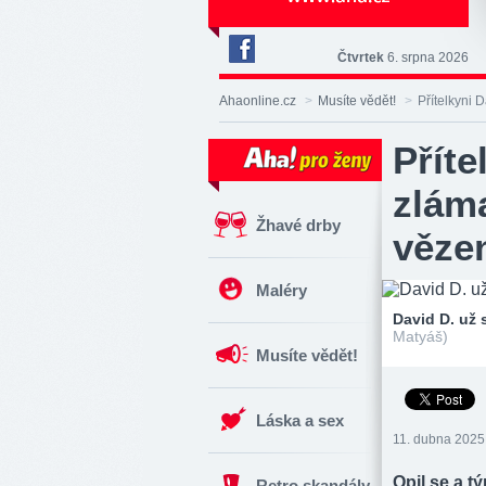
Čtvrtek
6. srpna 2026
Deník
Aha!
Ahaonline.cz
>
Musíte vědět!
>
Přítelkyni 
na
Facebooku
Příte
zláma
Žhavé drby
věze
Maléry
David D. už 
Matyáš)
Musíte vědět!
Láska a sex
11. dubna 2025 
Opil se a t
Retro skandály