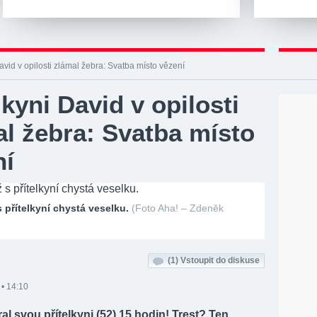
David v opilosti zlámal žebra: Svatba místo vězení
lkyni David v opilosti
l žebra: Svatba místo
ní
s přítelkyní chystá veselku.
(Foto Aha! – Zdeněk
(1)
Vstoupit do diskuse
• 14:10
ýral svou přítelkyni (52) 15 hodin! Trest? Ten