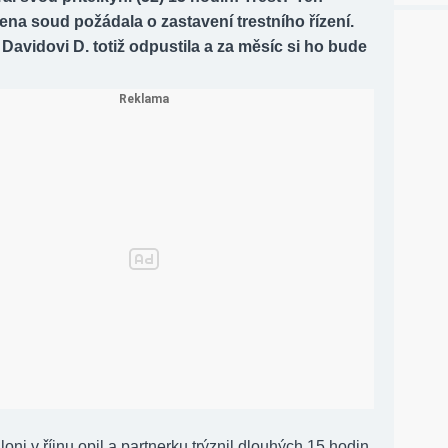
na soud požádala o zastavení trestního řízení.
 Davidovi D. totiž odpustila a za měsíc si ho bude
loni v říjnu opil a partnerku trýznil dlouhých 15 hodin.