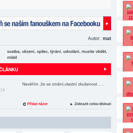
naším fanouškem na Facebooku!
Autor:
mat
,
,
,
,
,
,
svatba
vězení
opilec
týrání
odvolání
musíte vědět
mlátil
 ČLÁNKU
Nevěřím ,že se změní,vlastní zkušenost......
:19
Přidat názor
Zobrazit celou diskuzi