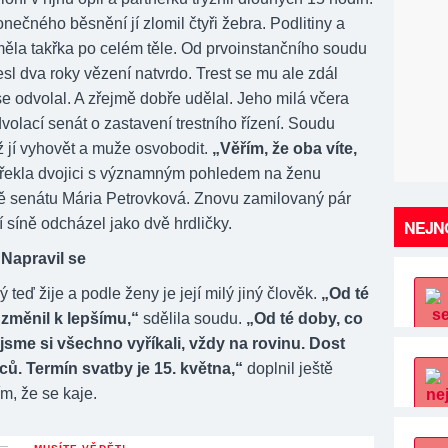
ečného běsnění jí zlomil čtyři žebra. Podlitiny a
ěla takřka po celém těle. Od prvoinstančního soudu
esl dva roky vězení natvrdo. Trest se mu ale zdál
k se odvolal. A zřejmě dobře udělal. Jeho milá včera
olací senát o zastavení trestního řízení. Soudu
ž jí vyhovět a muže osvobodit.
„Věřím, že oba víte,
řekla dvojici s významným pohledem na ženu
 senátu Mária Petrovková. Znovu zamilovaný pár
í síně odcházel jako dvě hrdličky.
NEJNO
Napravil se
ý teď žije a podle ženy je její milý jiný člověk.
„Od té
 změnil k lepšímu,“
sdělila soudu.
„Od té doby, co
, jsme si všechno vyříkali, vždy na rovinu. Dost
ů. Termín svatby je 15. května,“
doplnil ještě
ím, že se kaje.