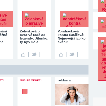
znání
Zelenková o
Vondráčková
Vážné
mrazivé radě od
kontra Šafářová:
legendy: Jitunko,
Nejnovější jablko
lné
ty bys měla…
sváru!
reklama
ĚT!
MUSÍTE VĚDĚT!