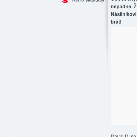
nepadne. Že
Násilníkovi
brát!
David D. se 