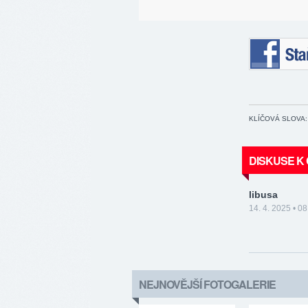
Staňte se 
KLÍČOVÁ SLOVA:
DISKUSE K
libusa
14. 4. 2025 • 08
NEJNOVĚJŠÍ FOTOGALERIE