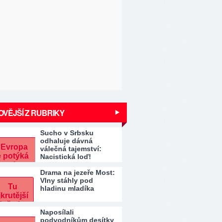
VĚJŠÍ Z RUBRIKY
Sucho v Srbsku
odhaluje dávná
válečná tajemství:
Nacistická loď!
Drama na jezeře Most:
Vlny stáhly pod
hladinu mladíka
Naposílali
podvodníkům desítky