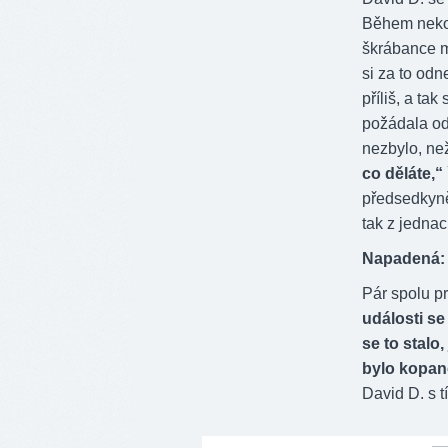
Během nekon
škrábance m
si za to odn
příliš, a ta
požádala odv
nezbylo, ne
co děláte,“
předsedkyně
tak z jednac
Napadená: 
Pár spolu pr
události se
se to stalo
bylo kopanc
David D. s t