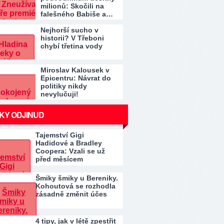
milionů: Skočili na
falešného Babiše a…
Nejhorší sucho v
historii? V Třeboni
chybí třetina vody
Miroslav Kalousek v
Epicentru: Návrat do
politiky nikdy
nevylučuji!
KY ODJINUD
Tajemství Gigi
Hadidové a Bradley
Coopera: Vzali se už
před měsícem
Šmiky šmiky u Bereniky.
Kohoutová se rozhodla
zásadně změnit účes
4 tipy, jak v létě zpestřit