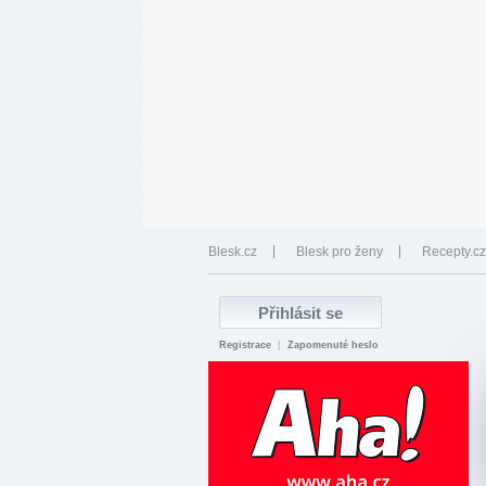
Blesk.cz
Blesk pro ženy
Recepty.cz
Registrace
|
Zapomenuté heslo