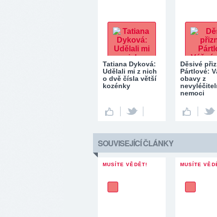
Tatiana Dyková:
Děsivé při
Udělali mi z nich
Pártlové: 
o dvě čísla větší
obavy z
kozénky
nevyléčite
nemoci
SOUVISEJÍCÍ ČLÁNKY
MUSÍTE VĚDĚT!
MUSÍTE VĚD