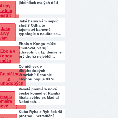
jídelníček malých dětí
Jaké barvy vám nejvíc
sluší? Odhalte
tajemství barevné
typologie a naučte se…
Ebola v Kongu může
zmutovat, varují
zdravotníci. Epidemie je
prý druhá největší…
Co ničí sex v
dlouhodobých
vztazích? S touhle
chybou bojuje 83 %
párů. Patříte…
Veselá premiéra nové
české komedie: Ramba
líbala svého ex Mádla!
Noční tah…
Kuba Ryba z Rybiček 48
prozradil netradiční