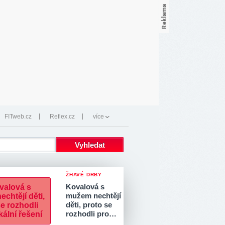
FITweb.cz
Reflex.cz
více
ŽHAVÉ DRBY
Kovalová s
mužem nechtějí
děti, proto se
rozhodli pro…