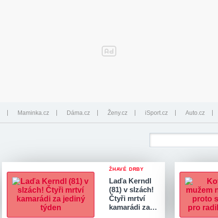
Maminka.cz
Dáma.cz
Ženy.cz
iSport.cz
Auto.cz
ŽHAVÉ DRBY
Laďa Kerndl
(81) v slzách!
Čtyři mrtví
kamarádi za…