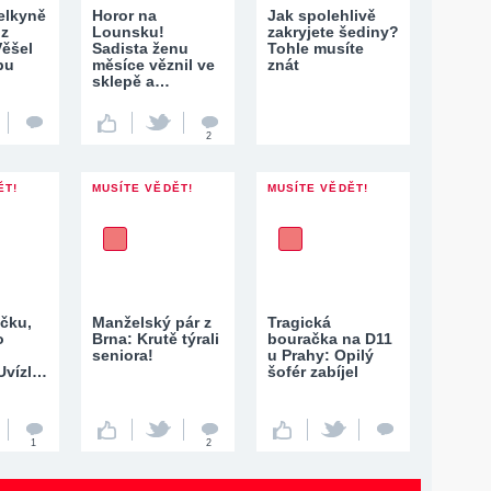
telkyně
Horor na
Jak spolehlivě
 z
Lounsku!
zakryjete šediny?
ěšel
Sadista ženu
Tohle musíte
pu
měsíce věznil ve
znát
sklepě a…
2
ĚT!
MUSÍTE VĚDĚT!
MUSÍTE VĚDĚT!
učku,
Manželský pár z
Tragická
o
Brna: Krutě týrali
bouračka na D11
seniora!
u Prahy: Opilý
Uvízl…
šofér zabíjel
1
2