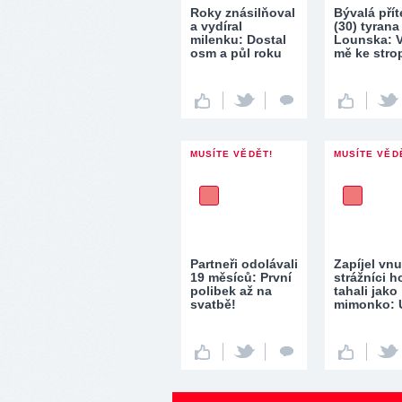
Roky znásilňoval
Bývalá pří
a vydíral
(30) tyrana
milenku: Dostal
Lounska: V
osm a půl roku
mě ke stro
MUSÍTE VĚDĚT!
MUSÍTE VĚD
Partneři odolávali
Zapíjel vn
19 měsíců: První
strážníci h
polibek až na
tahali jako
svatbě!
mimonko: 