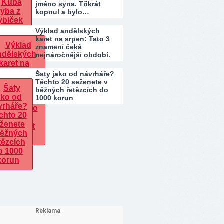
jméno syna. Třikrát
kopnul a bylo…
Výklad andělských
karet na srpen: Tato 3
znamení čeká
nejnáročnější období.
Kdo…
Šaty jako od návrháře?
Těchto 20 seženete v
běžných řetězcích do
1000 korun