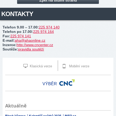
Zpět na titulní stranu
KONTAKTY
Telefon 9.00 – 17.00
:
225 974 140
Telefon po 17.00
:
225 974 164
Fax
:
225 974 141
E-mail
:
aha@ahaonline.cz
Inzerce
:
http://www.cncenter.cz
Soutěže
:
pravidla soutěží
Klasická verze
Mobilní verze
VÝBĚR
Aktuálně