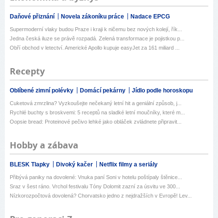
Daňové přiznání
Novela zákoníku práce
Nadace EPCG
Supermoderní vlaky budou Praze i kraji k ničemu bez nových kolejí, řík...
Jedna česká iluze se právě rozpadá. Zelená transformace je pojistkou p...
Obří obchod v letectví. Americké Apollo kupuje easyJet za 161 miliard ...
Recepty
Oblíbené zimní polévky
Domácí pekárny
Jídlo podle horoskopu
Cuketová zmrzlina? Vyzkoušejte nečekaný letní hit a geniální způsob, j...
Rychlé buchty s broskvemi: 5 receptů na sladké letní moučníky, které m...
Oopsie bread: Proteinové pečivo lehké jako obláček zvládnete připravit...
Hobby a zábava
BLESK Tlapky
Divoký kačer
Netflix filmy a seriály
Přibývá paniky na dovolené: Vnuka paní Soni v hotelu poštípaly štěnice...
Sraz v šest ráno. Vrchol festivalu Tóny Dolomit zazní za úsvitu ve 300...
Nízkorozpočtová dovolená? Chorvatsko jedno z nejdražších v Evropě! Lev...