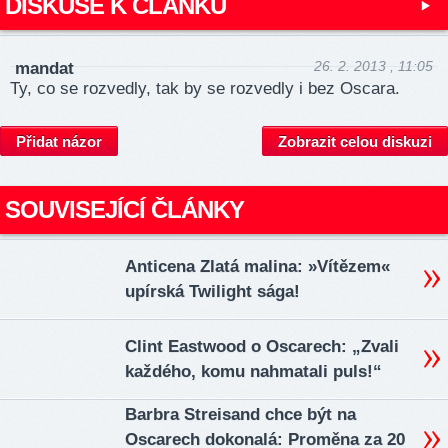
DISKUSE K ČLÁNKU
26. 2. 2013 , 11:05
mandat
Ty, co se rozvedly, tak by se rozvedly i bez Oscara.
Přidat názor
Zobrazit celou diskuzi
SOUVISEJÍCÍ ČLÁNKY
Anticena Zlatá malina: »Vítězem«
upírská Twilight sága!
Clint Eastwood o Oscarech: „Zvali
každého, komu nahmatali puls!“
Barbra Streisand chce být na
Oscarech dokonalá: Proměna za 20