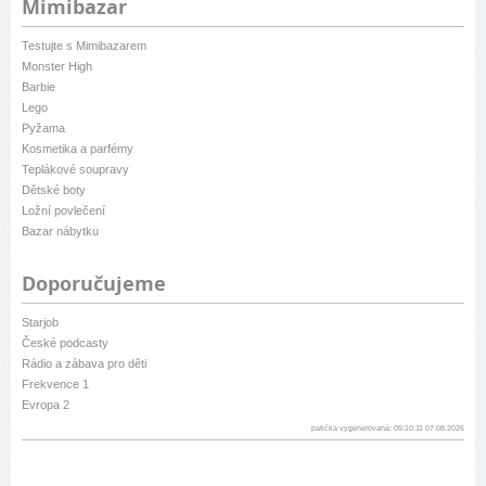
Mimibazar
Testujte s Mimibazarem
Monster High
Barbie
Lego
Pyžama
Kosmetika a parfémy
Teplákové soupravy
Dětské boty
Ložní povlečení
Bazar nábytku
Doporučujeme
Starjob
České podcasty
Rádio a zábava pro děti
Frekvence 1
Evropa 2
patička vygenerovaná: 05:10:11 07.08.2026