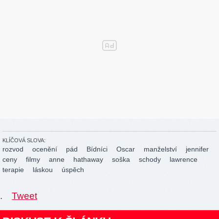
KLÍČOVÁ SLOVA:
rozvod
ocenění
pád
Bídníci
Oscar
manželství
jennifer
ceny
filmy
anne
hathaway
soška
schody
lawrence
terapie
láskou
úspěch
.
Tweet