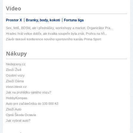
Video
Prostor X
Branky, body, kokoti
Fortuna liga
Sex, fetiš, BDSM, ale i přednášky, workshopy a market. Organizátor Pra...
Hradec hrál velice dobře, ale kvalita soupeře byla znát. Prohra na hři...
Závěr tiskové konference nového sportovního kanálu Prima Sport
Nákupy
hledejceny.cz
Zboží Živě
Osobní vozy
Zboží Dáma
zbozi.blesk.cz
Jak na prohlídku ojetého vozu?
HobbyKompas
Auto pro začátečníka do 100 000 Kč
Zboží Auto
Ojetá Škoda Octavia
Jak vybrat auto?