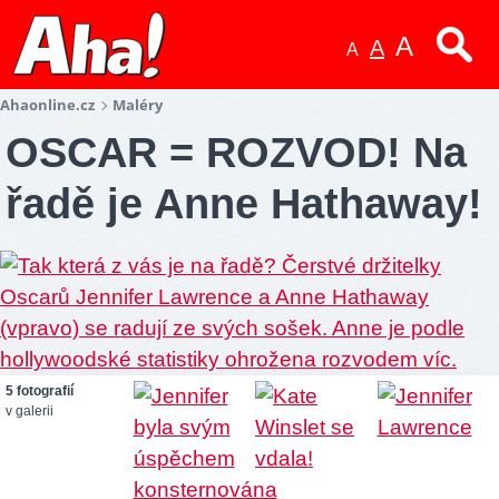
A
A
A
Ahaonline.cz
Maléry
OSCAR = ROZVOD! Na
řadě je Anne Hathaway!
5 fotografií
v galerii