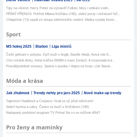
Blesk Vánoce
Kalendář svátků 2025
INFO.cz
Tipy na víkend: Harry Potter na výstavě! Folklor, bitvy i setkání vodn...
PŘÍMÝ PŘENOS: Pohřeb Milana Knížáka (†86), státní pocty i nečekaní řeč...
Chlapeček (†3) spadl ze sloupu elektrického vedení: Matka vydala šestn...
Sport
MS hokej 2025
Biatlon
Liga mistrů
Čeští gólmani v pohybu: čtyři muži v Anglii, Staněk hledá. Nová role K...
Chci chránit dívky, řekla hráčka WNBA o trans ženách. A rozpoutala kul...
Pravděpodobné sestavy: Sparta s posilou i Vojtou na hrotu. Lídr Slavie...
Móda a krása
Jak zhubnout
Trendy nehty pro jaro 2025
Nové make-up trendy
Tajemství Hadidové a Coopera: Vzali se už před měsícem!
Státní hymna a salvy: Česko se loučí s Knížákem (†86)
Nadupaný podzimní program TV Prima! Na co se můžete těšit?
Pro ženy a maminky