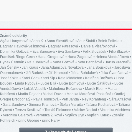
Známé celebrity
Agáta Hanychová
•
Anna K.
•
Anna Slováčková
•
Artur Štaidl
•
Bolek Polívka
•
Dagmar Havlová-Veškrnová
•
Dagmar Patrasová
•
Daniela Písařovicová
•
Dominika Gottová
•
Eva Burešová
•
Eva Samková
•
Felix Slováček
•
Filip Blažek
•
František Ringo Čech
•
Hana Gregorová
•
Hana Zagorová
•
Helena Vondráčková
•
Hynek Čermák
•
Iva Kubelková
•
Ivana Gottová
•
Iveta Bartošová
•
Jakub Prachař
•
Jan Čenský
•
Jan Kraus
•
Jana Adamcová Nováková
•
Jana Boušková
•
Jaroslava
Obermaierová
•
Jiří Bartoška
•
Jiří Krampol
•
Jiřina Bohdalová
•
Jitka Čvančarová
•
Josef Kokta
•
Karel Gott
•
Karel Šíp
•
Kate Middleton
•
Kateřina Brožová
•
Libor
Bouček
•
Linda Rybová
•
Lucie Bílá
•
Lucie Borhyová
•
Lucie Šafářová
•
Lucie
Vondráčková
•
Lukáš Vaculík
•
Mahulena Bočanová
•
Marek Eben
•
Marta
Kubišová
•
Martin Dejdar
•
Michal David
•
Monika Marešová-Poslušná
•
Ondřej
Gregor Brzobohatý
•
Pavla Tomicová
•
Petr Janda
•
Rey Koranteng
•
Sára Affašová
•
Sara Sandeva
•
Simona Krainová
•
Štefan Margita
•
Taťána Kuchařová
•
Tatiana
Dyková
•
Tereza Kostková
•
Tomáš Plekanec
•
Václav Neckář
•
Veronika Arichteva
•
Veronika Gajerová
•
Veronika Žilková
•
Vojtěch Dyk
•
Vojtěch Kotek
•
Zdeněk
Pohlreich
•
princ George
•
princ Harry