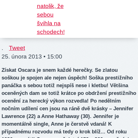
.
Tweet
25. února 2013 • 15:00
Získat Oscara je snem každé herečky. Se zlatou
soškou je spojen ale nejen úspěch! Soška prestižního
panáčka s sebou totiž nejspíš nese i kletbu! Většina
oceněných dam se totiž krátce po obdržení prestižního
ocenění za herecký výkon rozvedla! Po nedělním
nočním udílení cen jsou na ráně dvě krásky – Jennifer
Lawrence (22) a Anne Hathaway (30). Jennifer je
momentálně single, Anne je čerstvě vdaná! K
případnému rozvodu má tedy o krok blíž... Od roku