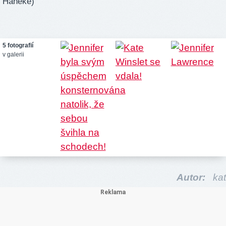
Haneke)
5 fotografií
v galerii
Autor:
kat