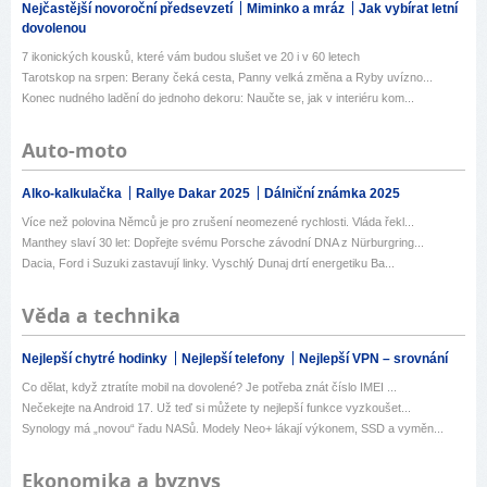
Nejčastější novoroční předsevzetí
Miminko a mráz
Jak vybírat letní
dovolenou
7 ikonických kousků, které vám budou slušet ve 20 i v 60 letech
Tarotskop na srpen: Berany čeká cesta, Panny velká změna a Ryby uvízno...
Konec nudného ladění do jednoho dekoru: Naučte se, jak v interiéru kom...
Auto-moto
Alko-kalkulačka
Rallye Dakar 2025
Dálniční známka 2025
Více než polovina Němců je pro zrušení neomezené rychlosti. Vláda řekl...
Manthey slaví 30 let: Dopřejte svému Porsche závodní DNA z Nürburgring...
Dacia, Ford i Suzuki zastavují linky. Vyschlý Dunaj drtí energetiku Ba...
Věda a technika
Nejlepší chytré hodinky
Nejlepší telefony
Nejlepší VPN – srovnání
Co dělat, když ztratíte mobil na dovolené? Je potřeba znát číslo IMEI ...
Nečekejte na Android 17. Už teď si můžete ty nejlepší funkce vyzkoušet...
Synology má „novou“ řadu NASů. Modely Neo+ lákají výkonem, SSD a vyměn...
Ekonomika a byznys