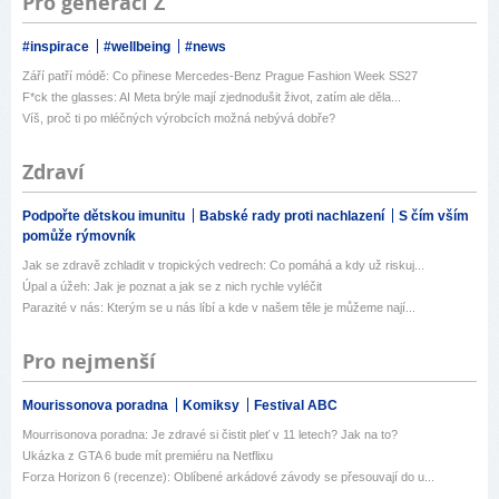
Pro generaci Z
#inspirace
#wellbeing
#news
Září patří módě: Co přinese Mercedes-Benz Prague Fashion Week SS27
F*ck the glasses: AI Meta brýle mají zjednodušit život, zatím ale děla...
Víš, proč ti po mléčných výrobcích možná nebývá dobře?
Zdraví
Podpořte dětskou imunitu
Babské rady proti nachlazení
S čím vším
pomůže rýmovník
Jak se zdravě zchladit v tropických vedrech: Co pomáhá a kdy už riskuj...
Úpal a úžeh: Jak je poznat a jak se z nich rychle vyléčit
Parazité v nás: Kterým se u nás líbí a kde v našem těle je můžeme nají...
Pro nejmenší
Mourissonova poradna
Komiksy
Festival ABC
Mourrisonova poradna: Je zdravé si čistit pleť v 11 letech? Jak na to?
Ukázka z GTA 6 bude mít premiéru na Netflixu
Forza Horizon 6 (recenze): Oblíbené arkádové závody se přesouvají do u...