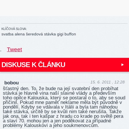
KLÍČOVÁ SLOVA:
svatba alena šeredová stávka gigi buffon
.
Tweet
DISKUSE K ČLÁNKU
15. 6. 2011 , 12:28
bobou
šťastný den. To, že bude na její svatební den probíhat
stávka je hlavně vina naší slavné vlády a především
toho opilce Kalouska, který se postaral o to, aby se soud
přičinil. Pokud mne paměť neklame měla být původně v
pondělí. Kdyby se vdávala v Itálii a byla tam náhodou
také stávka, určitě by se kvůli nim také nerušila. Takže
jak ona, tak i ten kašpar z hradu co krade po světě pera
a slaví 70. mohou jen a jen poděkovat za případné
problémy Kalouskovi a jeho soukmenovcům.