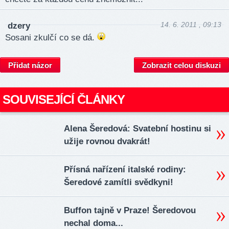
14. 6. 2011 , 09:13
dzery
Sosani zkulčí co se dá.
Přidat názor
Zobrazit celou diskuzi
SOUVISEJÍCÍ ČLÁNKY
Alena Šeredová: Svatební hostinu si
užije rovnou dvakrát!
Přísná nařízení italské rodiny:
Šeredové zamítli svědkyni!
Buffon tajně v Praze! Šeredovou
nechal doma...