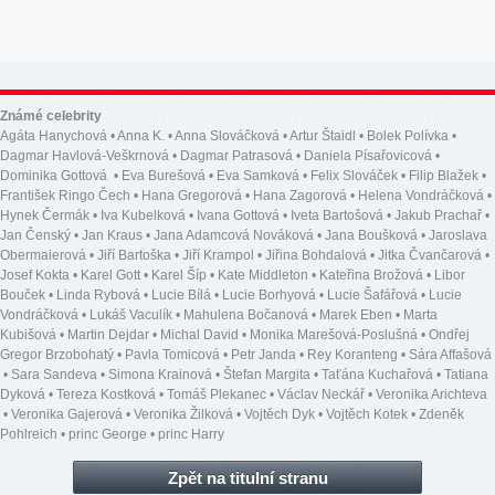
Známé celebrity
Agáta Hanychová
•
Anna K.
•
Anna Slováčková
•
Artur Štaidl
•
Bolek Polívka
•
Dagmar Havlová-Veškrnová
•
Dagmar Patrasová
•
Daniela Písařovicová
•
Dominika Gottová
•
Eva Burešová
•
Eva Samková
•
Felix Slováček
•
Filip Blažek
•
František Ringo Čech
•
Hana Gregorová
•
Hana Zagorová
•
Helena Vondráčková
•
Hynek Čermák
•
Iva Kubelková
•
Ivana Gottová
•
Iveta Bartošová
•
Jakub Prachař
•
Jan Čenský
•
Jan Kraus
•
Jana Adamcová Nováková
•
Jana Boušková
•
Jaroslava
Obermaierová
•
Jiří Bartoška
•
Jiří Krampol
•
Jiřina Bohdalová
•
Jitka Čvančarová
•
Josef Kokta
•
Karel Gott
•
Karel Šíp
•
Kate Middleton
•
Kateřina Brožová
•
Libor
Bouček
•
Linda Rybová
•
Lucie Bílá
•
Lucie Borhyová
•
Lucie Šafářová
•
Lucie
Vondráčková
•
Lukáš Vaculík
•
Mahulena Bočanová
•
Marek Eben
•
Marta
Kubišová
•
Martin Dejdar
•
Michal David
•
Monika Marešová-Poslušná
•
Ondřej
Gregor Brzobohatý
•
Pavla Tomicová
•
Petr Janda
•
Rey Koranteng
•
Sára Affašová
•
Sara Sandeva
•
Simona Krainová
•
Štefan Margita
•
Taťána Kuchařová
•
Tatiana
Dyková
•
Tereza Kostková
•
Tomáš Plekanec
•
Václav Neckář
•
Veronika Arichteva
•
Veronika Gajerová
•
Veronika Žilková
•
Vojtěch Dyk
•
Vojtěch Kotek
•
Zdeněk
Pohlreich
•
princ George
•
princ Harry
Zpět na titulní stranu