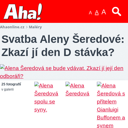
A
A
A
Ahaonline.cz
Maléry
Svatba Aleny Šeredové:
Zkazí jí den D stávka?
25 fotografií
v galerii