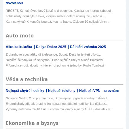
dovolenou
RECEPT: Kynutý švestkový koláč s drobenkou. Klasika, se kterou zaboduj...
Tohle nikdy neříkejte! Slova, kterými rodiče dětem ubližují ze všeho n...
Kam na výlet? Krkonoše jsou sázkou na jistotu. Objevte 10 nejlepších m...
Auto-moto
Alko-kalkulačka
Rallye Dakar 2025
Dálniční známka 2025
Z okruhové specialitky čirá elegance. Bugatti Destrier je třetí dílo d...
Největší škodovka už se vyrábí. Peaq sjíždí z linky v Mladé Boleslavi
FIA nechce rušit algoritmy, které řídí pohonné jednotky. Podle Tombazi...
Věda a technika
Nejlepší chytré hodinky
Nejlepší telefony
Nejlepší VPN – srovnání
Nintendo Switch 2 po prvním roce. Smysluplný upgrade s jediným důležit...
Experti předvedli, jak snadno lze napadnout dětské hodinky. Na dálku z...
Výborný notebook za 18 tisíc. Lenovo má jemný a jasný OLED, dostatek v...
Ekonomika a byznys