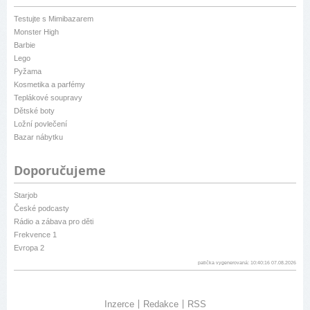
Testujte s Mimibazarem
Monster High
Barbie
Lego
Pyžama
Kosmetika a parfémy
Teplákové soupravy
Dětské boty
Ložní povlečení
Bazar nábytku
Doporučujeme
Starjob
České podcasty
Rádio a zábava pro děti
Frekvence 1
Evropa 2
patička vygenerovaná: 10:40:16 07.08.2026
Inzerce
Redakce
RSS