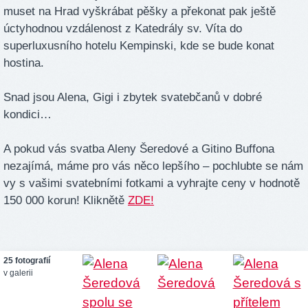
muset na Hrad vyškrábat pěšky a překonat pak ještě
úctyhodnou vzdálenost z Katedrály sv. Víta do
superluxusního hotelu Kempinski, kde se bude konat
hostina.
Snad jsou Alena, Gigi i zbytek svatebčanů v dobré
kondici…
A pokud vás svatba Aleny Šeredové a Gitino Buffona
nezajímá, máme pro vás něco lepšího – pochlubte se nám
vy s vašimi svatebními fotkami a vyhrajte ceny v hodnotě
150 000 korun! Kliknětě
ZDE!
25 fotografií
v galerii