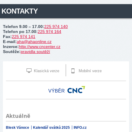
KONTAKTY
Telefon 9.00 – 17.00
:
225 974 140
Telefon po 17.00
:
225 974 164
Fax
:
225 974 141
E-mail
:
aha@ahaonline.cz
Inzerce
:
http://www.cncenter.cz
Soutěže
:
pravidla soutěží
Klasická verze
Mobilní verze
VÝBĚR
Aktuálně
Blesk Vánoce
Kalendář svátků 2025
INFO.cz