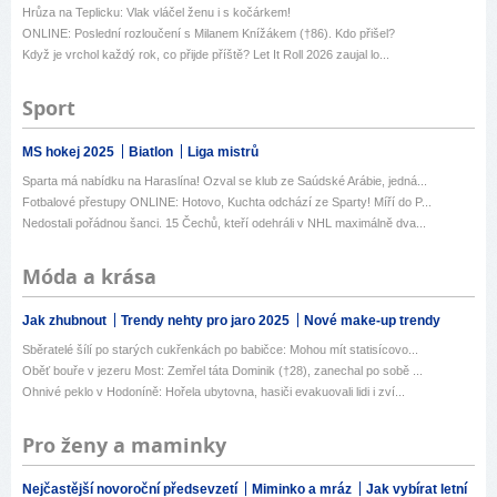
Hrůza na Teplicku: Vlak vláčel ženu i s kočárkem!
ONLINE: Poslední rozloučení s Milanem Knížákem (†86). Kdo přišel?
Když je vrchol každý rok, co přijde příště? Let It Roll 2026 zaujal lo...
Sport
MS hokej 2025
Biatlon
Liga mistrů
Sparta má nabídku na Haraslína! Ozval se klub ze Saúdské Arábie, jedná...
Fotbalové přestupy ONLINE: Hotovo, Kuchta odchází ze Sparty! Míří do P...
Nedostali pořádnou šanci. 15 Čechů, kteří odehráli v NHL maximálně dva...
Móda a krása
Jak zhubnout
Trendy nehty pro jaro 2025
Nové make-up trendy
Sběratelé šílí po starých cukřenkách po babičce: Mohou mít statisícovo...
Oběť bouře v jezeru Most: Zemřel táta Dominik (†28), zanechal po sobě ...
Ohnivé peklo v Hodoníně: Hořela ubytovna, hasiči evakuovali lidi i zví...
Pro ženy a maminky
Nejčastější novoroční předsevzetí
Miminko a mráz
Jak vybírat letní