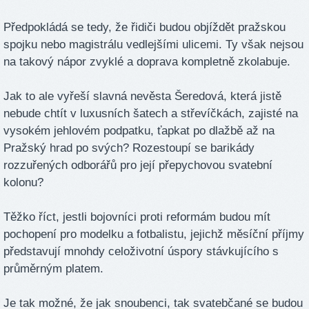
Předpokládá se tedy, že řidiči budou objíždět pražskou
spojku nebo magistrálu vedlejšími ulicemi. Ty však nejsou
na takový nápor zvyklé a doprava kompletně zkolabuje.
Jak to ale vyřeší slavná nevěsta Šeredová, která jistě
nebude chtít v luxusních šatech a střevíčkách, zajisté na
vysokém jehlovém podpatku, ťapkat po dlažbě až na
Pražský hrad po svých? Rozestoupí se barikády
rozzuřených odborářů pro její přepychovou svatební
kolonu?
Těžko říct, jestli bojovníci proti reformám budou mít
pochopení pro modelku a fotbalistu, jejichž měsíční příjmy
představují mnohdy celoživotní úspory stávkujícího s
průměrným platem.
Je tak možné, že jak snoubenci, tak svatebčané se budou