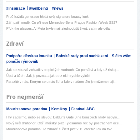
#inspirace
#wellbeing
#news
Proč každá generace hledá svůj signature beauty look
Září patří módě: Co přinese Mercedes-Benz Prague Fashion Week SS27
F*ck the glasses: AI Meta brýle mají zjednodušit život, zatím ale děla...
Zdraví
Podpořte dětskou imunitu
Babské rady proti nachlazení
S čím vším
pomůže rýmovník
Jak se zdravě zchladit v tropických vedrech: Co pomáhá a kdy už riskuj...
Úpal a úžeh: Jak je poznat a jak se z nich rychle vyléčit
Parazité v nás: Kterým se u nás líbí a kde v našem těle je můžeme nají...
Pro nejmenší
Mourissonova poradna
Komiksy
Festival ABC
Hry zadarmo, nebo se slevou: Baldur's Gate 3 na konzolích nikdy nebylo...
Nový král druhohor: Obří mořský plaz Tylosaurus rex byl postrachem oce...
Mourrisonova poradna: Je zdravé si čistit pleť v 11 letech? Jak na to?