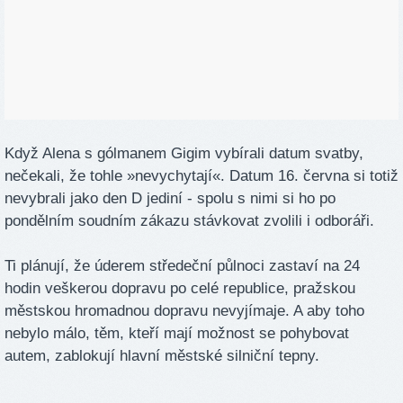
Když Alena s gólmanem Gigim vybírali datum svatby,
nečekali, že tohle »nevychytají«. Datum 16. června si totiž
nevybrali jako den D jediní - spolu s nimi si ho po
pondělním soudním zákazu stávkovat zvolili i odboráři.
Ti plánují, že úderem středeční půlnoci zastaví na 24
hodin veškerou dopravu po celé republice, pražskou
městskou hromadnou dopravu nevyjímaje. A aby toho
nebylo málo, těm, kteří mají možnost se pohybovat
autem, zablokují hlavní městské silniční tepny.