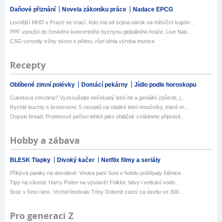
Daňové přiznání
Novela zákoníku práce
Nadace EPCG
Levnější MHD v Praze se vrací. Kdo má od srpna nárok na měsíční kupón ...
PPF vpouští do českého koncertního byznysu globálního hráče. Live Nati...
CSG vzrostly tržby skoro o pětinu, růst táhla výroba munice
Recepty
Oblíbené zimní polévky
Domácí pekárny
Jídlo podle horoskopu
Cuketová zmrzlina? Vyzkoušejte nečekaný letní hit a geniální způsob, j...
Rychlé buchty s broskvemi: 5 receptů na sladké letní moučníky, které m...
Oopsie bread: Proteinové pečivo lehké jako obláček zvládnete připravit...
Hobby a zábava
BLESK Tlapky
Divoký kačer
Netflix filmy a seriály
Přibývá paniky na dovolené: Vnuka paní Soni v hotelu poštípaly štěnice...
Tipy na víkend: Harry Potter na výstavě! Folklor, bitvy i setkání vodn...
Sraz v šest ráno. Vrchol festivalu Tóny Dolomit zazní za úsvitu ve 300...
Pro generaci Z