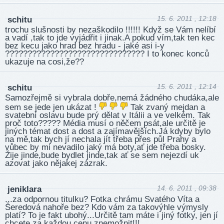
15. 6. 2011 , 12:18
schitu
trochu slušnosti by nezaškodilo !!!!!! Když se Vám nelíbí
a vadí ,tak to jde vyjádřit i jinak.A pokud vím,tak ten kec
bez kecu jako hrad bez hradu - jaké asi i-y
??????????????????????????????? I to konec konců
ukazuje na cosi,že??
15. 6. 2011 , 12:14
schitu
Samozřejmě si vybrala dobře,nemá žádného chudáka,ale
sem se jede jen ukázat !
Tak zvaný mejdan a
svatební oslavu bude prý dělat v Itálii a ve velkém. Tak
proč toto????? Média musí o něčem psát,ale určitě je
jiných témat dost a dost a zajímavějších.Já kdyby bylo
na mě,tak bych jí nechala jít třeba přes půl Prahy a
vůbec by mi nevadilo jaký má boty,ať jde třeba bosky.
Žije jinde,bude bydlet jinde,tak ať se sem nejezdí uk
azovat jako nějakej zázrak.
14. 6. 2011 , 09:38
jeniklara
...za odpornou titulku? Fotka chrámu Svatého Víta a
Šeredová nahoře bez? Kdo vám za takovýhle výmysly
platí? To je fakt ubohý...Určitě tam máte i jiný fotky, jen jí
chcete za každou cenu znemožnit!!!