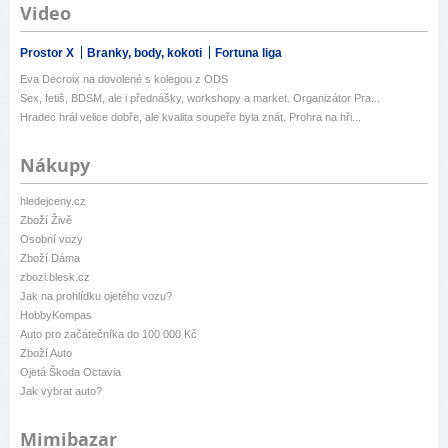
Video
Prostor X
Branky, body, kokoti
Fortuna liga
Eva Decroix na dovolené s kolegou z ODS
Sex, fetiš, BDSM, ale i přednášky, workshopy a market. Organizátor Pra...
Hradec hrál velice dobře, ale kvalita soupeře byla znát. Prohra na hři...
Nákupy
hledejceny.cz
Zboží Živě
Osobní vozy
Zboží Dáma
zbozi.blesk.cz
Jak na prohlídku ojetého vozu?
HobbyKompas
Auto pro začátečníka do 100 000 Kč
Zboží Auto
Ojetá Škoda Octavia
Jak vybrat auto?
Mimibazar