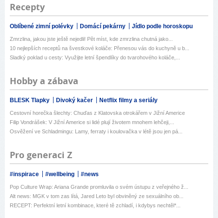
Recepty
Oblíbené zimní polévky
Domácí pekárny
Jídlo podle horoskopu
Zmrzlina, jakou jste ještě nejedli! Pět míst, kde zmrzlina chutná jako...
10 nejlepších receptů na švestkové koláče: Přenesou vás do kuchyně u b...
Sladký poklad u cesty: Využijte letní špendlíky do tvarohového koláče,...
Hobby a zábava
BLESK Tlapky
Divoký kačer
Netflix filmy a seriály
Cestovní horečka šlechty: Chuďas z Klatovska otrokářem v Jižní Americe
Filip Vondrášek: V Jižní Americe si lidé plují životem mnohem lehčeji,...
Osvěžení ve Schladmingu: Lamy, ferraty i koulovačka v létě jsou jen pá...
Pro generaci Z
#inspirace
#wellbeing
#news
Pop Culture Wrap: Ariana Grande promluvila o svém ústupu z veřejného ž...
Alt news: MGK v tom zas lítá, Jared Leto byl obviněný ze sexuálního ob...
RECEPT: Perfektní letní kombinace, které tě zchladí, i kdybys nechtěl*...