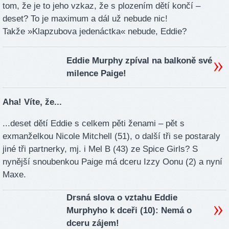
tom, že je to jeho vzkaz, že s plozením dětí končí –
deset? To je maximum a dál už nebude nic!
Takže »Klapzubova jedenáctka« nebude, Eddie?
Eddie Murphy zpíval na balkoně své
milence Paige!
Aha! Víte, že...
...deset dětí Eddie s celkem pěti ženami – pět s
exmanželkou Nicole Mitchell (51), o další tři se postaraly
jiné tři partnerky, mj. i Mel B (43) ze Spice Girls? S
nynější snoubenkou Paige má dceru Izzy Oonu (2) a nyní
Maxe.
Drsná slova o vztahu Eddie
Murphyho k dceři (10): Nemá o
dceru zájem!