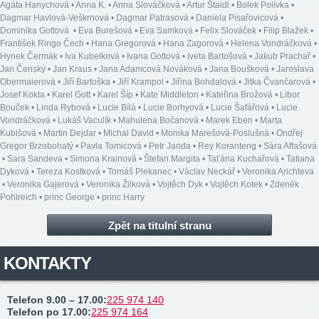
Agáta Hanychová
•
Anna K.
•
Anna Slováčková
•
Artur Štaidl
•
Bolek Polívka
•
Dagmar Havlová-Veškrnová
•
Dagmar Patrasová
•
Daniela Písařovicová
•
Dominika Gottová
•
Eva Burešová
•
Eva Samková
•
Felix Slováček
•
Filip Blažek
•
František Ringo Čech
•
Hana Gregorová
•
Hana Zagorová
•
Helena Vondráčková
•
Hynek Čermák
•
Iva Kubelková
•
Ivana Gottová
•
Iveta Bartošová
•
Jakub Prachař
•
Jan Čenský
•
Jan Kraus
•
Jana Adamcová Nováková
•
Jana Boušková
•
Jaroslava
Obermaierová
•
Jiří Bartoška
•
Jiří Krampol
•
Jiřina Bohdalová
•
Jitka Čvančarová
•
Josef Kokta
•
Karel Gott
•
Karel Šíp
•
Kate Middleton
•
Kateřina Brožová
•
Libor
Bouček
•
Linda Rybová
•
Lucie Bílá
•
Lucie Borhyová
•
Lucie Šafářová
•
Lucie
Vondráčková
•
Lukáš Vaculík
•
Mahulena Bočanová
•
Marek Eben
•
Marta
Kubišová
•
Martin Dejdar
•
Michal David
•
Monika Marešová-Poslušná
•
Ondřej
Gregor Brzobohatý
•
Pavla Tomicová
•
Petr Janda
•
Rey Koranteng
•
Sára Affašová
•
Sara Sandeva
•
Simona Krainová
•
Štefan Margita
•
Taťána Kuchařová
•
Tatiana
Dyková
•
Tereza Kostková
•
Tomáš Plekanec
•
Václav Neckář
•
Veronika Arichteva
•
Veronika Gajerová
•
Veronika Žilková
•
Vojtěch Dyk
•
Vojtěch Kotek
•
Zdeněk
Pohlreich
•
princ George
•
princ Harry
Zpět na titulní stranu
KONTAKTY
Telefon 9.00 – 17.00
:
225 974 140
Telefon po 17.00
:
225 974 164