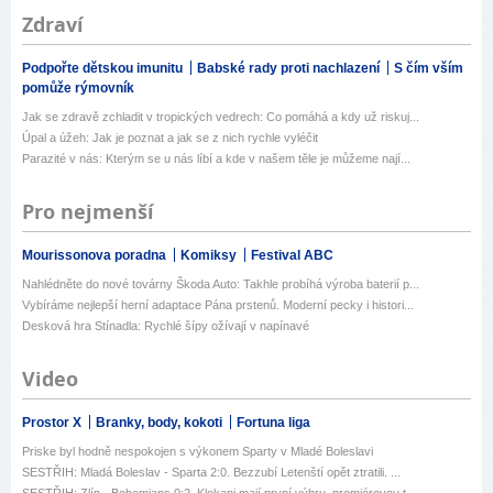
Zdraví
Podpořte dětskou imunitu
Babské rady proti nachlazení
S čím vším
pomůže rýmovník
Jak se zdravě zchladit v tropických vedrech: Co pomáhá a kdy už riskuj...
Úpal a úžeh: Jak je poznat a jak se z nich rychle vyléčit
Parazité v nás: Kterým se u nás líbí a kde v našem těle je můžeme nají...
Pro nejmenší
Mourissonova poradna
Komiksy
Festival ABC
Nahlédněte do nové továrny Škoda Auto: Takhle probíhá výroba baterií p...
Vybíráme nejlepší herní adaptace Pána prstenů. Moderní pecky i histori...
Desková hra Stínadla: Rychlé šípy ožívají v napínavé
Video
Prostor X
Branky, body, kokoti
Fortuna liga
Priske byl hodně nespokojen s výkonem Sparty v Mladé Boleslavi
SESTŘIH: Mladá Boleslav - Sparta 2:0. Bezzubí Letenští opět ztratili. ...