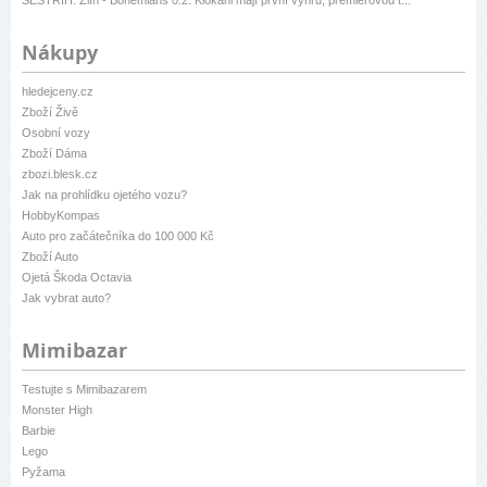
SESTŘIH: Zlín - Bohemians 0:2. Klokani mají první výhru, premiérovou t...
Nákupy
hledejceny.cz
Zboží Živě
Osobní vozy
Zboží Dáma
zbozi.blesk.cz
Jak na prohlídku ojetého vozu?
HobbyKompas
Auto pro začátečníka do 100 000 Kč
Zboží Auto
Ojetá Škoda Octavia
Jak vybrat auto?
Mimibazar
Testujte s Mimibazarem
Monster High
Barbie
Lego
Pyžama