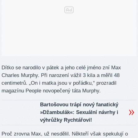
Dítko se narodilo v pátek a jeho celé jméno zní Max
Charles Murphy. Při narození vážil 3 kila a měřil 48
centimetrů. „On i matka jsou v pořádku,“ prozradil
magazínu People novopečený táta Murphy.
Bartošovou trápí nový fanatický
»Džambulák«: Sexuální návrhy i
výhrůžky Rychtářovi!
Proč zrovna Max, už nesdělil. Někteří však spekulují o