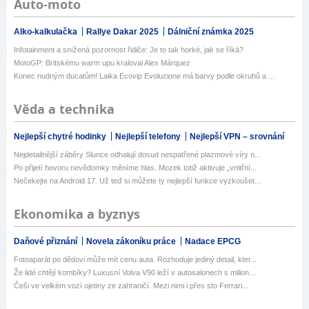
Auto-moto
Alko-kalkulačka
Rallye Dakar 2025
Dálniční známka 2025
Infotainment a snížená pozornost řidiče: Je to tak horké, jak se říká?
MotoGP: Britskému warm upu kraloval Alex Márquez
Konec nudným ducatům! Laika Ecovip Evoluzione má barvy podle okruhů a ...
Věda a technika
Nejlepší chytré hodinky
Nejlepší telefony
Nejlepší VPN – srovnání
Nejdetailnější záběry Slunce odhalují dosud nespatřené plazmové víry n...
Po přijetí hovoru nevědomky měníme hlas. Mozek totiž aktivuje „vnitřní...
Nečekejte na Android 17. Už teď si můžete ty nejlepší funkce vyzkoušet...
Ekonomika a byznys
Daňové přiznání
Novela zákoníku práce
Nadace EPCG
Fotoaparát po dědovi může mít cenu auta. Rozhoduje jediný detail, kter...
Že lidé chtějí kombíky? Luxusní Volva V90 leží v autosalonech s milion...
Češi ve velkém vozí ojetiny ze zahraničí. Mezi nimi i přes sto Ferrari...