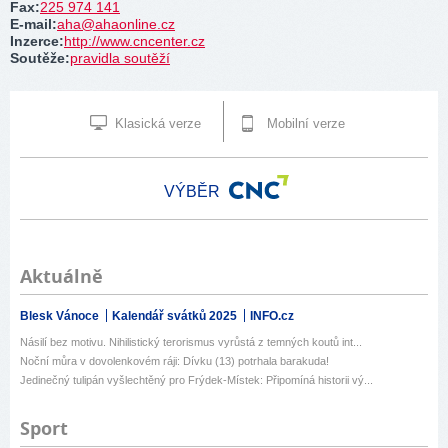
Fax
:
225 974 141
E-mail
:
aha@ahaonline.cz
Inzerce
:
http://www.cncenter.cz
Soutěže
:
pravidla soutěží
Klasická verze
Mobilní verze
VÝBĚR
Aktuálně
Blesk Vánoce
Kalendář svátků 2025
INFO.cz
Násilí bez motivu. Nihilistický terorismus vyrůstá z temných koutů int...
Noční můra v dovolenkovém ráji: Dívku (13) potrhala barakuda!
Jedinečný tulipán vyšlechtěný pro Frýdek-Místek: Připomíná historii vý...
Sport