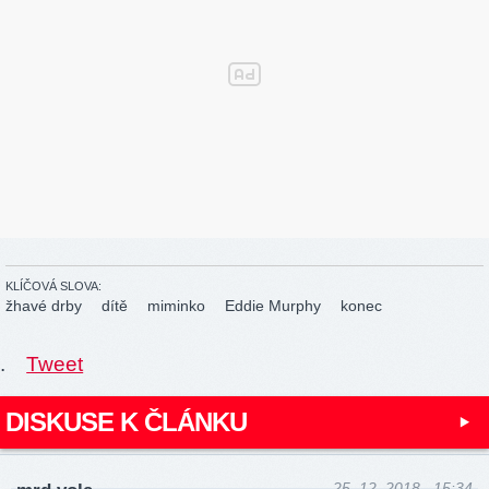
KLÍČOVÁ SLOVA:
žhavé drby
dítě
miminko
Eddie Murphy
konec
.
Tweet
DISKUSE K ČLÁNKU
25. 12. 2018 , 15:34