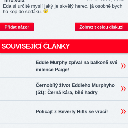
mrd.vola
Eda si určitě myslí jaký je skvělý herec, já osobně bych
ho kop do sedáku.
Přidat názor
Zobrazit celou diskuzi
SOUVISEJÍCÍ ČLÁNKY
Eddie Murphy zpíval na balkoně své
milence Paige!
Černobílý život Eddieho Murphyho
(51): Černá kára, bílé hadry
Policajt z Beverly Hills se vrací!