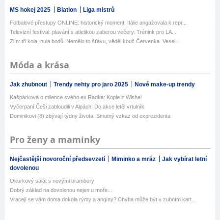
MS hokej 2025
Biatlon
Liga mistrů
Fotbalové přestupy ONLINE: historický moment, Itálie angažovala k repr...
Televizní festival: plavání s atletikou zaberou večery. Trénink pro LA...
Zlín: tři kola, nula bodů. Nemělo to šťávu, věděl kouč Červenka. Vesel...
Móda a krása
Jak zhubnout
Trendy nehty pro jaro 2025
Nové make-up trendy
Kašpárková o milence svého ex Radka: Kopie z Wishe!
Vyčerpaní Češi zabloudili v Alpách: Do akce letěl vrtulník
Dominikovi (8) zbývají týdny života: Smutný vzkaz od exprezidenta
Pro ženy a maminky
Nejčastější novoroční předsevzetí
Miminko a mráz
Jak vybírat letní
dovolenou
Okurkový salát s novými brambory
Dobrý základ na dovolenou nejen u moře...
Vracejí se vám doma dokola rýmy a angíny? Chyba může být v zubním kart...