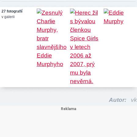
27 fotografií
v galerii
Autor:
vk