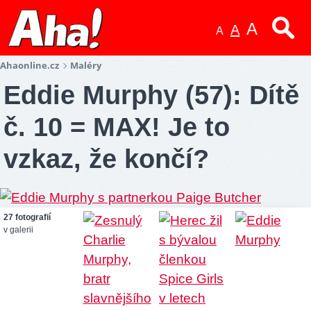
A
A
A
Ahaonline.cz
Maléry
Eddie Murphy (57): Dítě
č. 10 = MAX! Je to
vzkaz, že končí?
27 fotografií
v galerii