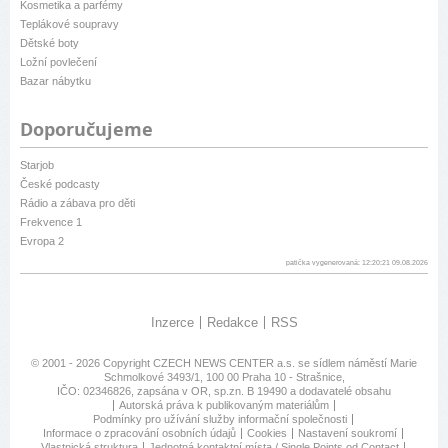
Kosmetika a parfémy
Teplákové soupravy
Dětské boty
Ložní povlečení
Bazar nábytku
Doporučujeme
Starjob
České podcasty
Rádio a zábava pro děti
Frekvence 1
Evropa 2
patička vygenerovaná: 12:20:21 09.08.2026
Inzerce
Redakce
RSS
© 2001 - 2026 Copyright
CZECH NEWS CENTER a.s.
se sídlem náměstí Marie
Schmolkové 3493/1, 100 00 Praha 10 - Strašnice,
IČO: 02346826, zapsána v OR, sp.zn. B 19490 a dodavatelé obsahu
Autorská práva k publikovaným materiálům
Podmínky pro užívání služby informační společnosti
Informace o zpracování osobních údajů
Cookies
Nastavení soukromí
Vlastnická struktura
Jednotná kontaktní místa / Single Points od Contact