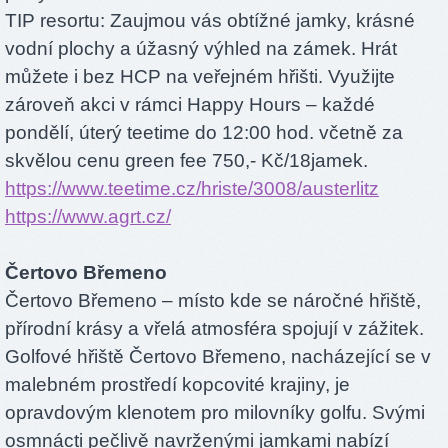
TIP resortu: Zaujmou vás obtížné jamky, krásné
vodní plochy a úžasný výhled na zámek. Hrát
můžete i bez HCP na veřejném hřišti. Využijte
zároveň akci v rámci Happy Hours – každé
pondělí, úterý teetime do 12:00 hod. včetně za
skvělou cenu green fee 750,- Kč/18jamek.
https://www.teetime.cz/hriste/3008/austerlitz
https://www.agrt.cz/
Čertovo Břemeno
Čertovo Břemeno – místo kde se náročné hřiště,
přírodní krásy a vřelá atmosféra spojují v zážitek.
Golfové hřiště Čertovo Břemeno, nacházející se v
malebném prostředí kopcovité krajiny, je
opravdovým klenotem pro milovníky golfu. Svými
osmnácti pečlivě navrženými jamkami nabízí