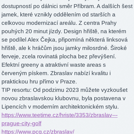
dostupností po dálnici směr Příbram. A dalších šest
jamek, které vznikly oddělením od starších a
celkovou modernizací areálu. Z centra Prahy
pouhých 20 minut jízdy. Design hřiště, na kterém
se podílel Alex Čejka, připomíná některá linksová
hřiště, ale k hráčům jsou jamky milosrdné. Široké
ferveje, zcela rovinatá plocha bez převýšení.
Efektní greeny a atraktivní waste areas s
červeným pískem. Zbraslav nabízí kvalitu i
praktickou hru přímo v Praze.
TIP resortu: Od podzimu 2023 můžete vyzkoušet
novou zbraslavskou klubovnu, byla postavena v
Lipencích v moderním architektonickém stylu.
https://www.teetime.cz/hriste/3353/zbraslav---
prague-city-golf
https://www.pcg.cz/zbraslav/