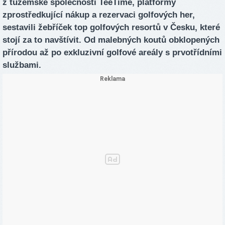
z tuzemské společnosti TeeTime, platformy
zprostředkující nákup a rezervaci golfových her,
sestavili žebříček top golfových resortů v Česku, které
stojí za to navštívit. Od malebných koutů obklopených
přírodou až po exkluzivní golfové areály s prvotřídními
službami.