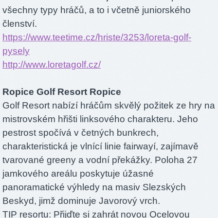
všechny typy hráčů, a to i včetně juniorského
členství.
https://www.teetime.cz/hriste/3253/loreta-golf-
pysely
http://www.loretagolf.cz/
Ropice Golf Resort Ropice
Golf Resort nabízí hráčům skvělý požitek ze hry na
mistrovském hřišti linksového charakteru. Jeho
pestrost spočívá v četných bunkrech,
charakteristická je vlnící linie fairwayí, zajímavě
tvarované greeny a vodní překážky. Poloha 27
jamkového areálu poskytuje úžasné
panoramatické výhledy na masiv Slezských
Beskyd, jimž dominuje Javorový vrch.
TIP resortu: Přijďte si zahrát novou Ocelovou