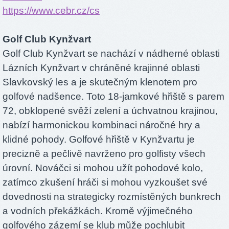
https://www.cebr.cz/cs
Golf Club Kynžvart
Golf Club Kynžvart se nachází v nádherné oblasti
Lázních Kynžvart v chráněné krajinné oblasti
Slavkovský les a je skutečným klenotem pro
golfové nadšence. Toto 18-jamkové hřiště s parem
72, obklopené svěží zelení a úchvatnou krajinou,
nabízí harmonickou kombinaci náročné hry a
klidné pohody. Golfové hřiště v Kynžvartu je
precizně a pečlivě navrženo pro golfisty všech
úrovní. Nováčci si mohou užít pohodové kolo,
zatímco zkušení hráči si mohou vyzkoušet své
dovednosti na strategicky rozmístěných bunkrech
a vodních překážkách. Kromě výjimečného
golfového zázemí se klub může pochlubit