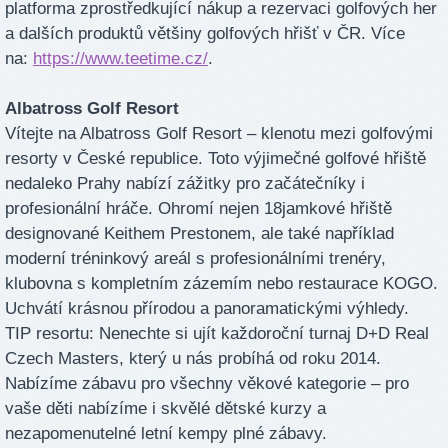
platforma zprostředkující nákup a rezervaci golfových her
a dalších produktů většiny golfových hřišť v ČR. Více
na:
https://www.teetime.cz/
.
Albatross Golf Resort
Vítejte na Albatross Golf Resort – klenotu mezi golfovými
resorty v České republice. Toto výjimečné golfové hřiště
nedaleko Prahy nabízí zážitky pro začátečníky i
profesionální hráče. Ohromí nejen 18jamkové hřiště
designované Keithem Prestonem, ale také například
moderní tréninkový areál s profesionálními trenéry,
klubovna s kompletním zázemím nebo restaurace KOGO.
Uchvátí krásnou přírodou a panoramatickými výhledy.
TIP resortu: Nenechte si ujít každoroční turnaj D+D Real
Czech Masters, který u nás probíhá od roku 2014.
Nabízíme zábavu pro všechny věkové kategorie – pro
vaše děti nabízíme i skvělé dětské kurzy a
nezapomenutelné letní kempy plné zábavy.