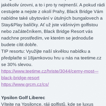
jakékoliv úrovni, a to i pro ty nejmenší. A pokud rádi
cestujete a nejste z okolí Prahy, Black Bridge Vám
nabídne také ubytování v útulných bungalovech a
Stay&Play balíčky. Ať už jste vášnivým golfistou
nebo začátečníkem, Black Bridge Resort vás
nadchne prostředím, ve kterém se jednoduše
budete cítit dobře.
TIP resortu: Využijte naší skvělou nabídku a
předplaťte si 18jamkovou hru u nás na teetime.cz
se 30% slevou.
https://www.teetime.cz/hriste/3044/cerny-most---
black-bridge-resort
https://www.grcm.cz/cs/
Ypsilon Golf Liberec
Vítejte na Ypsilonce, ráji golfistů, kde se luxus