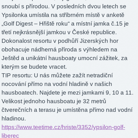
snoubí s přírodou. V posledních dvou letech se
Ypsilonka umístila na stříbrném místě v anketě
„Golf Digest – Hřiště roku“ a místní jamka č.15 je
třetí nejkrásnější jamkou v České republice.
Dokonalost resortu v podhůří Jizerských hor
obohacuje nádherná příroda s výhledem na
Ještěd a unikátní hausboaty umocní zážitek, za
kterým se budete vracet.
TIP resortu: U nás můžete zažít netradiční
nocování přímo na vodní hladině v našich
hausboatech. Najdete je mezi jamkami 9, 10 a 11.
Velikost jednoho hausboatu je 32 metrů
čtverečních a terasu je umístěna přímo nad vodní
hladinou.
https://www.teetime.cz/hriste/3352/ypsilon-golf-
liberec