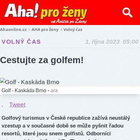
Ahaonline.cz
AHA pro ženy
Volný čas
VOLNÝ ČAS
1. října 2023 05:00
Cestujte za golfem!
Golf - Kaskáda Brno
• ara
.
Tweet
Golfový turismus v České republice zažívá neustálý
vzestup a v současné době se může pyšnit řadou
resortů, které jsou snem golfistů. Odborníci