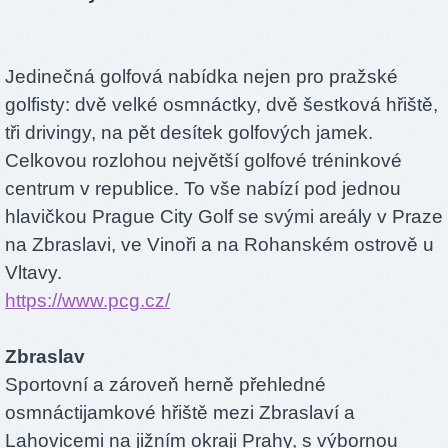
Jedinečná golfová nabídka nejen pro pražské
golfisty: dvě velké osmnáctky, dvě šestková hřiště,
tři drivingy, na pět desítek golfových jamek.
Celkovou rozlohou největší golfové tréninkové
centrum v republice. To vše nabízí pod jednou
hlavičkou Prague City Golf se svými areály v Praze
na Zbraslavi, ve Vinoři a na Rohanském ostrově u
Vltavy.
https://www.pcg.cz/
Zbraslav
Sportovní a zároveň herně přehledné
osmnáctijamkové hřiště mezi Zbraslaví a
Lahovicemi na jižním okraji Prahy, s výbornou