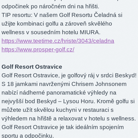
odpočinek po náročném dni na hřišti.
TIP resortu: V našem Golf Resortu Čeladná si
užijte kombinaci golfu a zároveň skvělého
wellness v sousedním hotelu MIURA.
https://www.teetime.cz/hriste/3043/celadna
https://www.prosper-golf.cz/
Golf Resort Ostravice
Golf Resort Ostravice, je golfový ráj v srdci Beskyd!
S 18 jamkami navrženými Chrisem Johnsonem
nabízí nádherné panoramatické výhledy na
nejvyšší bod Beskyd – Lysou Horu. Kromě golfu si
můžete užít skvělou kuchyni v restauraci s
výhledem na hřiště a relaxovat v hotelu s wellness.
Golf Resort Ostravice je tak ideálním spojením
sportu a odpočinku.