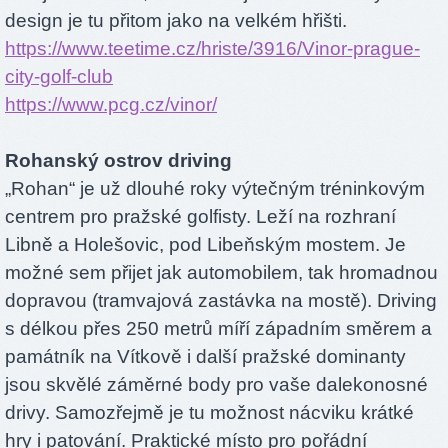
design je tu přitom jako na velkém hřišti.
https://www.teetime.cz/hriste/3916/Vinor-prague-
city-golf-club
https://www.pcg.cz/vinor/
Rohanský ostrov driving
„Rohan“ je už dlouhé roky výtečným tréninkovým
centrem pro pražské golfisty. Leží na rozhraní
Libně a Holešovic, pod Libeňským mostem. Je
možné sem přijet jak automobilem, tak hromadnou
dopravou (tramvajová zastávka na mostě). Driving
s délkou přes 250 metrů míří západním směrem a
památník na Vítkově i další pražské dominanty
jsou skvělé záměrné body pro vaše dalekonosné
drivy. Samozřejmě je tu možnost nácviku krátké
hry i patování. Praktické místo pro pořádní