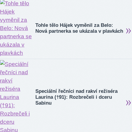
Tohle tělo Hájek vyměnil za Belo:
Nová partnerka se ukázala v plavkách
Speciální řečníci nad rakví režiséra
Laurina (†91): Rozbrečeli i dceru
Sabinu