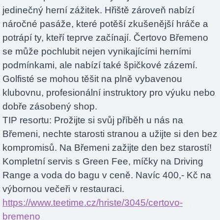
jedinečný herní zážitek. Hřiště zároveň nabízí
náročné pasáže, které potěší zkušenější hráče a
potrápí ty, kteří teprve začínají. Čertovo Břemeno
se může pochlubit nejen vynikajícími herními
podmínkami, ale nabízí také špičkové zázemí.
Golfisté se mohou těšit na plně vybavenou
klubovnu, profesionální instruktory pro výuku nebo
dobře zásobený shop.
TIP resortu: Prožijte si svůj příběh u nás na
Břemeni, nechte starosti stranou a užijte si den bez
kompromisů. Na Břemeni zažijte den bez starostí!
Kompletní servis s Green Fee, míčky na Driving
Range a voda do bagu v ceně. Navíc 400,- Kč na
výbornou večeři v restauraci.
https://www.teetime.cz/hriste/3045/certovo-
bremeno