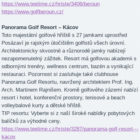
https://www.teetime.cz/hriste/3406/beroun
https://www.golfberoun.cz/
Panorama Golf Resort – Kácov
Toto majestátní golfové hřiště s 27 jamkami uprostřed
Posázaví je rajským útočištěm golfistů všech úrovní.
Architektonicky skvostné a různorodé jamky nabízejí
nezapomenutelný zážitek. Resort má golfovou akademii s
odbornými trenéry, wellness centrum, bazén a vynikající
restauraci. Pozornost si zasluhuje také clubhouse
Panorama Golf Resortu, navržený architektem Prof. Ing.
Arch. Martinem Rajnišem. Kromě golfového zázemí nabízí
resort i hotel, konferenční prostory, tenisové a beach
volleybalové kurty a dětské hřiště.
TIP resortu: Vyberte si z naší široké nabídky pobytových
balíčků za výhodné ceny.
https://www.teetime.cz/hriste/3287/panorama-golf-resort---
kacov