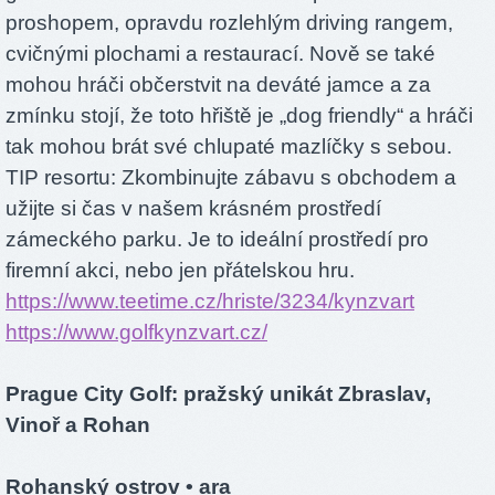
proshopem, opravdu rozlehlým driving rangem,
cvičnými plochami a restaurací. Nově se také
mohou hráči občerstvit na deváté jamce a za
zmínku stojí, že toto hřiště je „dog friendly“ a hráči
tak mohou brát své chlupaté mazlíčky s sebou.
TIP resortu: Zkombinujte zábavu s obchodem a
užijte si čas v našem krásném prostředí
zámeckého parku. Je to ideální prostředí pro
firemní akci, nebo jen přátelskou hru.
https://www.teetime.cz/hriste/3234/kynzvart
https://www.golfkynzvart.cz/
Prague City Golf: pražský unikát Zbraslav,
Vinoř a Rohan
Rohanský ostrov
• ara