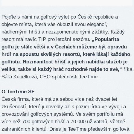
Pojďte s námi na golfový výlet po České republice a
objevte místa, která vás okouzlí svou elegancí,
nádhernými hřišti a nezapomenutelnými zážitky. Každý
resort má navíc TIP pro letošní sezónu.
„Popularita
golfu je stále větší a v Čechách můžeme být opravdu
hrdí na spoustu skvělých resortů, které lákají každého
golfistu. Rozmanitost hřišť a jejich nabídka služeb je
veliká, takže si každý hráč rozhodně najde to své,“
říká
Sára Kubelková, CEO společnosti TeeTime.
O TeeTime SE
Česká firma, která má za sebou více než dvacet let
zkušeností, které ji dovedly až k pozici lídra ve vývoji a
provozování golfových systémů. Ve svém portfoliu má
více než 700 golfových hřišť a 70 000 uživatelů, včetně
zahraničních klientů. Dnes je TeeTime především golfová