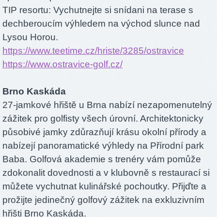
TIP resortu: Vychutnejte si snídani na terase s
dechberoucím výhledem na východ slunce nad
Lysou Horou.
https://www.teetime.cz/hriste/3285/ostravice
https://www.ostravice-golf.cz/
Brno Kaskáda
27-jamkové hřiště u Brna nabízí nezapomenutelný
zážitek pro golfisty všech úrovní. Architektonicky
působivé jamky zdůrazňují krásu okolní přírody a
nabízejí panoramatické výhledy na Přírodní park
Baba. Golfová akademie s trenéry vám pomůže
zdokonalit dovednosti a v klubovně s restaurací si
můžete vychutnat kulinářské pochoutky. Přijďte a
prožijte jedinečný golfový zážitek na exkluzivním
hřišti Brno Kaskáda.