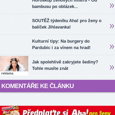
Horoskop zenových mistrů - Od
bambusu po oblázek...
SOUTĚŽ týdeníku Aha! pro ženy o
balíček Jihlavanka!
Kulturní tipy: Na burgery do
Pardubic i za vínem na hrad!
Jak spolehlivě zakryjete šediny?
Tohle musíte znát
reklama
KOMENTÁŘE KE ČLÁNKU