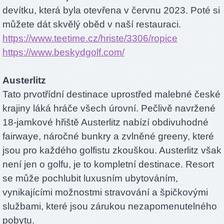
devítku, která byla otevřena v červnu 2023. Poté si
můžete dát skvělý oběd v naší restauraci.
https://www.teetime.cz/hriste/3306/ropice
https://www.beskydgolf.com/
Austerlitz
Tato prvotřídní destinace uprostřed malebné české
krajiny láká hráče všech úrovní. Pečlivě navržené
18-jamkové hřiště Austerlitz nabízí obdivuhodné
fairwaye, náročné bunkry a zvlněné greeny, které
jsou pro každého golfistu zkouškou. Austerlitz však
není jen o golfu, je to kompletní destinace. Resort
se může pochlubit luxusním ubytováním,
vynikajícími možnostmi stravování a špičkovými
službami, které jsou zárukou nezapomenutelného
pobytu.