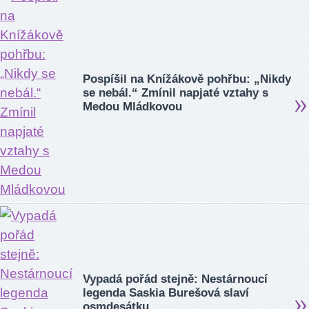
Pospíšil na Knížákově pohřbu: „Nikdy
se nebál.“ Zmínil napjaté vztahy s
Medou Mládkovou
Vypadá pořád stejně: Nestárnoucí
legenda Saskia Burešová slaví
osmdesátku