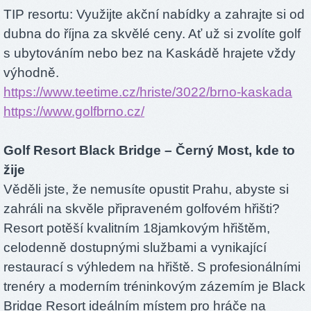
TIP resortu: Využijte akční nabídky a zahrajte si od
dubna do října za skvělé ceny. Ať už si zvolíte golf
s ubytováním nebo bez na Kaskádě hrajete vždy
výhodně.
https://www.teetime.cz/hriste/3022/brno-kaskada
https://www.golfbrno.cz/
Golf Resort Black Bridge – Černý Most, kde to
žije
Věděli jste, že nemusíte opustit Prahu, abyste si
zahráli na skvěle připraveném golfovém hřišti?
Resort potěší kvalitním 18jamkovým hřištěm,
celodenně dostupnými službami a vynikající
restaurací s výhledem na hřiště. S profesionálními
trenéry a moderním tréninkovým zázemím je Black
Bridge Resort ideálním místem pro hráče na