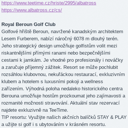
https://www.teetime.cz/hriste/2995/albatross
https://www.albatross.cz/cs/
Royal Beroun Golf Club
Golfové hřiště Beroun, navržené kanadským architektem
Lesem Furberem, nabízí náročný 6078 m dlouhý terén.
Jeho strategický design umožňuje golfistům volit mezi
riskantnějšími přímými ranami nebo bezpečnějšími
cestami k jamkám. Je vhodné pro profesionály i nováčky
a zaručuje příjemný zážitek. Resort se může pochlubit
rozsáhlou klubovnou, nekuřáckou restaurací, exkluzivním
klubem a hotelem s luxusními pokoji a wellness
zařízením. Výhodná poloha nedaleko historického centra
Berouna umožňuje hostům prozkoumat jeho zajímavosti a
rozmanité možnosti stravování. Aktuální stav rezervací
najdete exkluzivně na TeeTime.
TIP resortu: Využijte našich akčních balíčků STAY & PLAY
a užijte si golf i s ubytováním v krásném resortu.