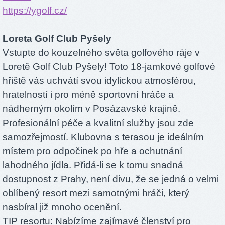
https://ygolf.cz/
Loreta Golf Club Pyšely
Vstupte do kouzelného světa golfového ráje v
Loretě Golf Club Pyšely! Toto 18-jamkové golfové
hřiště vás uchvátí svou idylickou atmosférou,
hratelností i pro méně sportovní hráče a
nádherným okolím v Posázavské krajině.
Profesionální péče a kvalitní služby jsou zde
samozřejmostí. Klubovna s terasou je ideálním
místem pro odpočinek po hře a ochutnání
lahodného jídla. Přidá-li se k tomu snadná
dostupnost z Prahy, není divu, že se jedná o velmi
oblíbený resort mezi samotnými hráči, který
nasbíral již mnoho ocenění.
TIP resortu: Nabízíme zajímavé členství pro