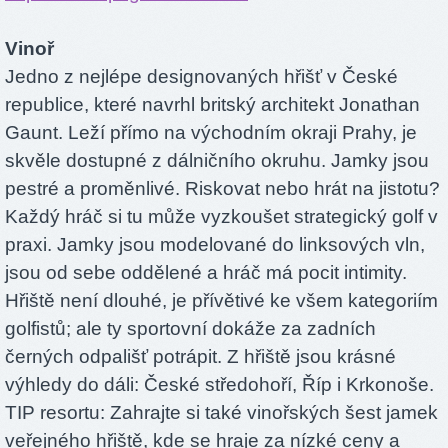
Vinoř
Jedno z nejlépe designovaných hřišť v České
republice, které navrhl britský architekt Jonathan
Gaunt. Leží přímo na východním okraji Prahy, je
skvěle dostupné z dálničního okruhu. Jamky jsou
pestré a proměnlivé. Riskovat nebo hrát na jistotu?
Každý hráč si tu může vyzkoušet strategický golf v
praxi. Jamky jsou modelované do linksových vln,
jsou od sebe oddělené a hráč má pocit intimity.
Hřiště není dlouhé, je přívětivé ke všem kategoriím
golfistů; ale ty sportovní dokáže za zadních
černých odpališť potrápit. Z hřiště jsou krásné
výhledy do dáli: České středohoří, Říp i Krkonoše.
TIP resortu: Zahrajte si také vinořských šest jamek
veřejného hřiště, kde se hraje za nízké ceny a