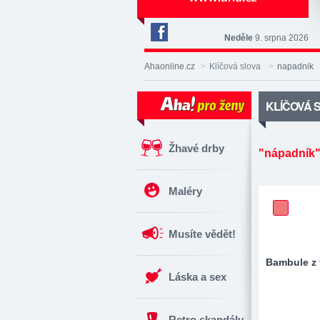
Neděle
9. srpna 2026
Deník
Aha!
Ahaonline.cz
>
Klíčová slova
>
napadnik
na
Facebooku
KLÍČOVÁ 
Žhavé drby
"nápadník
Maléry
Musíte vědět!
Bambule z 
Láska a sex
Retro skandály