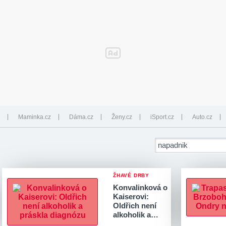
Maminka.cz
Dáma.cz
Ženy.cz
iSport.cz
Auto.cz
ŽHAVÉ DRBY
Konvalinková o
Kaiserovi:
Oldřich není
alkoholik a…