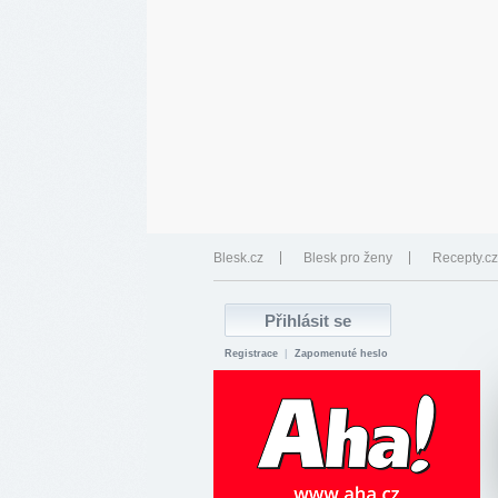
Blesk.cz
Blesk pro ženy
Recepty.cz
Registrace
|
Zapomenuté heslo