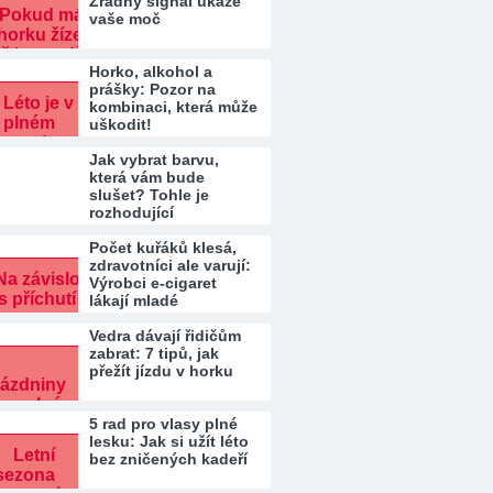
Zrádný signál ukáže
vaše moč
Horko, alkohol a
prášky: Pozor na
kombinaci, která může
uškodit!
Jak vybrat barvu,
která vám bude
slušet? Tohle je
rozhodující
Počet kuřáků klesá,
zdravotníci ale varují:
Výrobci e-cigaret
lákají mladé
Vedra dávají řidičům
zabrat: 7 tipů, jak
přežít jízdu v horku
5 rad pro vlasy plné
lesku: Jak si užít léto
bez zničených kadeří