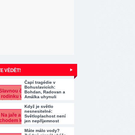
E VĚDĚT!
Čapí tragédie v
Bohuslavicích:
Bohdan, Radovan a
Amálka uhynuli
Když je světlo
nesnesitelné:
Světloplachost není
jen nepříjemnost
Máte málo vody?