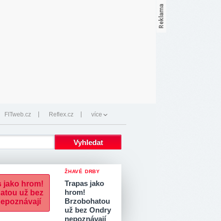
FITweb.cz
Reflex.cz
více
ŽHAVÉ DRBY
Trapas jako
hrom!
Brzobohatou
už bez Ondry
nepoznávají