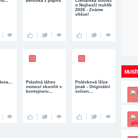
ru...
Beruška z papíru
Čtenářská soutěž
o Nejhezčí truhlík
2026 - Známe
vítěze!
MUSÍT
esa...
Prázdná láhev
Polévková lžíce
nemusí skončit v
jinak - Originální
kontejneru...
svícen...