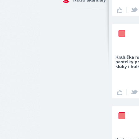
Krabička n
pastelky p
kluky i holk