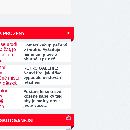
K PRO ŽENY
Domácí kečup pečený
v troubě: Vyžaduje
minimum práce a
chutná lépe než …
RETRO GALERIE:
Neuvěříte, jak dříve
vypadalo cestování
letadlem!
Postarejte se o své
kožené kabelky tak,
aby je mohly nosit
ještě vaše…
ISKUTOVANĚJŠÍ