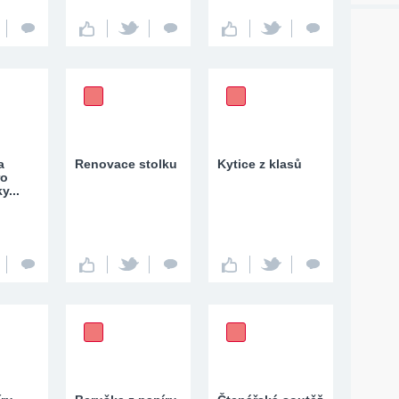
a
Renovace stolku
Kytice z klasů
ro
y...