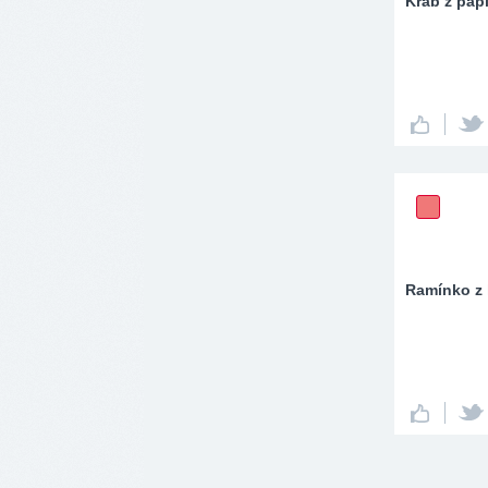
Krab z papí
Ramínko z l