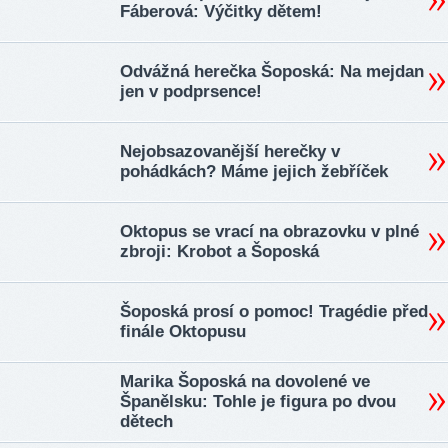
Fáberová: Výčitky dětem!
Odvážná herečka Šoposká: Na mejdan
jen v podprsence!
Nejobsazovanější herečky v
pohádkách? Máme jejich žebříček
Oktopus se vrací na obrazovku v plné
zbroji: Krobot a Šoposká
Šoposká prosí o pomoc! Tragédie před
finále Oktopusu
Marika Šoposká na dovolené ve
Španělsku: Tohle je figura po dvou
dětech