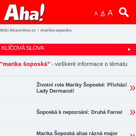
A
A
A
Wiki Ahaonline.cz
marika-soposka
KLÍČOVÁ SLOVA
"marika šoposká"
- veškeré informace o tématu
Životní role Mariky Šoposké: Přichází
Lady Dermacol!
Šoposká k nepoznání: Druhá Farna!
Marika Šoposká alias rázná major