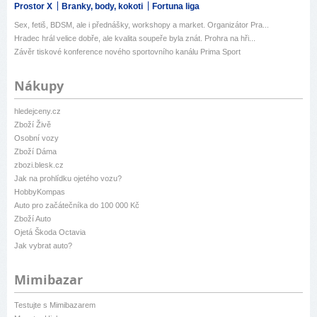
Prostor X
Branky, body, kokoti
Fortuna liga
Sex, fetiš, BDSM, ale i přednášky, workshopy a market. Organizátor Pra...
Hradec hrál velice dobře, ale kvalita soupeře byla znát. Prohra na hři...
Závěr tiskové konference nového sportovního kanálu Prima Sport
Nákupy
hledejceny.cz
Zboží Živě
Osobní vozy
Zboží Dáma
zbozi.blesk.cz
Jak na prohlídku ojetého vozu?
HobbyKompas
Auto pro začátečníka do 100 000 Kč
Zboží Auto
Ojetá Škoda Octavia
Jak vybrat auto?
Mimibazar
Testujte s Mimibazarem