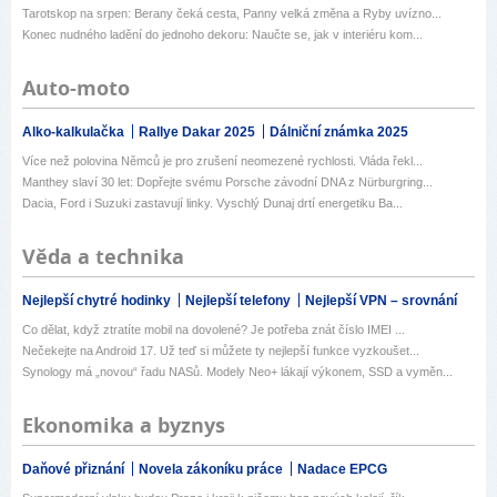
Tarotskop na srpen: Berany čeká cesta, Panny velká změna a Ryby uvízno...
Konec nudného ladění do jednoho dekoru: Naučte se, jak v interiéru kom...
Auto-moto
Alko-kalkulačka
Rallye Dakar 2025
Dálniční známka 2025
Více než polovina Němců je pro zrušení neomezené rychlosti. Vláda řekl...
Manthey slaví 30 let: Dopřejte svému Porsche závodní DNA z Nürburgring...
Dacia, Ford i Suzuki zastavují linky. Vyschlý Dunaj drtí energetiku Ba...
Věda a technika
Nejlepší chytré hodinky
Nejlepší telefony
Nejlepší VPN – srovnání
Co dělat, když ztratíte mobil na dovolené? Je potřeba znát číslo IMEI ...
Nečekejte na Android 17. Už teď si můžete ty nejlepší funkce vyzkoušet...
Synology má „novou“ řadu NASů. Modely Neo+ lákají výkonem, SSD a vyměn...
Ekonomika a byznys
Daňové přiznání
Novela zákoníku práce
Nadace EPCG