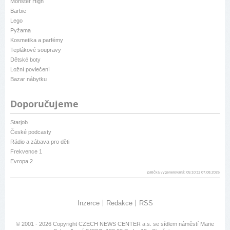
Monster High
Barbie
Lego
Pyžama
Kosmetika a parfémy
Teplákové soupravy
Dětské boty
Ložní povlečení
Bazar nábytku
Doporučujeme
Starjob
České podcasty
Rádio a zábava pro děti
Frekvence 1
Evropa 2
patička vygenerovaná: 05:10:11 07.08.2026
Inzerce
Redakce
RSS
© 2001 - 2026 Copyright
CZECH NEWS CENTER a.s.
se sídlem náměstí Marie