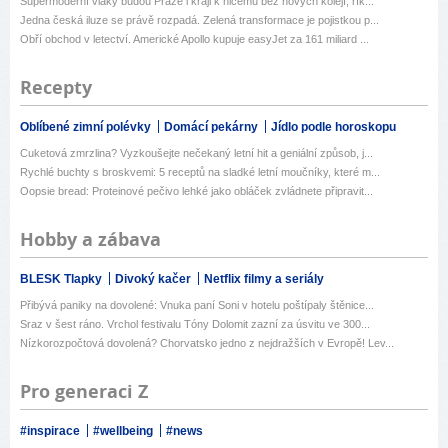
Supermoderní vlaky budou Praze i kraji k ničemu bez nových kolejí, řík...
Jedna česká iluze se právě rozpadá. Zelená transformace je pojistkou p...
Obří obchod v letectví. Americké Apollo kupuje easyJet za 161 miliard ...
Recepty
Oblíbené zimní polévky
Domácí pekárny
Jídlo podle horoskopu
Cuketová zmrzlina? Vyzkoušejte nečekaný letní hit a geniální způsob, j...
Rychlé buchty s broskvemi: 5 receptů na sladké letní moučníky, které m...
Oopsie bread: Proteinové pečivo lehké jako obláček zvládnete připravit...
Hobby a zábava
BLESK Tlapky
Divoký kačer
Netflix filmy a seriály
Přibývá paniky na dovolené: Vnuka paní Soni v hotelu poštípaly štěnice...
Sraz v šest ráno. Vrchol festivalu Tóny Dolomit zazní za úsvitu ve 300...
Nízkorozpočtová dovolená? Chorvatsko jedno z nejdražších v Evropě! Lev...
Pro generaci Z
#inspirace
#wellbeing
#news