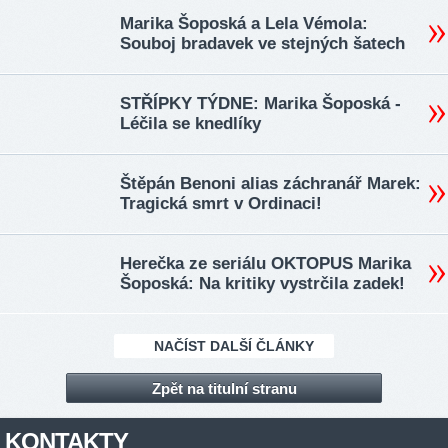
Marika Šoposká a Lela Vémola:
Souboj bradavek ve stejných šatech
STŘÍPKY TÝDNE: Marika Šoposká -
Léčila se knedlíky
Štěpán Benoni alias záchranář Marek:
Tragická smrt v Ordinaci!
Herečka ze seriálu OKTOPUS Marika
Šoposká: Na kritiky vystrčila zadek!
NAČÍST DALŠÍ ČLÁNKY
Zpět na titulní stranu
KONTAKTY