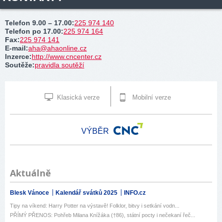
Telefon 9.00 – 17.00
:
225 974 140
Telefon po 17.00
:
225 974 164
Fax
:
225 974 141
E-mail
:
aha@ahaonline.cz
Inzerce
:
http://www.cncenter.cz
Soutěže
:
pravidla soutěží
Klasická verze
Mobilní verze
VÝBĚR
Aktuálně
Blesk Vánoce
Kalendář svátků 2025
INFO.cz
Tipy na víkend: Harry Potter na výstavě! Folklor, bitvy i setkání vodn...
PŘÍMÝ PŘENOS: Pohřeb Milana Knížáka (†86), státní pocty i nečekaní řeč...