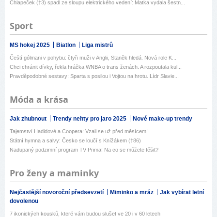
Chlapeček (†3) spadl ze sloupu elektrického vedení: Matka vydala šestn...
Sport
MS hokej 2025
Biatlon
Liga mistrů
Čeští gólmani v pohybu: čtyři muži v Anglii, Staněk hledá. Nová role K...
Chci chránit dívky, řekla hráčka WNBA o trans ženách. A rozpoutala kul...
Pravděpodobné sestavy: Sparta s posilou i Vojtou na hrotu. Lídr Slavie...
Móda a krása
Jak zhubnout
Trendy nehty pro jaro 2025
Nové make-up trendy
Tajemství Hadidové a Coopera: Vzali se už před měsícem!
Státní hymna a salvy: Česko se loučí s Knížákem (†86)
Nadupaný podzimní program TV Prima! Na co se můžete těšit?
Pro ženy a maminky
Nejčastější novoroční předsevzetí
Miminko a mráz
Jak vybírat letní
dovolenou
7 ikonických kousků, které vám budou slušet ve 20 i v 60 letech