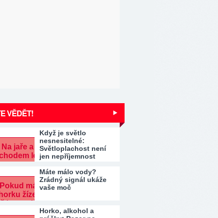
E VĚDĚT!
Když je světlo
nesnesitelné:
Světloplachost není
jen nepříjemnost
Máte málo vody?
Zrádný signál ukáže
vaše moč
Horko, alkohol a