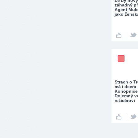
Že by nový
záhadný p
Agent Mul
jako žensk
Strach o T
má i dcera
Konopnice 
Dojemný v
režisérovi