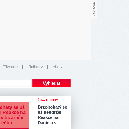
FITweb.cz
Reflex.cz
více
ŽHAVÉ DRBY
Brzobohatý se
už neudržel!
Reakce na
Danielu v…