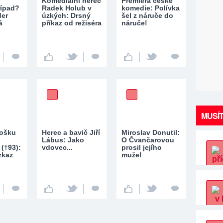
Komediální herec
Premiéra české
řípad?
Radek Holub v
komedie: Polívka
der
úzkých: Drsný
šel z náruče do
á
příkaz od režiséra
náruče!
MUSÍT
rošku
Herec a bavič Jiří
Miroslav Donutil:
Lábus: Jako
O Čvančarovou
(†93):
vdovec...
prosil jejího
zkaz
muže!