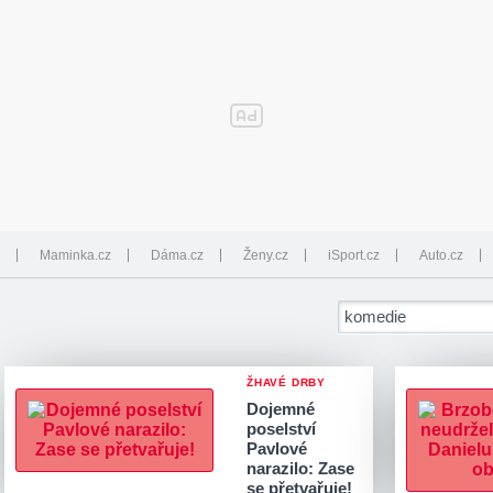
Maminka.cz
Dáma.cz
Ženy.cz
iSport.cz
Auto.cz
ŽHAVÉ DRBY
Dojemné
poselství
Pavlové
narazilo: Zase
se přetvařuje!