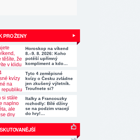
K PRO ŽENY
Horoskop na víkend
8.–9. 8. 2026: Koho
potěší upřímný
kompliment a kdo…
Tyto 4 zeměpisné
kvízy o Česku zvládne
jen zkušený výletník.
Troufnete si?
Italky a Francouzky
rozhodly: Bílé džíny
se na podzim vracejí
do hry!…
ISKUTOVANĚJŠÍ