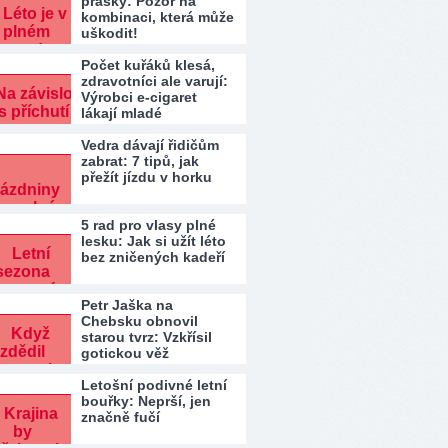
prášky: Pozor na
kombinaci, která může
uškodit!
Počet kuřáků klesá,
zdravotníci ale varují:
Výrobci e-cigaret
lákají mladé
Vedra dávají řidičům
zabrat: 7 tipů, jak
přežít jízdu v horku
5 rad pro vlasy plné
lesku: Jak si užít léto
bez zničených kadeří
Petr Jaška na
Chebsku obnovil
starou tvrz: Vzkřísil
gotickou věž
Letošní podivné letní
bouřky: Neprší, jen
značně fučí