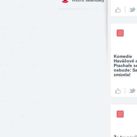
Komedie
Haváčové 
Prachaře s
nebude: S
zmizela!