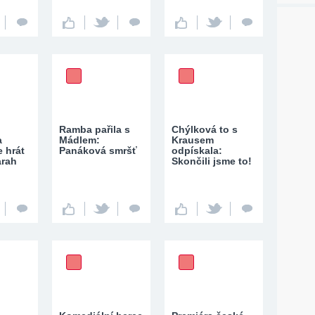
Ramba pařila s
Chýlková to s
a
Mádlem:
Krausem
e hrát
Panáková smršť
odpískala:
arah
Skončili jsme to!