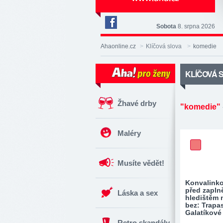
Sobota
8. srpna 2026
Deník
Aha!
Ahaonline.cz
>
Klíčová slova
>
komedie
na
Facebooku
KLÍČOVÁ 
Žhavé drby
"komedie"
Maléry
Musíte vědět!
Konvalink
před zapl
Láska a sex
hledištěm 
bez: Trapas
Galatíkové
Retro skandály