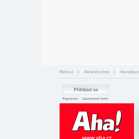
Blesk.cz
Blesk pro ženy
Recepty.cz
Registrace
|
Zapomenuté heslo