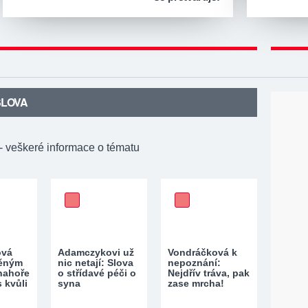
SLOVA
- veškeré informace o tématu
ová
Adamczykovi už
Vondráčková k
něným
nic netají: Slova
nepoznání:
nahoře
o střídavé péči o
Nejdřív tráva, pak
 kvůli
syna
zase mrcha!