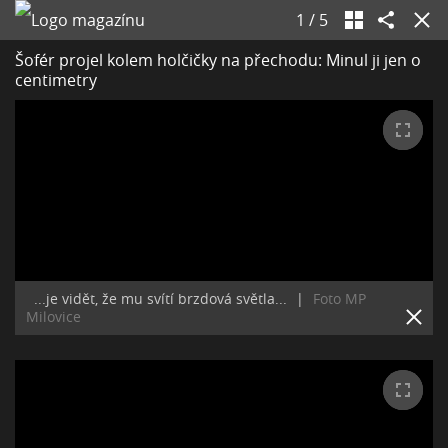
1
/
5
Šofér projel kolem holčičky na přechodu: Minul ji jen o
centimetry
...je vidět, že mu svítí brzdová světla...
|
Foto MP
Milovice