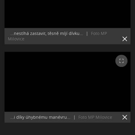
...nestíhá zastavit, těsně míjí dívku...
|
Foto MP
Milovice
...i díky úhybnému manévru...
|
Foto MP Milovice