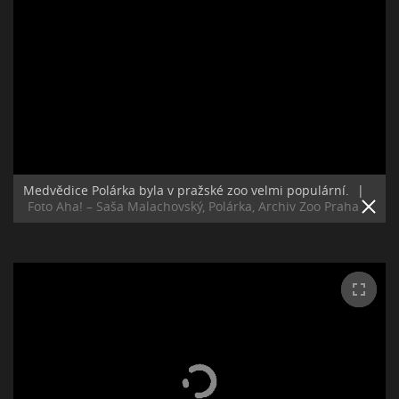
Medvědice Polárka byla v pražské zoo velmi populární.
|
Foto Aha! – Saša Malachovský, Polárka, Archiv Zoo Praha