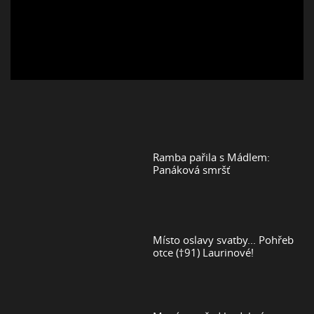
Ramba pařila s Mádlem:
Panáková smršť
Místo oslavy svatby... Pohřeb
otce (†91) Laurinové!