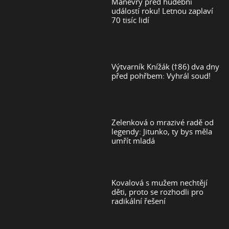
Manévry před hudební
událostí roku! Letnou zaplaví
70 tisíc lidí
Výtvarník Knížák (†86) dva dny
před pohřbem: Vyhrál soud!
Zelenková o mrazivé radě od
legendy: Jitunko, ty bys měla
umřít mladá
Kovalová s mužem nechtějí
děti, proto se rozhodli pro
radikální řešení