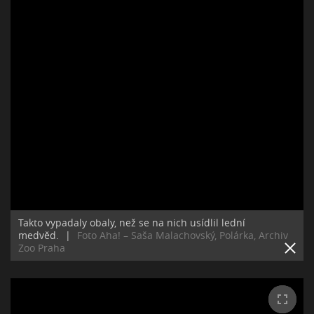
Takto vypadaly obaly, než se na nich usídlil lední
medvěd.
|
Foto Aha! – Saša Malachovský, Polárka, Archiv
Zoo Praha