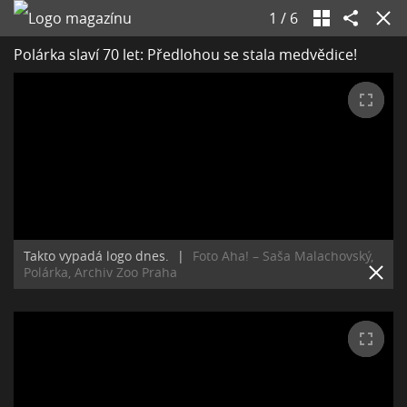
1
/
6
Polárka slaví 70 let: Předlohou se stala medvědice!
Takto vypadá logo dnes.
|
Foto Aha! – Saša Malachovský,
Polárka, Archiv Zoo Praha