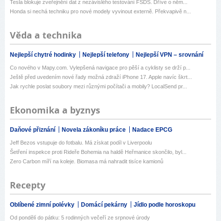
Tesla blokuje zveřejnění dat z nezávislého testování FSDS. Dříve o něm...
Honda si nechá techniku pro nové modely vyvinout externě. Překvapivě n...
Věda a technika
Nejlepší chytré hodinky
Nejlepší telefony
Nejlepší VPN – srovnání
Co nového v Mapy.com. Vylepšená navigace pro pěší a cyklisty se drží p...
Ještě před uvedením nové řady možná zdraží iPhone 17. Apple navíc škrt...
Jak rychle poslat soubory mezi různými počítači a mobily? LocalSend pr...
Ekonomika a byznys
Daňové přiznání
Novela zákoníku práce
Nadace EPCG
Jeff Bezos vstupuje do fotbalu. Má získat podíl v Liverpoolu
Šetření inspekce proti Rideře Bohemia na haldě Heřmanice skončilo, byl...
Zero Carbon míří na koleje. Biomasa má nahradit tisíce kamionů
Recepty
Oblíbené zimní polévky
Domácí pekárny
Jídlo podle horoskopu
Od pondělí do pátku: 5 rodinných večeří ze srpnové úrody