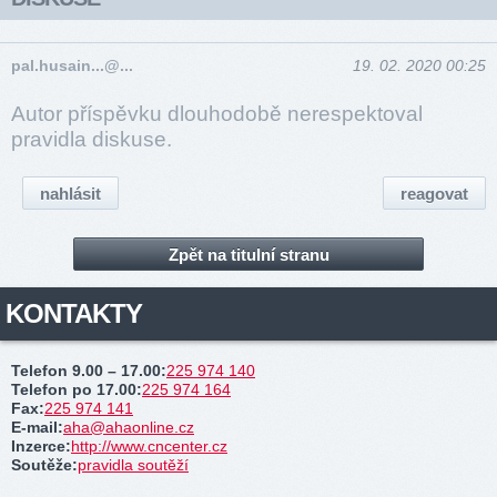
pal.husain...@...
19. 02. 2020 00:25
Autor příspěvku dlouhodobě nerespektoval
pravidla diskuse.
nahlásit
reagovat
Zpět na titulní stranu
KONTAKTY
Telefon 9.00 – 17.00
:
225 974 140
Telefon po 17.00
:
225 974 164
Fax
:
225 974 141
E-mail
:
aha@ahaonline.cz
Inzerce
:
http://www.cncenter.cz
Soutěže
:
pravidla soutěží