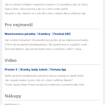
Jak se zdravě zchladit v tropických vedrech: Co pomáhá a kdy už riskuj...
Úpal a úžeh: Jak je poznat a jak se z nich rychle vyléčit
Parazité v nás: Kterým se u nás líbí a kde v našem těle je můžeme nají...
Pro nejmenší
Mourissonova poradna
Komiksy
Festival ABC
Jak vznikla žvýkačka? Od pravěké pryskyřice až po mátovou pochoutku
GTA 6 má excelentní předobjednávky. Šéf společnosti se vyjádřil k ceně...
Život pod tlakem: Jak poznat školní stres a vyhoření u dětí? | Linka ...
Video
Prostor X
Branky, body, kokoti
Fortuna liga
Spíše správně neodpískaný pokutový kop po souboji ve vápně hostů
Jak vypadá stadion Lyonu, kde už v úterý vyběhne Sparta?
Trenér Sparty Brian Priske na tiskové konferenci vyzdvihl kvality Pavl...
Nákupy
hledejceny.cz