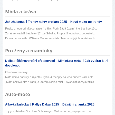
Móda a krása
Jak zhubnout
Trendy nehty pro jaro 2025
Nové make-up trendy
Rusko znovu odmítlo zmrazení války. Putin žádá území, které ani po 10 ...
Zvrat ve vraždě batolete (†2) ze Srbska: Propustili jednoho z podezřel...
Dcera nemocného Willise a Moore se vdala: Tajemství jejích svatebních ...
Pro ženy a maminky
Nejčastější novoroční předsevzetí
Miminko a mráz
Jak vybírat letní
dovolenou
Okurkové nanuky
Máte doma papriky a rajčata? Tyhle 4 recepty na lečo budete vařit celé...
„Mám ošklivé dítě.“ Tabu, o kterém rodiče mlčí. Psycholožka vysvětluje...
Auto-moto
Alko-kalkulačka
Rallye Dakar 2025
Dálniční známka 2025
Tajný tip Martina Vaculíka: Volkswagen Golf ve verzi „Kupujte, než ho ...