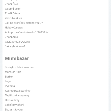
Zboží Živě
Osobní vozy
Zboží Dáma
zbozi.blesk.cz
Jak na prohlídku ojetého vozu?
HobbyKompas
Auto pro začátečníka do 100 000 Kč
Zboží Auto
Ojetá Škoda Octavia
Jak vybrat auto?
Mimibazar
Testujte s Mimibazarem
Monster High
Barbie
Lego
Pyžama
Kosmetika a parfémy
Teplákové soupravy
Dětské boty
Ložní povlečení
Bazar nábytku