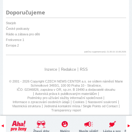
Doporučujeme
Starjob
České podcasty
Rádio a zábava pro děti
Frekvence 1
Evropa 2
patička vygenerovaná: 21:30:15 10.08.2026
Inzerce
Redakce
RSS
© 2001 - 2026 Copyright
CZECH NEWS CENTER a.s.
se sídlem náměstí Marie
Schmolkové 3493/1, 100 00 Praha 10 - Strašnice,
IČO: 02346826, zapsána v OR, sp.zn. B 19490 a dodavatelé obsahu
Autorská práva k publikovaným materiálům
Podmínky pro užívání služby informační společnosti
Informace o zpracování osobních údajů
Cookies
Nastavení soukromí
Vlastnická struktura
Jednotná kontaktní místa / Single Points od Contact
Transparency report
Žhavé drby
Maléry
Musíte vědět!
Láska a sex
Retr