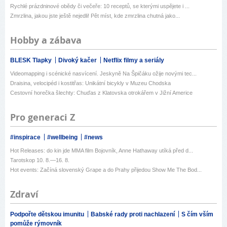
Rychlé prázdninové obědy či večeře: 10 receptů, se kterými uspějete i ...
Zmrzlina, jakou jste ještě nejedli! Pět míst, kde zmrzlina chutná jako...
Hobby a zábava
BLESK Tlapky
Divoký kačer
Netflix filmy a seriály
Videomapping i scénické nasvícení. Jeskyně Na Špičáku ožije novými tec...
Draisina, velocipéd i kostitřas: Unikátní bicykly v Muzeu Chodska
Cestovní horečka šlechty: Chuďas z Klatovska otrokářem v Jižní Americe
Pro generaci Z
#inspirace
#wellbeing
#news
Hot Releases: do kin jde MMA film Bojovník, Anne Hathaway utíká před d...
Tarotskop 10. 8.—16. 8.
Hot events: Začíná slovenský Grape a do Prahy přijedou Show Me The Bod...
Zdraví
Podpořte dětskou imunitu
Babské rady proti nachlazení
S čím vším
pomůže rýmovník