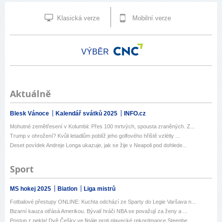
Klasická verze
Mobilní verze
VÝBĚR
Aktuálně
Blesk Vánoce
Kalendář svátků 2025
INFO.cz
Mohutné zemětřesení v Kolumbii: Přes 100 mrtvých, spousta zraněných. Z...
Trump v ohrožení? Kvůli letadlům poblíž jeho golfového hřiště vzlétly ...
Deset povídek Andreje Longa ukazuje, jak se žije v Neapoli pod dohlede...
Sport
MS hokej 2025
Biatlon
Liga mistrů
Fotbalové přestupy ONLINE: Kuchta odchází ze Sparty do Legie Varšava n...
Bizarní kauza otřásá Amerikou. Bývalí hráči NBA se považují za ženy a ...
Postup z pekla! Dvě Češky ve finále proti plavecké rekordmance Steenbe...