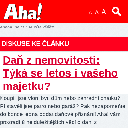
A
A
A
Ahaonline.cz
Musíte vědět!
DISKUSE KE ČLÁNKU
Daň z nemovitosti:
Týká se letos i vašeho
majetku?
Koupili jste vloni byt, dům nebo zahradní chatku?
Přistavěli jste patro nebo garáž? Pak nezapomeňte
do konce ledna podat daňové přiznání! Aha! vám
prozradí 8 nejdůležitějších věcí o dani z