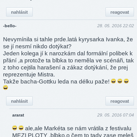
nahlásit
reagovat
-bello-
28. 05. 2016 22:02
Nevymínila si tahle prde.latá kyrysarka Ivanka, že
se jí nesmí nikdo dotýkat?
Jeden kolega jí k narozkám dal formální polibek k
přání ,a protože ta blbka to neměla ve scénáři, tak
z toho cejtila harašení a zákaz dotýkání, že prej
reprezentuje Mistra.
Takže bacha-Gottku leda na délku paže!
nahlásit
reagovat
ararat
29. 05. 2016 07:04
ale,ale Markéta se nám vrátila z festivalu
MEZI PLOTY ,blbko,o čem to tady zase meleš