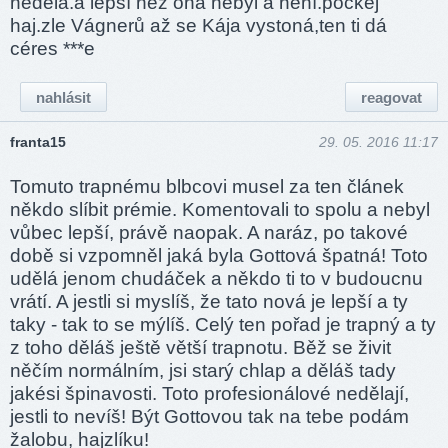
nedělá.a lepší než ona nebyl a není.počkej
haj.zle Vágnerů až se Kája vystoná,ten ti dá
céres ***e
nahlásit
reagovat
franta15
29. 05. 2016 11:17
Tomuto trapnému blbcovi musel za ten článek
někdo slíbit prémie. Komentovali to spolu a nebyl
vůbec lepší, právě naopak. A naráz, po takové
době si vzpomněl jaká byla Gottová špatná! Toto
udělá jenom chudáček a někdo ti to v budoucnu
vrátí. A jestli si myslíš, že tato nová je lepší a ty
taky - tak to se mýlíš. Celý ten pořad je trapný a ty
z toho děláš ještě větší trapnotu. Běž se živit
něčím normálním, jsi starý chlap a děláš tady
jakési špinavosti. Toto profesionálové nedělají,
jestli to nevíš! Být Gottovou tak na tebe podám
žalobu, hajzlíku!