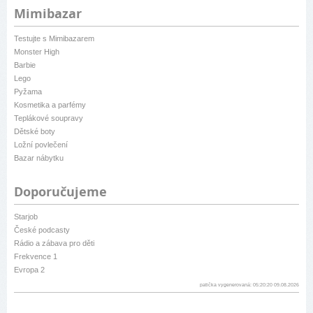
Mimibazar
Testujte s Mimibazarem
Monster High
Barbie
Lego
Pyžama
Kosmetika a parfémy
Teplákové soupravy
Dětské boty
Ložní povlečení
Bazar nábytku
Doporučujeme
Starjob
České podcasty
Rádio a zábava pro děti
Frekvence 1
Evropa 2
patička vygenerovaná: 05:20:20 09.08.2026