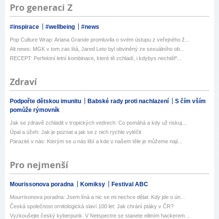
Pro generaci Z
#inspirace
#wellbeing
#news
Pop Culture Wrap: Ariana Grande promluvila o svém ústupu z veřejného ž...
Alt news: MGK v tom zas lítá, Jared Leto byl obviněný ze sexuálního ob...
RECEPT: Perfektní letní kombinace, které tě zchladí, i kdybys nechtěl*...
Zdraví
Podpořte dětskou imunitu
Babské rady proti nachlazení
S čím vším
pomůže rýmovník
Jak se zdravě zchladit v tropických vedrech: Co pomáhá a kdy už riskuj...
Úpal a úžeh: Jak je poznat a jak se z nich rychle vyléčit
Parazité v nás: Kterým se u nás líbí a kde v našem těle je můžeme nají...
Pro nejmenší
Mourissonova poradna
Komiksy
Festival ABC
Mourrisonova poradna: Jsem líná a nic se mi nechce dělat: Kdy jde o ún...
Česká společnost ornitologická slaví 100 let: Jak chrání ptáky v ČR?
Vyzkoušejte český kyberpunk. V Netspectre se stanete elitním hackerem ...