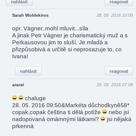
nahlásit
reagovat
Sarah Woldekiros
28. 05. 2016 10:00
opr. Vágner..mohl mluvit...síla
A jinak Petr Vágner je charismatický muž a s
Perkausovou jim to sluší. Je mladá a
přizpůsobivá a určitě si neprosazuje to, co
Ivana!
nahlásit
reagovat
ararat
29. 05. 2016 07:08
chaluge
28. 05. 2016 09:50&Markéta důchodkyně58*
copak,copak čeština ti dělá potíže
nebo jsi
nadopovaná omámnými látkami?
jsi nějaká
prkenná