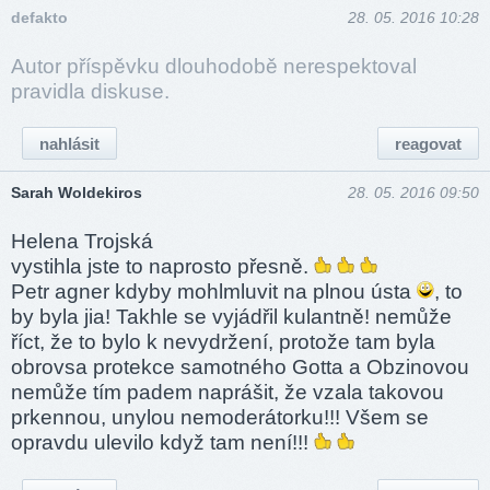
defakto
28. 05. 2016 10:28
Autor příspěvku dlouhodobě nerespektoval
pravidla diskuse.
nahlásit
reagovat
Sarah Woldekiros
28. 05. 2016 09:50
Helena Trojská
vystihla jste to naprosto přesně.
Petr agner kdyby mohlmluvit na plnou ústa
, to
by byla jia! Takhle se vyjádřil kulantně! nemůže
říct, že to bylo k nevydržení, protože tam byla
obrovsa protekce samotného Gotta a Obzinovou
nemůže tím padem naprášit, že vzala takovou
prkennou, unylou nemoderátorku!!! Všem se
opravdu ulevilo když tam není!!!