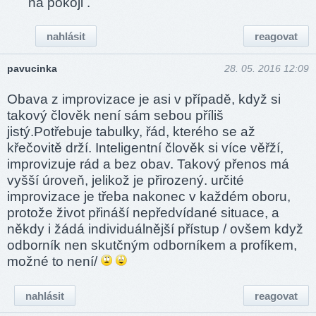
na pokoji .
nahlásit
reagovat
pavucinka
28. 05. 2016 12:09
Obava z improvizace je asi v případě, když si
takový člověk není sám sebou příliš
jistý.Potřebuje tabulky, řád, kterého se až
křečovitě drží. Inteligentní člověk si více věřží,
improvizuje rád a bez obav. Takový přenos má
vyšší úroveň, jelikož je přirozený. určité
improvizace je třeba nakonec v každém oboru,
protože život přináší nepředvídané situace, a
někdy i žádá individuálnější přístup / ovšem když
odborník nen skutčným odborníkem a profíkem,
možné to není/
nahlásit
reagovat