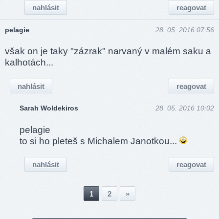
nahlásit
reagovat
pelagie
28. 05. 2016 07:56
však on je taky "zázrak" narvaný v malém saku a
kalhotách...
nahlásit
reagovat
Sarah Woldekiros
28. 05. 2016 10:02
pelagie
to si ho pleteš s Michalem Janotkou...
nahlásit
reagovat
1
2
»