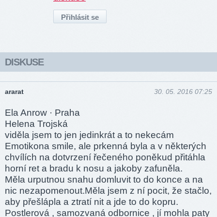
DISKUSE
ararat
30. 05. 2016 07:25
Ela Anrow · Praha
Helena Trojská
viděla jsem to jen jedinkrát a to nekecám
Emotikona smile, ale prkenná byla a v některých
chvílích na dotvrzení řečeného poněkud přitáhla
horní ret a bradu k nosu a jakoby zafuněla.
Měla urputnou snahu domluvit to do konce a na
nic nezapomenout.Měla jsem z ní pocit, že stačlo,
aby přešlápla a ztratí nit a jde to do kopru.
Postlerová , samozvaná odbornice , jí mohla paty