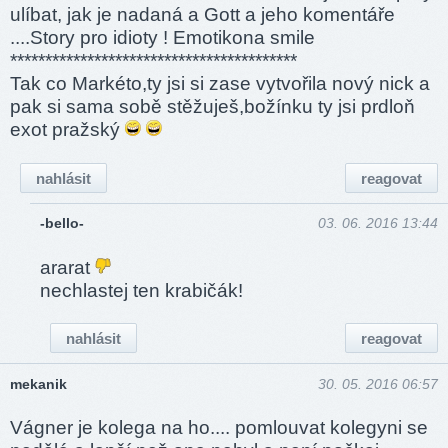
ulíbat, jak je nadaná a Gott a jeho komentáře
....Story pro idioty ! Emotikona smile
****­******­******­******­******­******­*******
Tak co Markéto,ty jsi si zase vytvořila nový nick a
pak si sama sobě stěžuješ,božínku ty jsi prdloň
exot pražský
nahlásit
reagovat
-bello-
03. 06. 2016 13:44
ararat
nechlastej ten krabičák!
nahlásit
reagovat
mekanik
30. 05. 2016 06:57
Vágner je kolega na ho.... pomlouvat kolegyni se