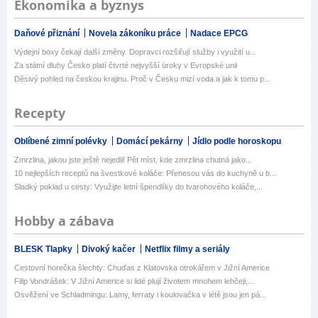
Ekonomika a byznys
Daňové přiznání
Novela zákoníku práce
Nadace EPCG
Výdejní boxy čekají další změny. Dopravci rozšiřují služby i využití u...
Za státní dluhy Česko platí čtvrté nejvyšší úroky v Evropské unii
Děsivý pohled na českou krajinu. Proč v Česku mizí voda a jak k tomu p...
Recepty
Oblíbené zimní polévky
Domácí pekárny
Jídlo podle horoskopu
Zmrzlina, jakou jste ještě nejedli! Pět míst, kde zmrzlina chutná jako...
10 nejlepších receptů na švestkové koláče: Přenesou vás do kuchyně u b...
Sladký poklad u cesty: Využijte letní špendlíky do tvarohového koláče,...
Hobby a zábava
BLESK Tlapky
Divoký kačer
Netflix filmy a seriály
Cestovní horečka šlechty: Chuďas z Klatovska otrokářem v Jižní Americe
Filip Vondrášek: V Jižní Americe si lidé plují životem mnohem lehčeji,...
Osvěžení ve Schladmingu: Lamy, ferraty i koulovačka v létě jsou jen pá...