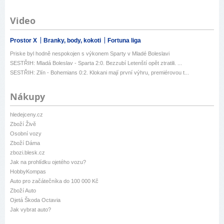
Video
Prostor X
Branky, body, kokoti
Fortuna liga
Priske byl hodně nespokojen s výkonem Sparty v Mladé Boleslavi
SESTŘIH: Mladá Boleslav - Sparta 2:0. Bezzubí Letenští opět ztratili. ...
SESTŘIH: Zlín - Bohemians 0:2. Klokani mají první výhru, premiérovou t...
Nákupy
hledejceny.cz
Zboží Živě
Osobní vozy
Zboží Dáma
zbozi.blesk.cz
Jak na prohlídku ojetého vozu?
HobbyKompas
Auto pro začátečníka do 100 000 Kč
Zboží Auto
Ojetá Škoda Octavia
Jak vybrat auto?