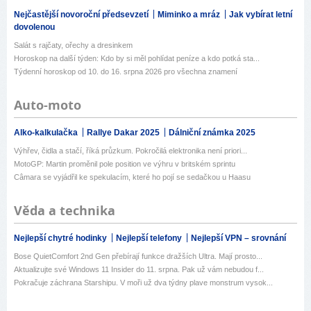
Nejčastější novoroční předsevzetí
Miminko a mráz
Jak vybírat letní
dovolenou
Salát s rajčaty, ořechy a dresinkem
Horoskop na další týden: Kdo by si měl pohlídat peníze a kdo potká sta...
Týdenní horoskop od 10. do 16. srpna 2026 pro všechna znamení
Auto-moto
Alko-kalkulačka
Rallye Dakar 2025
Dálniční známka 2025
Výhřev, čidla a stačí, říká průzkum. Pokročilá elektronika není priori...
MotoGP: Martin proměnil pole position ve výhru v britském sprintu
Câmara se vyjádřil ke spekulacím, které ho pojí se sedačkou u Haasu
Věda a technika
Nejlepší chytré hodinky
Nejlepší telefony
Nejlepší VPN – srovnání
Bose QuietComfort 2nd Gen přebírají funkce dražších Ultra. Mají prosto...
Aktualizujte své Windows 11 Insider do 11. srpna. Pak už vám nebudou f...
Pokračuje záchrana Starshipu. V moři už dva týdny plave monstrum vysok...