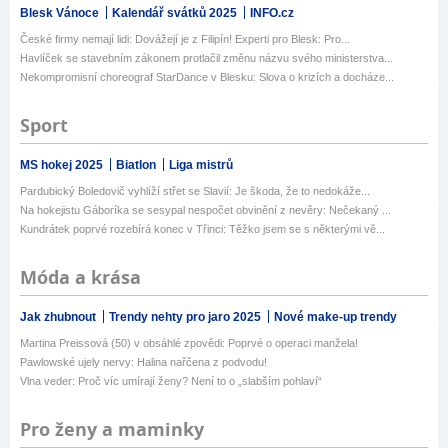
Blesk Vánoce
Kalendář svátků 2025
INFO.cz
České firmy nemají lidi: Dovážejí je z Filipín! Experti pro Blesk: Pro...
Havlíček se stavebním zákonem protlačil změnu názvu svého ministerstva...
Nekompromisní choreograf StarDance v Blesku: Slova o krizích a docháze...
Sport
MS hokej 2025
Biatlon
Liga mistrů
Pardubický Boledovič vyhlíží střet se Slavií: Je škoda, že to nedokáže...
Na hokejistu Gáboríka se sesypal nespočet obvinění z nevěry: Nečekaný ...
Kundrátek poprvé rozebírá konec v Třinci: Těžko jsem se s některými vě...
Móda a krása
Jak zhubnout
Trendy nehty pro jaro 2025
Nové make-up trendy
Martina Preissová (50) v obsáhlé zpovědi: Poprvé o operaci manžela!
Pawlowské ujely nervy: Halina nařčena z podvodu!
Vlna veder: Proč víc umírají ženy? Není to o „slabším pohlaví“
Pro ženy a maminky