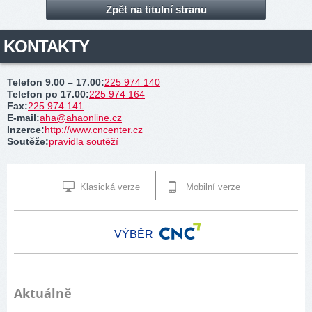
Zpět na titulní stranu
KONTAKTY
Telefon 9.00 – 17.00
:
225 974 140
Telefon po 17.00
:
225 974 164
Fax
:
225 974 141
E-mail
:
aha@ahaonline.cz
Inzerce
:
http://www.cncenter.cz
Soutěže
:
pravidla soutěží
Klasická verze
Mobilní verze
VÝBĚR
Aktuálně