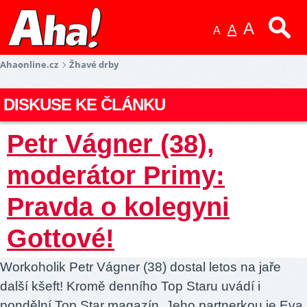
A
A
A
Ahaonline.cz
Žhavé drby
DISKUSE KE ČLÁNKU
Petr Vágner (38),
moderátor Primy:
Pravda o kolegyni
Gottové!
Workoholik Petr Vágner (38) dostal letos na jaře
další kšeft! Kromě denního Top Staru uvádí i
pondělní Top Star magazín. Jeho partnerkou je Eva