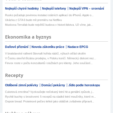
Nejlepší chytré hodinky
Nejlepší telefony
Nejlepší VPN – srovnání
Rusko požaduje povinnou instalaci státních aplikací do iPhonů. Apple o...
Ukázka z GTA 6 bude mít premiéru na Netflixu
Muskova Terrafab bude největší budova v historii lidstva. Už víme, jak...
Ekonomika a byznys
Daňové přiznání
Novela zákoníku práce
Nadace EPCG
V bratislavské rafinerii Slovnaft hořela nádrž, výbuch otřásl okolím
V Česku otevřel třicátou prodejnu, v Polsku končí. Německý diskont nez...
Finvox roste v počtu konzultantů i službách pro klienty. Jeho součástí...
Recepty
Oblíbené zimní polévky
Domácí pekárny
Jídlo podle horoskopu
Cuketová zmrzlina? Vyzkoušejte nečekaný letní hit a geniální způsob, j...
Rychlé buchty s broskvemi: 5 receptů na sladké letní moučníky, které m...
Oopsie bread: Proteinové pečivo lehké jako obláček zvládnete připravit...