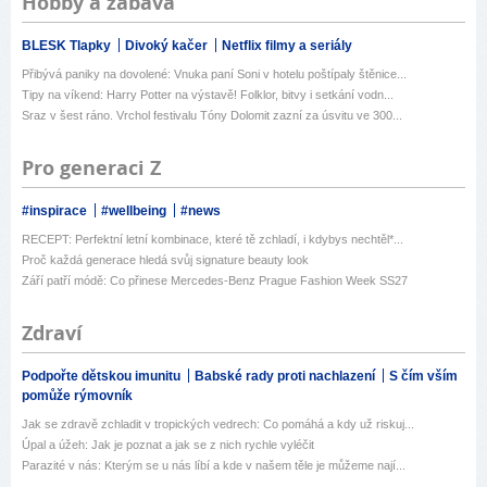
Hobby a zábava
BLESK Tlapky
Divoký kačer
Netflix filmy a seriály
Přibývá paniky na dovolené: Vnuka paní Soni v hotelu poštípaly štěnice...
Tipy na víkend: Harry Potter na výstavě! Folklor, bitvy i setkání vodn...
Sraz v šest ráno. Vrchol festivalu Tóny Dolomit zazní za úsvitu ve 300...
Pro generaci Z
#inspirace
#wellbeing
#news
RECEPT: Perfektní letní kombinace, které tě zchladí, i kdybys nechtěl*...
Proč každá generace hledá svůj signature beauty look
Září patří módě: Co přinese Mercedes-Benz Prague Fashion Week SS27
Zdraví
Podpořte dětskou imunitu
Babské rady proti nachlazení
S čím vším
pomůže rýmovník
Jak se zdravě zchladit v tropických vedrech: Co pomáhá a kdy už riskuj...
Úpal a úžeh: Jak je poznat a jak se z nich rychle vyléčit
Parazité v nás: Kterým se u nás líbí a kde v našem těle je můžeme nají...