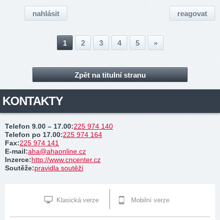
nahlásit
reagovat
1
2
3
4
5
»
Zpět na titulní stranu
KONTAKTY
Telefon 9.00 – 17.00
:
225 974 140
Telefon po 17.00
:
225 974 164
Fax
:
225 974 141
E-mail
:
aha@ahaonline.cz
Inzerce
:
http://www.cncenter.cz
Soutěže
:
pravidla soutěží
Klasická verze
Mobilní verze