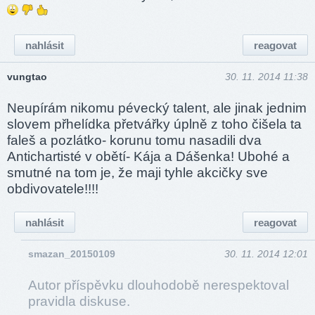
nahlásit
reagovat
vungtao
30. 11. 2014 11:38
Neupírám nikomu pévecký talent, ale jinak jednim
slovem přhelídka přetvářky úplně z toho čišela ta
faleš a pozlátko- korunu tomu nasadili dva
Antichartisté v obětí- Kája a Dášenka! Ubohé a
smutné na tom je, že maji tyhle akcičky sve
obdivovatele!!!!
nahlásit
reagovat
smazan_20150109
30. 11. 2014 12:01
Autor příspěvku dlouhodobě nerespektoval
pravidla diskuse.