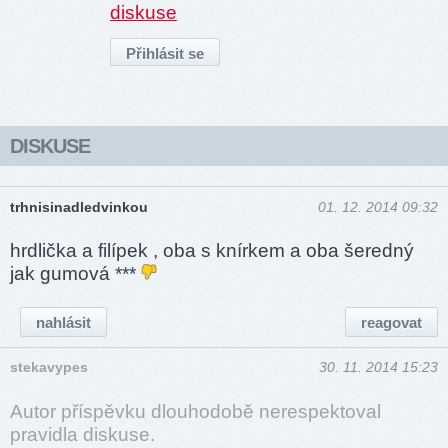
diskuse
DISKUSE
trhnisinadledvinkou
01. 12. 2014 09:32
hrdlička a filípek , oba s knírkem a oba šeredný
jak gumová ***
nahlásit
reagovat
stekavypes
30. 11. 2014 15:23
Autor příspěvku dlouhodobě nerespektoval
pravidla diskuse.