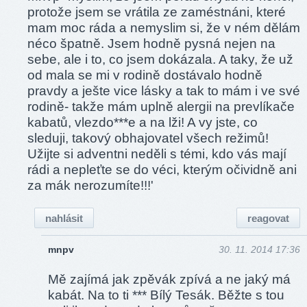
protože jsem se vrátila ze zaméstnáni, které
mam moc ráda a nemyslim si, že v ném dělám
néco špatně. Jsem hodně pysná nejen na
sebe, ale i to, co jsem dokázala. A taky, že už
od mala se mi v rodině dostávalo hodně
pravdy a ješte vice lásky a tak to mám i ve své
rodině- takže mám uplně alergii na prevlíkače
kabatů, vlezdo***e a na lži! A vy jste, co
sleduji, takový obhajovatel všech režimů!
Užijte si adventni neděli s témi, kdo vás mají
rádi a nepleťte se do véci, kterým očividně ani
za mák nerozumíte!!!'
nahlásit
reagovat
mnpv
30. 11. 2014 17:36
Mě zajímá jak zpěvák zpívá a ne jaký má
kabát. Na to ti *** Bílý Tesák. Běžte s tou