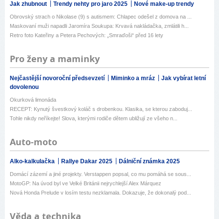
Jak zhubnout
Trendy nehty pro jaro 2025
Nové make-up trendy
Obrovský strach o Nikolase (9) s autismem: Chlapec odešel z domova na ...
Maskovaní muži napadli Jaromíra Soukupa: Krvavá nakládačka, zmlátili h...
Retro foto Kateřiny a Petera Pechových: „Smraďoši“ před 16 lety
Pro ženy a maminky
Nejčastější novoroční předsevzetí
Miminko a mráz
Jak vybírat letní
dovolenou
Okurková limonáda
RECEPT: Kynutý švestkový koláč s drobenkou. Klasika, se kterou zaboduj...
Tohle nikdy neříkejte! Slova, kterými rodiče dětem ubližují ze všeho n...
Auto-moto
Alko-kalkulačka
Rallye Dakar 2025
Dálniční známka 2025
Domácí zázemí a jiné projekty. Verstappen popsal, co mu pomáhá se sous...
MotoGP: Na úvod byl ve Velké Británii nejrychlejší Alex Márquez
Nová Honda Prelude v losím testu nezklamala. Dokazuje, že dokonalý pod...
Věda a technika