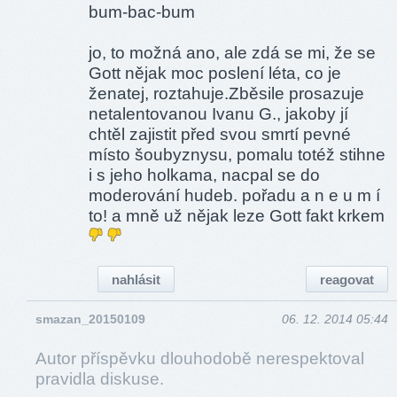
bum-bac-bum
jo, to možná ano, ale zdá se mi, že se
Gott nějak moc poslení léta, co je
ženatej, roztahuje.Zběsile prosazuje
netalentovanou Ivanu G., jakoby jí
chtěl zajistit před svou smrtí pevné
místo šoubyznysu, pomalu totéž stihne
i s jeho holkama, nacpal se do
moderování hudeb. pořadu a n e u m í
to! a mně už nějak leze Gott fakt krkem
nahlásit
reagovat
smazan_20150109
06. 12. 2014 05:44
Autor příspěvku dlouhodobě nerespektoval
pravidla diskuse.