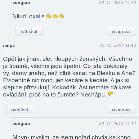
vungtao
30. 11. 2014 14:13
Nilud, oxalis
nahlásit
reagovat
mnpv
30. 11. 2014 11:48
Opět jak jinak, slet hloupých ženských. Všechno
je špatně, všichni jsou špatní. Co jste dokázaly
vy, dámy jiného, než blbě kecat na Blesku a Aha?
Evidentně nic moc, jen kecáte a kecáte. A jak si
slepice přizvukují. Kokodák. Asi nemáte dálkové
ovládání, proč na to čumíte? Nechápu.
nahlásit
reagovat
vungtao
30. 11. 2014 14:12
Mnvp- myslim, ze jsem pořad chytla ke konci,