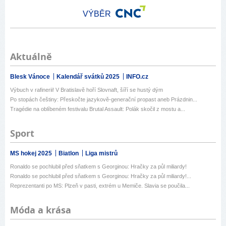
VÝBĚR
Aktuálně
Blesk Vánoce
Kalendář svátků 2025
INFO.cz
Výbuch v rafinerii! V Bratislavě hoří Slovnaft, šíří se hustý dým
Po stopách češtiny: Přeskočte jazykově-generační propast aneb Prázdnin...
Tragédie na oblíbeném festivalu Brutal Assault: Polák skočil z mostu a...
Sport
MS hokej 2025
Biatlon
Liga mistrů
Ronaldo se pochlubil před sňatkem s Georginou: Hračky za půl miliardy!
Ronaldo se pochlubil před sňatkem s Georginou: Hračky za půl miliardy!...
Reprezentanti po MS: Plzeň v pasti, extrém u Memiče. Slavia se poučila...
Móda a krása