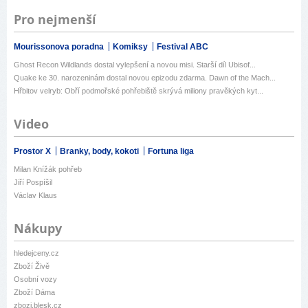
Pro nejmenší
Mourissonova poradna
Komiksy
Festival ABC
Ghost Recon Wildlands dostal vylepšení a novou misi. Starší díl Ubisof...
Quake ke 30. narozeninám dostal novou epizodu zdarma. Dawn of the Mach...
Hřbitov velryb: Obří podmořské pohřebiště skrývá miliony pravěkých kyt...
Video
Prostor X
Branky, body, kokoti
Fortuna liga
Milan Knížák pohřeb
Jiří Pospíšil
Václav Klaus
Nákupy
hledejceny.cz
Zboží Živě
Osobní vozy
Zboží Dáma
zbozi.blesk.cz